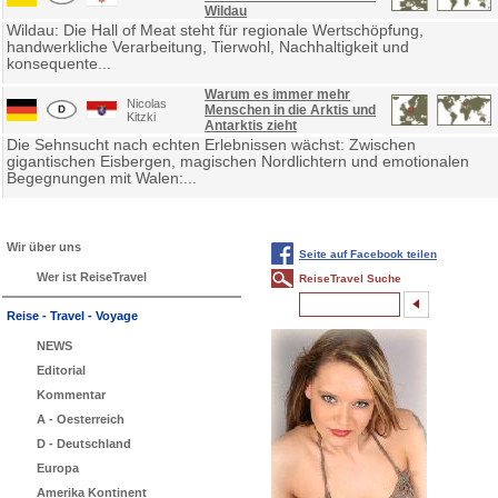
Wildau
Wildau: Die Hall of Meat steht für regionale Wertschöpfung,
handwerkliche Verarbeitung, Tierwohl, Nachhaltigkeit und
konsequente...
Warum es immer mehr
Nicolas
Menschen in die Arktis und
Kitzki
Antarktis zieht
Die Sehnsucht nach echten Erlebnissen wächst: Zwischen
gigantischen Eisbergen, magischen Nordlichtern und emotionalen
Begegnungen mit Walen:...
Wir über uns
Seite auf Facebook teilen
Wer ist ReiseTravel
ReiseTravel Suche
Reise - Travel - Voyage
NEWS
Editorial
Kommentar
A - Oesterreich
D - Deutschland
Europa
Amerika Kontinent