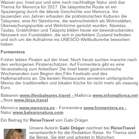
Wasser pur, Insel pur und eine nach nachhaltige Natur sind das
Thema für Menorca für 2017. Die talayotische Route ist ein
Spaziergang durch die älteste Geschichte von Menorca. Vor
tausenden von Jahren erbauten die prähistorischen Kulturen die
Talayotes, eine Art Steintürme, die wahrscheinlich als Wohnstätten,
Überwachungspunkte und Wehrtürme genutzt wurden. Navetas,
Taulas, Grabhöhlen und Talayots bilden heute ein beeindruckendes
Netzwerk von Fundstätten, die sich in perfektem Zustand befinden
und sich um die Aufnahme ins UNESCO-Weltkulturerbe beworben
haben.
Formentera
Früher lebten Piraten auf der Insel. Noch heute suchen manche nach
den verborgenen Piratenschätzen. Auf Formentera gibt es eine
Veranstaltung zum Anbeißen! Die Insel bietet gastronomische
Wochenenden zum Beginn des Film Festivals und des
Halbmarathons an. Die besten Restaurants servieren umfangreiche
Menüs der traditionellen und lokalen Küche für nicht mehr als zwanzig
Euro.
Balearen
www.illesbaleares.travel -
Mallorca
www.infomallorca.net
-
Ibiza
www.ibiza.travel
Menorca
www.menorca.es
- Formentera
www.formentera.es -
Natur
www.balearsnatura.com
Ein Beitrag für
ReiseTravel
von Gabi Dräger.
Unsere Autorin
Gabi Dräger
zeichnet bei
ReiseTravel
verantwortlich für die Redaktion Reise. Ihr Thema sind
die Berge. Sie lebt und arbeitet in München.