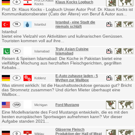
Prof.Dr.Klaus
Klaus Kocks Logbuch
Kocks
Prof. Dr. Klaus Kocks - Logbuch Unser Autor Prof. Dr. Klaus Kocks ist
Kommunikationsberater (Cato der Ältere) von Beruf & Autor aus...
Istanbul - eine Stadt die
Istanbul
niemals schläft
Istanbul
bietet eine Vielzahl von Aktivitäten und kulinarischen Genüssen.
Touristen kommen voll auf ihre...
Truly Asian Cuisine
Islamabad
Islamabad
Reisen & Speisen Islamabad: Die Küche in Pakistan bietet eine
vielfältige Mischung aus herzhaften Fleischgerichten, gegrillten
Kebabs...
E-Auto zuhause laden - 5
Koblenz
Mythen zur Wallbox
Was stimmt wirklich: Ist die Haushaltssteckdose genauso gut? Bricht
das Stromnetz zusammen? Und dürfen Mieter überhaupt eine
Wallbox...
Ford Mustang
Michigan
Eine Modellvariante des Ford Mustangs entwickeln, die es mit den
besten europäischen Sportwagen aufnehmen kann? Vor dieser
Aufgabe standen 2021...
Gläserne Fleisch
Produktion der Hall of Meat
Wildau