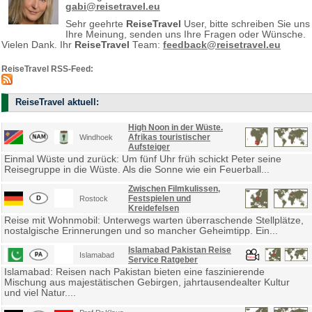
gabi@reisetravel.eu
Sehr geehrte
ReiseTravel
User, bitte schreiben Sie uns
Ihre Meinung, senden uns Ihre Fragen oder Wünsche.
Vielen Dank. Ihr
ReiseTravel
Team:
feedback@reisetravel.eu
ReiseTravel RSS-Feed:
ReiseTravel aktuell:
High Noon in der Wüste.
Afrikas touristischer
Windhoek
Aufsteiger
Einmal Wüste und zurück: Um fünf Uhr früh schickt Peter seine
Reisegruppe in die Wüste. Als die Sonne wie ein Feuerball...
Zwischen Filmkulissen,
Festspielen und
Rostock
Kreidefelsen
Reise mit Wohnmobil: Unterwegs warten überraschende Stellplätze,
nostalgische Erinnerungen und so mancher Geheimtipp. Ein...
Islamabad Pakistan Reise
Islamabad
Service Ratgeber
Islamabad: Reisen nach Pakistan bieten eine faszinierende
Mischung aus majestätischen Gebirgen, jahrtausendealter Kultur
und viel Natur....