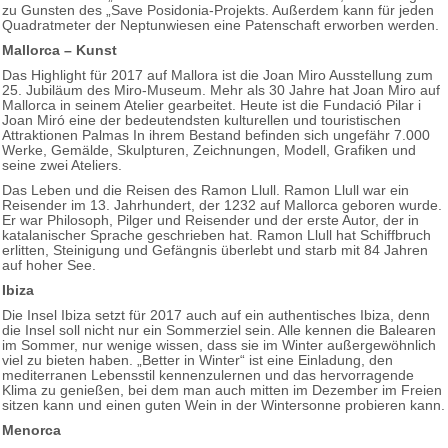
zu Gunsten des „Save Posidonia-Projekts. Außerdem kann für jeden
Quadratmeter der Neptunwiesen eine Patenschaft erworben werden.
Mallorca – Kunst
Das Highlight für 2017 auf Mallora ist die Joan Miro Ausstellung zum
25. Jubiläum des Miro-Museum. Mehr als 30 Jahre hat Joan Miro auf
Mallorca in seinem Atelier gearbeitet. Heute ist die Fundació Pilar i
Joan Miró eine der bedeutendsten kulturellen und touristischen
Attraktionen Palmas In ihrem Bestand befinden sich ungefähr 7.000
Werke, Gemälde, Skulpturen, Zeichnungen, Modell, Grafiken und
seine zwei Ateliers.
Das Leben und die Reisen des Ramon Llull. Ramon Llull war ein
Reisender im 13. Jahrhundert, der 1232 auf Mallorca geboren wurde.
Er war Philosoph, Pilger und Reisender und der erste Autor, der in
katalanischer Sprache geschrieben hat. Ramon Llull hat Schiffbruch
erlitten, Steinigung und Gefängnis überlebt und starb mit 84 Jahren
auf hoher See.
Ibiza
Die Insel Ibiza setzt für 2017 auch auf ein authentisches Ibiza, denn
die Insel soll nicht nur ein Sommerziel sein. Alle kennen die Balearen
im Sommer, nur wenige wissen, dass sie im Winter außergewöhnlich
viel zu bieten haben. „Better in Winter“ ist eine Einladung, den
mediterranen Lebensstil kennenzulernen und das hervorragende
Klima zu genießen, bei dem man auch mitten im Dezember im Freien
sitzen kann und einen guten Wein in der Wintersonne probieren kann.
Menorca