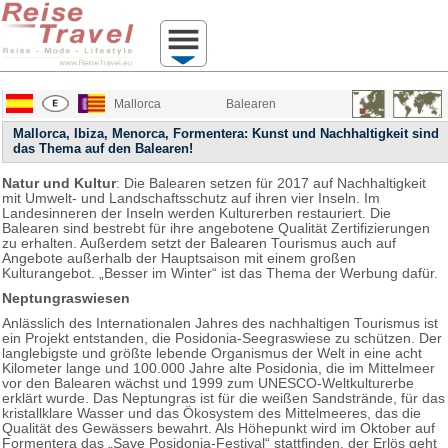
Mallorca
Balearen
Mallorca, Ibiza, Menorca, Formentera: Kunst und Nachhaltigkeit sind
das Thema auf den Balearen!
Natur und Kultur
: Die Balearen setzen für 2017 auf Nachhaltigkeit
mit Umwelt- und Landschaftsschutz auf ihren vier Inseln. Im
Landesinneren der Inseln werden Kulturerben restauriert. Die
Balearen sind bestrebt für ihre angebotene Qualität Zertifizierungen
zu erhalten. Außerdem setzt der Balearen Tourismus auch auf
Angebote außerhalb der Hauptsaison mit einem großen
Kulturangebot. „Besser im Winter“ ist das Thema der Werbung dafür.
Neptungraswiesen
Anlässlich des Internationalen Jahres des nachhaltigen Tourismus ist
ein Projekt entstanden, die Posidonia-Seegraswiese zu schützen. Der
langlebigste und größte lebende Organismus der Welt in eine acht
Kilometer lange und 100.000 Jahre alte Posidonia, die im Mittelmeer
vor den Balearen wächst und 1999 zum UNESCO-Weltkulturerbe
erklärt wurde. Das Neptungras ist für die weißen Sandstrände, für das
kristallklare Wasser und das Ökosystem des Mittelmeeres, das die
Qualität des Gewässers bewahrt. Als Höhepunkt wird im Oktober auf
Formentera das „Save Posidonia-Festival“ stattfinden, der Erlös geht