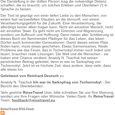
Die Darstellung in der dritten Person mag die notwendige Distanz
schaffen, die es braucht, um solches Erleben und Überleben (!) in
Sprache zu fassen.
Der Text ist geprägt von einer tiefen Liebe zu den Menschen, von
einem fast verzweifelten Glauben an die Vernunft, von einem
Verantwortungsgefühl für die Zukunft. Eine Verantwortung, die
allerdings keiner allein tragen kann. Nicht ein einzelner Mensch, nicht
ein einzelner Staat. Es geht nicht um Grenzen und Abgrenzung,
sondern um Aufbruch und Hoffnung. Denn neben aller Schilderung ist
dieses Buch ein flammendes Plädoyer für das Leben, das leben
Dürfen auch kommender Generationen. Damit dieses seinen Platz
finden kann, muss etwas geschehen. Etwas Gemeinsames. Reale
Probleme wie das Feuer, das in Tschernobyl immer noch lodert und
lauert, brauchen reale Lösungen. Die Welt und die Menschen - sie
haben eine Chance verdient. Anatoly N. Tkachuk hat seinen
persönlichen Beitrag geleistet, denn er war im Sarkophag von
Tschernobyl. Jetzt ist es höchste Zeit, dass andere, dass viele, dass
alle etwas tun.
Geleitwort von Reinhard Deutsch
zu
Anatoly N. Tkachuk
Ich war im Sarkophag von Tschernobyl
- Der
Bericht des Überlebenden.
Sehr geehrte
ReiseTravel
User, bitte schreiben Sie uns Ihre Meinung,
senden uns Ihre Fragen oder Wünsche. Vielen Dank. Ihr
ReiseTravel
Team:
feedback@reisetravel.eu
ReiseTravel RSS-Feed: