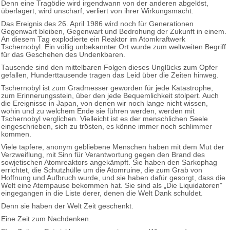
Denn eine Tragödie wird irgendwann von der anderen abgelöst,
überlagert, wird unscharf, verliert von ihrer Wirkungsmacht.
Das Ereignis des 26. April 1986 wird noch für Generationen
Gegenwart bleiben, Gegenwart und Bedrohung der Zukunft in einem.
An diesem Tag explodierte ein Reaktor im Atomkraftwerk
Tschernobyl. Ein völlig unbekannter Ort wurde zum weltweiten Begriff
für das Geschehen des Undenkbaren.
Tausende sind den mittelbaren Folgen dieses Unglücks zum Opfer
gefallen, Hunderttausende tragen das Leid über die Zeiten hinweg.
Tschernobyl ist zum Gradmesser geworden für jede Katastrophe,
zum Erinnerungsstein, über den jede Bequemlichkeit stolpert. Auch
die Ereignisse in Japan, von denen wir noch lange nicht wissen,
wohin und zu welchem Ende sie führen werden, werden mit
Tschernobyl verglichen. Vielleicht ist es der menschlichen Seele
eingeschrieben, sich zu trösten, es könne immer noch schlimmer
kommen.
Viele tapfere, anonym gebliebene Menschen haben mit dem Mut der
Verzweiflung, mit Sinn für Verantwortung gegen den Brand des
sowjetischen Atomreaktors angekämpft. Sie haben den Sarkophag
errichtet, die Schutzhülle um die Atomruine, die zum Grab von
Hoffnung und Aufbruch wurde, und sie haben dafür gesorgt, dass die
Welt eine Atempause bekommen hat. Sie sind als „Die Liquidatoren"
eingegangen in die Liste derer, denen die Welt Dank schuldet.
Denn sie haben der Welt Zeit geschenkt.
Eine Zeit zum Nachdenken.