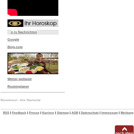
n-tv Nachrichten
Google
Bing.com
Wetter weltweit
Routenplaner
Reisetravel - Ihre Startseite
RSS
|
Feedback
|
Presse
|
Karriere
|
Sitemap
|
AGB
|
Datenschutz
|
Impressum
|
Werbung
nach oben