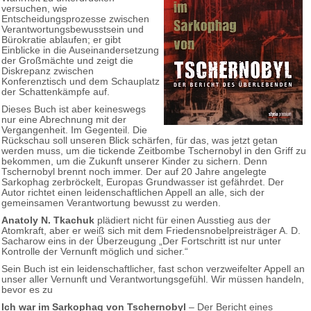
versuchen, wie
Entscheidungsprozesse zwischen
Verantwortungsbewusstsein und
Bürokratie ablaufen; er gibt
Einblicke in die Auseinandersetzung
der Großmächte und zeigt die
Diskrepanz zwischen
Konferenztisch und dem Schauplatz
der Schattenkämpfe auf.
Dieses Buch ist aber keineswegs
nur eine Abrechnung mit der
Vergangenheit. Im Gegenteil. Die
Rückschau soll unseren Blick schärfen, für das, was jetzt getan
werden muss, um die tickende Zeitbombe Tschernobyl in den Griff zu
bekommen, um die Zukunft unserer Kinder zu sichern. Denn
Tschernobyl brennt noch immer. Der auf 20 Jahre angelegte
Sarkophag zerbröckelt, Europas Grundwasser ist gefährdet. Der
Autor richtet einen leidenschaftlichen Appell an alle, sich der
gemeinsamen Verantwortung bewusst zu werden.
Anatoly N. Tkachuk
plädiert nicht für einen Ausstieg aus der
Atomkraft, aber er weiß sich mit dem Friedensnobelpreisträger A. D.
Sacharow eins in der Überzeugung „Der Fortschritt ist nur unter
Kontrolle der Vernunft möglich und sicher.“
Sein Buch ist ein leidenschaftlicher, fast schon verzweifelter Appell an
unser aller Vernunft und Verantwortungsgefühl. Wir müssen handeln,
bevor es zu
Ich war im Sarkophag von Tschernobyl
– Der Bericht eines