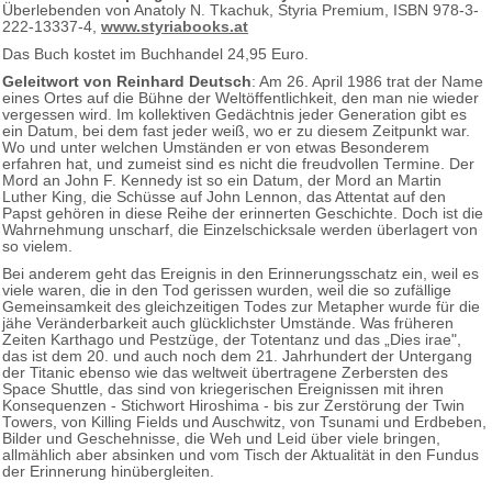
Überlebenden von Anatoly N. Tkachuk, Styria Premium, ISBN 978-3-
222-13337-4,
www.styriabooks.at
Das Buch kostet im Buchhandel 24,95 Euro.
Geleitwort von Reinhard Deutsch
: Am 26. April 1986 trat der Name
eines Ortes auf die Bühne der Weltöffentlichkeit, den man nie wieder
vergessen wird. Im kollektiven Gedächtnis jeder Generation gibt es
ein Datum, bei dem fast jeder weiß, wo er zu diesem Zeitpunkt war.
Wo und unter welchen Umständen er von etwas Besonderem
erfahren hat, und zumeist sind es nicht die freudvollen Termine. Der
Mord an John F. Kennedy ist so ein Datum, der Mord an Martin
Luther King, die Schüsse auf John Lennon, das Attentat auf den
Papst gehören in diese Reihe der erinnerten Geschichte. Doch ist die
Wahrnehmung unscharf, die Einzelschicksale werden überlagert von
so vielem.
Bei anderem geht das Ereignis in den Erinnerungsschatz ein, weil es
viele waren, die in den Tod gerissen wurden, weil die so zufällige
Gemeinsamkeit des gleichzeitigen Todes zur Metapher wurde für die
jähe Veränderbarkeit auch glücklichster Umstände. Was früheren
Zeiten Karthago und Pestzüge, der Totentanz und das „Dies irae",
das ist dem 20. und auch noch dem 21. Jahrhundert der Untergang
der Titanic ebenso wie das weltweit übertragene Zerbersten des
Space Shuttle, das sind von kriegerischen Ereignissen mit ihren
Konsequenzen - Stichwort Hiroshima - bis zur Zerstörung der Twin
Towers, von Killing Fields und Auschwitz, von Tsunami und Erdbeben,
Bilder und Geschehnisse, die Weh und Leid über viele bringen,
allmählich aber absinken und vom Tisch der Aktualität in den Fundus
der Erinnerung hinübergleiten.