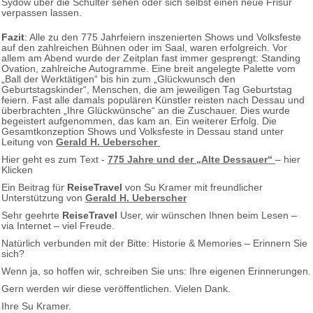
Sydow über die Schulter sehen oder sich selbst einen neue Frisur
verpassen lassen.
Fazit
: Alle zu den 775 Jahrfeiern inszenierten Shows und Volksfeste
auf den zahlreichen Bühnen oder im Saal, waren erfolgreich. Vor
allem am Abend wurde der Zeitplan fast immer gesprengt: Standing
Ovation, zahlreiche Autogramme. Eine breit angelegte Palette vom
„Ball der Werktätigen“ bis hin zum „Glückwunsch den
Geburtstagskinder“, Menschen, die am jeweiligen Tag Geburtstag
feiern. Fast alle damals populären Künstler reisten nach Dessau und
überbrachten „Ihre Glückwünsche“ an die Zuschauer. Dies wurde
begeistert aufgenommen, das kam an. Ein weiterer Erfolg. Die
Gesamtkonzeption Shows und Volksfeste in Dessau stand unter
Leitung von
Gerald H. Ueberscher
Hier geht es zum Text -
775 Jahre und der „Alte Dessauer“
– hier
Klicken
Ein Beitrag für
ReiseTravel
von Su Kramer mit freundlicher
Unterstützung von
Gerald H. Ueberscher
Sehr geehrte
ReiseTravel
User, wir wünschen Ihnen beim Lesen –
via Internet – viel Freude.
Natürlich verbunden mit der Bitte: Historie & Memories – Erinnern Sie
sich?
Wenn ja, so hoffen wir, schreiben Sie uns: Ihre eigenen Erinnerungen.
Gern werden wir diese veröffentlichen. Vielen Dank.
Ihre Su Kramer.