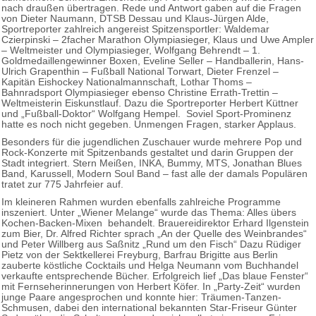
nach draußen übertragen. Rede und Antwort gaben auf die Fragen
von Dieter Naumann, DTSB Dessau und Klaus-Jürgen Alde,
Sportreporter zahlreich angereist Spitzensportler: Waldemar
Czierpinski – 2facher Marathon Olympiasieger, Klaus und Uwe Ampler
– Weltmeister und Olympiasieger, Wolfgang Behrendt – 1.
Goldmedaillengewinner Boxen, Eveline Seller – Handballerin, Hans-
Ulrich Grapenthin – Fußball National Torwart, Dieter Frenzel –
Kapitän Eishockey Nationalmannschaft, Lothar Thoms –
Bahnradsport Olympiasieger ebenso Christine Errath-Trettin –
Weltmeisterin Eiskunstlauf. Dazu die Sportreporter Herbert Küttner
und „Fußball-Doktor“ Wolfgang Hempel. Soviel Sport-Prominenz
hatte es noch nicht gegeben. Unmengen Fragen, starker Applaus.
Besonders für die jugendlichen Zuschauer wurde mehrere Pop und
Rock-Konzerte mit Spitzenbands gestaltet und darin Gruppen der
Stadt integriert. Stern Meißen, INKA, Bummy, MTS, Jonathan Blues
Band, Karussell, Modern Soul Band – fast alle der damals Populären
tratet zur 775 Jahrfeier auf.
Im kleineren Rahmen wurden ebenfalls zahlreiche Programme
inszeniert. Unter „Wiener Melange“ wurde das Thema: Alles übers
Kochen-Backen-Mixen behandelt. Brauereidirektor Erhard Ilgenstein
zum Bier, Dr. Alfred Richter sprach „An der Quelle des Weinbrandes“
und Peter Willberg aus Saßnitz „Rund um den Fisch“ Dazu Rüdiger
Pietz von der Sektkellerei Freyburg, Barfrau Brigitte aus Berlin
zauberte köstliche Cocktails und Helga Neumann vom Buchhandel
verkaufte entsprechende Bücher. Erfolgreich lief „Das blaue Fenster“
mit Fernseherinnerungen von Herbert Köfer. In „Party-Zeit“ wurden
junge Paare angesprochen und konnte hier: Träumen-Tanzen-
Schmusen, dabei den international bekannten Star-Friseur Günter