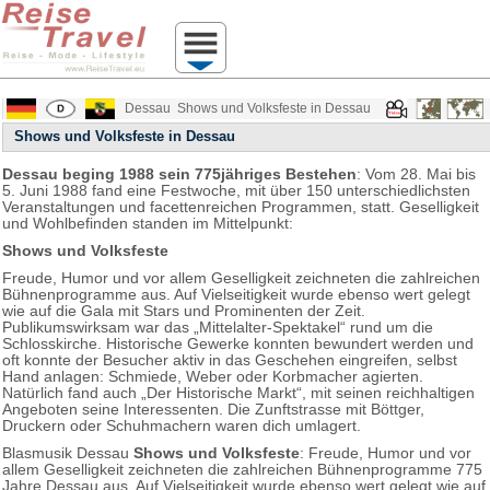
Dessau
Shows und Volksfeste in Dessau
Shows und Volksfeste in Dessau
Dessau beging 1988 sein 775jähriges Bestehen
: Vom 28. Mai bis
5. Juni 1988 fand eine Festwoche, mit über 150 unterschiedlichsten
Veranstaltungen und facettenreichen Programmen, statt. Geselligkeit
und Wohlbefinden standen im Mittelpunkt:
Shows und Volksfeste
Freude, Humor und vor allem Geselligkeit zeichneten die zahlreichen
Bühnenprogramme aus. Auf Vielseitigkeit wurde ebenso wert gelegt
wie auf die Gala mit Stars und Prominenten der Zeit.
Publikumswirksam war das „Mittelalter-Spektakel“ rund um die
Schlosskirche. Historische Gewerke konnten bewundert werden und
oft konnte der Besucher aktiv in das Geschehen eingreifen, selbst
Hand anlagen: Schmiede, Weber oder Korbmacher agierten.
Natürlich fand auch „Der Historische Markt“, mit seinen reichhaltigen
Angeboten seine Interessenten. Die Zunftstrasse mit Böttger,
Druckern oder Schuhmachern waren dich umlagert.
Blasmusik Dessau
Shows und Volksfeste
: Freude, Humor und vor
allem Geselligkeit zeichneten die zahlreichen Bühnenprogramme 775
Jahre Dessau aus. Auf Vielseitigkeit wurde ebenso wert gelegt wie auf