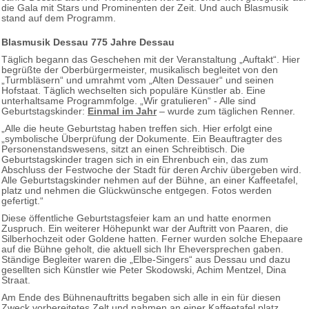
die Gala mit Stars und Prominenten der Zeit. Und auch Blasmusik
stand auf dem Programm.
Blasmusik Dessau 775 Jahre Dessau
Täglich begann das Geschehen mit der Veranstaltung „Auftakt“. Hier
begrüßte der Oberbürgermeister, musikalisch begleitet von den
„Turmbläsern“ und umrahmt vom „Alten Dessauer“ und seinen
Hofstaat. Täglich wechselten sich populäre Künstler ab. Eine
unterhaltsame Programmfolge. „Wir gratulieren“ - Alle sind
Geburtstagskinder:
Einmal im Jahr
– wurde zum täglichen Renner.
„Alle die heute Geburtstag haben treffen sich. Hier erfolgt eine
„symbolische Überprüfung der Dokumente. Ein Beauftragter des
Personenstandswesens, sitzt an einen Schreibtisch. Die
Geburtstagskinder tragen sich in ein Ehrenbuch ein, das zum
Abschluss der Festwoche der Stadt für deren Archiv übergeben wird.
Alle Geburtstagskinder nehmen auf der Bühne, an einer Kaffeetafel,
platz und nehmen die Glückwünsche entgegen. Fotos werden
gefertigt.“
Diese öffentliche Geburtstagsfeier kam an und hatte enormen
Zuspruch. Ein weiterer Höhepunkt war der Auftritt von Paaren, die
Silberhochzeit oder Goldene hatten. Ferner wurden solche Ehepaare
auf die Bühne geholt, die aktuell sich Ihr Eheversprechen gaben.
Ständige Begleiter waren die „Elbe-Singers“ aus Dessau und dazu
gesellten sich Künstler wie Peter Skodowski, Achim Mentzel, Dina
Straat.
Am Ende des Bühnenauftritts begaben sich alle in ein für diesen
Zweck vorbereitetes Zelt und nahmen an einer Kaffeetafel platz.