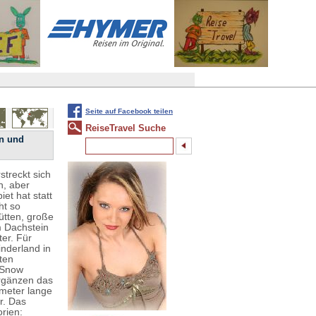
Seite auf Facebook teilen
ReiseTravel Suche
in und
streckt sich
h, aber
et hat statt
ht so
Hütten, große
m Dachstein
ter. Für
nderland in
ten
, Snow
ergänzen das
ometer lange
r. Das
rien: