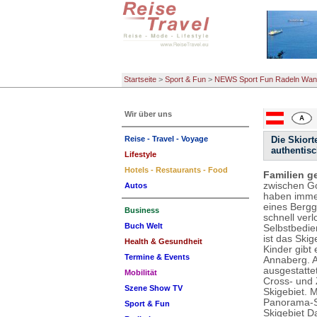
Startseite
>
Sport & Fun
>
NEWS Sport Fun Radeln Wan
Wir über uns
Reise - Travel - Voyage
Die Skior
authentisc
Lifestyle
Hotels - Restaurants - Food
Familien g
zwischen Go
Autos
haben immer
eines Berggi
Business
schnell verl
Buch Welt
Selbstbedie
ist das Skig
Health & Gesundheit
Kinder gibt
Termine & Events
Annaberg. A
ausgestatte
Mobilität
Cross- und 
Szene Show TV
Skigebiet. 
Panorama-Sk
Sport & Fun
Skigebiet D