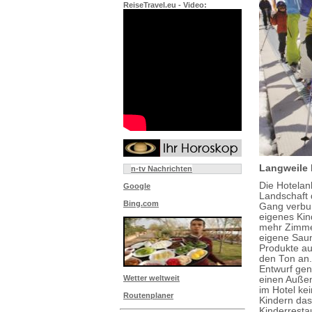
ReiseTravel.eu - Video:
Langweile 
n-tv Nachrichten
Die Hotelanl
Google
Landschaft 
Bing.com
Gang verbund
eigenes Kin
mehr Zimme
eigene Sauna
Produkte au
den Ton an.
Entwurf gen
Wetter weltweit
einen Außen
im Hotel ke
Routenplaner
Kindern das
Kinderresta