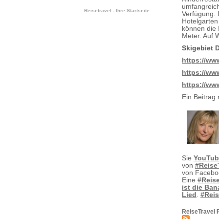
umfangreich
Reisetravel - Ihre Startseite
Verfügung. 
Hotelgarten
können die 
Meter. Auf 
Skigebiet 
https://ww
https://ww
https://ww
Ein Beitrag 
Sie
YouTub
von
#Reise
von Faceb
Eine
#Reis
ist die Ba
Lied
.
#Reis
ReiseTravel 