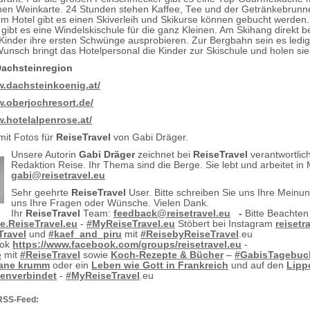
en Weinkarte. 24 Stunden stehen Kaffee, Tee und der Getränkebrunn
Im Hotel gibt es einen Skiverleih und Skikurse können gebucht werden.
 gibt es eine Windelskischule für die ganz Kleinen. Am Skihang direkt b
Kinder ihre ersten Schwünge ausprobieren. Zur Bergbahn sein es ledig
Wunsch bringt das Hotelpersonal die Kinder zur Skischule und holen sie
Dachsteinregion
w.dachsteinkoenig.at/
w.oberjochresort.de/
w.hotelalpenrose.at/
mit Fotos für
ReiseTravel
von Gabi Dräger.
Unsere Autorin
Gabi Dräger
zeichnet bei
ReiseTravel
verantwortlich
Redaktion Reise. Ihr Thema sind die Berge. Sie lebt und arbeitet in
gabi@reisetravel.eu
Sehr geehrte
ReiseTravel
User. Bitte schreiben Sie uns Ihre Meinu
uns Ihre Fragen oder Wünsche. Vielen Dank.
Ihr
ReiseTravel
Team:
feedback@reisetravel.eu
-
Bitte Beachten
e.ReiseTravel.eu
-
#MyReiseTravel.eu
Stöbert bei Instagram
reisetr
Travel
und
#kaef_and_piru
mit
#ReisebyReiseTravel
.eu
ook
https://www.facebook.com/groups/reisetravel.eu
-
e
mit
#ReiseTravel
sowie
Koch-Rezepte & Bücher
–
#GabisTagebuc
nane krumm
oder ein
Leben wie Gott in Frankreich
und auf den
Lipp
enverbindet
-
#MyReiseTravel
.eu
RSS-Feed: