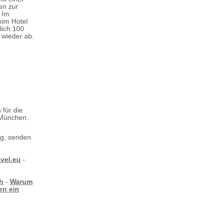
en zur
 Im
eim Hotel
lich 100
 wieder ab.
 für die
 München.
ng, senden
avel.eu
-
h
-
Warum
en ein