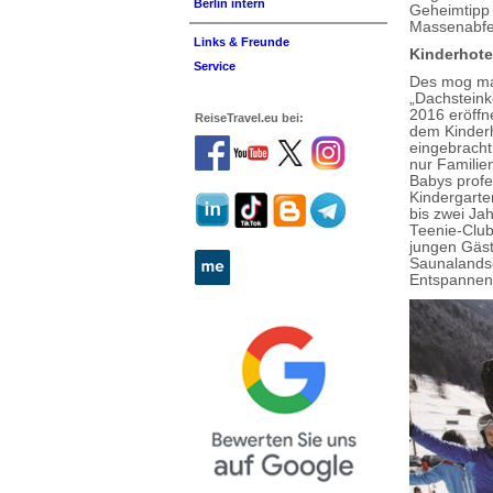
Berlin intern
Geheimtipp 
Massenabfer
Links & Freunde
Kinderhote
Service
Des mog ma’
„Dachsteink
2016 eröffn
ReiseTravel.eu bei:
dem Kinderh
eingebracht
nur Familie
Babys profe
Kindergarte
bis zwei Jah
Teenie-Club
jungen Gäst
Saunalandsc
Entspannen 