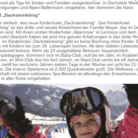
und als Tipp für Kinder und Familien ausgezeichnet. In Dachstein Wes
tigungen und Alpen-Ballermann vergebens, hier dominiert die Natur.
l „Dachsteinkönig“
 einfach, das neue Kinderhotel „Dachsteinkönig“. Das Kinderhotel
önig“ ist das dritte und neuste Kinderhotel der Familie Mayer, das im
en wird. Mit ihrem ersten Kinderhotel „Alpenrose“ in Lermoos und dem 
otel Oberjoch haben sie jetzt ihre ganzen Erfahrungen in das dritte Ho
. Im Kinderhotel „Dachsteinkönig“ gibt es keine Buchung ohne Kinder.
n mit Kindern bis zum 16. Lebensjahr buchen. Ab dem siebten Lebens
ssionell betreut. Mehr als 20 ausgebildete Betreuer, hauptsächlich
npädagogen, kümmern sich im Baby-Club, null bis ein Jahr, im Krabbel
ren, im Mini-Club drei bis fünf Jahren, im Maxi-Club sechs bis elf Jahr
 zwölf bis sechzehn Jahren sieben Tage in der Woche von acht bis 21
e. Die Indoor-Spielarena ist 2.000 Quadratmeter groß. Die Wellness- 
haft mit einem exklusiven Spa-Bereich ist allerdings den Erwachsene
in aller Ruhe vorgehalten.