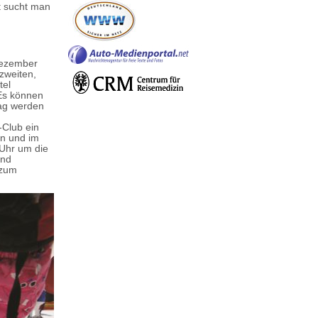
t sucht man
 Dezember
zweiten,
tel
 Es können
tag werden
-Club ein
en und im
 Uhr um die
und
 zum