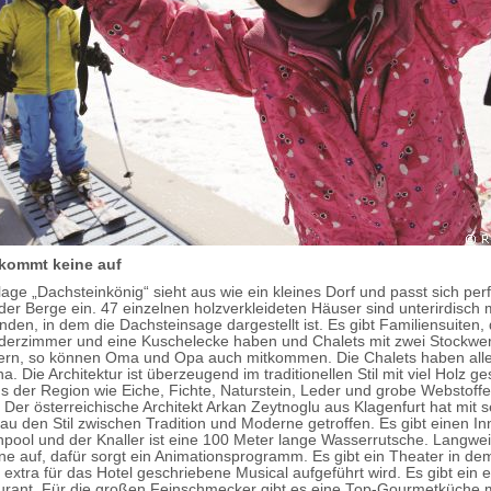
kommt keine auf
age „Dachsteinkönig“ sieht aus wie ein kleines Dorf und passt sich perf
der Berge ein. 47 einzelnen holzverkleideten Häuser sind unterirdisch 
en, in dem die Dachsteinsage dargestellt ist. Es gibt Familiensuiten, d
derzimmer und eine Kuschelecke haben und Chalets mit zwei Stockwe
rn, so können Oma und Opa auch mitkommen. Die Chalets haben alle
. Die Architektur ist überzeugend im traditionellen Stil mit viel Holz ges
s der Region wie Eiche, Fichte, Naturstein, Leder und grobe Webstoff
 Der österreichische Architekt Arkan Zeytnoglu aus Klagenfurt hat mit 
au den Stil zwischen Tradition und Moderne getroffen. Es gibt einen I
pool und der Knaller ist eine 100 Meter lange Wasserrutsche. Langwe
ine auf, dafür sorgt ein Animationsprogramm. Es gibt ein Theater in d
 extra für das Hotel geschriebene Musical aufgeführt wird. Es gibt ein 
urant. Für die großen Feinschmecker gibt es eine Top-Gourmetküche m