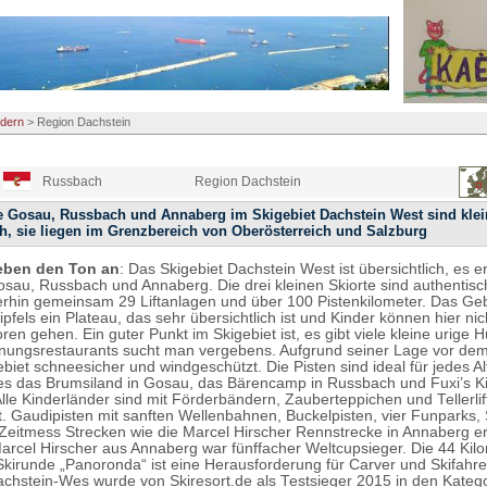
dern
>
Region Dachstein
Russbach
Region Dachstein
te Gosau, Russbach und Annaberg im Skigebiet Dachstein West sind kle
h, sie liegen im Grenzbereich von Oberösterreich und Salzburg
eben den Ton an
: Das Skigebiet Dachstein West ist übersichtlich, es er
sau, Russbach und Annaberg. Die drei kleinen Skiorte sind authentisc
hin gemeinsam 29 Liftanlagen und über 100 Pistenkilometer. Das Gebi
pfels ein Plateau, das sehr übersichtlich ist und Kinder können hier nic
oren gehen. Ein guter Punkt im Skigebiet ist, es gibt viele kleine urige 
nungsrestaurants sucht man vergebens. Aufgrund seiner Lage vor de
ebiet schneesicher und windgeschützt. Die Pisten sind ideal für jedes Al
 es das Brumsiland in Gosau, das Bärencamp in Russbach und Fuxi’s Ki
lle Kinderländer sind mit Förderbändern, Zauberteppichen und Tellerlif
t. Gaudipisten mit sanften Wellenbahnen, Buckelpisten, vier Funparks
Zeitmess Strecken wie die Marcel Hirscher Rennstrecke in Annaberg 
Marcel Hirscher aus Annaberg war fünffacher Weltcupsieger. Die 44 Kil
irunde „Panoronda“ ist eine Herausforderung für Carver und Skifahre
achstein-Wes wurde von Skiresort.de als Testsieger 2015 in den Katego