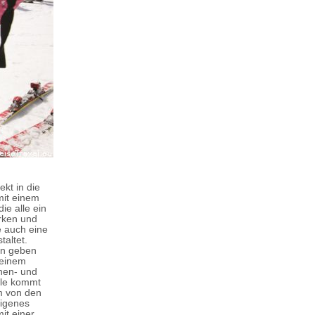
ekt in die
mit einem
ie alle ein
rken und
 auch eine
taltet.
en geben
seinem
nnen- und
ile kommt
em von den
eigenes
it einer