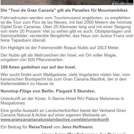
Die “Tour de Gran Canaria” gilt als Paradies für Mountainbiker.
Fahrradrouten werden vom Tourismusamt angeboten, zu empfehlen
ist die Tour zum Pico de las Nieves, mit fast 2000 Metern der höchste
Gipfel Gran Canarias. Über 20 Kilometer lang und mit einer Steigung
von mehr 20 Prozent. Viel zu sehen gibt es auch, Obstplantagen und
Gemüsefelder, versteckte Bergdörfer, das Haus von Justus Franz und
feine Tapasbars überall.
Ein Highlight ist der Felsmonolith Roque Nublo auf 1813 Meter.
Der Nublo gilt als Wahrzeichen der Insel, ein Ort voller Magie,
umgeben von 500 Pflanzenarten.
100 Arten gedeihen nur auf der Insel.
Wer sucht findet auch Waldgebiete, viele Vogelarten nisten hier, vom
kanarischen Buntspecht bis zum Gran Canaria Blaufink, der in den
Kiefernwäldern zu Hause ist.
Nonstop-Flüge von Berlin. Flugzeit 5 Stunden.
Unterkunft an der Küste: 5-Sterne-Hotel RIU Palace Meloneras in
Maspalomas.
Eine große Auswahl an Landunterkünften bietet der Verband Gran
Canaria Natural & Active auf einer eigenen Webseite an.
www.grancanarianaturalandactive.com/de/unterkunft
Ein Beitrag für
ReiseTravel
von
Jens Hoffmann
.