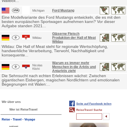
Wallbox...
Ford Mustang
Michigan
Eine Modellvariante des Ford Mustangs entwickeln, die es mit den
besten europäischen Sportwagen aufnehmen kann? Vor dieser
Aufgabe standen 2021...
Gläserne Fleisch
Produktion der Hall of Meat
Wildau
Wildau
Wildau: Die Hall of Meat steht für regionale Wertschöpfung,
handwerkliche Verarbeitung, Tierwohl, Nachhaltigkeit und
konsequente...
Warum es immer mehr
Nicolas
Menschen in die Arktis und
Kitzki
Antarktis zieht
Die Sehnsucht nach echten Erlebnissen wächst: Zwischen
gigantischen Eisbergen, magischen Nordlichtern und emotionalen
Begegnungen mit Walen:...
Wir über uns
Seite auf Facebook teilen
Wer ist ReiseTravel
ReiseTravel Suche
Reise - Travel - Voyage