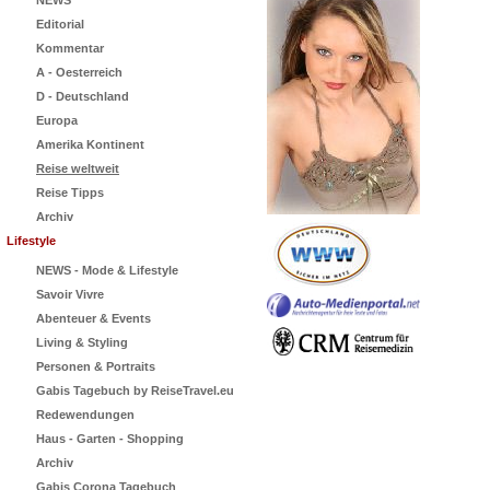
NEWS
Editorial
Kommentar
A - Oesterreich
D - Deutschland
Europa
Amerika Kontinent
Reise weltweit
Reise Tipps
Archiv
Lifestyle
NEWS - Mode & Lifestyle
Savoir Vivre
Abenteuer & Events
Living & Styling
Personen & Portraits
Gabis Tagebuch by ReiseTravel.eu
Redewendungen
Haus - Garten - Shopping
Archiv
Gabis Corona Tagebuch