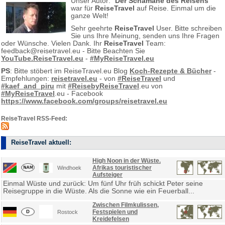
Unser Autor: “
Der Schamane des Reisens
”
war für
ReiseTravel
auf Reise. Einmal um die
ganze Welt!
Sehr geehrte
ReiseTravel
User. Bitte schreiben
Sie uns Ihre Meinung, senden uns Ihre Fragen
oder Wünsche. Vielen Dank. Ihr
ReiseTravel
Team:
feedback@reisetravel.eu - Bitte Beachten Sie
YouTube.ReiseTravel.eu
-
#MyReiseTravel.eu
PS
: Bitte stöbert im ReiseTravel.eu Blog
Koch-Rezepte & Bücher
-
Empfehlungen:
reisetravel.eu
- von
#ReiseTravel
und
#kaef_and_piru
mit
#ReisebyReiseTravel
.eu von
#MyReiseTravel
.eu - Facebook
https://www.facebook.com/groups/reisetravel.eu
ReiseTravel RSS-Feed:
ReiseTravel aktuell:
High Noon in der Wüste.
Afrikas touristischer
Windhoek
Aufsteiger
Einmal Wüste und zurück: Um fünf Uhr früh schickt Peter seine
Reisegruppe in die Wüste. Als die Sonne wie ein Feuerball...
Zwischen Filmkulissen,
Festspielen und
Rostock
Kreidefelsen