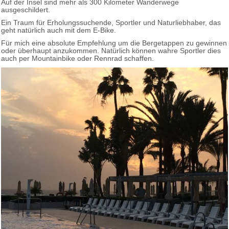
Auf der Insel sind mehr als 300 Kilometer Wanderwege
ausgeschildert.
Ein Traum für Erholungssuchende, Sportler und Naturliebhaber, das
geht natürlich auch mit dem E-Bike.
Für mich eine absolute Empfehlung um die Bergetappen zu gewinnen
oder überhaupt anzukommen. Natürlich können wahre Sportler dies
auch per Mountainbike oder Rennrad schaffen.