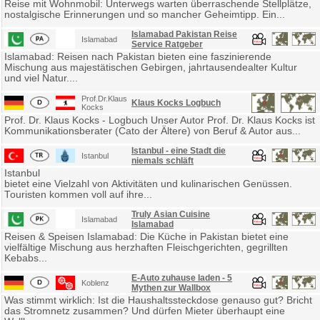
Reise mit Wohnmobil: Unterwegs warten überraschende Stellplätze,
nostalgische Erinnerungen und so mancher Geheimtipp. Ein...
Islamabad Pakistan Reise
Islamabad
Service Ratgeber
Islamabad: Reisen nach Pakistan bieten eine faszinierende
Mischung aus majestätischen Gebirgen, jahrtausendealter Kultur
und viel Natur....
Prof.Dr.Klaus
Klaus Kocks Logbuch
Kocks
Prof. Dr. Klaus Kocks - Logbuch Unser Autor Prof. Dr. Klaus Kocks ist
Kommunikationsberater (Cato der Ältere) von Beruf & Autor aus...
Istanbul - eine Stadt die
Istanbul
niemals schläft
Istanbul
bietet eine Vielzahl von Aktivitäten und kulinarischen Genüssen.
Touristen kommen voll auf ihre...
Truly Asian Cuisine
Islamabad
Islamabad
Reisen & Speisen Islamabad: Die Küche in Pakistan bietet eine
vielfältige Mischung aus herzhaften Fleischgerichten, gegrillten
Kebabs...
E-Auto zuhause laden - 5
Koblenz
Mythen zur Wallbox
Was stimmt wirklich: Ist die Haushaltssteckdose genauso gut? Bricht
das Stromnetz zusammen? Und dürfen Mieter überhaupt eine