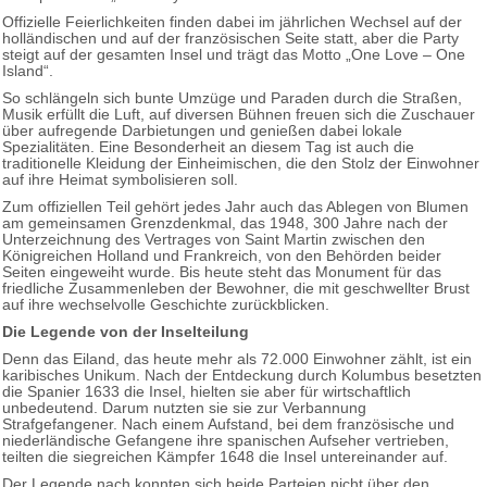
Offizielle Feierlichkeiten finden dabei im jährlichen Wechsel auf der
holländischen und auf der französischen Seite statt, aber die Party
steigt auf der gesamten Insel und trägt das Motto „One Love – One
Island“.
So schlängeln sich bunte Umzüge und Paraden durch die Straßen,
Musik erfüllt die Luft, auf diversen Bühnen freuen sich die Zuschauer
über aufregende Darbietungen und genießen dabei lokale
Spezialitäten. Eine Besonderheit an diesem Tag ist auch die
traditionelle Kleidung der Einheimischen, die den Stolz der Einwohner
auf ihre Heimat symbolisieren soll.
Zum offiziellen Teil gehört jedes Jahr auch das Ablegen von Blumen
am gemeinsamen Grenzdenkmal, das 1948, 300 Jahre nach der
Unterzeichnung des Vertrages von Saint Martin zwischen den
Königreichen Holland und Frankreich, von den Behörden beider
Seiten eingeweiht wurde. Bis heute steht das Monument für das
friedliche Zusammenleben der Bewohner, die mit geschwellter Brust
auf ihre wechselvolle Geschichte zurückblicken.
Die Legende von der Inselteilung
Denn das Eiland, das heute mehr als 72.000 Einwohner zählt, ist ein
karibisches Unikum. Nach der Entdeckung durch Kolumbus besetzten
die Spanier 1633 die Insel, hielten sie aber für wirtschaftlich
unbedeutend. Darum nutzten sie sie zur Verbannung
Strafgefangener. Nach einem Aufstand, bei dem französische und
niederländische Gefangene ihre spanischen Aufseher vertrieben,
teilten die siegreichen Kämpfer 1648 die Insel untereinander auf.
Der Legende nach konnten sich beide Parteien nicht über den