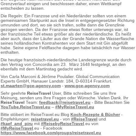
Grenzverlauf einigen und beschlossen daher, einen Wettkampf
entscheiden zu lassen.
Die Regeln: Ein Franzose und ein Niederländer sollten von einem
gemeinsamen Startpunkt aus die Insel in entgegengesetzter Richtung
umrunden und dort, wo sie sich trafen, sollte dann die Grenzlinie
gezogen werden. Da der Franzose etwas flotter unterwegs war, ist
der französische Teil etwas größer als der niederländische. Es heißt
aber auch, dass der Läufer aus der Grande Nation die Wasserflasche
seines holländischen Kontrahenten vor dem Start mit Gin abgefüllt
habe. Seine eigene Feldflasche dagegen habe tatsächlich nur Wasser
enthalten.
Die heutige französisch-niederländische Landesgrenze wurde durch
den Vertrag von Concordia am 23. März 1648 festgelegt, an den
ebenfalls mit dem Martinstag gedacht wird.
Von Carla Marconi & Jérôme Poulalier. Global Communication
Experts GmbH, Hanauer Landstr. 184, D-60314 Frankfurt.
st.maarten@gce-agency.com
-
www.gce-agency.com
Sehr geehrte
ReiseTravel
User, Bitte schreiben Sie uns Ihre
Meinung, senden uns Ihre Fragen oder Wünsche. Vielen Dank. Ihr
ReiseTravel
Team:
feedback@reisetravel.eu
- Bitte Beachten Sie
YouTube.ReiseTravel.eu
–
#MyReiseTravel.eu
Bitte stöbert im ReiseTravel.eu Blog
Koch-Rezepte & Bücher
-
Empfehlungen:
reisetravel.eu
- von
#ReiseTravel
und
#kaef_and_piru
mit
#ReisebyReiseTravel
.eu von
#MyReiseTravel
.eu - Facebook
https://www.facebook.com/groups/reisetravel.eu