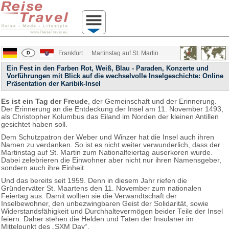
Frankfurt
Martinstag auf St. Martin
Ein Fest in den Farben Rot, Weiß, Blau - Paraden, Konzerte und
Vorführungen mit Blick auf die wechselvolle Inselgeschichte: Online
Präsentation der Karibik-Insel
Es ist ein Tag der Freude
, der Gemeinschaft und der Erinnerung.
Der Erinnerung an die Entdeckung der Insel am 11. November 1493,
als Christopher Kolumbus das Eiland im Norden der kleinen Antillen
gesichtet haben soll.
Dem Schutzpatron der Weber und Winzer hat die Insel auch ihren
Namen zu verdanken. So ist es nicht weiter verwunderlich, dass der
Martinstag auf St. Martin zum Nationalfeiertag auserkoren wurde.
Dabei zelebrieren die Einwohner aber nicht nur ihren Namensgeber,
sondern auch ihre Einheit.
Und das bereits seit 1959. Denn in diesem Jahr riefen die
Gründerväter St. Maartens den 11. November zum nationalen
Feiertag aus. Damit wollten sie die Verwandtschaft der
Inselbewohner, den unbezwingbaren Geist der Solidarität, sowie
Widerstandsfähigkeit und Durchhaltevermögen beider Teile der Insel
feiern. Daher stehen die Helden und Taten der Insulaner im
Mittelpunkt des „SXM Day“.