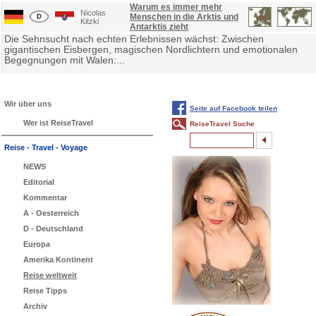
Warum es immer mehr
Nicolas
Menschen in die Arktis und
Kitzki
Antarktis zieht
Die Sehnsucht nach echten Erlebnissen wächst: Zwischen
gigantischen Eisbergen, magischen Nordlichtern und emotionalen
Begegnungen mit Walen:...
Wir über uns
Seite auf Facebook teilen
Wer ist ReiseTravel
ReiseTravel Suche
Reise - Travel - Voyage
NEWS
Editorial
Kommentar
A - Oesterreich
D - Deutschland
Europa
Amerika Kontinent
Reise weltweit
Reise Tipps
Archiv