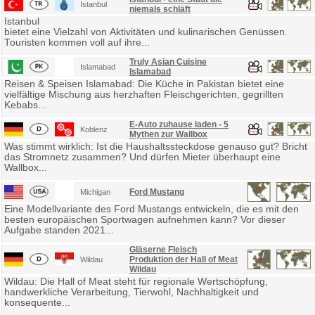
Istanbul
niemals schläft
Istanbul
bietet eine Vielzahl von Aktivitäten und kulinarischen Genüssen.
Touristen kommen voll auf ihre...
Truly Asian Cuisine
Islamabad
Islamabad
Reisen & Speisen Islamabad: Die Küche in Pakistan bietet eine
vielfältige Mischung aus herzhaften Fleischgerichten, gegrillten
Kebabs...
E-Auto zuhause laden - 5
Koblenz
Mythen zur Wallbox
Was stimmt wirklich: Ist die Haushaltssteckdose genauso gut? Bricht
das Stromnetz zusammen? Und dürfen Mieter überhaupt eine
Wallbox...
Ford Mustang
Michigan
Eine Modellvariante des Ford Mustangs entwickeln, die es mit den
besten europäischen Sportwagen aufnehmen kann? Vor dieser
Aufgabe standen 2021...
Gläserne Fleisch
Produktion der Hall of Meat
Wildau
Wildau
Wildau: Die Hall of Meat steht für regionale Wertschöpfung,
handwerkliche Verarbeitung, Tierwohl, Nachhaltigkeit und
konsequente...