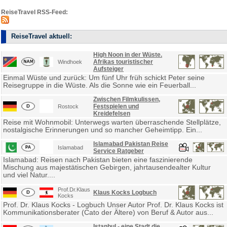
ReiseTravel RSS-Feed:
ReiseTravel aktuell:
High Noon in der Wüste.
Afrikas touristischer
Windhoek
Aufsteiger
Einmal Wüste und zurück: Um fünf Uhr früh schickt Peter seine
Reisegruppe in die Wüste. Als die Sonne wie ein Feuerball...
Zwischen Filmkulissen,
Festspielen und
Rostock
Kreidefelsen
Reise mit Wohnmobil: Unterwegs warten überraschende Stellplätze,
nostalgische Erinnerungen und so mancher Geheimtipp. Ein...
Islamabad Pakistan Reise
Islamabad
Service Ratgeber
Islamabad: Reisen nach Pakistan bieten eine faszinierende
Mischung aus majestätischen Gebirgen, jahrtausendealter Kultur
und viel Natur....
Prof.Dr.Klaus
Klaus Kocks Logbuch
Kocks
Prof. Dr. Klaus Kocks - Logbuch Unser Autor Prof. Dr. Klaus Kocks ist
Kommunikationsberater (Cato der Ältere) von Beruf & Autor aus...
Istanbul - eine Stadt die