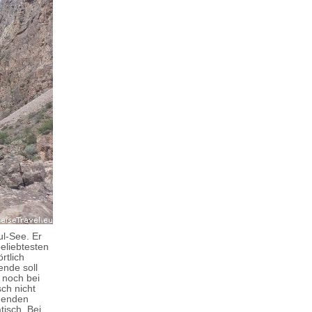
ul-See. Er
beliebtesten
rtlich
ende soll
 noch bei
sch nicht
egenden
tisch. Bei