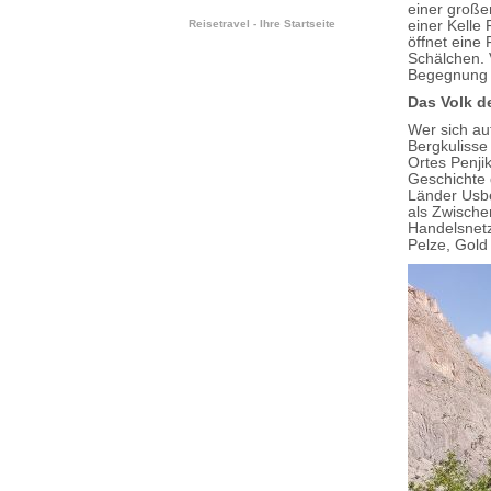
einer große
einer Kelle 
Reisetravel - Ihre Startseite
öffnet eine
Schälchen. 
Begegnung 
Das Volk d
Wer sich auf
Bergkulisse
Ortes Penj
Geschichte 
Länder Usbe
als Zwische
Handelsnetz
Pelze, Gold