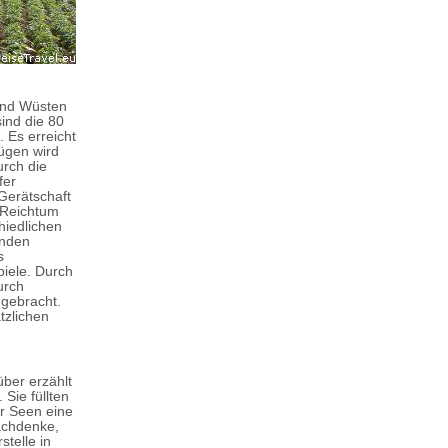
und Wüsten
ind die 80
 Es erreicht
ügen wird
urch die
fer
Gerätschaft
 Reichtum
hiedlichen
enden
s
piele. Durch
urch
ngebracht.
tzlichen
ber erzählt
Sie füllten
er Seen eine
achdenke,
telle in