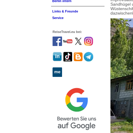
Berlin intern
Sandhügel 
Wüstenschif
Links & Freunde
dazwischen
Service
ReiseTravel.eu bei: