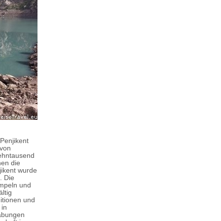
Penjikent
 von
zehntausend
nen die
jikent wurde
. Die
empeln und
ltig
itionen und
 in
rabungen