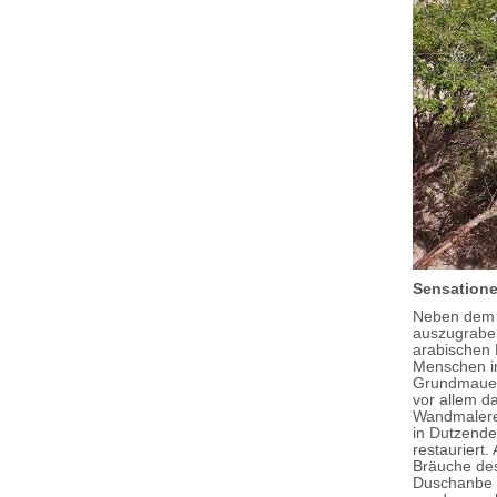
Sensatione
Neben dem 
auszugraben
arabischen 
Menschen in
Grundmauern
vor allem d
Wandmalerei
in Dutzende
restauriert
Bräuche des
Duschanbe u