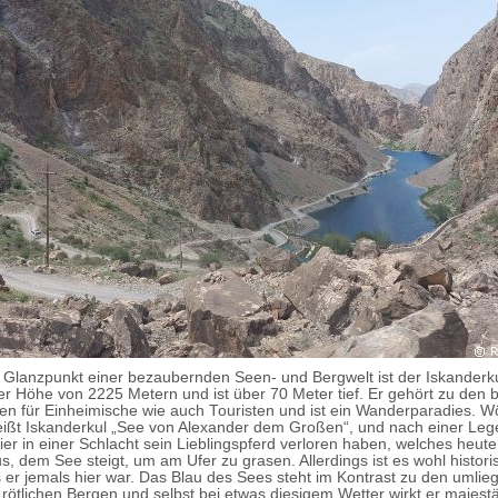
r Glanzpunkt einer bezaubernden Seen- und Bergwelt ist der Iskanderk
ner Höhe von 2225 Metern und ist über 70 Meter tief. Er gehört zu den 
len für Einheimische wie auch Touristen und ist ein Wanderparadies. Wö
eißt Iskanderkul „See von Alexander dem Großen“, und nach einer Leg
ier in einer Schlacht sein Lieblingspferd verloren haben, welches heute
, dem See steigt, um am Ufer zu grasen. Allerdings ist es wohl histori
s er jemals hier war. Das Blau des Sees steht im Kontrast zu den umli
 rötlichen Bergen und selbst bei etwas diesigem Wetter wirkt er majestä