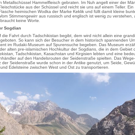
n Metallschüssel Hammelfleisch gebraten. Im Nuh angelt einer der Mä
Fleischstücke aus der Schüssel und reicht sie uns auf einem Teller. Ein
 Flasche heimischen Wodka der Marke Keklik und füllt damit kleine bunt
Vom Stimmengewirr aus russisch und englisch ist wenig zu verstehen, 
braucht keine Worte.
er Sogdian
 die Fahrt durch Tadschikistan begibt, dem wird nicht allein eine grand
 geboten. So kann sich der Besucher in dem historisch spannenden U
ikent im Rudaki-Museum auf Spurensuche begeben. Das Museum erzähl
der alten pre-islamischen Hochkultur der Sogdians, die in dem Gebiet 
kistan, Tadschikistan, Kasachstan und Kirgisien lebten und eine bede
nhändler auf den Handelsrouten der Seidenstraße spielten. Das Wege
 der Seidenstraße wurde schon in der Antike genutzt, um Seide, Gewü
 und Edelsteine zwischen West und Ost zu transportieren.