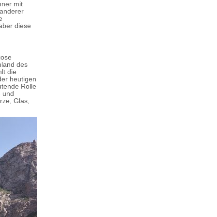
nner mit
 anderer
e
aber diese
iose
mland des
t die
der heutigen
utende Rolle
- und
rze, Glas,