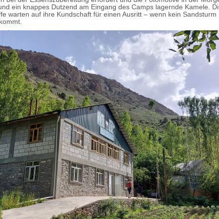
und ein knappes Dutzend am Eingang des Camps lagernde Kamele. Di
fe warten auf ihre Kundschaft für einen Ausritt – wenn kein Sandsturm
kommt.