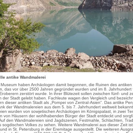
lle antike Wandmalerei
Museum haben Archäologen damit begonnen, die Ruinen des antiken 
, das vor über 2500 Jahren gegründet wurden und im 8. Jahrhundert
Eroberern zerstört wurde. In ihrer Blütezeit sollen zwischen fünf- und 
 der Stadt gelebt haben. Fachleute wagen den Vergleich und bezeich
 dieser antiken Stadt als „Pompei von Zentral-Asien“. Das antike Pen
ank der Wandmalereien aus dem 5. bis 7. Jahrhundert weltweit bekannt
en wurden von sowjetischen Archäologen im Königspalast, in zwei T
n von Häusern der wohlhabenden Bürger der Stadt entdeckt und sorgfä
. Auf den Wandmalereien sind Jagdszenen, Festmahle, Schlachten, Trad
 sogdischen Volkes zu sehen. Weitere Wandmalerei aus dieser Zeit ist
nd in St. Petersburg in der Eremitage ausgestellt. Die weiteren Ausg