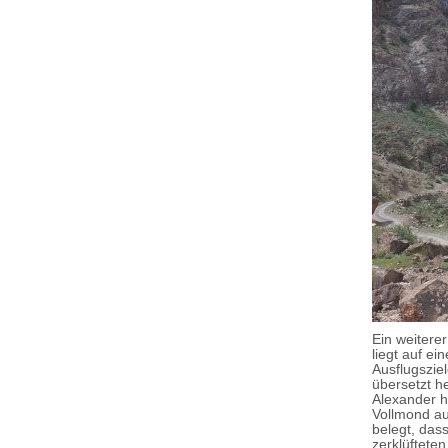
Ein weitere
liegt auf ei
Ausflugszie
übersetzt h
Alexander h
Vollmond aus
belegt, das
zerklüfteten