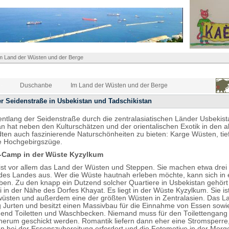
m Land der Wüsten und der Berge
Duschanbe
Im Land der Wüsten und der Berge
r Seidenstraße in Usbekistan und Tadschikistan
entlang der Seidenstraße durch die zentralasiatischen Länder Usbekis
an hat neben den Kulturschätzen und der orientalischen Exotik in den a
ten auch faszinierende Naturschönheiten zu bieten: Karge Wüsten, ti
e Hochgebirgszüge.
-Camp in der Wüste Kyzylkum
ist vor allem das Land der Wüsten und Steppen. Sie machen etwa drei 
 des Landes aus. Wer die Wüste hautnah erleben möchte, kann sich in e
n. Zu den knapp ein Dutzend solcher Quartiere in Usbekistan gehört
 in der Nähe des Dorfes Khayat. Es liegt in der Wüste Kyzylkum. Sie is
üsten und außerdem eine der größten Wüsten in Zentralasien. Das La
 Jurten und besitzt einen Massivbau für die Einnahme von Essen sowi
hend Toiletten und Waschbecken. Niemand muss für den Toilettengang 
erum geschickt werden. Romantik liefern dann eher eine Stromsperre,
on bei der Essenszubereitung erfordert und die Fotomotive in der Mor