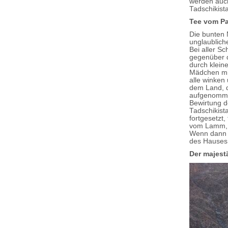
werden auch
Tadschikista
Tee vom P
Die bunten 
unglaublich
Bei aller S
gegenüber d
durch klein
Mädchen mit
alle winken
dem Land, d
aufgenommen
Bewirtung d
Tadschikist
fortgesetzt
vom Lamm, R
Wenn dann 
des Hauses 
Der majest