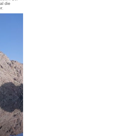
al die
r.