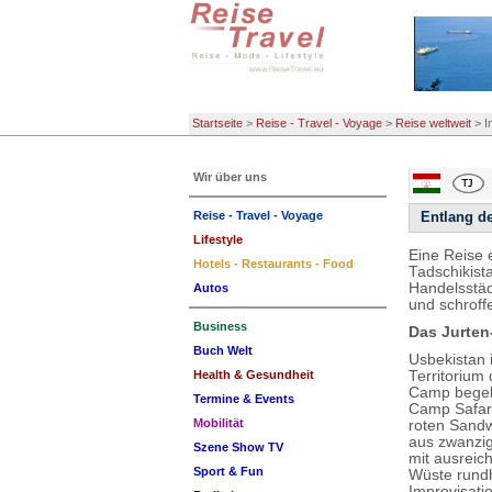
Startseite
>
Reise - Travel - Voyage
>
Reise weltweit
>
I
Wir über uns
Reise - Travel - Voyage
Entlang de
Lifestyle
Eine Reise 
Hotels - Restaurants - Food
Tadschikist
Handelsstäd
Autos
und schroff
Business
Das Jurten
Buch Welt
Usbekistan 
Territorium
Health & Gesundheit
Camp begebe
Termine & Events
Camp Safari
Mobilität
roten Sandw
aus zwanzig
Szene Show TV
mit ausreic
Sport & Fun
Wüste rundh
Improvisati