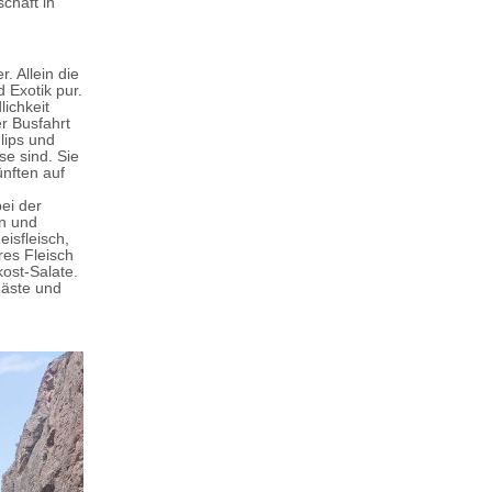
chaft in
 Allein die
 Exotik pur.
ichkeit
r Busfahrt
lips und
e sind. Sie
ünften auf
ei der
an und
isfleisch,
res Fleisch
ost-Salate.
äste und