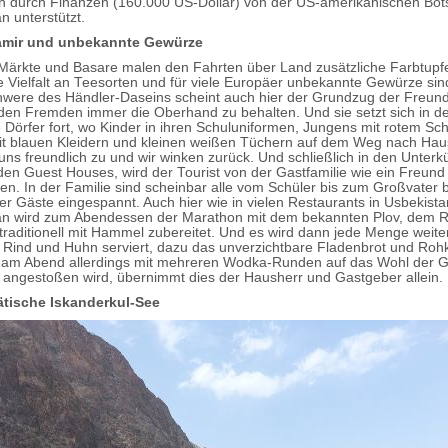
 durch Finanzen (160.000 US-Dollar) von der US-amerikanischen Bots
n unterstützt.
amir und unbekannte Gewürze
Märkte und Basare malen den Fahrten über Land zusätzliche Farbtupfer.
e Vielfalt an Teesorten und für viele Europäer unbekannte Gewürze sind
chwere des Händler-Daseins scheint auch hier der Grundzug der Freundl
en Fremden immer die Oberhand zu behalten. Und sie setzt sich in de
e Dörfer fort, wo Kinder in ihren Schuluniformen, Jungens mit rotem Sch
 blauen Kleidern und kleinen weißen Tüchern auf dem Weg nach Haus
 uns freundlich zu und wir winken zurück. Und schließlich in den Unterk
en Guest Houses, wird der Tourist von der Gastfamilie wie ein Freund
. In der Familie sind scheinbar alle vom Schüler bis zum Großvater b
er Gäste eingespannt. Auch hier wie in vielen Restaurants in Usbekist
an wird zum Abendessen der Marathon mit dem bekannten Plov, dem Re
, traditionell mit Hammel zubereitet. Und es wird dann jede Menge weite
ind und Huhn serviert, dazu das unverzichtbare Fladenbrot und Rohk
am Abend allerdings mit mehreren Wodka-Runden auf das Wohl der G
angestoßen wird, übernimmt dies der Hausherr und Gastgeber allein.
ätische Iskanderkul-See