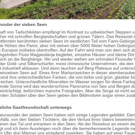
under der sieben Seen
aft von Tadschikistan empfängt im Kontrast zu usbekischen Steppen 
her mit schroffen Berglandschaften und grünen Tälern. Das Reiseziel s
ntfernten berühmten sieben Seen im westlichen Teil vom Fann-Gebirge.
die Höhen des Pamir, aber mit seinen über 5000 Meter hohen Gebirgsz
t Europas mühelos übertroffen. Auf der Fahrt wird man von dem sich d
ngelnden Fluss Magjandarija begleitet, einzelne Häuser und kleine Dör
ich an die Berghänge. Hin und wieder stehen am schmalen Flussufer 
der Gold- und Silberschürfer, meist chinesische Unternehmen, die den
t industriell abbauen. Und dann tauchen auf Berg-Plateaus auf untersc
einzelnen Seen auf. Eines ihrer Markenzeichen in dieser atemberaub
sind ihre unterschiedlichen Farben, die von türkis und grün, glasklar bi
reichen. Unterschiedliche Mineralien im Wasser sorgen für diese Farbs
tehende Sonne wird das wunderschöne Panorama von See und Bergen d
einträchtigt, befürchten manche Fotografen. Aber die Sorge ist nicht a
den Schatten über den Seen geben den Bildmotiven sogar einen zusä
rzliche Gastfreundschaft unterwegs
turwunder der sieben Seen haben sich einige Legenden gebildet. Darü
Adib, von den Sieben Töchtern, die den Verlust ihres Vaters beweinten. 
ränen das Tal und ertranken in den Seen. Als der Reisebus an einem d
gt und ich beim Aussteigen noch über die bemerkenswerte Legende n
m Ufer drei Männer uns einladend zuwinken. Sie haben auf einer Feuers