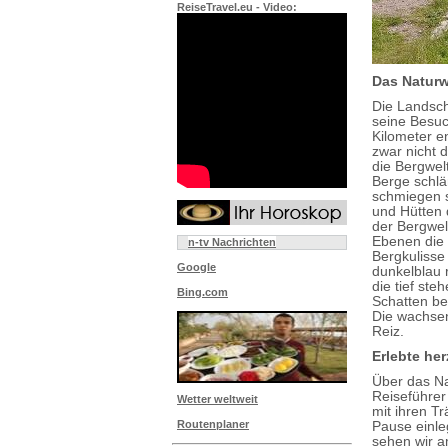
ReiseTravel.eu - Video:
Das Naturw
Die Landsch
seine Besuc
Kilometer e
zwar nicht 
die Bergwel
Berge schlä
schmiegen s
und Hütten 
der Bergwel
Ebenen die 
n-tv Nachrichten
Bergkulisse 
Google
dunkelblau 
die tief s
Bing.com
Schatten be
Die wachsen
Reiz.
Erlebte he
Über das Na
Reiseführer 
Wetter weltweit
mit ihren T
Routenplaner
Pause einle
sehen wir a