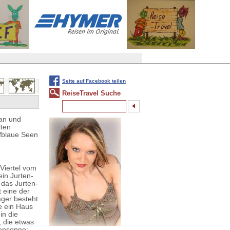
Seite auf Facebook teilen
ReiseTravel Suche
tan und
lten
efblaue Seen
Viertel vom
in Jurten-
 das Jurten-
t eine der
ger besteht
e ein Haus
in die
 die etwas
gensonne: