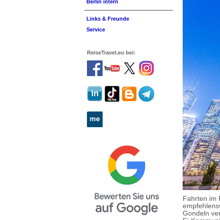
Berlin intern
Links & Freunde
Service
ReiseTravel.eu bei:
Fahrten im 
empfehlensw
Gondeln ver