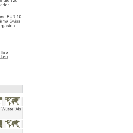
andten zu
jeder
rund EUR 10
firma Swiss
hrgästen.
 Ihre
l.eu
 Wüste. Als