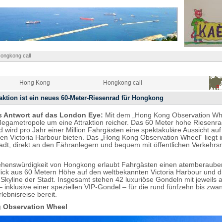
ongkong call
Hong Kong
Hongkong call
aktion ist ein neues 60-Meter-Riesenrad für Hongkong
 Antwort auf das London Eye:
Mit dem „Hong Kong Observation Whee
Megametropole um eine Attraktion reicher. Das 60 Meter hohe Riesenra
 wird pro Jahr einer Million Fahrgästen eine spektakuläre Aussicht au
en Victoria Harbour bieten. Das „Hong Kong Observation Wheel“ liegt i
adt, direkt an den Fähranlegern und bequem mit öffentlichen Verkehrsm
ehenswürdigkeit von Hongkong erlaubt Fahrgästen einen atemberaub
ck aus 60 Metern Höhe auf den weltbekannten Victoria Harbour und d
 Skyline der Stadt. Insgesamt stehen 42 luxuriöse Gondeln mit jeweils 
– inklusive einer speziellen VIP-Gondel – für die rund fünfzehn bis zwa
lebnisreise bereit.
 Observation Wheel