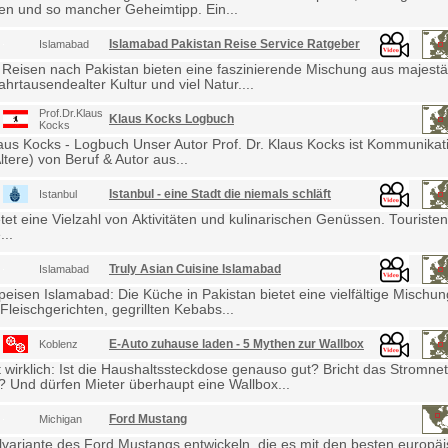
en und so mancher Geheimtipp. Ein...
Islamabad Pakistan Reise Service Ratgeber
Islamabad
 Reisen nach Pakistan bieten eine faszinierende Mischung aus majestä
ahrtausendealter Kultur und viel Natur....
Prof.Dr.Klaus
Klaus Kocks Logbuch
Kocks
laus Kocks - Logbuch Unser Autor Prof. Dr. Klaus Kocks ist Kommunikat
ltere) von Beruf & Autor aus...
Istanbul - eine Stadt die niemals schläft
Istanbul
etet eine Vielzahl von Aktivitäten und kulinarischen Genüssen. Touris
...
Truly Asian Cuisine Islamabad
Islamabad
eisen Islamabad: Die Küche in Pakistan bietet eine vielfältige Mischu
Fleischgerichten, gegrillten Kebabs...
E-Auto zuhause laden - 5 Mythen zur Wallbox
Koblenz
wirklich: Ist die Haushaltssteckdose genauso gut? Bricht das Stromne
Und dürfen Mieter überhaupt eine Wallbox...
Ford Mustang
Michigan
lvariante des Ford Mustangs entwickeln, die es mit den besten europä