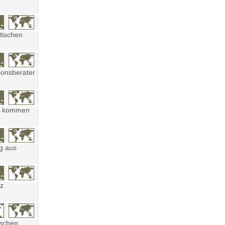
tischen
ionsberater
ten kommen
ng aus
tz
ischen