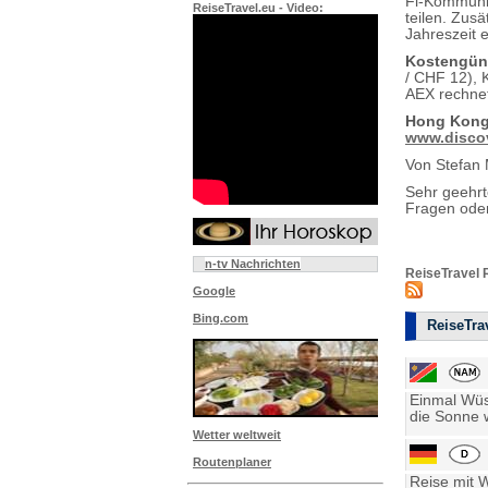
Fi-Kommunik
ReiseTravel.eu - Video:
teilen. Zus
Jahreszeit 
Kostengüns
/ CHF 12), 
AEX rechnet
Hong Kong
www.disco
Von Stefan
Sehr geehr
Fragen oder
n-tv Nachrichten
ReiseTravel 
Google
Bing.com
ReiseTrav
Einmal Wüst
die Sonne w
Wetter weltweit
Routenplaner
Reise mit 