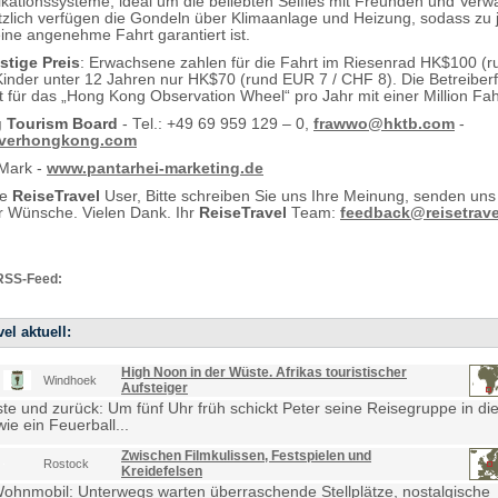
ationssysteme, ideal um die beliebten Selfies mit Freunden und Verw
ätzlich verfügen die Gondeln über Klimaanlage und Heizung, sodass zu 
eine angenehme Fahrt garantiert ist.
tige Preis
: Erwachsene zahlen für die Fahrt im Riesenrad HK$100 (
Kinder unter 12 Jahren nur HK$70 (rund EUR 7 / CHF 8). Die Betreiber
 für das „Hong Kong Observation Wheel“ pro Jahr mit einer Million Fa
 Tourism Board
- Tel.: +49 69 959 129 – 0,
frawwo@hktb.com
-
verhongkong.com
 Mark -
www.pantarhei-marketing.de
te
ReiseTravel
User, Bitte schreiben Sie uns Ihre Meinung, senden uns
 Wünsche. Vielen Dank. Ihr
ReiseTravel
Team:
feedback@reisetrave
RSS-Feed:
el aktuell:
High Noon in der Wüste. Afrikas touristischer
Windhoek
Aufsteiger
e und zurück: Um fünf Uhr früh schickt Peter seine Reisegruppe in die
ie ein Feuerball...
Zwischen Filmkulissen, Festspielen und
Rostock
Kreidefelsen
Wohnmobil: Unterwegs warten überraschende Stellplätze, nostalgische