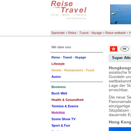
Startseite
>
Reise - Travel - Voyage
>
Reise weltweit
>
H
Wir über uns
Reise - Travel - Voyage
Super Attr
Lifestyle
Hongkongs
Hotels - Restaurants - Food
asiatische 
Gondeln und
Autos
weltbekannt
Lage der St
Business
erreichbar.
Buch Welt
Die neue S
Health & Gesundheit
Panoramabli
einzigartige
Termine & Events
Sitzplätzen 
Mobilität
dauernde Er
Szene Show TV
Hong Kong
Sport & Fun