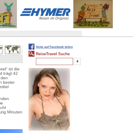
Seite auf Facebook teilen
ReiseTravel Suche
l“ ist die
d trägt 42
f den
n bester
ittel
enden
ie
acht
nzig Minuten