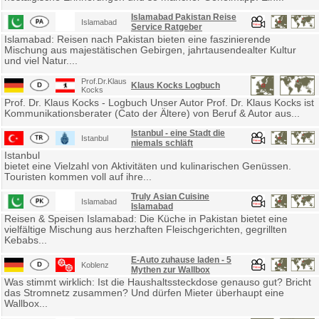
Islamabad Pakistan Reise
Islamabad
Service Ratgeber
Islamabad: Reisen nach Pakistan bieten eine faszinierende
Mischung aus majestätischen Gebirgen, jahrtausendealter Kultur
und viel Natur....
Prof.Dr.Klaus
Klaus Kocks Logbuch
Kocks
Prof. Dr. Klaus Kocks - Logbuch Unser Autor Prof. Dr. Klaus Kocks ist
Kommunikationsberater (Cato der Ältere) von Beruf & Autor aus...
Istanbul - eine Stadt die
Istanbul
niemals schläft
Istanbul
bietet eine Vielzahl von Aktivitäten und kulinarischen Genüssen.
Touristen kommen voll auf ihre...
Truly Asian Cuisine
Islamabad
Islamabad
Reisen & Speisen Islamabad: Die Küche in Pakistan bietet eine
vielfältige Mischung aus herzhaften Fleischgerichten, gegrillten
Kebabs...
E-Auto zuhause laden - 5
Koblenz
Mythen zur Wallbox
Was stimmt wirklich: Ist die Haushaltssteckdose genauso gut? Bricht
das Stromnetz zusammen? Und dürfen Mieter überhaupt eine
Wallbox...