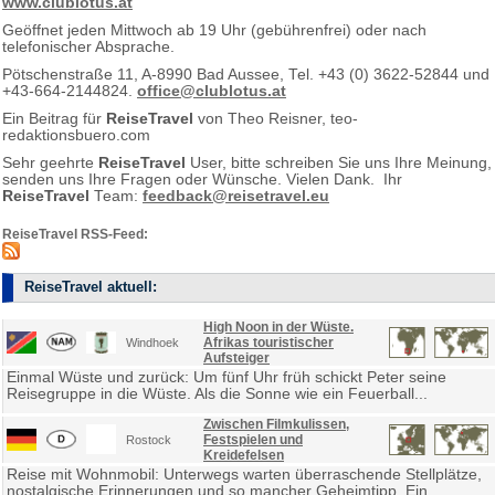
www.clublotus.at
Geöffnet jeden Mittwoch ab 19 Uhr (gebührenfrei) oder nach
telefonischer Absprache.
Pötschenstraße 11, A-8990 Bad Aussee, Tel. +43 (0) 3622-52844 und
+43-664-2144824.
office@clublotus.at
Ein Beitrag für
ReiseTravel
von Theo Reisner, teo-
redaktionsbuero.com
Sehr geehrte
ReiseTravel
User, bitte schreiben Sie uns Ihre Meinung,
senden uns Ihre Fragen oder Wünsche. Vielen Dank. Ihr
ReiseTravel
Team:
feedback@reisetravel.eu
ReiseTravel RSS-Feed:
ReiseTravel aktuell:
High Noon in der Wüste.
Afrikas touristischer
Windhoek
Aufsteiger
Einmal Wüste und zurück: Um fünf Uhr früh schickt Peter seine
Reisegruppe in die Wüste. Als die Sonne wie ein Feuerball...
Zwischen Filmkulissen,
Festspielen und
Rostock
Kreidefelsen
Reise mit Wohnmobil: Unterwegs warten überraschende Stellplätze,
nostalgische Erinnerungen und so mancher Geheimtipp. Ein...