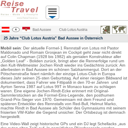
Bad Aussee
Club Lotus Austria
25 Jahre “Club Lotus Austria” Bad Aussee in Österreich
Mobil sein
: Der aktuelle Formel-1 Rennstall von Lotus mit Pastor
Maldonado und Romain Grosjean im Cockpit geht zwar nicht direkt
auf Colin Chapman (1928 bis 1982) als genialen Konstrukteur aller
„Golden Leaf“ - Boliden zurück, bringt aber die Rennerfolge rund um
den Kult-Weltmeister Jochen Rindt wieder ins Gedächtnis zurück: Am
allerbesten in Bad Aussee im schönen Salzkammergut. Dort an der
Pötschenstraße feiert nämlich der einzige Lotus-Club in Europa
dieses Jahr seinen 25-sten Geburtstag. Auf einer riesigen Bildwand ist
dokumentiert, dass Fahrer wie Fittipaldi in den 70-er Jahren und
Ayrton Senna 1987 auf Lotus 99T in Monaco kaum zu schlagen
waren. Eine eigene Jochen-Rindt-Ecke erinnert mit Original-
Sammlerstücken an die Formel-Eins-Legende, den posthumen
Grand-Prix-Sieger von 1970. Gemeinsam mit dem Freund und
späteren Entwickler des Rennstalls von Red-Bull, Helmut Marko,
machte Rindt in Bad Aussee als Schüler des Gymnasiums mit seinem
frisierten VW-Käfer die Gegend unsicher. Der Ortsbezug ist demnach
hergestellt.
Eine Video-Wall zeigt historische GPs und ein DJ legt Schellacks „aus