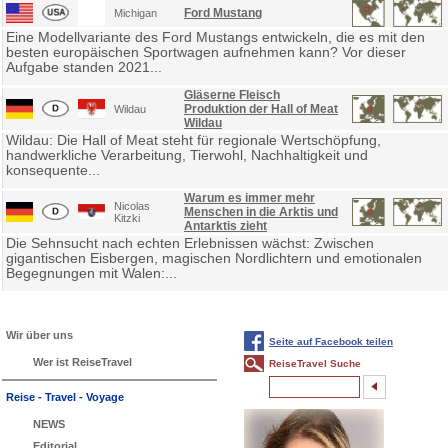
Ford Mustang
Michigan
Eine Modellvariante des Ford Mustangs entwickeln, die es mit den
besten europäischen Sportwagen aufnehmen kann? Vor dieser
Aufgabe standen 2021...
Gläserne Fleisch
Produktion der Hall of Meat
Wildau
Wildau
Wildau: Die Hall of Meat steht für regionale Wertschöpfung,
handwerkliche Verarbeitung, Tierwohl, Nachhaltigkeit und
konsequente...
Warum es immer mehr
Nicolas
Menschen in die Arktis und
Kitzki
Antarktis zieht
Die Sehnsucht nach echten Erlebnissen wächst: Zwischen
gigantischen Eisbergen, magischen Nordlichtern und emotionalen
Begegnungen mit Walen:...
Wir über uns
Seite auf Facebook teilen
Wer ist ReiseTravel
ReiseTravel Suche
Reise - Travel - Voyage
NEWS
Editorial