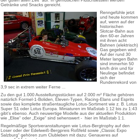
der guten alten Zeit“ auf. In gemütlichen Plüschsesseln werden
Getränke und Snacks gereicht.
Renngefühle jetzt
und heute kommen
auf, wenn auf der
historischen
Slotcar-Bahn aus
den 60-er Jahren
mit ihren acht
Bahnen (elektrisch)
Gas gegeben wird:
Auf der rund 30
Meter langen Bahn
sind immerhin 50
km/h drin und für
Neulinge befindet
sich der
Rundenrekord von
3,9 sec in extrem weiter Ferne ...
Zu den gut 1.000 Ausstellungsstücken auf 2.000 m² Fläche gehören
natürlich Formel-1-Boliden, Eleven-Typen, Racing-Elans und Esprits
sowie das komplette straßentaugliche Lotus-Sortiment wie z. B. Lotus
Super S1 oder Lotus Europa. Miniaturen im Maßstab 1:12 bis zu 1:43
gibt’s ebenso. Auch neuwertige Modelle aus der aktuellen Produktion
wie „Elise“ oder „Exige“ sind sehenswert - hier im Maßstab 1:1.
Regelmäßige Sportveranstaltungen wie Lotus-Bergtrophy auf den
Loser oder der Edelweiß-Bergpreis Roßfeld sowie „Classic Expo
Salzburg“ gehören zum Clubleben mit dazu: Genaueres auf