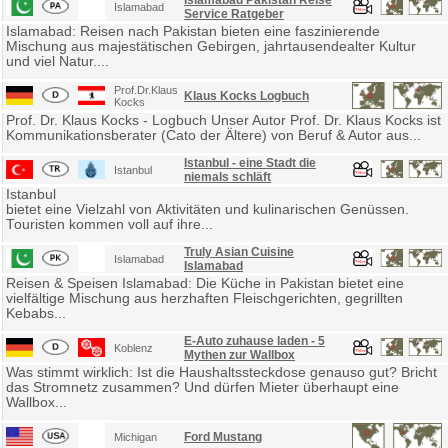
Islamabad
Service Ratgeber
Islamabad: Reisen nach Pakistan bieten eine faszinierende
Mischung aus majestätischen Gebirgen, jahrtausendealter Kultur
und viel Natur....
Prof.Dr.Klaus
Klaus Kocks Logbuch
Kocks
Prof. Dr. Klaus Kocks - Logbuch Unser Autor Prof. Dr. Klaus Kocks ist
Kommunikationsberater (Cato der Ältere) von Beruf & Autor aus...
Istanbul - eine Stadt die
Istanbul
niemals schläft
Istanbul
bietet eine Vielzahl von Aktivitäten und kulinarischen Genüssen.
Touristen kommen voll auf ihre...
Truly Asian Cuisine
Islamabad
Islamabad
Reisen & Speisen Islamabad: Die Küche in Pakistan bietet eine
vielfältige Mischung aus herzhaften Fleischgerichten, gegrillten
Kebabs...
E-Auto zuhause laden - 5
Koblenz
Mythen zur Wallbox
Was stimmt wirklich: Ist die Haushaltssteckdose genauso gut? Bricht
das Stromnetz zusammen? Und dürfen Mieter überhaupt eine
Wallbox...
Ford Mustang
Michigan