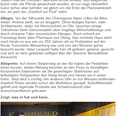
Station machen mussten, weil eine Achse streikte, das Wagenrad
brach oder die Pferde gewechselt wurden, ist nur vage überliefert.
Ganz sicher aber kehrten sie gleich um die Ecke der Pianowerkstatt
ein, wo jetzt der „Gasthof zur Post“ steht.
Allegro
. Vor der Silhouette der Chiemgauer Alpen rollen die Biker
weiter. Andrea weiß, wo es langgeht. Ohne lästiges Karten- oder
Schilderlesen, dafür mit Hörmuscheln im Ohr, lauschen einige
Teilnehmer beim Genussradeln über hügelige Wirtschaftswege und
durch einsame Täler mozartschen Klängen. Noch schnell ein
Fotostopp beim alten Pfarrhaus von Obing. Das morbide Haus sieht
noch heute so aus wie vor 250 Jahren als es Poststation auf der
Route Traunstein-Wasserburg war und von den Mozarts gerne
besucht wurde. Vater Leopold hatte hier oft gefeiert, getanzt, gezecht
und sich an dem geliebten süffigen Bier der Seeoner Benediktiner
berauscht.
Allegretto
. Auf einem Stolperweg an der Alz haben die Pedalritter
einen kurzen, steilen Abhang hinunter an den Fluss zu bewältigen.
Konzentriert balancieren sie die gewichtigen Stahlrösser auf
befestigten Holzplanken den Hang hinab und hieven sie in einen
Kahn. Jetzt wird´s zünftig. Am anderen Ufer im nur Minuten entfernten
Gasthof Roiter werden schon die Weißbiere gezapft, Kartoffelknödel
gefüllt und regionale Produkte wie Schweinswürstl oder
Auerochsenfleisch gebraten.
Zeigt, was er hat und kann.