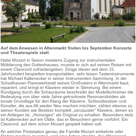
Auf dem Anwesen in Altenmarkt finden bis September Konzerte
und Theaterspiele statt
Hatte Mozart in Seeon meistens Zugang zur instrumentalen
Möblierung des Gotteshauses, musste er sich auf seinen Reisen mit
einem Clavicord zufriedengeben. Einige dieser seit dem 15.
Jahrhundert bespielten transportablen, sehr leisen Tasteninstrumente
hat Michael Kaltenecker in seiner Instrumenten-Sammlung. In der
Schadhauser-Pianowerkstatt seines Großvaters in Altenmarkt baut,
repariert, und bringt er Klaviere wieder in Stimmung. Bei einem
Rundgang durch die Schauräume beschreibt der Modellschreiner die
Bedeutung von über viele Jahre getrocknete Resonanzböden als
tonale Grundlage für den Klang der Klaviere. Schlossbesitzer und
Künstler, die aus Alt wieder Neu machen möchten, zählen ebenso zu
seinen Kunden wie Besitzer komplett „zerzauster“ Klaviere, denen es
ein Anliegen ist, „Honoriges“ als Original zu erhalten. Besonders stolz
ist Kaltenecker auf ein Oldie, das er Besuchern gerne vorführt: Ein
Clavicord, auf dem schon Mozart gespielt haben soll.
An welcher Poststation genau die Familie Mozart einkehrte oder