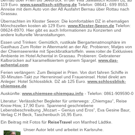
Bernau über Prien bis Seebruck. In der Villa Sawallisch kosten DZ ab
119 Euro.
www.sawallisch-stiftung.de
Telefon: 08641- 699 8553.
Anreise mit dem Auto von der A8 Ausfahrt Bernau über Rottau nach
Grassau.
Übernachten im Kloster Seeon: Die komfortablen DZ in ehemaligen
Mönchszellen kosten ab 129 Euro.
www.Kloster-Seeon.de
Telefon:
08624-8970. Hier gibt es auch Informationen zu Konzerten und
andere kulturelle Veranstaltungen.
Essen und Trinken: Gemütlich, rustikale Biergartenatmosphäre im
Gasthaus Zum Roiter in Altenmarkt an der Alz. Probieren; Matjes von
der Chiemseerenke mit Speckbratkartoffeln. www.roiter.de Exklusives
Ambiente im Hotel Achental in Grassau. Probieren: Gebratener
Kalbsrücken auf karamellisiertem grünem Spargel.
www.das-
achental.com
Ferien verlängern: Zum Beispiel in Prien. Von dort fahren Schiffe in
30-Minuten-Takt zur Herreninsel und Fraueninsel. Hotel direkt am
Anleger: Hotel Schlossblick. DZ ab 125 Euro.
www.schlossblick-
chiemsee.de
Auskünfte:
www.chiemsee-chiemgau.info
- Telefon: 0861-909590-0
Literatur: Verlässlicher Begleiter für unterwegs: „Chiemgau“, Reise
Know-How, 17,90 Euro. Spannend geschriebene
Lebensbeschreibung „Mozart – Genius und Eros“, Eva Gesine Baur,
Verlag C.H Beck, Taschenbuch 16,95 Euro.
Ein Beitrag mit Fotos für
ReiseTravel
von Manfred Lädtke.
Unser Autor lebt und arbeitet in Karlsruhe.