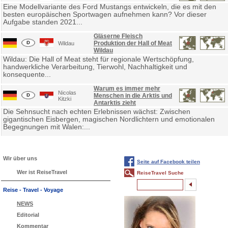
Eine Modellvariante des Ford Mustangs entwickeln, die es mit den
besten europäischen Sportwagen aufnehmen kann? Vor dieser
Aufgabe standen 2021...
Gläserne Fleisch
Produktion der Hall of Meat
Wildau
Wildau
Wildau: Die Hall of Meat steht für regionale Wertschöpfung,
handwerkliche Verarbeitung, Tierwohl, Nachhaltigkeit und
konsequente...
Warum es immer mehr
Nicolas
Menschen in die Arktis und
Kitzki
Antarktis zieht
Die Sehnsucht nach echten Erlebnissen wächst: Zwischen
gigantischen Eisbergen, magischen Nordlichtern und emotionalen
Begegnungen mit Walen:...
Wir über uns
Seite auf Facebook teilen
Wer ist ReiseTravel
ReiseTravel Suche
Reise - Travel - Voyage
NEWS
Editorial
Kommentar