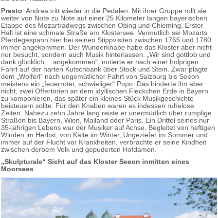
Presto
. Andrea tritt wieder in die Pedalen. Mit ihrer Gruppe rollt sie
weiter von Note zu Note auf einer 25 Kilometer langen bayerischen
Etappe des Mozartradwegs zwischen Obing und Chieming. Erster
Halt ist eine schmale Straße am Klostersee. Vermutlich sei Mozarts
Pferdegespann hier bei seinen Stippvisiten zwischen 1765 und 1780
immer angekommen. Der Wunderknabe habe das Kloster aber nicht
nur besucht, sondern auch Musik hinterlassen. „Wir sind gottlob und
dank glücklich… angekommen“, notierte er nach einer holprigen
Fahrt auf der harten Kutschbank über Stock und Stein. Zwar plagte
dem „Wolferl“ nach ungemütlicher Fahrt von Salzburg bis Seeon
meistens ein „feuerroter, schwieliger“ Popo. Das hinderte ihn aber
nicht, zwei Offertorien an dem idyllischen Fleckchen Erde in Bayern
zu komponieren, das später ein kleines Stück Musikgeschichte
beisteuern sollte. Für den Knaben waren es indessen ruhelose
Zeiten. Nahezu zehn Jahre lang reiste er unermüdlich über rumplige
Straßen bis Bayern, Wien, Mailand oder Paris. Ein Drittel seines nur
35-jährigen Lebens war der Musiker auf Achse. Begleitet von heftigen
Winden im Herbst, von Kälte im Winter, Ungeziefer im Sommer und
immer auf der Flucht vor Krankheiten, verbrachte er seine Kindheit
zwischen derbem Volk und gepuderten Hofdamen.
„Skulpturale“ Sicht auf das Kloster Seeon inmitten eines
Moorsees