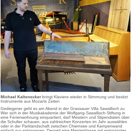
Michael Kaltenecker
bringt Klaviere wieder in Stimmung und besitzt
Instrumente aus Mozarts Zeiten
Gediegener geht es am Abend in der Grassauer Villa Sawallisch zu.
Wer sich in der Musikakademie der Wolfgang-Sawallisch-Stiftung in
eine Ferienwohnung einquartiert, darf Meistern und Stipendiaten über
die Schulter schauen, aus zahlreichen Konzerten im Jahr auswählen
oder in der Parklandschaft zwischen Chiemsee und Kampenwand
einfach nur entspannen. Derweil eine Meisterklasse mit entspannter