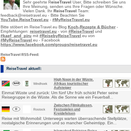
Sehr geehrte R
eiseTravel
User, Bitte schreiben Sie uns
Ihre Meinung, senden uns Ihre Fragen oder Wünsche.
Vielen Dank. Ihr
ReiseTravel
Team:
feedback@reisetravel.eu - Bitte Beachten Sie
YouTube.ReiseTravel.eu
-
#MyReiseTravel.eu
Bitte stöbert im ReiseTravel.eu Blog
Koch-Rezepte & Bücher
-
Empfehlungen:
reisetravel.eu
- von
#ReiseTravel
und
#kaef_and_piru
mit
#ReisebyReiseTravel
.eu von
#MyReiseTravel
.eu - Facebook
https://www.facebook.com/groups/reisetravel.eu
ReiseTravel RSS-Feed:
ReiseTravel aktuell:
High Noon in der Wüste.
Afrikas touristischer
Windhoek
Aufsteiger
Einmal Wüste und zurück: Um fünf Uhr früh schickt Peter seine
Reisegruppe in die Wüste. Als die Sonne wie ein Feuerball...
Zwischen Filmkulissen,
Festspielen und
Rostock
Kreidefelsen
Reise mit Wohnmobil: Unterwegs warten überraschende Stellplätze,
nostalgische Erinnerungen und so mancher Geheimtipp. Ein...
Islamabad Pakistan Reise