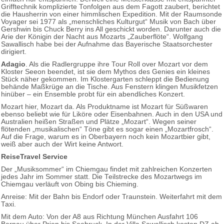
Grifftechnik komplizierte Tonfolgen aus dem Fagott zaubert, berichtet
die Hausherrin von einer himmlischen Expedition. Mit der Raumsonde
Voyager sei 1977 als „menschliches Kulturgut“ Musik von Bach über
Gershwin bis Chuck Berry ins All geschickt worden. Darunter auch die
Arie der Königin der Nacht aus Mozarts „Zauberflöte“. Wolfgang
Sawallisch habe bei der Aufnahme das Bayerische Staatsorchester
dirigiert.
Adagio
. Als die Radlergruppe ihre Tour Roll over Mozart vor dem
Kloster Seeon beendet, ist sie dem Mythos des Genies ein kleines
Stück näher gekommen. Im Klostergarten schleppt die Bedienung
behände Maßkrüge an die Tische. Aus Fenstern klingen Musikfetzen
hinüber – ein Ensemble probt für ein abendliches Konzert.
Mozart hier, Mozart da. Als Produktname ist Mozart für Süßwaren
ebenso beliebt wie für Liköre oder Eisenbahnen. Auch in den USA und
Australien heißen Straßen und Plätze „Mozart“. Wegen seiner
flötenden „musikalischen“ Töne gibt es sogar einen „Mozartfrosch“.
Auf die Frage, warum es in Oberbayern noch kein Mozartbier gibt,
weiß aber auch der Wirt keine Antwort.
ReiseTravel Service
Der „Musiksommer“ im Chiemgau findet mit zahlreichen Konzerten
jedes Jahr im Sommer statt. Die Teilstrecke des Mozartwegs im
Chiemgau verläuft von Obing bis Chieming.
Anreise: Mit der Bahn bis Endorf oder Traunstein. Weiterfahrt mit dem
Taxi.
Mit dem Auto: Von der A8 aus Richtung München Ausfahrt 106