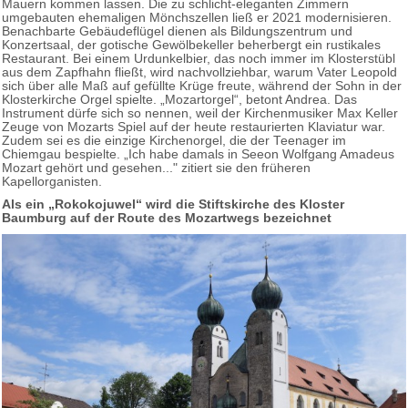
Mauern kommen lassen. Die zu schlicht-eleganten Zimmern
umgebauten ehemaligen Mönchszellen ließ er 2021 modernisieren.
Benachbarte Gebäudeflügel dienen als Bildungszentrum und
Konzertsaal, der gotische Gewölbekeller beherbergt ein rustikales
Restaurant. Bei einem Urdunkelbier, das noch immer im Klosterstübl
aus dem Zapfhahn fließt, wird nachvollziehbar, warum Vater Leopold
sich über alle Maß auf gefüllte Krüge freute, während der Sohn in der
Klosterkirche Orgel spielte. „Mozartorgel“, betont Andrea. Das
Instrument dürfe sich so nennen, weil der Kirchenmusiker Max Keller
Zeuge von Mozarts Spiel auf der heute restaurierten Klaviatur war.
Zudem sei es die einzige Kirchenorgel, die der Teenager im
Chiemgau bespielte. „Ich habe damals in Seeon Wolfgang Amadeus
Mozart gehört und gesehen..." zitiert sie den früheren
Kapellorganisten.
Als ein „Rokokojuwel“ wird die Stiftskirche des Kloster
Baumburg auf der Route des Mozartwegs bezeichnet