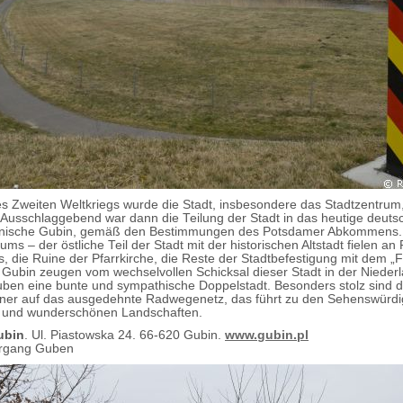
 Zweiten Weltkriegs wurde die Stadt, insbesondere das Stadtzentrum,
 Ausschlaggebend war dann die Teilung der Stadt in das heutige deut
lnische Gubin, gemäß den Bestimmungen des Potsdamer Abkommens. Z
iums – der östliche Teil der Stadt mit der historischen Altstadt fielen an
s, die Ruine der Pfarrkirche, die Reste der Stadtbefestigung mit dem „
 Gubin zeugen vom wechselvollen Schicksal dieser Stadt in der Niederl
uben eine bunte und sympathische Doppelstadt. Besonders stolz sind d
er auf das ausgedehnte Radwegenetz, das führt zu den Sehenswürdi
n und wunderschönen Landschaften.
ubin
. Ul. Piastowska 24. 66-620 Gubin.
www.gubin.pl
ergang Guben