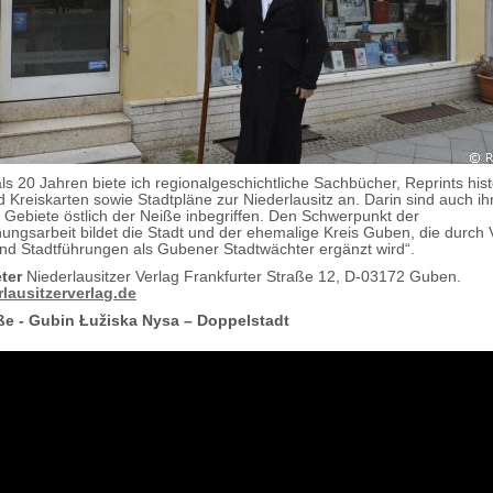
ls 20 Jahren biete ich regionalgeschichtliche Sachbücher, Reprints hist
d Kreiskarten sowie Stadtpläne zur Niederlausitz an. Darin sind auch ih
n Gebiete östlich der Neiße inbegriffen. Den Schwerpunkt der
chungsarbeit bildet die Stadt und der ehemalige Kreis Guben, die durch 
d Stadtführungen als Gubener Stadtwächter ergänzt wird“.
ter
Niederlausitzer Verlag Frankfurter Straße 12, D-03172 Guben.
lausitzerverlag.de
e - Gubin Łužiska Nysa – Doppelstadt