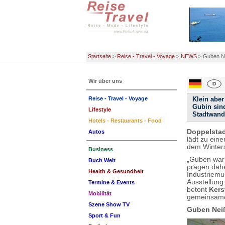
Startseite
>
Reise - Travel - Voyage
>
NEWS
>
Guben Ne
Wir über uns
Reise - Travel - Voyage
Klein aber
Gubin sind
Lifestyle
Stadtwand
Hotels - Restaurants - Food
Doppelstad
Autos
lädt zu ein
dem Winters
Business
„Guben war 
Buch Welt
prägen dahe
Health & Gesundheit
Industriemu
Ausstellung
Termine & Events
betont
Kers
Mobilität
gemeinsame
Szene Show TV
Guben Neiß
Sport & Fun