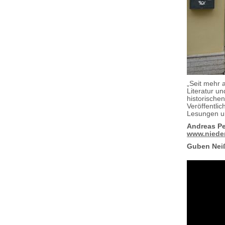
„Seit mehr a
Literatur un
historische
Veröffentli
Lesungen un
Andreas Pe
www.nieder
Guben Neiß