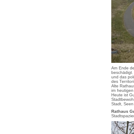
Am Ende des
beschädigt.
und das po
des Territor
Alte Rathau
im heutigen
Heute ist G
Stadtbewohn
Stadt, See
Rathaus G
Stadtspazi