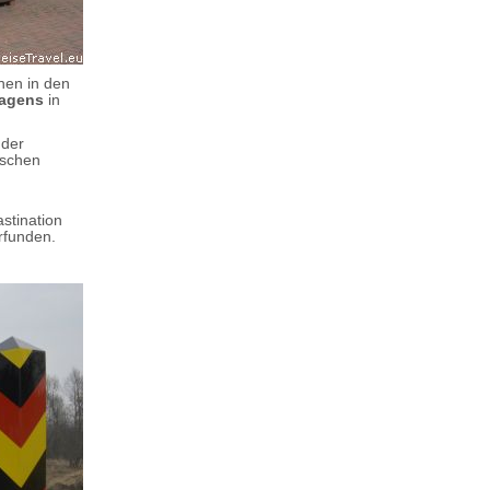
hen in den
Hagens
in
 der
ischen
stination
rfunden.