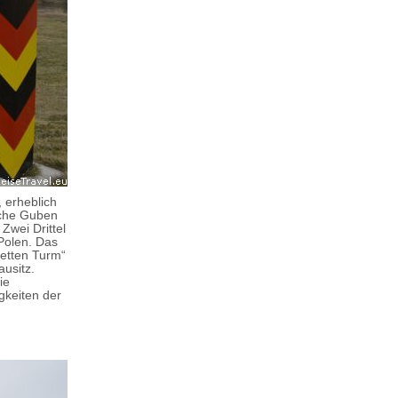
 erheblich
sche Guben
wei Drittel
 Polen. Das
Fetten Turm“
ausitz.
ie
gkeiten der