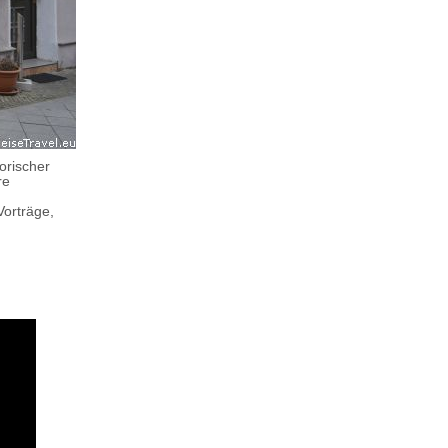
orischer
re
Vorträge,