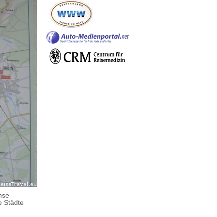
hse
e Städte