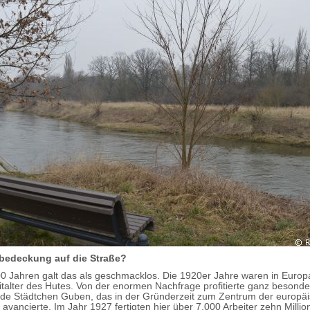
bedeckung auf die Straße?
0 Jahren galt das als geschmacklos. Die 1920er Jahre waren in Europ
talter des Hutes. Von der enormen Nachfrage profitierte ganz besonde
de Städtchen Guben, das in der Gründerzeit zum Zentrum der europä
 avancierte. Im Jahr 1927 fertigten hier über 7.000 Arbeiter zehn Milli