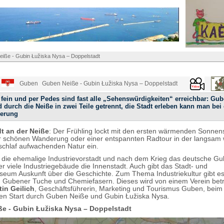
iße - Gubin Łužiska Nysa – Doppelstadt
Guben
Guben Neiße - Gubin Łužiska Nysa – Doppelstadt
 fein und per Pedes sind fast alle „Sehenswürdigkeiten“ erreichbar: Gu
 durch die Neiße in zwei Teile getrennt, die Stadt erleben kann man bei 
erung
t an der Neiße
: Der Frühling lockt mit den ersten wärmenden Sonnen
er schönen Wanderung oder einer entspannten Radtour in der langsam 
chlaf aufwachenden Natur ein.
die ehemalige Industrievorstadt und nach dem Krieg das deutsche Gu
r viele Industriegebäude die Innenstadt. Auch gibt das Stadt- und
seum Auskunft über die Geschichte. Zum Thema Industriekultur gibt es
: Gubener Tuche und Chemiefasern. Dieses wird von einem Verein betr
tin Geilich
, Geschäftsführerin, Marketing und Tourismus Guben, beim
n Start durch Guben Neiße und Gubin Łužiska Nysa.
e - Gubin Łužiska Nysa – Doppelstadt