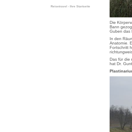
Reisetravel - Ihre Startseite
Die Körperw
Bann gezoge
Guben das P
In den Räum
Anatomie. E
Fortschritt
richtungwei
Das für die
hat Dr. Gun
Plastinari