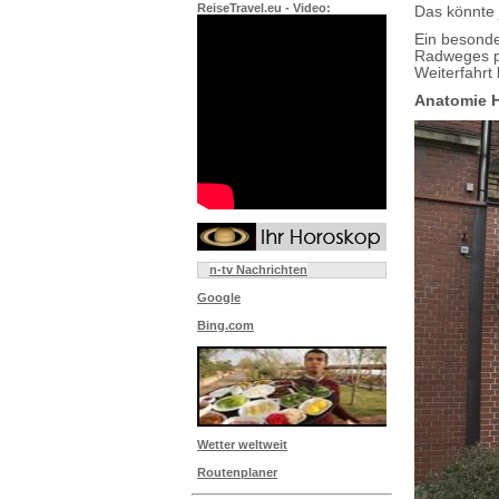
ReiseTravel.eu - Video:
Das könnte 
Ein besonde
Radweges pe
Weiterfahrt 
Anatomie 
n-tv Nachrichten
Google
Bing.com
Wetter weltweit
Routenplaner