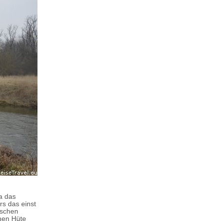
a das
rs das einst
ischen
onen Hüte