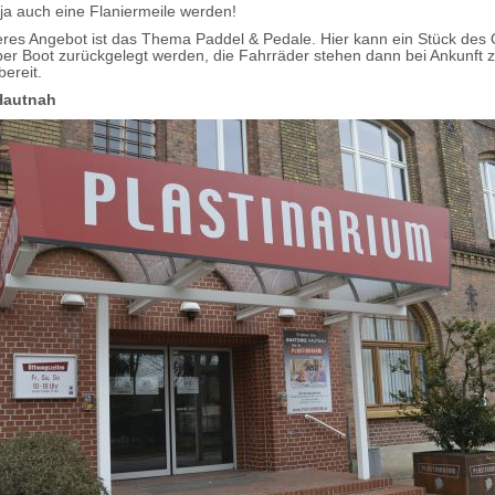
ja auch eine Flaniermeile werden!
res Angebot ist das Thema Paddel & Pedale. Hier kann ein Stück des
r Boot zurückgelegt werden, die Fahrräder stehen dann bei Ankunft z
bereit.
Hautnah