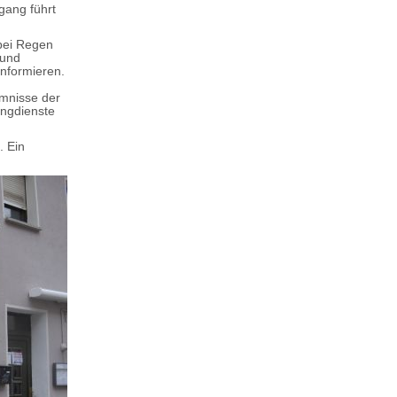
gang führt
 bei Regen
 und
nformieren.
imnisse der
ngdienste
. Ein