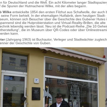
 für Deutschland und die Welt. Ein acht Kilometer langer Stadtspazier
f die Spuren der Hutmacherei Wilke, mit der alles begann.
b Wilke
entwickelte 1854 den ersten Filzhut aus Schafwolle, der auch
seine Form behielt. In der ehemaligen Hutfabrik, dem heutigen Stadt-
seum, können sich Besucher über die Geschichte des Gubener Hutes i
pannend sind die Hutprobierstation und Virtual-Reality-Brillen, die alte
chnik lebendig werden lässt. Neu ist die Podcast-Reihe „Die 10 Gehe
herstellung“, die im Museum über QR-Codes oder über Onlinestreami
werden kann.
ter
(Jahrgang 1963) ist Buchautor, Verleger und Stadtwächter zugleich
enner der Geschichte von Guben.