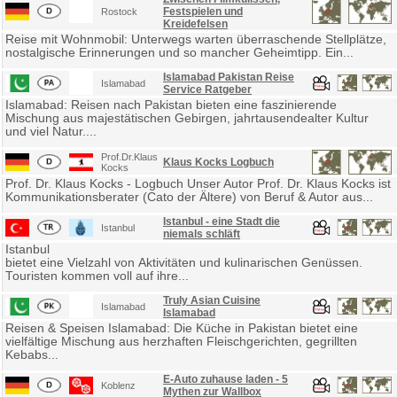
Festspielen und
Rostock
Kreidefelsen
Reise mit Wohnmobil: Unterwegs warten überraschende Stellplätze,
nostalgische Erinnerungen und so mancher Geheimtipp. Ein...
Islamabad Pakistan Reise
Islamabad
Service Ratgeber
Islamabad: Reisen nach Pakistan bieten eine faszinierende
Mischung aus majestätischen Gebirgen, jahrtausendealter Kultur
und viel Natur....
Prof.Dr.Klaus
Klaus Kocks Logbuch
Kocks
Prof. Dr. Klaus Kocks - Logbuch Unser Autor Prof. Dr. Klaus Kocks ist
Kommunikationsberater (Cato der Ältere) von Beruf & Autor aus...
Istanbul - eine Stadt die
Istanbul
niemals schläft
Istanbul
bietet eine Vielzahl von Aktivitäten und kulinarischen Genüssen.
Touristen kommen voll auf ihre...
Truly Asian Cuisine
Islamabad
Islamabad
Reisen & Speisen Islamabad: Die Küche in Pakistan bietet eine
vielfältige Mischung aus herzhaften Fleischgerichten, gegrillten
Kebabs...
E-Auto zuhause laden - 5
Koblenz
Mythen zur Wallbox