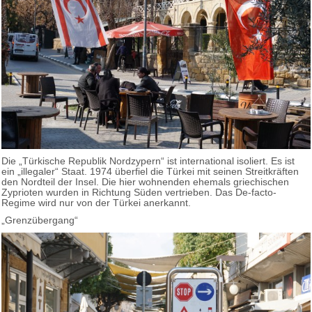
Die „Türkische Republik Nordzypern“ ist international isoliert. Es ist
ein „illegaler“ Staat. 1974 überfiel die Türkei mit seinen Streitkräften
den Nordteil der Insel. Die hier wohnenden ehemals griechischen
Zyprioten wurden in Richtung Süden vertrieben. Das De-facto-
Regime wird nur von der Türkei anerkannt.
„Grenzübergang“