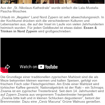
Aus der „St.-Nikolaus-Kathedrale“ wurde einfach die Lala-Mustafa-
Pascha-Moschee.
Urlaub im „illegalen“ Land Nord Zypern ist sehr abwechslungsreich. In
der Kochkunst drücken sich die verschiedenen Kulturen und
Lebensarten aus, die auf der Insel im Laufe von vielen Jahrhunderten
heimisch wurden. Für jeden Geldbeutel ist etwas dabei.
Essen &
Trinken in Nord Zypern
wird großgeschrieben:
Die Grundlage einer traditionellen zyprischen Mahlzeit sind die als
Meze bekannten kleinen warmen und kalten Speisen, gefolgt von
frischem Fisch oder Fleischgerichten. Am Ende einer Mahlzeit wird
türkischer Kaffee gereicht. Nationalgetränk ist der Raki – ein Schnaps.
Zivania ist ein zyprischer Tresterbrand. Seit dem 14. Jahrhundert wird
auf Zypern Zivania aus vergorenem Traubentrester hergestellt.
„Zivania bitte kalt und in kleinen Schlucken degustieren“, betont der
Brennmeister. Dazu eine „Ceviz Macuna“ Grüne Walnuss genießen.