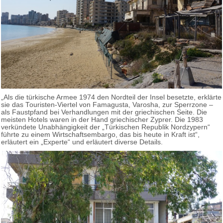
„Als die türkische Armee 1974 den Nordteil der Insel besetzte, erklärte
sie das Touristen-Viertel von Famagusta, Varosha, zur Sperrzone –
als Faustpfand bei Verhandlungen mit der griechischen Seite. Die
meisten Hotels waren in der Hand griechischer Zyprer. Die 1983
verkündete Unabhängigkeit der „Türkischen Republik Nordzypern“
führte zu einem Wirtschaftsembargo, das bis heute in Kraft ist“,
erläutert ein „Experte“ und erläutert diverse Details.