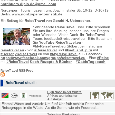
Mehmet Akif Avenue No: 29, Koskluciftlik. Northern Nicosia.
nordbuero.diplo.de@gmail.com
Nordzypern Tourismuszentrum, Joachimstaler Str. 10-12, D-10719
Berlin.
www.nordzypern-touristik.de
Ein Beitrag für
ReiseTravel
von G
erald H. Ueberscher
.
Sehr geehrte
ReiseTravel
User. Bitte schreiben
Sie uns Ihre Meinung, senden uns Ihre Fragen
oder Wünsche. Vielen Dank. Ihr ReiseTravel
Team: feedback@reisetravel.eu - Bitte Beachten
Sie
YouTube.ReiseTravel.eu
-
#MyReiseTravel.eu
Stöbert bei Instagram
reisetravel.eu
- von
#ReiseTravel
und
#kaef_and_piru
mit
#ReisebyReiseTravel
.eu von
#MyReiseTravel
.eu - Facebook
https://www.facebook.com/groups/reisetravel.eu
- Eine
#Reise
mit
#ReiseTravel
Koch-Rezepte & Bücher
–
#GabisTagebuch
ReiseTravel RSS-Feed:
ReiseTravel aktuell:
High Noon in der Wüste.
Afrikas touristischer
Windhoek
Aufsteiger
Einmal Wüste und zurück: Um fünf Uhr früh schickt Peter seine
Reisegruppe in die Wüste. Als die Sonne wie ein Feuerball...
Zwischen Filmkulissen,