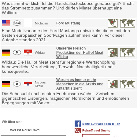
Was stimmt wirklich: Ist die Haushaltssteckdose genauso gut? Bricht
das Stromnetz zusammen? Und dürfen Mieter überhaupt eine
Wallbox...
Ford Mustang
Michigan
Eine Modellvariante des Ford Mustangs entwickeln, die es mit den
besten europäischen Sportwagen aufnehmen kann? Vor dieser
Aufgabe standen 2021...
Gläserne Fleisch
Produktion der Hall of Meat
Wildau
Wildau
Wildau: Die Hall of Meat steht für regionale Wertschöpfung,
handwerkliche Verarbeitung, Tierwohl, Nachhaltigkeit und
konsequente...
Warum es immer mehr
Nicolas
Menschen in die Arktis und
Kitzki
Antarktis zieht
Die Sehnsucht nach echten Erlebnissen wächst: Zwischen
gigantischen Eisbergen, magischen Nordlichtern und emotionalen
Begegnungen mit Walen:...
Wir über uns
Seite auf Facebook teilen
Wer ist ReiseTravel
ReiseTravel Suche