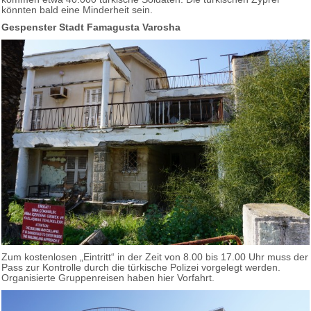
könnten bald eine Minderheit sein.
Gespenster Stadt Famagusta Varosha
Zum kostenlosen „Eintritt“ in der Zeit von 8.00 bis 17.00 Uhr muss der
Pass zur Kontrolle durch die türkische Polizei vorgelegt werden.
Organisierte Gruppenreisen haben hier Vorfahrt.