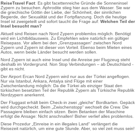
ReiseTravel Fact
: Es gibt facettenreiche Gründe die Sonneninsel
Zypern zu besuchen. Aphrodite stieg hier aus dem Wasser. Sie war
die griechische Göttin der Liebe, der Schönheit, der sinnlichen
Begierde, der Sexualität und der Fortpflanzung. Doch die heutige
Insel ist zweigeteilt und sofort taucht die Frage auf:
Welchen Teil der
Insel besucht man?
Aktuell sind Reisen nach Nord Zypern problemlos möglich. Benötigt
wird ein Lichtbildausweis. Zu Empfehlen wäre natürlich ein gültiger
Reisepass. Vor allem bei den „Grenzpassagen“ zwischen Nord
Zypern und Zypern ist dieser von Vorteil. Ebenso beim Mieten eines
Autos, wenn beide Länder besucht werden sollen.
Nord Zypern ist auch eine Insel und die Anreise per Flugzeug steht
deshalb im Vordergrund. Non Stop Verbindungen – ab Deutschland -
gibt es nicht.
Der Airport Ercan Nord Zypern wird nur aus der Türkei angeflogen.
Nur via Istanbul, Ankara, Antalya sind Flüge mit einer
Zwischenlandung möglich: Da die Türkei als einziger Staat den
türkischen besetzten Teil der Republik Zypern als Türkische Republik
Nordzypern anerkennt.
Der Fluggast erhält beim Check-in zwei „gleiche“ Bordkarten. Gepäck
wird durchgecheckt. Beim „Zwischenstopp“ wechselt die Crew. Die
Passagiere bleiben einfach sitzen. Beim Betanken der Maschine
erfolgt die Ansage: Nicht anschnallen! Bisher verlief alles problemlos.
Diese Prozedur „Einreise in ein illegales Land“ verlängert die
Reisezeit natürlich, um eine gute Stunde. Aber, so viel zeit muss sein!