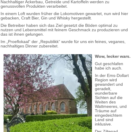
Nachhaltiger Ackerbau, Getreide und Kartoffeln werden zu
genussvollen Produkten verarbeitet.
In einem Loft wurden früher die Lokomotiven gewartet, nun wird hier
gebacken, Craft Bier, Gin und Whisky hergestellt.
Die Betreiber haben sich das Ziel gesetzt die Böden optimal zu
nutzen und Lebensmittel mit feinem Geschmack zu produzieren und
das ist ihnen gelungen.
Im „Proeflokaal“ der „Republikk“ wurde für uns ein feines, veganes,
nachhaltiges Dinner zubereitet.
Wow, lecker wars.
Gut geschlafen
habe ich auch.
In der Ems-Dollart
Region wird
gewandert und
geradelt,
wunderbare
Sichten auf die
Weiten des
Wattmeeres, und
Träume auf
eingedeichtem
Land sind
inklusive.
Der Ziltepad