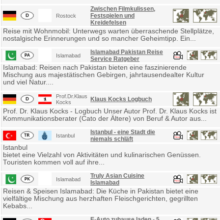
Zwischen Filmkulissen,
Festspielen und
Rostock
Kreidefelsen
Reise mit Wohnmobil: Unterwegs warten überraschende Stellplätze,
nostalgische Erinnerungen und so mancher Geheimtipp. Ein...
Islamabad Pakistan Reise
Islamabad
Service Ratgeber
Islamabad: Reisen nach Pakistan bieten eine faszinierende
Mischung aus majestätischen Gebirgen, jahrtausendealter Kultur
und viel Natur....
Prof.Dr.Klaus
Klaus Kocks Logbuch
Kocks
Prof. Dr. Klaus Kocks - Logbuch Unser Autor Prof. Dr. Klaus Kocks ist
Kommunikationsberater (Cato der Ältere) von Beruf & Autor aus...
Istanbul - eine Stadt die
Istanbul
niemals schläft
Istanbul
bietet eine Vielzahl von Aktivitäten und kulinarischen Genüssen.
Touristen kommen voll auf ihre...
Truly Asian Cuisine
Islamabad
Islamabad
Reisen & Speisen Islamabad: Die Küche in Pakistan bietet eine
vielfältige Mischung aus herzhaften Fleischgerichten, gegrillten
Kebabs...
E-Auto zuhause laden - 5