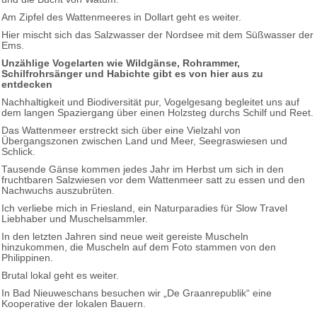
Am Zipfel des Wattenmeeres in Dollart geht es weiter.
Hier mischt sich das Salzwasser der Nordsee mit dem Süßwasser der
Ems.
Unzählige Vogelarten wie Wildgänse, Rohrammer,
Schilfrohrsänger und Habichte gibt es von hier aus zu
entdecken
Nachhaltigkeit und Biodiversität pur, Vogelgesang begleitet uns auf
dem langen Spaziergang über einen Holzsteg durchs Schilf und Reet.
Das Wattenmeer erstreckt sich über eine Vielzahl von
Übergangszonen zwischen Land und Meer, Seegraswiesen und
Schlick.
Tausende Gänse kommen jedes Jahr im Herbst um sich in den
fruchtbaren Salzwiesen vor dem Wattenmeer satt zu essen und den
Nachwuchs auszubrüten.
Ich verliebe mich in Friesland, ein Naturparadies für Slow Travel
Liebhaber und Muschelsammler.
In den letzten Jahren sind neue weit gereiste Muscheln
hinzukommen, die Muscheln auf dem Foto stammen von den
Philippinen.
Brutal lokal geht es weiter.
In Bad Nieuweschans besuchen wir „De Graanrepublik“ eine
Kooperative der lokalen Bauern.