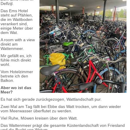
Delfzijl.
Das Ems Hotel
steht auf Pfählen,
die im Wattboden
verankert sind,
einige Meter über
dem Wat.
A room with a view
direkt am
Wattenmeer.
Mir gefällt es, ich
fühle mich direkt
wohl.
Vom Hotelzimmer
betrete ich den
Balkon.
Aber wo ist das
Meer?
Es hat sich gerade zurückgezogen, Wattlandschaft pur.
Zwei Mal am Tag fällt bei Ebbe das Watt trocken, um dann wieder
vom Meerwasser überflutet zu werden.
Viel Ruhe, Möwen kreisen über dem Watt.
Das Wattenmeer prägt die gesamte Küstenlandschaft von Friesland
und die Bucht von Watum.