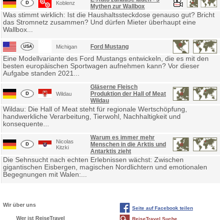
Koblenz
Mythen zur Wallbox
Was stimmt wirklich: Ist die Haushaltssteckdose genauso gut? Bricht
das Stromnetz zusammen? Und dürfen Mieter überhaupt eine
Wallbox...
Ford Mustang
Michigan
Eine Modellvariante des Ford Mustangs entwickeln, die es mit den
besten europäischen Sportwagen aufnehmen kann? Vor dieser
Aufgabe standen 2021...
Gläserne Fleisch
Produktion der Hall of Meat
Wildau
Wildau
Wildau: Die Hall of Meat steht für regionale Wertschöpfung,
handwerkliche Verarbeitung, Tierwohl, Nachhaltigkeit und
konsequente...
Warum es immer mehr
Nicolas
Menschen in die Arktis und
Kitzki
Antarktis zieht
Die Sehnsucht nach echten Erlebnissen wächst: Zwischen
gigantischen Eisbergen, magischen Nordlichtern und emotionalen
Begegnungen mit Walen:...
Wir über uns
Seite auf Facebook teilen
Wer ist ReiseTravel
ReiseTravel Suche