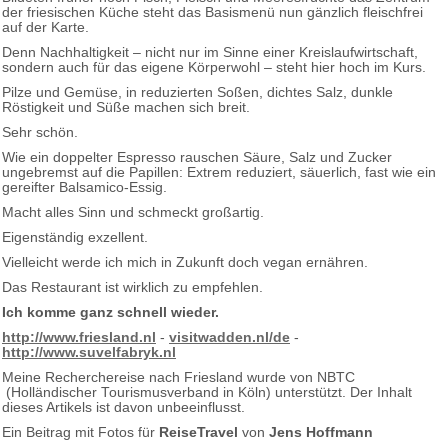
der friesischen Küche steht das Basismenü nun gänzlich fleischfrei
auf der Karte.
Denn Nachhaltigkeit – nicht nur im Sinne einer Kreislaufwirtschaft,
sondern auch für das eigene Körperwohl – steht hier hoch im Kurs.
Pilze und Gemüse, in reduzierten Soßen, dichtes Salz, dunkle
Röstigkeit und Süße machen sich breit.
Sehr schön.
Wie ein doppelter Espresso rauschen Säure, Salz und Zucker
ungebremst auf die Papillen: Extrem reduziert, säuerlich, fast wie ein
gereifter Balsamico-Essig.
Macht alles Sinn und schmeckt großartig.
Eigenständig exzellent.
Vielleicht werde ich mich in Zukunft doch vegan ernähren.
Das Restaurant ist wirklich zu empfehlen.
Ich komme ganz schnell wieder.
http://www.friesland.nl
-
visitwadden.nl/de
-
http://www.suvelfabryk.nl
Meine Recherchereise nach Friesland wurde von NBTC
(Holländischer Tourismusverband in Köln) unterstützt. Der Inhalt
dieses Artikels ist davon unbeeinflusst.
Ein Beitrag mit Fotos für
ReiseTravel
von
Jens Hoffmann