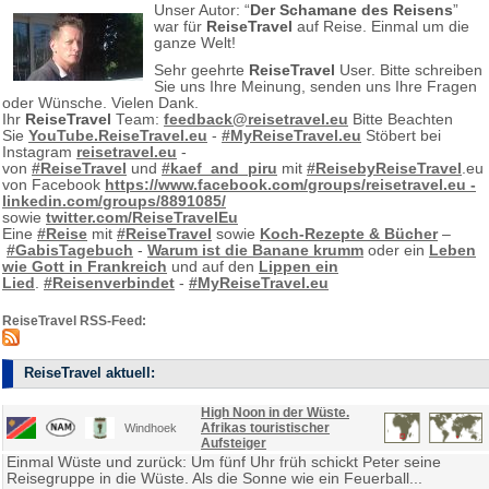
Unser Autor: “
Der Schamane des Reisens
”
war für
ReiseTravel
auf Reise. Einmal um die
ganze Welt!
Sehr geehrte
ReiseTravel
User. Bitte schreiben
Sie uns Ihre Meinung, senden uns Ihre Fragen
oder Wünsche. Vielen Dank.
Ihr
ReiseTravel
Team:
feedback@reisetravel.eu
Bitte Beachten
Sie
YouTube.ReiseTravel.eu
-
#MyReiseTravel.eu
Stöbert bei
Instagram
reisetravel.eu
-
von
#ReiseTravel
und
#kaef_and_piru
mit
#ReisebyReiseTravel
.eu
von Facebook
https://www.facebook.com/groups/reisetravel.eu -
linkedin.com/groups/8891085/
sowie
twitter.com/ReiseTravelEu
Eine
#Reise
mit
#ReiseTravel
sowie
Koch-Rezepte & Bücher
–
#GabisTagebuch
-
Warum ist die Banane krumm
oder ein
Leben
wie Gott in Frankreich
und auf den
Lippen ein
Lied
.
#Reisenverbindet
-
#MyReiseTravel.eu
ReiseTravel RSS-Feed:
ReiseTravel aktuell:
High Noon in der Wüste.
Afrikas touristischer
Windhoek
Aufsteiger
Einmal Wüste und zurück: Um fünf Uhr früh schickt Peter seine
Reisegruppe in die Wüste. Als die Sonne wie ein Feuerball...