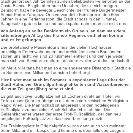
Stadt gehört seit Jahrzehnten zu den beliebtesten Ferienorten an der
Costa Blanca. Es gibt aber auch Urlauber, die sie nicht mögen.
Benidorm hat eine bewegte Geschichte, der frühere Bürgermeister
Senior Pedro Zaragoza Orts verwandelte Benidorm in den 60er
Jahren in eine Ferienbastion, die Stadt schoss in den Himmel,
Baugesetze gab es keine und auch später nahm man sie nicht ernst.
Von Anfang an sollte Benidorm ein Ort sein, an dem man dem
sittenstrengen Alltag des Franco-Regimes entfliehen konnte
und es ist gelungen.
Der proletarische Massentourismus, die vielen Hochhäuser,
unzähligen Ferienwohnungen und architektonischen Bausünden
stören uns nicht, wir sind 20 Kilometer entfernt und denn je weiter
man sich von Benidorm entfernt, desto reizvoller wird die Landschaft.
Im Melia Villaitana hält man so eine angenehme Distanz zur Stadt die
im Sommer eine Millionen Touristen beherbergt.
Hier findet man auch im Sommer in exponierter Lage über der
Stadt Ruhe, viel Grün, Sportmöglichkeiten und Wasserbereiche,
die zum Teil ganzjährig beheizt sind.
Es gibt auch zwei Golfplätze mit 18 Löchern direkt am Hotel, wir
Teilen unser Quartier übrigens mit dem österreichischen Erstligisten
Rapid Wien. Die Mannschaft ist angereist um den hoteleigenen
Fußballplatz zu bespielen. Auch Schalke 04 ist oft hier. Die
Gelsenkirchener waren der erste Profi-Fußballklub, der den neu
angelegten Fußballplatz zur Saisonvorbereitung nutzte.
Der Trainingsplatz in Originalgröße wurde dann auch von meinem
Sohn Mika und mir bespielt und konnte uns ebenfalls überzeugen.