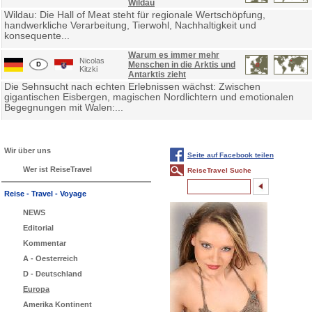
Wildau
Wildau: Die Hall of Meat steht für regionale Wertschöpfung,
handwerkliche Verarbeitung, Tierwohl, Nachhaltigkeit und
konsequente...
Warum es immer mehr
Nicolas
Menschen in die Arktis und
Kitzki
Antarktis zieht
Die Sehnsucht nach echten Erlebnissen wächst: Zwischen
gigantischen Eisbergen, magischen Nordlichtern und emotionalen
Begegnungen mit Walen:...
Wir über uns
Seite auf Facebook teilen
Wer ist ReiseTravel
ReiseTravel Suche
Reise - Travel - Voyage
NEWS
Editorial
Kommentar
A - Oesterreich
D - Deutschland
Europa
Amerika Kontinent