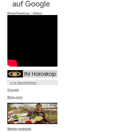
ReiseTravel.eu - Video:
n-tv Nachrichten
Google
Bing.com
Wetter weltweit