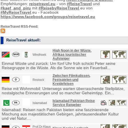
Empfehlungen:
reisetravel.eu
- von
#ReiseTravel
und
#kaef_and_piru
mit
#ReisebyReiseTravel
.eu von
#MyReiseTravel
.eu - Facebook
https://www.facebook.com/groups/reisetravel.eu
ReiseTravel RSS-Feed:
ReiseTravel aktuell:
High Noon in der Wüste.
Afrikas touristischer
Windhoek
Aufsteiger
Einmal Wüste und zurück: Um fünf Uhr früh schickt Peter seine
Reisegruppe in die Wüste. Als die Sonne wie ein Feuerball...
Zwischen Filmkulissen,
Festspielen und
Rostock
Kreidefelsen
Reise mit Wohnmobil: Unterwegs warten überraschende Stellplätze,
nostalgische Erinnerungen und so mancher Geheimtipp. Ein...
Islamabad Pakistan Reise
Islamabad
Service Ratgeber
Islamabad: Reisen nach Pakistan bieten eine faszinierende
Mischung aus majestätischen Gebirgen, jahrtausendealter Kultur
und viel Natur....
Prof.Dr.Klaus