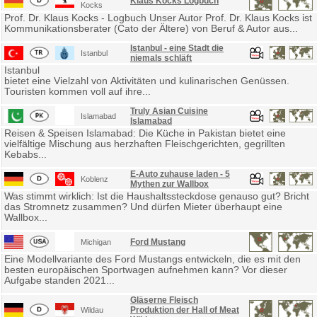
Klaus Kocks Logbuch
Kocks
Prof. Dr. Klaus Kocks - Logbuch Unser Autor Prof. Dr. Klaus Kocks ist
Kommunikationsberater (Cato der Ältere) von Beruf & Autor aus...
Istanbul - eine Stadt die
Istanbul
niemals schläft
Istanbul
bietet eine Vielzahl von Aktivitäten und kulinarischen Genüssen.
Touristen kommen voll auf ihre...
Truly Asian Cuisine
Islamabad
Islamabad
Reisen & Speisen Islamabad: Die Küche in Pakistan bietet eine
vielfältige Mischung aus herzhaften Fleischgerichten, gegrillten
Kebabs...
E-Auto zuhause laden - 5
Koblenz
Mythen zur Wallbox
Was stimmt wirklich: Ist die Haushaltssteckdose genauso gut? Bricht
das Stromnetz zusammen? Und dürfen Mieter überhaupt eine
Wallbox...
Ford Mustang
Michigan
Eine Modellvariante des Ford Mustangs entwickeln, die es mit den
besten europäischen Sportwagen aufnehmen kann? Vor dieser
Aufgabe standen 2021...
Gläserne Fleisch
Produktion der Hall of Meat
Wildau