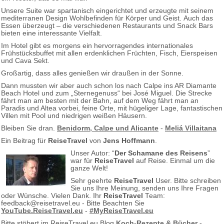
Unsere Suite war spartanisch eingerichtet und erzeugte mit seinem
mediterranen Design Wohlbefinden für Körper und Geist. Auch das
Essen überzeugt – die verschiedenen Restaurants und Snack Bars
bieten eine interessante Vielfalt.
Im Hotel gibt es morgens ein hervorragendes internationales
Frühstücksbuffet mit allen erdenklichen Früchten, Fisch, Eierspeisen
und Cava Sekt.
Großartig, dass alles genießen wir draußen in der Sonne.
Dann mussten wir aber auch schon los nach Calpe ins AR Diamante
Beach Hotel und zum „Sternegenuss“ bei José Miguel. Die Strecke
fährt man am besten mit der Bahn, auf dem Weg fährt man an
Paradis und Altea vorbei, feine Orte, mit hügeliger Lage, fantastischen
Villen mit Pool und niedrigen weißen Häusern.
Bleiben Sie dran.
Benidorm, Calpe und Alicante
-
Meliá Villaitana
Ein Beitrag für
ReiseTravel
von
Jens Hoffmann
.
Unser Autor: “
Der Schamane des Reisens
”
war für
ReiseTravel
auf Reise. Einmal um die
ganze Welt!
Sehr geehrte
ReiseTravel
User. Bitte schreiben
Sie uns Ihre Meinung, senden uns Ihre Fragen
oder Wünsche. Vielen Dank. Ihr
ReiseTravel
Team:
feedback@reisetravel.eu - Bitte Beachten Sie
YouTube.ReiseTravel.eu
-
#MyReiseTravel.eu
Bitte stöbert im ReiseTravel.eu Blog
Koch-Rezepte & Bücher
-