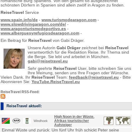
romanische Burg Spaniens. Von den gesamt 68 ausgezeichnet
schönsten Dörfern in Spanien sind allein zwölf in Aragon zu finden.
ReiseTravel
Service
www.spain.info/de
-
www.turismodearagon.com
-
www.slowdrivingaragon.com/de/
-
www.aragonturismodeportivo.es
-
www.alberguesyrefugiosdearagon.com
-
Ein Beitrag für
ReiseTravel
von Gabi Dräger.
Unsere Autorin
Gabi Dräger
zeichnet bei
ReiseTravel
verantwortlich für die Redaktion Reise. Ihr Thema sind
die Berge. Sie lebt und arbeitet in München.
gabi@reisetravel.eu
Sehr geehrte
ReiseTravel
User, bitte schreiben Sie uns
Ihre Meinung, senden uns Ihre Fragen oder Wünsche.
Vielen Dank. Ihr
ReiseTravel
Team:
feedback@reisetravel.eu
- Bitte
Abonnieren Sie:
YouTube.ReiseTravel.eu
ReiseTravel RSS-Feed:
ReiseTravel aktuell:
High Noon in der Wüste.
Afrikas touristischer
Windhoek
Aufsteiger
Einmal Wüste und zurück: Um fünf Uhr früh schickt Peter seine