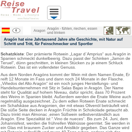
Aragón - fühlen, riechen, essen
Aragon
und trinken
Aragón hat eine Jahrtausend Jahre alte Geschichte, mit Natur auf
Schritt und Tritt, für Feinschmecker und Sportler
Schatzkiste
: Der prämierte Rotwein „Lagar d´Amprius“ aus Aragón in
Spanien schmeckt dunkelbeerig. Dazu passt der Schinken „Jamon de
Teruel“, dünn geschnitten, in kleinen Stücken zu je einem Schluck
Rotwein. Das ist ein vollendeter Genuss.
Aus dem Norden Aragóns kommt der Wein mit dem Namen Enate, Er
reift 12 Monate im Fass und dann noch 24 Monate in der Flasche.
„Viñedos del Alto Aragón“ ist ein noch junges Herstellungs- und
Handelsunternehmen mit Sitz in Salas Bajas in Aragón. Der Name
steht für Qualität auf hohem Niveau, dafür spricht, dass 70 Prozent
des Weins in Spanien bleibt. Außerdem werden die Enate Weine auch
regelmäßig ausgezeichnet. Zu dem edlen Rotwein Enate schmeckt
ein Schafskäse aus Aragonien, der mit etwas Olivenöl beträufelt wird.
Die süße Seite decken in Aragón Früchte in Schokolade getaucht ab.
Dazu trinkt man Almonac ,einen Süßwein selbstverständlich aus
Aragón. Eine Spezialität ist “.Vino de nueces“. Bis zum 24. Juni, dem
Johannisfest, werden die frühreifen Walnüsse geerntet. Sie werden in
ein Glas mit braunem Zucker und Anislikör gegeben. Das Ganze wird