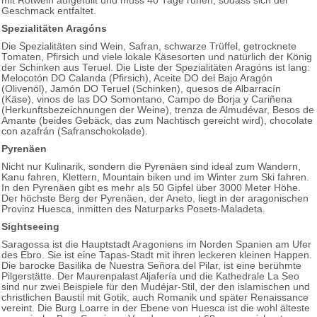
mit Rotwein aufgefüllt und muss 40 Tage ruhen, sodass sich der
Geschmack entfaltet.
Spezialitäten Aragóns
Die Spezialitäten sind Wein, Safran, schwarze Trüffel, getrocknete
Tomaten, Pfirsich und viele lokale Käsesorten und natürlich der König
der Schinken aus Teruel. Die Liste der Spezialitäten Aragóns ist lang:
Melocotón DO Calanda (Pfirsich), Aceite DO del Bajo Aragón
(Olivenöl), Jamón DO Teruel (Schinken), quesos de Albarracín
(Käse), vinos de las DO Somontano, Campo de Borja y Cariñena
(Herkunftsbezeichnungen der Weine), trenza de Almudévar, Besos de
Amante (beides Gebäck, das zum Nachtisch gereicht wird), chocolate
con azafrán (Safranschokolade).
Pyrenäen
Nicht nur Kulinarik, sondern die Pyrenäen sind ideal zum Wandern,
Kanu fahren, Klettern, Mountain biken und im Winter zum Ski fahren.
In den Pyrenäen gibt es mehr als 50 Gipfel über 3000 Meter Höhe.
Der höchste Berg der Pyrenäen, der Aneto, liegt in der aragonischen
Provinz Huesca, inmitten des Naturparks Posets-Maladeta.
Sightseeing
Saragossa ist die Hauptstadt Aragoniens im Norden Spanien am Ufer
des Ebro. Sie ist eine Tapas-Stadt mit ihren leckeren kleinen Happen.
Die barocke Basilika de Nuestra Señora del Pilar, ist eine berühmte
Pilgerstätte. Der Maurenpalast Aljafería und die Kathedrale La Seo
sind nur zwei Beispiele für den Mudéjar-Stil, der den islamischen und
christlichen Baustil mit Gotik, auch Romanik und später Renaissance
vereint. Die Burg Loarre in der Ebene von Huesca ist die wohl älteste