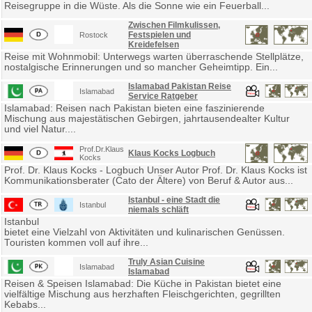
Reisegruppe in die Wüste. Als die Sonne wie ein Feuerball...
Zwischen Filmkulissen,
Festspielen und
Rostock
Kreidefelsen
Reise mit Wohnmobil: Unterwegs warten überraschende Stellplätze,
nostalgische Erinnerungen und so mancher Geheimtipp. Ein...
Islamabad Pakistan Reise
Islamabad
Service Ratgeber
Islamabad: Reisen nach Pakistan bieten eine faszinierende
Mischung aus majestätischen Gebirgen, jahrtausendealter Kultur
und viel Natur....
Prof.Dr.Klaus
Klaus Kocks Logbuch
Kocks
Prof. Dr. Klaus Kocks - Logbuch Unser Autor Prof. Dr. Klaus Kocks ist
Kommunikationsberater (Cato der Ältere) von Beruf & Autor aus...
Istanbul - eine Stadt die
Istanbul
niemals schläft
Istanbul
bietet eine Vielzahl von Aktivitäten und kulinarischen Genüssen.
Touristen kommen voll auf ihre...
Truly Asian Cuisine
Islamabad
Islamabad
Reisen & Speisen Islamabad: Die Küche in Pakistan bietet eine
vielfältige Mischung aus herzhaften Fleischgerichten, gegrillten
Kebabs...