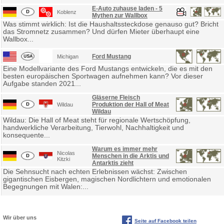
E-Auto zuhause laden - 5
Koblenz
Mythen zur Wallbox
Was stimmt wirklich: Ist die Haushaltssteckdose genauso gut? Bricht
das Stromnetz zusammen? Und dürfen Mieter überhaupt eine
Wallbox...
Ford Mustang
Michigan
Eine Modellvariante des Ford Mustangs entwickeln, die es mit den
besten europäischen Sportwagen aufnehmen kann? Vor dieser
Aufgabe standen 2021...
Gläserne Fleisch
Produktion der Hall of Meat
Wildau
Wildau
Wildau: Die Hall of Meat steht für regionale Wertschöpfung,
handwerkliche Verarbeitung, Tierwohl, Nachhaltigkeit und
konsequente...
Warum es immer mehr
Nicolas
Menschen in die Arktis und
Kitzki
Antarktis zieht
Die Sehnsucht nach echten Erlebnissen wächst: Zwischen
gigantischen Eisbergen, magischen Nordlichtern und emotionalen
Begegnungen mit Walen:...
Wir über uns
Seite auf Facebook teilen