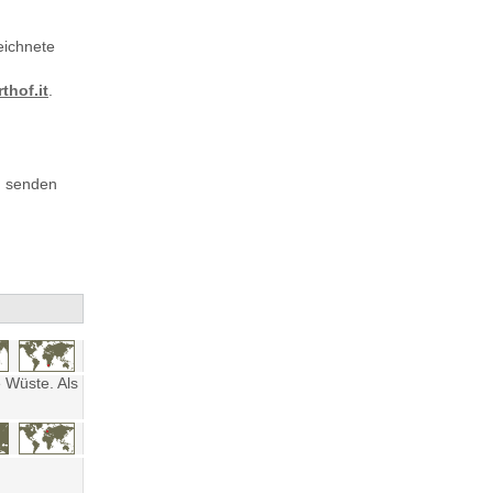
eichnete
thof.it
.
, senden
 Wüste. Als