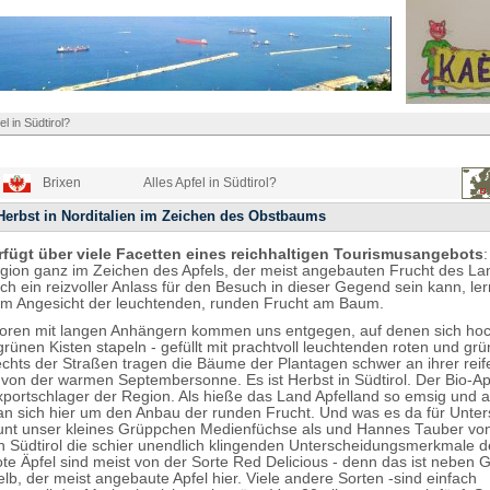
el in Südtirol?
Brixen
Alles Apfel in Südtirol?
Herbst in Norditalien im Zeichen des Obstbaums
erfügt über viele Facetten eines reichhaltigen Tourismusangebots
egion ganz im Zeichen des Apfels, der meist angebauten Frucht des L
uch ein reizvoller Anlass für den Besuch in dieser Gegend sein kann, le
im Angesicht der leuchtenden, runden Frucht am Baum.
toren mit langen Anhängern kommen uns entgegen, auf denen sich hoc
rünen Kisten stapeln - gefüllt mit prachtvoll leuchtenden roten und grü
echts der Straßen tragen die Bäume der Plantagen schwer an ihrer reif
t von der warmen Septembersonne. Es ist Herbst in Südtirol. Der Bio-Apf
xportschlager der Region. Als hieße das Land Apfelland so emsig und a
 sich hier um den Anbau der runden Frucht. Und was es da für Unter
aunt unser kleines Grüppchen Medienfüchse als und Hannes Tauber von
n Südtirol die schier unendlich klingenden Unterscheidungsmerkmale d
Rote Äpfel sind meist von der Sorte Red Delicious - denn das ist neben 
elb, der meist angebaute Apfel hier. Viele andere Sorten -sind einfach