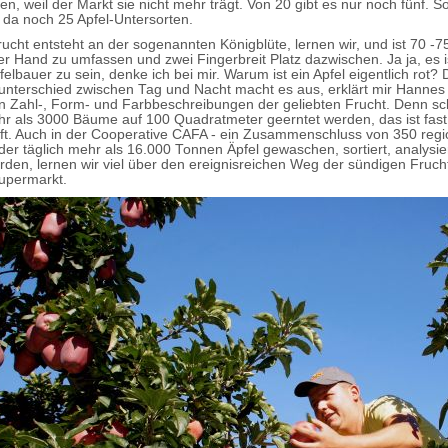
, weil der Markt sie nicht mehr trägt. Von 20 gibt es nur noch fünf. So
t da noch 25 Apfel-Untersorten.
rucht entsteht an der sogenannten Königblüte, lernen wir, und ist 70 -
er Hand zu umfassen und zwei Fingerbreit Platz dazwischen. Ja ja, es is
pfelbauer zu sein, denke ich bei mir. Warum ist ein Apfel eigentlich rot? 
nterschied zwischen Tag und Nacht macht es aus, erklärt mir Hannes
 in Zahl-, Form- und Farbbeschreibungen der geliebten Frucht. Denn sch
 als 3000 Bäume auf 100 Quadratmeter geerntet werden, das ist fast
t. Auch in der Cooperative CAFA - ein Zusammenschluss von 350 regi
 der täglich mehr als 16.000 Tonnen Äpfel gewaschen, sortiert, analysie
rden, lernen wir viel über den ereignisreichen Weg der sündigen Fru
Supermarkt.