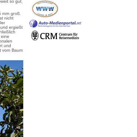
weit so gut,
75 mm groß.
t nicht
Der
 und ergießt
ließlich
 eine
onalen
rt und
cht vom Baum