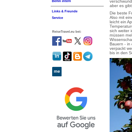
verschwunden
Berlin intern
aber es gib
Links & Freunde
Die beste F
Also mit ein
Service
leicht ein A
Temperaturu
sich weiter
ReiseTravel.eu bei:
müssen mehr
Wissenschaf
Bauern - in
verpackt we
bis in den 