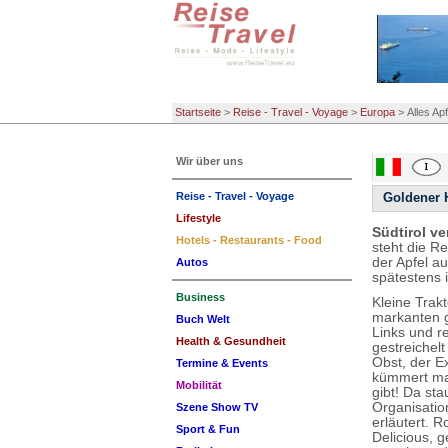
Startseite
>
Reise - Travel - Voyage
>
Europa
>
Alles Apf
Wir über uns
Reise - Travel - Voyage
Goldener 
Lifestyle
Südtirol v
Hotels - Restaurants - Food
steht die R
der Apfel a
Autos
spätestens 
Business
Kleine Trak
markanten g
Buch Welt
Links und r
Health & Gesundheit
gestreichel
Obst, der E
Termine & Events
kümmert man
Mobilität
gibt! Da st
Organisatio
Szene Show TV
erläutert. 
Sport & Fun
Delicious, g