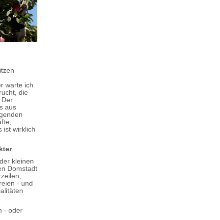
itzen
r warte ich
ucht, die
 Der
s aus
egenden
fte,
ist wirklich
kter
der kleinen
hen Domstadt
zeilen,
reien - und
alitäten
 - oder