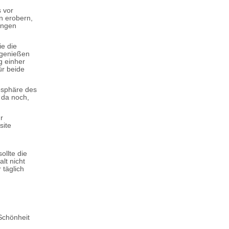
s vor
en erobern,
ungen
ie die
 genießen
g einher
ür beide
osphäre des
 da noch,
r
site
ollte die
lt nicht
 täglich
 Schönheit