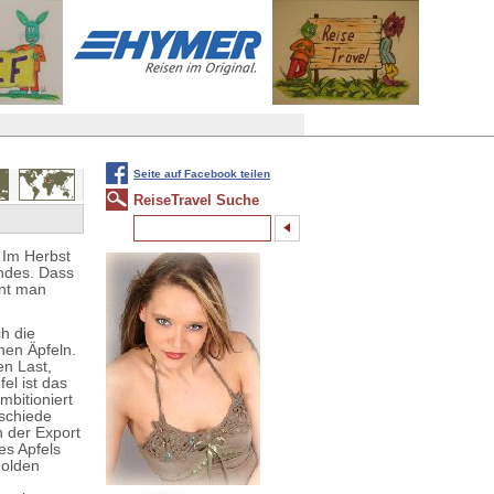
Seite auf Facebook teilen
ReiseTravel Suche
: Im Herbst
andes. Dass
rnt man
h die
nen Äpfeln.
en Last,
el ist das
mbitioniert
schiede
 der Export
es Apfels
Golden