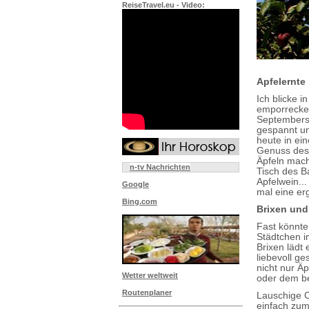
ReiseTravel.eu - Video:
Apfelernte
Ich blicke 
emporrecken
Septemberso
gespannt un
heute in ei
Genuss des 
Äpfeln mach
n-tv Nachrichten
Tisch des B
Apfelwein...
Google
mal eine er
Bing.com
Brixen und
Fast könnte
Städtchen i
Brixen lädt
liebevoll ge
nicht nur Äp
Wetter weltweit
oder dem be
Routenplaner
Lauschige C
einfach zum