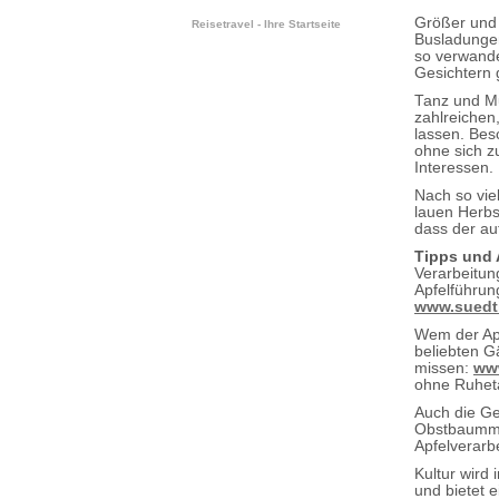
Größer und p
Reisetravel - Ihre Startseite
Busladungen
so verwande
Gesichtern 
Tanz und Mu
zahlreichen
lassen. Bes
ohne sich z
Interessen.
Nach so vie
lauen Herbs
dass der au
Tipps und A
Verarbeitun
Apfelführun
www.suedti
Wem der Apfe
beliebten Gä
missen:
www
ohne Ruheta
Auch die Ge
Obstbaummus
Apfelverarb
Kultur wird 
und bietet e