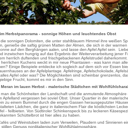
 im Herbstpanorama - sonnige Höhen und leuchtendes Obst
in die sonnigen Dolomiten, die unter stahlblauem Himmel ihre weißen Sp
, genieße die saftig grünen Matten der Almen, die sich in der warmen
nne auf den Berghängen aalen, und lasse den Apfel Apfel sein. Liebe
d inzwischen hungrig auf das Ergebnis der Weiterverarbeitung jener Fr
nem herrlich duftenden und frischgebackenen Apfelstrudel daherkommt.
herrlichen Kuchens weckt in mir neue Phantasien - was kann man alle
en? Einige Beispiele entdecke ich sogleich auf dem sich vor Essen bi
auernhauses an der Apfelplantage. Apfelringe, Apfelschokolade, Apfelsä
 alles Apfel oder was? Die Möglichkeiten sind scheinbar grenzenlos, das 
giebige Frucht, kommt es mir in den Sinn.
 Meran im lauen Herbst - malerische Städtchen mit Wohlfühlchara
 man die Schönheiten der Landschaft und die anmutende Atmosphäre 
m Apfelland vergessen bei soviel Obst. Unser Quartier in der malerisc
 ein zu einem Bummel durch die engen Gassen herausgeputzter Häuser
stalteten Lädchen, die ganz in italienischem Flair die köstlichsten Lecke
fel - feilbieten. Von Südtiroler Schinkenspeck bis zu leckeren Käsespezi
kannten Schüttelbrot ist hier alles zu haben.
afés und Weinstuben laden zum Verweilen, Plaudern und Sinnieren ein
 stillen Genuss norditalienischer Wohlfühlatmosphäre.