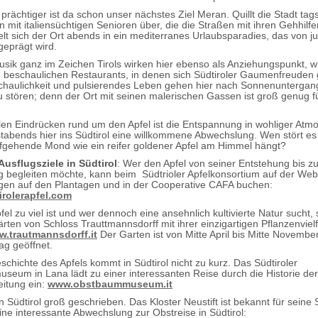
rächtiger ist da schon unser nächstes Ziel Meran. Quillt die Stadt tag
 mit italiensüchtigen Senioren über, die die Straßen mit ihren Gehhilf
lt sich der Ort abends in ein mediterranes Urlaubsparadies, das von j
geprägt wird.
sik ganz im Zeichen Tirols wirken hier ebenso als Anziehungspunkt, w
, beschaulichen Restaurants, in denen sich Südtiroler Gaumenfreuden
chaulichkeit und pulsierendes Leben gehen hier nach Sonnenuntergan
u stören; denn der Ort mit seinen malerischen Gassen ist groß genug f
len Eindrücken rund um den Apfel ist die Entspannung in wohliger Atm
tabends hier ins Südtirol eine willkommene Abwechslung. Wen stört es
fgehende Mond wie ein reifer goldener Apfel am Himmel hängt?
usflugsziele in Südtirol
: Wer den Apfel von seiner Entstehung bis zu
g begleiten möchte, kann beim Südtrioler Apfelkonsortium auf der Web
gen auf den Plantagen und in der Cooperative CAFA buchen:
rolerapfel.com
l zu viel ist und wer dennoch eine ansehnlich kultivierte Natur sucht, s
rten von Schloss Trauttmannsdorff mit ihrer einzigartigen Pflanzenvielfa
.trautmannsdorff.it
Der Garten ist von Mitte April bis Mitte November
g geöffnet.
schichte des Apfels kommt in Südtirol nicht zu kurz. Das Südtiroler
eum in Lana lädt zu einer interessanten Reise durch die Historie der
eitung ein:
www.obstbaummuseum.it
in Südtirol groß geschrieben. Das Kloster Neustift ist bekannt für seine
ine interessante Abwechslung zur Obstreise in Südtirol: