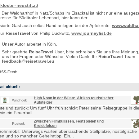
kloster-neustift.it/
: Der Waldharthof in Natz/Schabs im Eisacktal ist nicht nur eine ausgez
resse für Südtiroler Lebensart, hier kann der
ssierte Gast auch selbst Hand anlegen bei der Apfelernte:
www.waldhar
für
ReiseTravel
von Philip Duckwitz,
www.journeylist.de
Unser Autor arbeitet in Köln.
Sehr geehrte
ReiseTravel
User, bitte schreiben Sie uns Ihre Meinung
uns Ihre Fragen oder Wünsche. Vielen Dank. Ihr
ReiseTravel
Team:
feedback@reisetravel.eu
RSS-Feed:
el aktuell:
High Noon in der Wüste. Afrikas touristischer
Windhoek
Aufsteiger
e und zurück: Um fünf Uhr früh schickt Peter seine Reisegruppe in die
ie ein Feuerball...
Zwischen Filmkulissen, Festspielen und
Rostock
Kreidefelsen
Wohnmobil: Unterwegs warten überraschende Stellplätze, nostalgische
en und so mancher Geheimtipp. Ein...