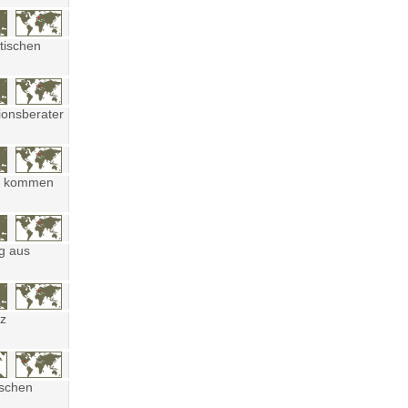
tischen
ionsberater
ten kommen
ng aus
tz
ischen