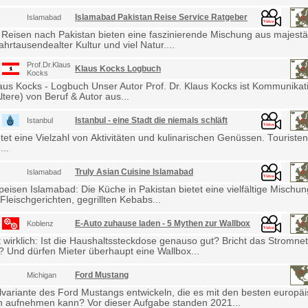
Islamabad Pakistan Reise Service Ratgeber
Islamabad
 Reisen nach Pakistan bieten eine faszinierende Mischung aus majestä
ahrtausendealter Kultur und viel Natur....
Prof.Dr.Klaus
Klaus Kocks Logbuch
Kocks
laus Kocks - Logbuch Unser Autor Prof. Dr. Klaus Kocks ist Kommunikat
ltere) von Beruf & Autor aus...
Istanbul - eine Stadt die niemals schläft
Istanbul
etet eine Vielzahl von Aktivitäten und kulinarischen Genüssen. Touris
...
Truly Asian Cuisine Islamabad
Islamabad
eisen Islamabad: Die Küche in Pakistan bietet eine vielfältige Mischu
Fleischgerichten, gegrillten Kebabs...
E-Auto zuhause laden - 5 Mythen zur Wallbox
Koblenz
wirklich: Ist die Haushaltssteckdose genauso gut? Bricht das Stromne
Und dürfen Mieter überhaupt eine Wallbox...
Ford Mustang
Michigan
lvariante des Ford Mustangs entwickeln, die es mit den besten europä
 aufnehmen kann? Vor dieser Aufgabe standen 2021...