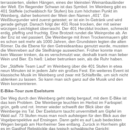
terrassierten, steilen Hängen, eines der kleinsten Weinanbauländer
der Welt. Ein fliegender Schwan ist das Symbol. Im Weinberg gibt es
401 Stäffele (schwäbisch für Stufen) bis zum höchsten Punkt im
Weinberg, daher bekommt der Wein den Namen „401“. Ein
Weißburgunder wird zuerst getestet; er ist ein In-Getränk und wird
gerade gehypt. Danach folgt der 401 Rosé trocken, der mit seiner
würzigen Leichtigkeit überrascht. Der 401 Herzblut trocken, schmeckt
erdig, pfeffrig und fruchtig. Eine Brotzeit rundet die Weinprobe ab. An
der Enz ist viel passiert. Die Weinberge mit ihren Trockenmauern gibt
es schon seit mehr als 1000 Jahren, den Grundstein legten die alten
Römer. Da die Ebene für den Getreideanbau genutzt wurde, mussten
die Weinreben auf die Steilhänge ausweichen. Früher konnte man
kein Wasser trinken, da es verschmutzt war, deshalb trank man lieber
Wein und Bier. Es hieß: Lieber betrunken sein, als die Ruhr haben.
Der „Stäffele Team Lauf“ im Weinberg über die 401 Stufen in etwa
neun Minuten ist in jedem Jahr ein großes Fest. Ein weiteres Event ist
klassische Musik im Weinberg und zwar mit Schlafbrille, um sich nicht
ablenken zu lassen. So kann man sich ganz auf die Musik und den
Wein konzentrieren.
E-Bike-Tour zum Eselsturm
Der Weg durch den Weinberg geht stetig bergauf, mit dem E-Bike ist
das kein Problem. Die Weinberge leuchten im Herbst im Farbspiel:
grün, gelb und rot. Immer wieder schweift der Blick über die
Weinberge ins Tal. Der Eselsturm taucht unvermittelt am Gipfel im
Wald auf. 73 Stufen muss man noch aufsteigen für den Blick aus der
Vogelperspektive auf Ensingen. Dann geht es auf Laub bedeckten
Wegen bergab am Horrheimer See entlang. Zurück in Horrheim gibt
es im Gasthof Rebstöckle das typisch schwäbische Gericht: