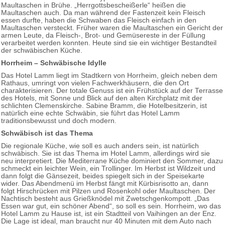
Maultaschen in Brühe. „Herrgottsbescheißerle“ heißen die
Maultaschen auch. Da man während der Fastenzeit kein Fleisch
essen durfte, haben die Schwaben das Fleisch einfach in den
Maultaschen versteckt. Früher waren die Maultaschen ein Gericht der
armen Leute, da Fleisch-, Brot- und Gemüsereste in der Füllung
verarbeitet werden konnten. Heute sind sie ein wichtiger Bestandteil
der schwäbischen Küche.
Horrheim – Schwäbische Idylle
Das Hotel Lamm liegt im Stadtkern von Horrheim, gleich neben dem
Rathaus, umringt von vielen Fachwerkhäusern, die den Ort
charakterisieren. Der totale Genuss ist ein Frühstück auf der Terrasse
des Hotels, mit Sonne und Blick auf den alten Kirchplatz mit der
schlichten Clemenskirche. Sabine Bramm, die Hotelbesitzerin, ist
natürlich eine echte Schwäbin, sie führt das Hotel Lamm
traditionsbewusst und doch modern.
Schwäbisch ist das Thema
Die regionale Küche, wie soll es auch anders sein, ist natürlich
schwäbisch. Sie ist das Thema im Hotel Lamm, allerdings wird sie
neu interpretiert. Die Mediterrane Küche dominiert den Sommer, dazu
schmeckt ein leichter Wein, ein Trollinger. Im Herbst ist Wildzeit und
dann folgt die Gänsezeit, beides spiegelt sich in der Speisekarte
wider. Das Abendmenü im Herbst fängt mit Kürbisrisotto an, dann
folgt Hirschrücken mit Pilzen und Rosenkohl oder Maultaschen. Der
Nachtisch besteht aus Grießknödel mit Zwetschgenkompott. „Das
Essen war gut, ein schöner Abend“, so soll es sein. Horrheim, wo das
Hotel Lamm zu Hause ist, ist ein Stadtteil von Vaihingen an der Enz.
Die Lage ist ideal, man braucht nur 40 Minuten mit dem Auto nach