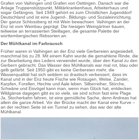
Grafen von Vaihingen und Grafen von Oettingen. Danach war die
Anlage Truppenstützpunkt, Militärkrankenhaus, Arbeiterhaus und
sogar Gefängnis. Seit 1949 gehört es zum Christlichen Jugenddorf
Deutschland und ist eine Jugend-, Bildungs- und Sozialeinrichtung.
Der ganze Schlossberg ist mit Wein bewachsen. Vaihingen an der
Enz ist vom Weinbau geprägt. Die hiesigen Weingärtner bauen,
teilweise an terrassierten Steillagen, die gesamte Palette der
württembergischen Rebsorten an.
Der Mühlkanal im Farbrausch
Früher waren in Vaihingen an der Enz viele Gerbereien angesiedelt,
manchmal bis zu 28. Mit einem Kahn wurde die gemahlene Rinde, die
zur Bearbeitung des Leders verwendet wurde, über den Kanal zu den
Gerbern gebracht. Das Wasser des Mühlkanals war mal rot, blau oder
gelb gefärbt. Seit 1950 gibt es keine Gerbereien mehr, die
Wasserqualität hat sich seitdem so drastisch verbessert, dass im
Kanal und in der Enz heute Fische wie Rotaugen, Welse, Zander,
Karpfen, Forellen, Hechte und Aale leben. Silberreiher, Störche,
Schwäne und Eisvögel kann man, wenn man Glück hat, entdecken.
Wildgänse dagegen gibt es so viele, sie sind schon fast eine Plage.
Ja, Stocherkahn fahren, ist eine gemütliche Sache, denn Andreas hat
allein die ganze Arbeit. Vor der Brücke macht der Kanal eine Kurve –
an der rechten Seite ist ein Tunnel zu sehen, das war der alte
Mühlkanal.