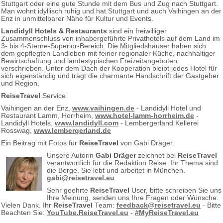
Stuttgart oder eine gute Stunde mit dem Bus und Zug nach Stuttgart.
Man wohnt idyllisch ruhig und hat Stuttgart und auch Vaihingen an der
Enz in unmittelbarer Nähe für Kultur und Events.
Landidyll Hotels & Restaurants
sind ein freiwilliger
Zusammenschluss von inhabergeführte Privathotels auf dem Land im
3- bis 4-Sterne-Superior-Bereich. Die Mitgliedshäuser haben sich
dem gepflegten Landleben mit feiner regionaler Küche, nachhaltiger
Bewirtschaftung und landestypischen Freizeitangeboten
verschrieben. Unter dem Dach der Kooperation bleibt jedes Hotel für
sich eigenständig und trägt die charmante Handschrift der Gastgeber
und Region.
ReiseTravel
Service
Vaihingen an der Enz,
www.vaihingen.de
- Landidyll Hotel und
Restaurant Lamm, Horrheim,
www.hotel-lamm-horrheim.de
-
Landidyll Hotels,
www.landidyll.com
- Lembergerland Kellerei
Rosswag,
www.lembergerland.de
Ein Beitrag mit Fotos für
ReiseTravel
von Gabi Dräger.
Unsere Autorin
Gabi Dräger
zeichnet bei
ReiseTravel
verantwortlich für die Redaktion Reise. Ihr Thema sind
die Berge. Sie lebt und arbeitet in München.
gabi@reisetravel.eu
Sehr geehrte
ReiseTravel
User, bitte schreiben Sie uns
Ihre Meinung, senden uns Ihre Fragen oder Wünsche.
Vielen Dank. Ihr
ReiseTravel
Team:
feedback@reisetravel.eu
- Bitte
Beachten Sie:
YouTube.ReiseTravel.eu
-
#MyReiseTravel.eu