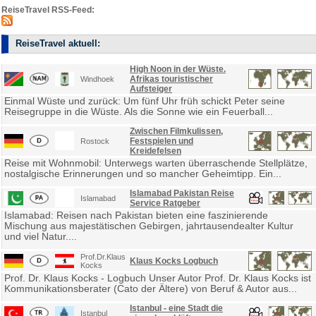
ReiseTravel RSS-Feed:
ReiseTravel aktuell:
High Noon in der Wüste.
Afrikas touristischer
Windhoek
Aufsteiger
Einmal Wüste und zurück: Um fünf Uhr früh schickt Peter seine
Reisegruppe in die Wüste. Als die Sonne wie ein Feuerball...
Zwischen Filmkulissen,
Festspielen und
Rostock
Kreidefelsen
Reise mit Wohnmobil: Unterwegs warten überraschende Stellplätze,
nostalgische Erinnerungen und so mancher Geheimtipp. Ein...
Islamabad Pakistan Reise
Islamabad
Service Ratgeber
Islamabad: Reisen nach Pakistan bieten eine faszinierende
Mischung aus majestätischen Gebirgen, jahrtausendealter Kultur
und viel Natur....
Prof.Dr.Klaus
Klaus Kocks Logbuch
Kocks
Prof. Dr. Klaus Kocks - Logbuch Unser Autor Prof. Dr. Klaus Kocks ist
Kommunikationsberater (Cato der Ältere) von Beruf & Autor aus...
Istanbul - eine Stadt die
Istanbul