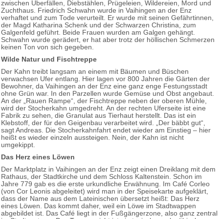
zwischen Überfällen, Diebstählen, Prügeleien, Wildereien, Mord und
Zuchthaus. Friedrich Schwahn wurde in Vaihingen an der Enz
verhaftet und zum Tode verurteilt. Er wurde mit seinen Gefährtinnen,
der Magd Katharina Schenk und der Schwarzen Christina, zum
Galgenfeld geführt. Beide Frauen wurden am Galgen gehängt.
Schwahn wurde gerädert, er hat aber trotz der höllischen Schmerzen
keinen Ton von sich gegeben.
Wilde Natur und Fischtreppe
Der Kahn treibt langsam an einem mit Bäumen und Büschen
verwachsen Ufer entlang. Hier lagen vor 800 Jahren die Gärten der
Bewohner, da Vaihingen an der Enz eine ganz enge Festungsstadt
ohne Grün war. In den Parzellen wurde Gemüse und Obst angebaut.
An der „Rauen Rampe“, der Fischtreppe neben der oberen Mühle,
wird der Stocherkahn umgedreht. An der rechten Uferseite ist eine
Fabrik zu sehen, die Granulat aus Tierhaut herstellt. Das ist ein
Klebstoff, der für den Geigenbau verarbeitet wird. „Der bäbbt gut“,
sagt Andreas. Die Stocherkahnfahrt endet wieder am Einstieg – hier
heißt es wieder einzeln aussteigen. Nein, der Kahn ist nicht
umgekippt.
Das Herz eines Löwen
Der Marktplatz in Vaihingen an der Enz zeigt einen Dreiklang mit dem
Rathaus, der Stadtkirche und dem Schloss Kaltenstein. Schon im
Jahre 779 gab es die erste urkundliche Erwähnung. Im Café Corleo
(von Cor Leonis abgeleitet) wird man in der Speisekarte aufgeklärt,
dass der Name aus dem Lateinischen übersetzt heißt: Das Herz
eines Löwen. Das kommt daher, weil ein Löwe im Stadtwappen
abgebildet ist. Das Café liegt in der Fußgängerzone, also ganz zentral