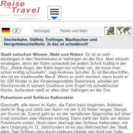
Vaihingen
Reben und Wein
Stocherkahn, Stäffele, Trollinger, Maultaschen und
Herrgottsbescheißerle: Ja das ist schwäbisch!
Stadt zwischen Wiesen, Wald und Reben
: Es ist so weit -
einsteigen in den Stocherkahn in Vaihingen an der Enz. Aber einzeln
einsteigen, denn der Kahn schaukelt bei jedem Schritt kräftig in der
Enz. „Keine Angst, der Kahn kippt nur schwer um, da muss man
schon kräftig schaukeln“, sagt Andreas Schuller. Er ist Berufsschiffer,
das ist ein traditioneller Beruf. Wenn er nicht stochert, dann kocht er
für 100 Kinder in der Kindertagesstätte Rabennest, arbeitet am
Wochenende in seinem Gasthaus zum Engel mit schwäbischer
Küche. Außerdem weiß er alles über Vaihingen an der Enz.
Pulverturm und Schloss Kaltenstein
Geschafft, alle sitzen im Kahn, die Fahrt kann beginnen. Andreas
steht im Bug und stößt den Kahn mit der 6,50 Meter langen Stange
am Grund ab. Zuerst geht es an der verfallenen Sägemühle auf einer
Insel zwischen zwei Wehren entlang. Dann zieht der Kahn am dicken
Pulverturm vorbei. Hoch oben überragt das Schloss Kaltenstein, mit
dem Ursprung im 11. Jahrhundert ist es das Wahrzeichen der Stadt,
alles. Das Schloss ging durch mehrere Hände von Graf von Calw,