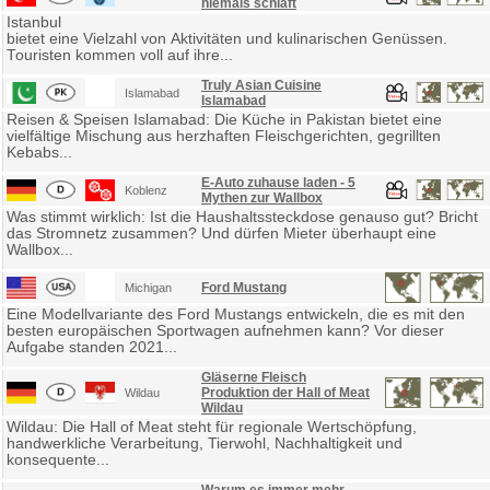
niemals schläft
Istanbul
bietet eine Vielzahl von Aktivitäten und kulinarischen Genüssen.
Touristen kommen voll auf ihre...
Truly Asian Cuisine
Islamabad
Islamabad
Reisen & Speisen Islamabad: Die Küche in Pakistan bietet eine
vielfältige Mischung aus herzhaften Fleischgerichten, gegrillten
Kebabs...
E-Auto zuhause laden - 5
Koblenz
Mythen zur Wallbox
Was stimmt wirklich: Ist die Haushaltssteckdose genauso gut? Bricht
das Stromnetz zusammen? Und dürfen Mieter überhaupt eine
Wallbox...
Ford Mustang
Michigan
Eine Modellvariante des Ford Mustangs entwickeln, die es mit den
besten europäischen Sportwagen aufnehmen kann? Vor dieser
Aufgabe standen 2021...
Gläserne Fleisch
Produktion der Hall of Meat
Wildau
Wildau
Wildau: Die Hall of Meat steht für regionale Wertschöpfung,
handwerkliche Verarbeitung, Tierwohl, Nachhaltigkeit und
konsequente...