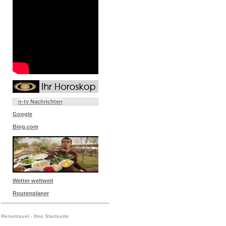
n-tv Nachrichten
Google
Bing.com
Wetter weltweit
Routenplaner
Reisetravel - Ihre Startseite