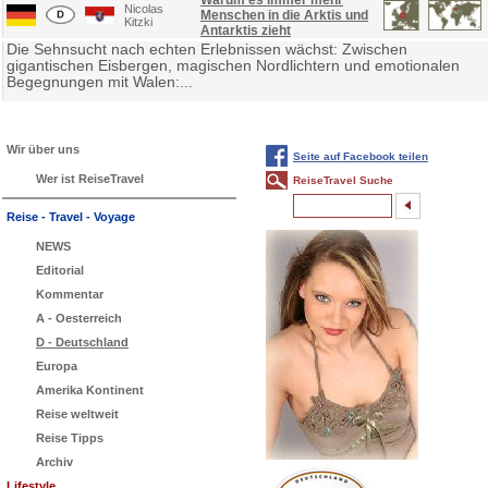
Warum es immer mehr
Nicolas
Menschen in die Arktis und
Kitzki
Antarktis zieht
Die Sehnsucht nach echten Erlebnissen wächst: Zwischen
gigantischen Eisbergen, magischen Nordlichtern und emotionalen
Begegnungen mit Walen:...
Wir über uns
Seite auf Facebook teilen
Wer ist ReiseTravel
ReiseTravel Suche
Reise - Travel - Voyage
NEWS
Editorial
Kommentar
A - Oesterreich
D - Deutschland
Europa
Amerika Kontinent
Reise weltweit
Reise Tipps
Archiv
Lifestyle