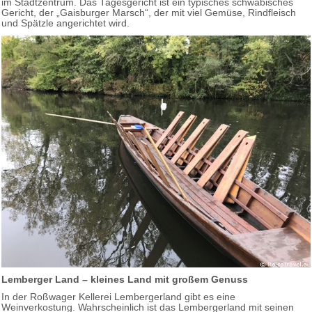
im Stadtzentrum. Das Tagesgericht ist ein typisches schwäbisches
Gericht, der „Gaisburger Marsch“, der mit viel Gemüse, Rindfleisch
und Spätzle angerichtet wird.
Lemberger Land – kleines Land mit großem Genuss
In der Roßwager Kellerei Lembergerland gibt es eine
Weinverkostung. Wahrscheinlich ist das Lembergerland mit seinen