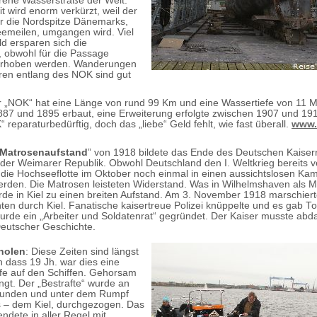
rene Wasserstraße der Welt.
t wird enorm verkürzt, weil der
 die Nordspitze Dänemarks,
emeilen, umgangen wird. Viel
ld ersparen sich die
 obwohl für die Passage
rhoben werden. Wanderungen
en entlang des NOK sind gut
r „NOK“ hat eine Länge von rund 99 Km und eine Wassertiefe von 11 M
87 und 1895 erbaut, eine Erweiterung erfolgte zwischen 1907 und 1914
“ reparaturbedürftig, doch das „liebe“ Geld fehlt, wie fast überall.
www.
 Matrosenaufstand
” von 1918 bildete das Ende des Deutschen Kaiser
der Weimarer Republik. Obwohl Deutschland den I. Weltkrieg bereits v
te die Hochseeflotte im Oktober noch einmal in einen aussichtslosen Ka
erden. Die Matrosen leisteten Widerstand. Was in Wilhelmshaven als M
de in Kiel zu einen breiten Aufstand. Am 3. November 1918 marschier
en durch Kiel. Fanatische kaisertreue Polizei knüppelte und es gab To
urde ein „Arbeiter und Soldatenrat“ gegründet. Der Kaiser musste abda
 Deutscher Geschichte.
lholen
: Diese Zeiten sind längst
n dass 19 Jh. war dies eine
afe auf den Schiffen. Gehorsam
ngt. Der „Bestrafte“ wurde an
bunden und unter dem Rumpf
s – dem Kiel, durchgezogen. Das
endete in aller Regel mit