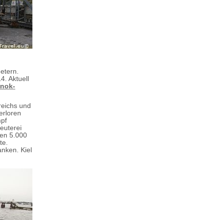
etern.
. Aktuell
nok-
reichs und
erloren
mpf
euterei
ten 5.000
te.
nken. Kiel