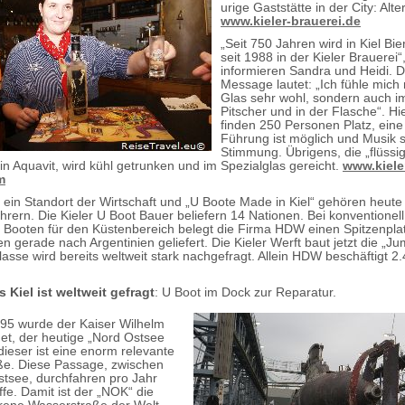
urige Gaststätte in der City: Alte
www.kieler-brauerei.de
„Seit 750 Jahren wird in Kiel Bie
seit 1988 in der Kieler Brauerei“
informieren Sandra und Heidi. 
Message lautet: „Ich fühle mich 
Glas sehr wohl, sondern auch i
Pitscher und in der Flasche“. Hi
finden 250 Personen Platz, eine
Führung ist möglich und Musik s
Stimmung. Übrigens, die „flüssig
ein Aquavit, wird kühl getrunken und im Spezialglas gereicht.
www.kiele
m
ch ein Standort der Wirtschaft und „U Boote Made in Kiel“ gehören heute
hrern. Die Kieler U Boot Bauer beliefern 14 Nationen. Bei konventionell
 Booten für den Küstenbereich belegt die Firma HDW einen Spitzenpla
n gerade nach Argentinien geliefert. Die Kieler Werft baut jetzt die „J
lasse wird bereits weltweit stark nachgefragt. Allein HDW beschäftigt 2
 Kiel ist weltweit gefragt
: U Boot im Dock zur Reparatur.
95 wurde der Kaiser Wilhelm
net, der heutige „Nord Ostsee
dieser ist eine enorm relevante
ße. Diese Passage, zwischen
tsee, durchfahren pro Jahr
fe. Damit ist der „NOK“ die