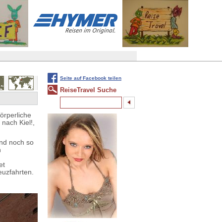
Seite auf Facebook teilen
ReiseTravel Suche
körperliche
 nach Kiel!,
und noch so
n
et
euzfahrten.