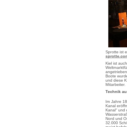
Sprotte ist 
sprotte.co
Kiel ist au
Weltmarktfü
angetrieben
Boote wurde
und diese K
Mitarbeiter.
Technik aus
Im Jahre 18
Kanal eröff
Kanal“ und 
Wasserstra
Nord und Os
32.000 Schif