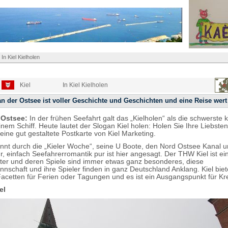
>
In Kiel Kielholen
Kiel
In Kiel Kielholen
an der Ostsee ist voller Geschichte und Geschichten und eine Reise wert
 Ostsee:
In der frühen Seefahrt galt das „Kielholen“ als die schwerste 
inem Schiff. Heute lautet der Slogan Kiel holen: Holen Sie Ihre Liebsten
 eine gut gestaltete Postkarte von Kiel Marketing.
kannt durch die „Kieler Woche“, seine U Boote, den Nord Ostsee Kanal 
r, einfach Seefahrerromantik pur ist hier angesagt. Der THW Kiel ist ei
er und deren Spiele sind immer etwas ganz besonderes, diese
nschaft und ihre Spieler finden in ganz Deutschland Anklang. Kiel biet
Facetten für Ferien oder Tagungen und es ist ein Ausgangspunkt für Kr
el