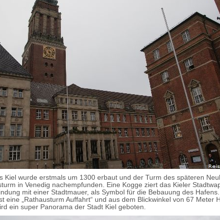
s Kiel wurde erstmals um 1300 erbaut und der Turm des späteren Ne
urm in Venedig nachempfunden. Eine Kogge ziert das Kieler Stadtwa
bindung mit einer Stadtmauer, als Symbol für die Bebauung des Hafens
st eine „Rathausturm Auffahrt“ und aus dem Blickwinkel von 67 Meter 
wird ein super Panorama der Stadt Kiel geboten.