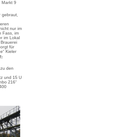
r Markt 9
r gebraut,
,
Deren
nicht nur im
m Fass, im
er im Lokal
 Brauerei
orgt für
e“ Kieler
r-
 zu den
tz und 15 U
umbo 216“
.400