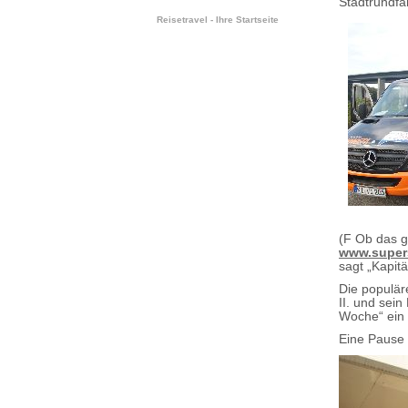
Stadtrundfa
Reisetravel - Ihre Startseite
(F Ob das g
www.supers
sagt „Kapit
Die populär
II. und sein
Woche“ ein i
Eine Pause 