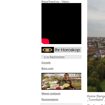
ReiseTravel.eu - Video:
n-tv Nachrichten
Google
Bing.com
Wetter weltweit
Keine Bange 
„Turmfahrt“
Routenplaner