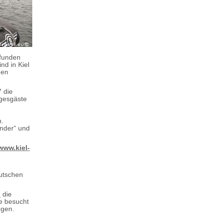
efunden
nd in Kiel
den
7 die
agesgäste
n.
änder“ und
www.kiel-
eutschen
h
die
te besucht
egen.