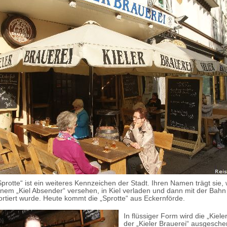
Sprotte“ ist ein weiteres Kennzeichen der Stadt. Ihren Namen trägt sie, w
einem „Kiel Absender“ versehen, in Kiel verladen und dann mit der Bah
rtiert wurde. Heute kommt die „Sprotte“ aus Eckernförde.
In flüssiger Form wird die „Kieler
der „Kieler Brauerei“ ausgesche