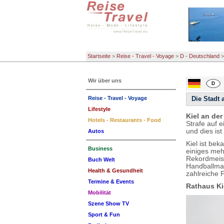
Startseite
>
Reise - Travel - Voyage
>
D - Deutschland
Wir über uns
Reise - Travel - Voyage
Die Stadt 
Lifestyle
Kiel an der
Hotels - Restaurants - Food
Strafe auf e
und dies ist
Autos
Kiel ist be
Business
einiges meh
Rekordmeist
Buch Welt
Handballman
Health & Gesundheit
zahlreiche 
Termine & Events
Rathaus Ki
Mobilität
Szene Show TV
Sport & Fun