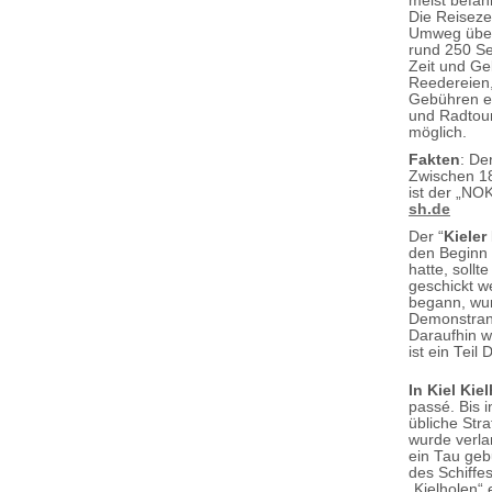
meist befah
Die Reisezei
Umweg über
rund 250 Se
Zeit und Ge
Reedereien,
Gebühren e
und Radtour
möglich.
Fakten
: De
Zwischen 18
ist der „NOK
sh.de
Der “
Kieler
den Beginn 
hatte, soll
geschickt w
begann, wur
Demonstrant
Daraufhin w
ist ein Teil
In Kiel Kie
passé. Bis i
übliche Str
wurde verla
ein Tau ge
des Schiffe
„Kielholen“ 