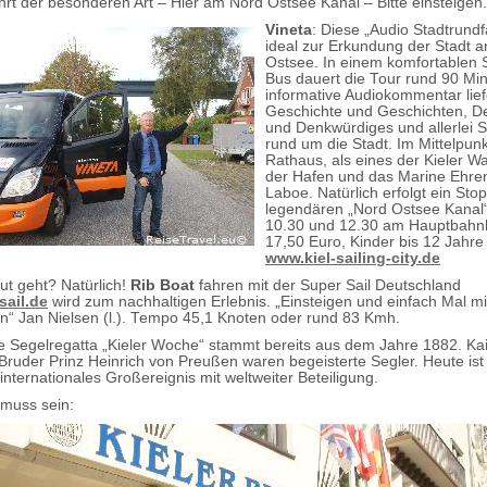
hrt der besonderen Art – Hier am Nord Ostsee Kanal – Bitte einsteigen.
Vineta
: Diese „Audio Stadtrundfa
ideal zur Erkundung der Stadt a
Ostsee. In einem komfortablen 
Bus dauert die Tour rund 90 Mi
informative Audiokommentar lief
Geschichte und Geschichten, D
und Denkwürdiges und allerlei
rund um die Stadt. Im Mittelpunk
Rathaus, als eines der Kieler W
der Hafen und das Marine Ehre
Laboe. Natürlich erfolgt ein St
legendären „Nord Ostsee Kanal“
10.30 und 12.30 am Hauptbahnh
17,50 Euro, Kinder bis 12 Jahre
www.kiel-sailing-city.de
ut geht? Natürlich!
Rib Boat
fahren mit der Super Sail Deutschland
ail.de
wird zum nachhaltigen Erlebnis. „Einsteigen und einfach Mal mi
än“ Jan Nielsen (l.). Tempo 45,1 Knoten oder rund 83 Kmh.
e Segelregatta „Kieler Woche“ stammt bereits aus dem Jahre 1882. Ka
 Bruder Prinz Heinrich von Preußen waren begeisterte Segler. Heute ist 
nternationales Großereignis mit weltweiter Beteiligung.
muss sein: