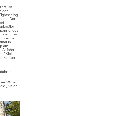
hrt“ ist
n der
Sightseeing
nuten. Der
ert
enkmäler
 Spannendes
t steht das
ahrzeichen,
nmal in
opp am
. Abfahrt
of Kiel.
 8,75 Euro.
tfahren,
iser Wilhelm
die „Kieler