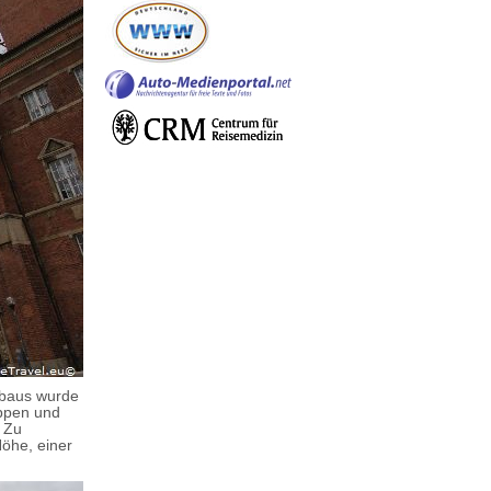
ubaus wurde
ppen und
. Zu
Höhe, einer