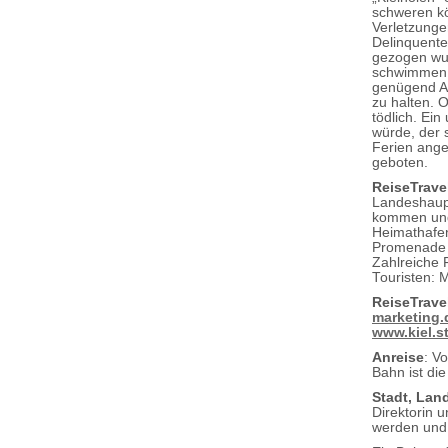
schweren k
Verletzunge
Delinquenten
gezogen wur
schwimmen 
genügend A
zu halten. O
tödlich. Ei
würde, der 
Ferien ange
geboten.
ReiseTrave
Landeshaupt
kommen und e
Heimathafen
Promenade l
Zahlreiche 
Touristen: M
ReiseTrave
marketing.
www.kiel.s
Anreise
: V
Bahn ist die
Stadt, Land
Direktorin 
werden und 