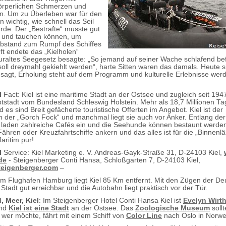
örperlichen Schmerzen und
n. Um zu Überleben war für den
 wichtig, wie schnell das Seil
de. Der „Bestrafte“ musste gut
und tauchen können, um
bstand zum Rumpf des Schiffes
ft endete das „Kielholen“
n uraltes Seegesetz besagte: „So jemand auf seiner Wache schlafend b
soll dreymahl gekiehlt werden“, harte Sitten waren das damals. Heute si
sagt, Erholung steht auf dem Programm und kulturelle Erlebnisse wer
l
Fact: Kiel ist eine maritime Stadt an der Ostsee und zugleich seit 194
stadt vom Bundesland Schleswig Holstein. Mehr als 18,7 Millionen T
s sind Breit gefächerte touristische Offerten im Angebot. Kiel ist der
 der „Gorch Fock“ und manchmal liegt sie auch vor Anker. Entlang der
aden zahlreiche Cafés ein und die Seehunde können bestaunt werde
Fähren oder Kreuzfahrtschiffe ankern und das alles ist für die „Binnenl
aritim pur!
l
Service: Kiel Marketing e. V. Andreas-Gayk-Straße 31, D-24103 Kiel,
de
- Steigenberger Conti Hansa, Schloßgarten 7, D-24103 Kiel,
teigenberger.com
–
om Flughafen Hamburg liegt Kiel 85 Km entfernt. Mit den Zügen der D
 Stadt gut erreichbar und die Autobahn liegt praktisch vor der Tür.
, Meer, Kiel
: Im Steigenberger Hotel Conti Hansa Kiel ist
Evelyn Wirt
und
Kiel ist eine Stadt
an der Ostsee. Das
Zoologische Museum
soll
wer möchte, fährt mit einem Schiff von
Color Line
nach Oslo in Norw