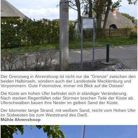
Der Grenzweg in Ahrenshoop ist nicht nur die "Grenze" zwischen den
beiden Halbinseln, sondern auch der Landesteile Mecklenburg und
Vorpommern. Gute Fotomotive, immer mit Blick auf die Ostsee!
Die Küste am hohen Ufer befindet sich in ständiger Veränderung.
Nach starken Regenfällen oder Stürmen brechen Teile der Küste ab.
Uferschwalben bauen ihre Nester im gelben Sand der Küste.
Der kilometer lange Strand, mit weißem Sand, reicht vom Hohen Ufer
im Südwesten bis zum Weststrand des Darß.
Mühle Ahrenshoop