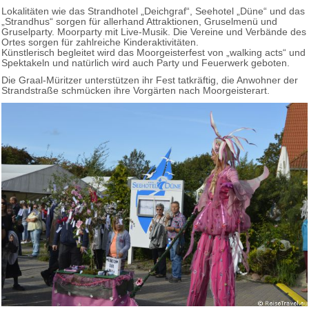
Lokalitäten wie das Strandhotel „Deichgraf“, Seehotel „Düne“ und das
„Strandhus“ sorgen für allerhand Attraktionen, Gruselmenü und
Gruselparty. Moorparty mit Live-Musik. Die Vereine und Verbände des
Ortes sorgen für zahlreiche Kinderaktivitäten.
Künstlerisch begleitet wird das Moorgeisterfest von „walking acts“ und
Spektakeln und natürlich wird auch Party und Feuerwerk geboten.
Die Graal-Müritzer unterstützen ihr Fest tatkräftig, die Anwohner der
Strandstraße schmücken ihre Vorgärten nach Moorgeisterart.