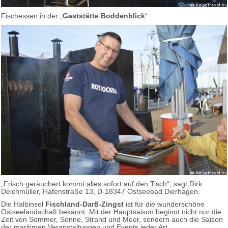
Fischessen in der „
Gaststätte Boddenblick
“
„Frisch geräuchert kommt alles sofort auf den Tisch“, sagt Dirk
Deichmüller, Hafenstraße 13, D-18347 Ostseebad Dierhagen.
Die Halbinsel
Fischland-Darß-Zingst
ist für die wunderschöne
Ostseelandschaft bekannt. Mit der Hauptsaison beginnt nicht nur die
Zeit von Sommer, Sonne, Strand und Meer, sondern auch die Saison
der maritimen Veranstaltungen und Events jeder Art.