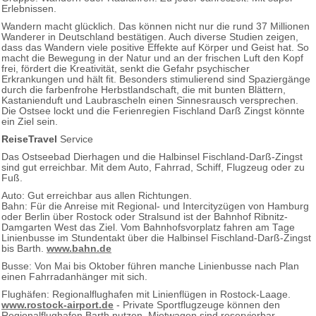
Erlebnissen.
Wandern macht glücklich. Das können nicht nur die rund 37 Millionen
Wanderer in Deutschland bestätigen. Auch diverse Studien zeigen,
dass das Wandern viele positive Effekte auf Körper und Geist hat. So
macht die Bewegung in der Natur und an der frischen Luft den Kopf
frei, fördert die Kreativität, senkt die Gefahr psychischer
Erkrankungen und hält fit. Besonders stimulierend sind Spaziergänge
durch die farbenfrohe Herbstlandschaft, die mit bunten Blättern,
Kastanienduft und Laubrascheln einen Sinnesrausch versprechen.
Die Ostsee lockt und die Ferienregien Fischland Darß Zingst könnte
ein Ziel sein.
ReiseTravel
Service
Das Ostseebad Dierhagen und die Halbinsel Fischland-Darß-Zingst
sind gut erreichbar. Mit dem Auto, Fahrrad, Schiff, Flugzeug oder zu
Fuß.
Auto: Gut erreichbar aus allen Richtungen.
Bahn: Für die Anreise mit Regional- und Intercityzügen von Hamburg
oder Berlin über Rostock oder Stralsund ist der Bahnhof Ribnitz-
Damgarten West das Ziel. Vom Bahnhofsvorplatz fahren am Tage
Linienbusse im Stundentakt über die Halbinsel Fischland-Darß-Zingst
bis Barth.
www.bahn.de
Busse: Von Mai bis Oktober führen manche Linienbusse nach Plan
einen Fahrradanhänger mit sich.
Flughäfen: Regionalflughafen mit Linienflügen in Rostock-Laage.
www.rostock-airport.de
- Private Sportflugzeuge können den
Regionalflughafen Barth nutzen. Mietwagen sind reservierbar.