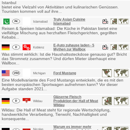
Istanbul
bietet eine Vielzahl von Aktivitäten und kulinarischen Genüssen.
Touristen kommen voll auf ihre...
Truly Asian Cuisine
Islamabad
Islamabad
Reisen & Speisen Islamabad: Die Küche in Pakistan bietet eine
vielfältige Mischung aus herzhaften Fleischgerichten, gegrillten
Kebabs...
E-Auto zuhause laden - 5
Koblenz
Mythen zur Wallbox
Was stimmt wirklich: Ist die Haushaltssteckdose genauso gut? Bricht
das Stromnetz zusammen? Und dürfen Mieter überhaupt eine
Wallbox...
Ford Mustang
Michigan
Eine Modellvariante des Ford Mustangs entwickeln, die es mit den
besten europäischen Sportwagen aufnehmen kann? Vor dieser
Aufgabe standen 2021...
Gläserne Fleisch
Produktion der Hall of Meat
Wildau
Wildau
Wildau: Die Hall of Meat steht für regionale Wertschöpfung,
handwerkliche Verarbeitung, Tierwohl, Nachhaltigkeit und
konsequente...
Warum es immer mehr
Nicolas