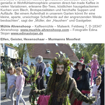
genieße in Wohlfühlatmosphäre unseren direct-fair-trade Kaffee in
vielen Variationen, erlesene Bio-Tees, köstlichen hausgebackenen
Kuchen vom Blech, Brotspezialitäten und herzhafte Suppen und
Aufläufe. Bei einem Aufenthalt in unserem Garten könnt Ihr eine
kleine, aparte, urwüchsige Schafherde auf der angrenzenden Weide
beobachten“, sagt der „Müller, der „Hausherr“ und Gastgeber.
Mühle Ahrenshoop
– Kaffeemühle – Malwerk. Feldweg 7, D-18347
Ahrenshoop.
www.muehle-ahrenshoop.com
– Fotografin Edina
Stojan
www.edinastojan.de
Elfen, Geister, Hexenschaar – Murmanns Moorfest