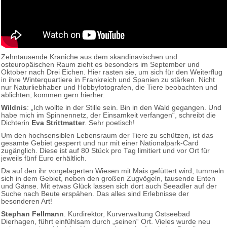
Zehntausende Kraniche aus dem skandinavischen und
osteuropäischen Raum zieht es besonders im September und
Oktober nach Drei Eichen. Hier rasten sie, um sich für den Weiterflug
in ihre Winterquartiere in Frankreich und Spanien zu stärken. Nicht
nur Naturliebhaber und Hobbyfotografen, die Tiere beobachten und
ablichten, kommen gern hierher.
Wildnis
: „Ich wollte in der Stille sein. Bin in den Wald gegangen. Und
habe mich im Spinnennetz, der Einsamkeit verfangen“, schreibt die
Dichterin
Eva Strittmatter
. Sehr poetisch!
Um den hochsensiblen Lebensraum der Tiere zu schützen, ist das
gesamte Gebiet gesperrt und nur mit einer Nationalpark-Card
zugänglich. Diese ist auf 80 Stück pro Tag limitiert und vor Ort für
jeweils fünf Euro erhältlich.
Da auf den ihr vorgelagerten Wiesen mit Mais gefüttert wird, tummeln
sich in dem Gebiet, neben den großen Zugvögeln, tausende Enten
und Gänse. Mit etwas Glück lassen sich dort auch Seeadler auf der
Suche nach Beute erspähen. Das alles sind Erlebnisse der
besonderen Art!
Stephan Fellmann
. Kurdirektor, Kurverwaltung Ostseebad
Dierhagen, führt einfühlsam durch „seinen“ Ort. Vieles wurde neu