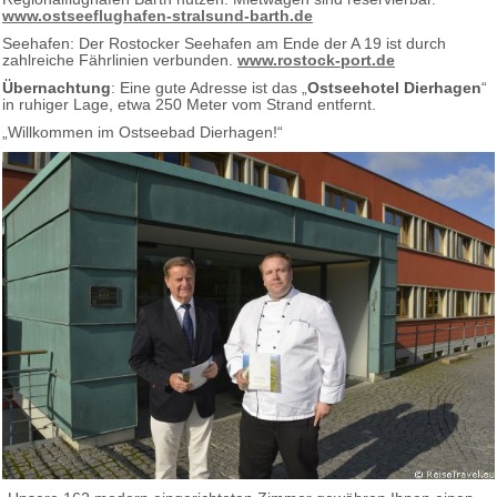
www.ostseeflughafen-stralsund-barth.de
Seehafen: Der Rostocker Seehafen am Ende der A 19 ist durch
zahlreiche Fährlinien verbunden.
www.rostock-port.de
Übernachtung
: Eine gute Adresse ist das „
Ostseehotel Dierhagen
“
in ruhiger Lage, etwa 250 Meter vom Strand entfernt.
„Willkommen im Ostseebad Dierhagen!“