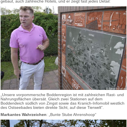
gebaut, auch zahlreiche Hotels, und er zeigt fast jedes Detail:
„Unsere vorpommersche Boddenregion ist mit zahlreichen Rast- und
Nahrungsflächen übersät. Gleich zwei Stationen auf dem
Boddendeich südlich von Zingst sowie das Kranich-Infomobil westlich
des Ostseebades bieten direkte Sicht, auf diese Tierwelt“.
Markantes Wahrzeichen
: „Bunte Stube Ahrenshoop“