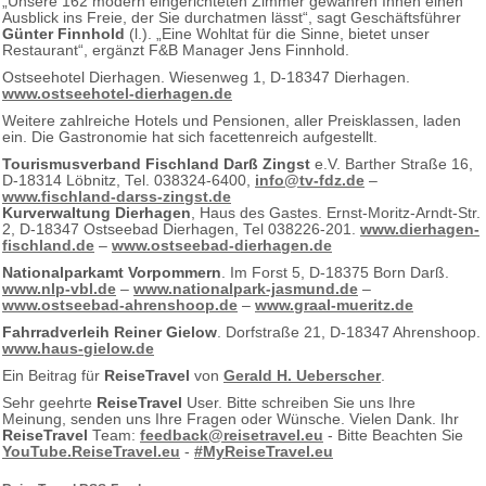
„Unsere 162 modern eingerichteten Zimmer gewähren Ihnen einen
Ausblick ins Freie, der Sie durchatmen lässt“, sagt Geschäftsführer
Günter Finnhold
(l.). „Eine Wohltat für die Sinne, bietet unser
Restaurant“, ergänzt F&B Manager Jens Finnhold.
Ostseehotel Dierhagen. Wiesenweg 1, D-18347 Dierhagen.
www.ostseehotel-dierhagen.de
Weitere zahlreiche Hotels und Pensionen, aller Preisklassen, laden
ein. Die Gastronomie hat sich facettenreich aufgestellt.
Tourismusverband Fischland Darß Zingst
e.V. Barther Straße 16,
D-18314 Löbnitz, Tel. 038324-6400,
info@tv-fdz.de
–
www.fischland-darss-zingst.de
Kurverwaltung Dierhagen
, Haus des Gastes. Ernst-Moritz-Arndt-Str.
2, D-18347 Ostseebad Dierhagen, Tel 038226-201.
www.dierhagen-
fischland.de
–
www.ostseebad-dierhagen.de
Nationalparkamt Vorpommern
. Im Forst 5, D-18375 Born Darß.
www.nlp-vbl.de
–
www.nationalpark-jasmund.de
–
www.ostseebad-ahrenshoop.de
–
www.graal-mueritz.de
Fahrradverleih Reiner Gielow
. Dorfstraße 21, D-18347 Ahrenshoop.
www.haus-gielow.de
Ein Beitrag für
ReiseTravel
von
Gerald H. Ueberscher
.
Sehr geehrte
ReiseTravel
User. Bitte schreiben Sie uns Ihre
Meinung, senden uns Ihre Fragen oder Wünsche. Vielen Dank. Ihr
ReiseTravel
Team:
feedback@reisetravel.eu
- Bitte Beachten Sie
YouTube.ReiseTravel.eu
-
#MyReiseTravel.eu