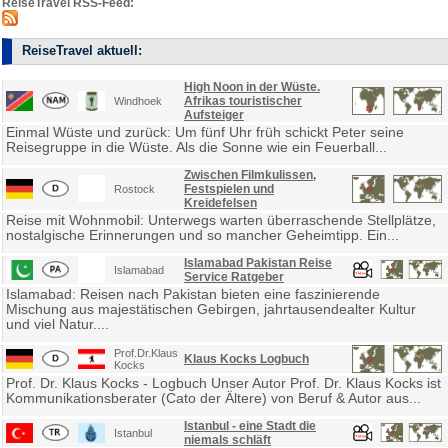
ReiseTravel RSS-Feed:
ReiseTravel aktuell:
High Noon in der Wüste.
Afrikas touristischer
Windhoek
Aufsteiger
Einmal Wüste und zurück: Um fünf Uhr früh schickt Peter seine
Reisegruppe in die Wüste. Als die Sonne wie ein Feuerball...
Zwischen Filmkulissen,
Festspielen und
Rostock
Kreidefelsen
Reise mit Wohnmobil: Unterwegs warten überraschende Stellplätze,
nostalgische Erinnerungen und so mancher Geheimtipp. Ein...
Islamabad Pakistan Reise
Islamabad
Service Ratgeber
Islamabad: Reisen nach Pakistan bieten eine faszinierende
Mischung aus majestätischen Gebirgen, jahrtausendealter Kultur
und viel Natur....
Prof.Dr.Klaus
Klaus Kocks Logbuch
Kocks
Prof. Dr. Klaus Kocks - Logbuch Unser Autor Prof. Dr. Klaus Kocks ist
Kommunikationsberater (Cato der Ältere) von Beruf & Autor aus...
Istanbul - eine Stadt die
Istanbul
niemals schläft