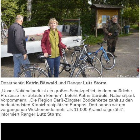
Dezernentin
Katrin Bärwald
und Ranger
Lutz Storm
„Unser Nationalpark ist ein großes Schutzgebiet, in dem natürliche
Prozesse frei ablaufen können“, betont Katrin Bärwald, Nationalpark
Vorpommern. „Die Region Darß-Zingster Boddenkette zählt zu den
bedeutendsten Kranichrastplätzen Europas. Dort haben wir am
vergangenen Wochenende mehr als 11.000 Kraniche gezählt“,
informiert Ranger
Lutz Storm
: