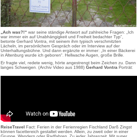
„Ach was?!“
war seine ständige Antwort auf zahlreiche Fragen: „Ich
war immer ein auf Unabhängigkeit und Freiheit bedachter Typ”,
betonte Gerhard Vontra, mit seinem ihm typisch verschmitzten
Lächeln, im persönlichem Gespräch oder im Interview auf der
Unterhaltungsbühne. Und dann ergänzte er immer: „In einer Bäckerei
in Altenburg wurde ich geboren“. Hellwache Augen, große Brille.
Er fragte viel, redete wenig, hörte angestrengt beim Zeichen zu. Dann
langes Schweigen. (Archiv Video aus 1988)
Gerhard Vontra
Porträt:
ReiseTravel
Fact: Ferien in der Ferienregien Fischland Darß Zingst
können facettereich gestaltet werden. Allein, zu zweit oder in einer
Gruppe. Wandern oder Radfahren. Zu jeder Jahreszeit. Mit super