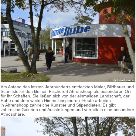
Am Anfang des letzten Jahrhunderts entdeckten Maler, Bildhauer und
Schriftsteller den kleinen Fischerort Ahrenshoop als besonderen Ort
für ihr Schaffen. Sie ließen sich von der einmaligen Landschaft, der
Ruhe und dem weiten Himmel inspirieren. Heute arbeiten
in Ahrenshoop zahlreiche Künstler und Stipendiaten. Es gibt
zahlreiche Galerien und Ausstellungen und vermitteln eine besondere
Atmosphäre.