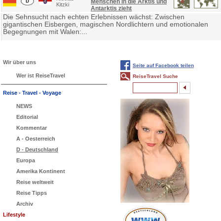
Menschen in die Arktis und
Kitzki
Antarktis zieht
Die Sehnsucht nach echten Erlebnissen wächst: Zwischen
gigantischen Eisbergen, magischen Nordlichtern und emotionalen
Begegnungen mit Walen:...
Wir über uns
Seite auf Facebook teilen
Wer ist ReiseTravel
ReiseTravel Suche
Reise - Travel - Voyage
NEWS
Editorial
Kommentar
A - Oesterreich
D - Deutschland
Europa
Amerika Kontinent
Reise weltweit
Reise Tipps
Archiv
Lifestyle