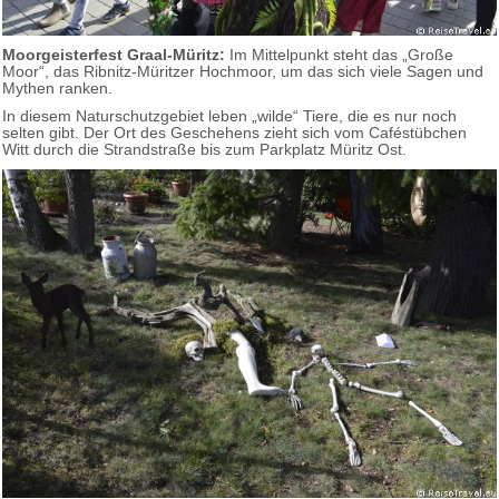
Moorgeisterfest Graal-Müritz:
Im Mittelpunkt steht das „Große
Moor“, das Ribnitz-Müritzer Hochmoor, um das sich viele Sagen und
Mythen ranken.
In diesem Naturschutzgebiet leben „wilde“ Tiere, die es nur noch
selten gibt. Der Ort des Geschehens zieht sich vom Caféstübchen
Witt durch die Strandstraße bis zum Parkplatz Müritz Ost.