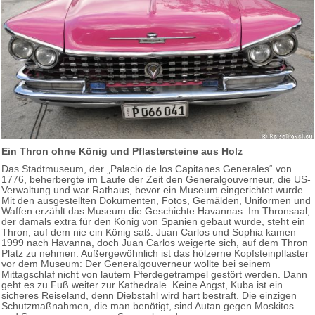
Ein Thron ohne König und Pflastersteine aus Holz
Das Stadtmuseum, der „Palacio de los Capitanes Generales“ von
1776, beherbergte im Laufe der Zeit den Generalgouverneur, die US-
Verwaltung und war Rathaus, bevor ein Museum eingerichtet wurde.
Mit den ausgestellten Dokumenten, Fotos, Gemälden, Uniformen und
Waffen erzählt das Museum die Geschichte Havannas. Im Thronsaal,
der damals extra für den König von Spanien gebaut wurde, steht ein
Thron, auf dem nie ein König saß. Juan Carlos und Sophia kamen
1999 nach Havanna, doch Juan Carlos weigerte sich, auf dem Thron
Platz zu nehmen. Außergewöhnlich ist das hölzerne Kopfsteinpflaster
vor dem Museum: Der Generalgouverneur wollte bei seinem
Mittagschlaf nicht von lautem Pferdegetrampel gestört werden. Dann
geht es zu Fuß weiter zur Kathedrale. Keine Angst, Kuba ist ein
sicheres Reiseland, denn Diebstahl wird hart bestraft. Die einzigen
Schutzmaßnahmen, die man benötigt, sind Autan gegen Moskitos