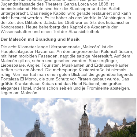
Jugendstilfassade des Theaters García Lorca von 1838 ist
beeindruckend. Heute sind hier die Staatsoper und das Ballett
untergebracht. Das riesige Kapitol wird gerade restauriert und kann
nicht besucht werden. Es ist höher als das Vorbild in Washington. In
der Zeit des Diktators Batista bis 1959 war es Sitz des kubanischen
Kongresses. Heute beherbergt das Kapitol die Akademie der
Wissenschaften und einen Teil der Staatsbibliothek.
Der Malecón mit Brandung und Musik
Die acht Kilometer lange Uferpromenade „Malecón“ ist die
Hauptschlagader Havannas. An den angrenzenden Kolonialhäusern,
mit ihren morbiden Fassaden, nagt die salzige Meeresluft. Auf dem
Malecón gilt es, sehen und gesehen werden. Spaziergänger,
Liebespaare, Angler, Touristen, Musikanten und Erdnussverkäufer
treffen sich am Abend. Die mehrspurige Küstenstraße ist niemals
ruhig. Von hier hat man einen guten Blick auf die gegenüberliegende
Fortaleza El Morro, die zum Schutz vor Piraten gebaut wurde. Das
größte Krankenhaus Kubas und das Hotel National, ein großes
elegantes Hotel, indem schon seit eh und je Prominente absteigen,
liegen am Malecón.