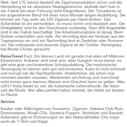
Welt. Seit 170 Jahren besteht die Zigarrenproduktion schon und die
Herstellung ist ein absolutes Staatsgeheimnis, deshalb darf man in
der Fabrik bei einer Führung nicht fotografieren. Der Torcedores ist
ein angesehener Beruf mit einer neun Monate langen Ausbildung. Sie
können am Tag mehr als 100 Zigarren per Hand drehen. Das
Außenblatt ist am wertvollsten, es muss schön und elastisch sein. Die
Einlegblätter sind für den Geschmack zuständig. Über 400 Angestellte
sind in der Fabrik beschäftigt. Die Arbeitsatmosphäre ist lässig. Beim
Drehen unterhalten sich viele. Am Vormittag liest ein Vorleser aus der
Tagespresse vor und am Nachmittag liest er Gedichte oder Romane
vor. Die exklusivste und teuerste Zigarre ist die Cohiba. Hemingway
hat Monte Christo geraucht.
ReiseTravel
Fact: Ein kleines Land mit gerade mal eben elf Millionen
Einwohnern. Kubaner sind zwar arm, aber hungern muss keiner, es
gibt eine gute und kostenlose Schulausbildung. Die medizinische
Versorgung ist ebenso sehr gut und kostenlos. Kuba ist nicht kriminell
und korrupt wie die Nachbarländer. Hotelzimmer, die schon mal
renoviert werden müssten, Wartezeiten am Aufzug und manchmal
nicht immer ganz warmes Wasser zum Duschen kann es geben. Was
soll’s? Kuba bietet so viel, die kubanische Lebensfreude, die Natur
und die Musik. Wer alles perfekt haben möchte, der bleibt am besten
zu Hause.
Service
Kaufen oder Mitbringsel von Souvenirs: Zigarren, Habana Club Rum,
Dominosteine, Musik-CDs, Santería Puppen, Strohhüte und Rasseln.
Außerdem gibt es Erinnerungen an den Nationalhelden Che sogar
auch als T-Shirt und Käppi.