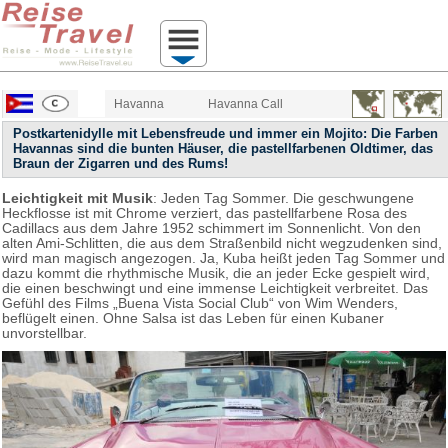
Havanna
Havanna Call
Postkartenidylle mit Lebensfreude und immer ein Mojito: Die Farben
Havannas sind die bunten Häuser, die pastellfarbenen Oldtimer, das
Braun der Zigarren und des Rums!
Leichtigkeit mit Musik
: Jeden Tag Sommer. Die geschwungene
Heckflosse ist mit Chrome verziert, das pastellfarbene Rosa des
Cadillacs aus dem Jahre 1952 schimmert im Sonnenlicht. Von den
alten Ami-Schlitten, die aus dem Straßenbild nicht wegzudenken sind,
wird man magisch angezogen. Ja, Kuba heißt jeden Tag Sommer und
dazu kommt die rhythmische Musik, die an jeder Ecke gespielt wird,
die einen beschwingt und eine immense Leichtigkeit verbreitet. Das
Gefühl des Films „Buena Vista Social Club“ von Wim Wenders,
beflügelt einen. Ohne Salsa ist das Leben für einen Kubaner
unvorstellbar.