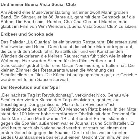
Und immer Buena Vista Social Club
Am Abend eine Musikveranstaltung mit einer zwölf Mann großen
Band. Ein Sänger, er ist 86 Jahre alt, geht mit dem Gehstock auf die
Bühne. Die Band spielt Rumba, Cha-Cha-Cha und Mambo, man
glaubt im Film von Wim Wenders „Buena Vista Social Club“ zu sitzen.
Erdbeer und Schokolade
Das Paladar „La Guarida“ ist ein privates Restaurant. Die ersten zwei
Stockwerke sind Ruine. Dann taucht die schöne Marmortreppe auf,
die zum dritten Stock führt. Kristalllüster und viel Kunst an den
Wänden dekorieren die kleinen Räume; man fühlt sich wie in einer
Wohnung. Hier wurden Szenen für den Film „Erdbeer und
Schokolade“ gedreht, der eine Oscar-Nominierung erhalten hat. Die
kleinen Zimmer des Restaurants waren die Wohnung des
Schriftstellers im Film. Die Küche ist ausgesprochen gut, die Gerichte
werden mit feinen Saucen serviert.
Der Revolution auf der Spur
„Der nächste Tag ist Revolutionstag“, verkündet Nico. Genau wie
Schüler der vierten Klasse den Tag absolvieren, geht es zur
Besichtigung. Der gigantische „Plaza de la Revolución“ ist
beeindruckend, er kann 500.000 Menschen Platz bieten. In der Mitte
steht der 109 Meter hohe sternförmige Obelisk mit dem Denkmal für
José-Martí. Jose Martí war im 19. Jahrhundert Freiheitskämpfer
gegen die Spanier, außerdem war er Journalist und Schriftsteller. Er
wird heute noch als Nationalheld verehrt, er starb bei einem der
ersten Gefechte gegen die Spanier. Der Text des weltbekannten
Liedes Guantanamera basiert auf einem Gedicht von ihm. An der