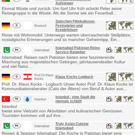
Aufsteiger
Einmal Wüste und zurück: Um fünf Uhr früh schickt Peter seine
Reisegruppe in die Wüste. Als die Sonne wie ein Feuerball...
Zwischen Filmkulissen,
Festspielen und
Rostock
Kreidefelsen
Reise mit Wohnmobil: Unterwegs warten überraschende Stellplätze,
nostalgische Erinnerungen und so mancher Geheimtipp. Ein...
Islamabad Pakistan Reise
Islamabad
Service Ratgeber
Islamabad: Reisen nach Pakistan bieten eine faszinierende
Mischung aus majestätischen Gebirgen, jahrtausendealter Kultur
und viel Natur....
Prof.Dr.Klaus
Klaus Kocks Logbuch
Kocks
Prof. Dr. Klaus Kocks - Logbuch Unser Autor Prof. Dr. Klaus Kocks ist
Kommunikationsberater (Cato der Ältere) von Beruf & Autor aus...
Istanbul - eine Stadt die
Istanbul
niemals schläft
Istanbul
bietet eine Vielzahl von Aktivitäten und kulinarischen Genüssen.
Touristen kommen voll auf ihre...
Truly Asian Cuisine
Islamabad
Islamabad
Reisen & Speisen Islamabad: Die Küche in Pakistan bietet eine