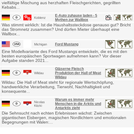
vielfältige Mischung aus herzhaften Fleischgerichten, gegrillten
Kebabs...
E-Auto zuhause laden - 5
Koblenz
Mythen zur Wallbox
Was stimmt wirklich: Ist die Haushaltssteckdose genauso gut? Bricht
das Stromnetz zusammen? Und dürfen Mieter überhaupt eine
Wallbox...
Ford Mustang
Michigan
Eine Modellvariante des Ford Mustangs entwickeln, die es mit den
besten europäischen Sportwagen aufnehmen kann? Vor dieser
Aufgabe standen 2021...
Gläserne Fleisch
Produktion der Hall of Meat
Wildau
Wildau
Wildau: Die Hall of Meat steht für regionale Wertschöpfung,
handwerkliche Verarbeitung, Tierwohl, Nachhaltigkeit und
konsequente...
Warum es immer mehr
Nicolas
Menschen in die Arktis und
Kitzki
Antarktis zieht
Die Sehnsucht nach echten Erlebnissen wächst: Zwischen
gigantischen Eisbergen, magischen Nordlichtern und emotionalen
Begegnungen mit Walen:...