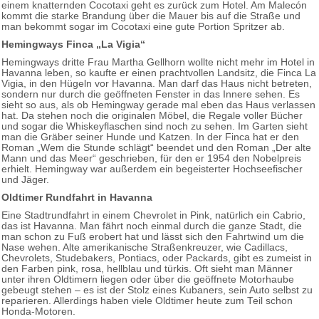
einem knatternden Cocotaxi geht es zurück zum Hotel. Am Malecón
kommt die starke Brandung über die Mauer bis auf die Straße und
man bekommt sogar im Cocotaxi eine gute Portion Spritzer ab.
Hemingways Finca „La Vigia“
Hemingways dritte Frau Martha Gellhorn wollte nicht mehr im Hotel in
Havanna leben, so kaufte er einen prachtvollen Landsitz, die Finca La
Vigia, in den Hügeln vor Havanna. Man darf das Haus nicht betreten,
sondern nur durch die geöffneten Fenster in das Innere sehen. Es
sieht so aus, als ob Hemingway gerade mal eben das Haus verlassen
hat. Da stehen noch die originalen Möbel, die Regale voller Bücher
und sogar die Whiskeyflaschen sind noch zu sehen. Im Garten sieht
man die Gräber seiner Hunde und Katzen. In der Finca hat er den
Roman „Wem die Stunde schlägt“ beendet und den Roman „Der alte
Mann und das Meer“ geschrieben, für den er 1954 den Nobelpreis
erhielt. Hemingway war außerdem ein begeisterter Hochseefischer
und Jäger.
Oldtimer Rundfahrt in Havanna
Eine Stadtrundfahrt in einem Chevrolet in Pink, natürlich ein Cabrio,
das ist Havanna. Man fährt noch einmal durch die ganze Stadt, die
man schon zu Fuß erobert hat und lässt sich den Fahrtwind um die
Nase wehen. Alte amerikanische Straßenkreuzer, wie Cadillacs,
Chevrolets, Studebakers, Pontiacs, oder Packards, gibt es zumeist in
den Farben pink, rosa, hellblau und türkis. Oft sieht man Männer
unter ihren Oldtimern liegen oder über die geöffnete Motorhaube
gebeugt stehen – es ist der Stolz eines Kubaners, sein Auto selbst zu
reparieren. Allerdings haben viele Oldtimer heute zum Teil schon
Honda-Motoren.