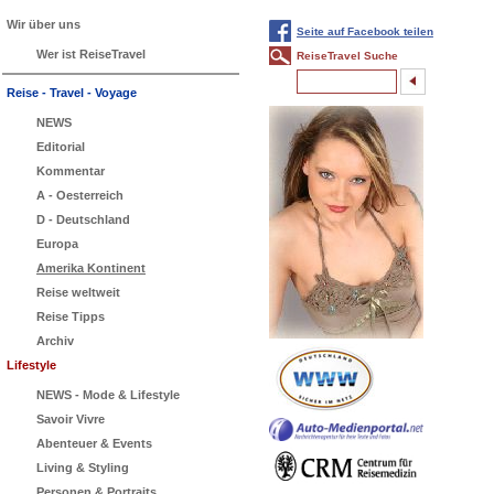
Wir über uns
Seite auf Facebook teilen
Wer ist ReiseTravel
ReiseTravel Suche
Reise - Travel - Voyage
NEWS
Editorial
Kommentar
A - Oesterreich
D - Deutschland
Europa
Amerika Kontinent
Reise weltweit
Reise Tipps
Archiv
Lifestyle
NEWS - Mode & Lifestyle
Savoir Vivre
Abenteuer & Events
Living & Styling
Personen & Portraits