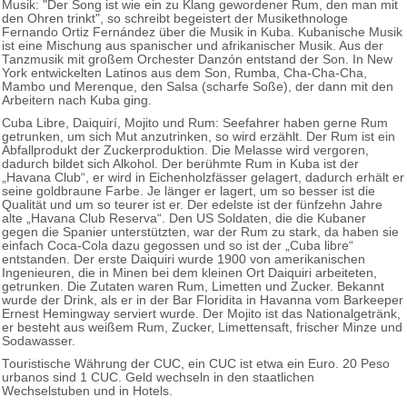
Musik: "Der Song ist wie ein zu Klang gewordener Rum, den man mit
den Ohren trinkt", so schreibt begeistert der Musikethnologe
Fernando Ortiz Fernández über die Musik in Kuba. Kubanische Musik
ist eine Mischung aus spanischer und afrikanischer Musik. Aus der
Tanzmusik mit großem Orchester Danzón entstand der Son. In New
York entwickelten Latinos aus dem Son, Rumba, Cha-Cha-Cha,
Mambo und Merenque, den Salsa (scharfe Soße), der dann mit den
Arbeitern nach Kuba ging.
Cuba Libre, Daiquirí, Mojito und Rum: Seefahrer haben gerne Rum
getrunken, um sich Mut anzutrinken, so wird erzählt. Der Rum ist ein
Abfallprodukt der Zuckerproduktion. Die Melasse wird vergoren,
dadurch bildet sich Alkohol. Der berühmte Rum in Kuba ist der
„Havana Club“, er wird in Eichenholzfässer gelagert, dadurch erhält er
seine goldbraune Farbe. Je länger er lagert, um so besser ist die
Qualität und um so teurer ist er. Der edelste ist der fünfzehn Jahre
alte „Havana Club Reserva“. Den US Soldaten, die die Kubaner
gegen die Spanier unterstützten, war der Rum zu stark, da haben sie
einfach Coca-Cola dazu gegossen und so ist der „Cuba libre“
entstanden. Der erste Daiquiri wurde 1900 von amerikanischen
Ingenieuren, die in Minen bei dem kleinen Ort Daiquiri arbeiteten,
getrunken. Die Zutaten waren Rum, Limetten und Zucker. Bekannt
wurde der Drink, als er in der Bar Floridita in Havanna vom Barkeeper
Ernest Hemingway serviert wurde. Der Mojito ist das Nationalgetränk,
er besteht aus weißem Rum, Zucker, Limettensaft, frischer Minze und
Sodawasser.
Touristische Währung der CUC, ein CUC ist etwa ein Euro. 20 Peso
urbanos sind 1 CUC. Geld wechseln in den staatlichen
Wechselstuben und in Hotels.