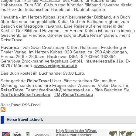
zeigen sehr klar die Faszination des Autors für Kuba und die
Habaneras. Zum 500. Geburtstag führt der Bildband Havanna direkt
ins Herz der kubanischen Hauptstadt: Hautnah spüren.
Havanna - Im Herzen Kubas ist ein berührender Bildband, ein Buch
über das neue junge aktuelle Kuba. Und der Bildband regt an, zum
Besuch der Metropole Havanna. Eine Reise auf eine Insel in der
Karibik. Der Bildband Havanna - Im Herzen Kubas ist auch ein ideales
Geschenk, an Freunde, die eine solche „Kuba Reise“ planen, meint
ReiseTravel.
Havanna
- von Sven Creutzmann & Bert Hoffmann. Frederking &
Thaler Verlag. Im Herzen Kubas. 320 Seiten, ca. 250 Abbildungen,
Format 26,8 x 28,9 cm, Hardcover, ISBN: 9-783954-162864.
GeraNova Bruckmann Verlagshaus GmbH, Infanteriestraße 11a, D-
80797 München.
www.verlagshaus.de
Das Buch kostet im Buchhandel 59,00 Euro.
Sehr geehrte
ReiseTravel
User. Bitte schreiben Sie uns Ihre
Meinung, senden uns Ihre Fragen oder Wünsche. Vielen Dank. Ihr
ReiseTravel
Team:
feedback@reisetravel.eu
- Bitte Beachten Sie
YouTube.ReiseTravel.eu
-
#MyReiseTravel.eu
ReiseTravel RSS-Feed:
ReiseTravel aktuell:
High Noon in der Wüste.
Afrikas touristischer
Windhoek