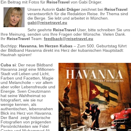
Ein Beitrag mit Fotos für
ReiseTravel
von Gabi Dräger.
Unsere Autorin
Gabi Dräger
zeichnet bei
ReiseTravel
verantwortlich für die Redaktion Reise. Ihr Thema sind
die Berge. Sie lebt und arbeitet in München.
gabi@reisetravel.eu
Sehr geehrte
ReiseTravel
User, bitte schreiben Sie uns
Ihre Meinung, senden uns Ihre Fragen oder Wünsche. Vielen Dank.
Ihr
ReiseTravel
Team:
feedback@reisetravel.eu
Buchtipp:
Havanna. Im Herzen Kubas
– Zum 500. Geburtstag führt
der Bildband Havanna direkt ins Herz der kubanischen Hauptstadt:
Hautnah spüren!
Cuba si
: Der neue Bildband
Havanna zeigt eine Millionen-
Stadt voll Leben und Licht,
Farben und Facetten, Magie
und Melancholie – vor allem
aber voller Lebensfreude und
Energie. Sven Creutzmann
hat seine Wahlheimat so
fotografiert, wie sie nur
wenige kennen, als
authentischen, lebensnahen
Blick ins Herz von Havanna.
Der Band zeigt historische
Fotografien von prägenden
Persönlichkeiten wie Fidel
Castro und Muhammad Ali