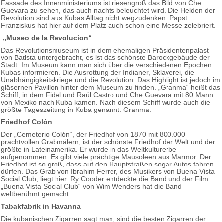
Fassade des Innenministeriums ist riesengroß das Bild von Che
Guevara zu sehen, das auch nachts beleuchtet wird. Die Helden der
Revolution sind aus Kubas Alltag nicht wegzudenken. Papst
Franziskus hat hier auf dem Platz auch schon eine Messe zelebriert.
„Museo de la Revolucion“
Das Revolutionsmuseum ist in dem ehemaligen Präsidentenpalast
von Batista untergebracht, es ist das schönste Barockgebäude der
Stadt. Im Museum kann man sich über die verschiedenen Epochen
Kubas informieren. Die Ausrottung der Indianer, Sklaverei, die
Unabhängigkeitskriege und die Revolution. Das Highlight ist jedoch im
gläsernen Pavillon hinter dem Museum zu finden. „Granma“ heißt das
Schiff, in dem Fidel und Raúl Castro und Che Guevara mit 80 Mann
von Mexiko nach Kuba kamen. Nach diesem Schiff wurde auch die
größte Tageszeitung in Kuba genannt: Granma.
Friedhof Colón
Der „Cemeterio Colón“, der Friedhof von 1870 mit 800.000
prachtvollen Grabmälern, ist der schönste Friedhof der Welt und der
größte in Lateinamerika. Er wurde in das Weltkulturerbe
aufgenommen. Es gibt viele prächtige Mausoleen aus Marmor. Der
Friedhof ist so groß, dass auf den Hauptstraßen sogar Autos fahren
dürfen. Das Grab von Ibrahim Ferrer, des Musikers von Buena Vista
Social Club, liegt hier. Ry Cooder entdeckte die Band und der Film
„Buena Vista Social Club“ von Wim Wenders hat die Band
weltberühmt gemacht.
Tabakfabrik in Havanna
Die kubanischen Zigarren sagt man, sind die besten Zigarren der