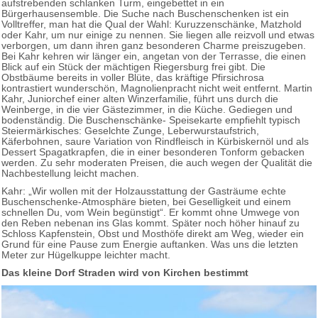
aufstrebenden schlanken Turm, eingebettet in ein
Bürgerhausensemble. Die Suche nach Buschenschenken ist ein
Volltreffer, man hat die Qual der Wahl: Kuruzzenschänke, Matzhold
oder Kahr, um nur einige zu nennen. Sie liegen alle reizvoll und etwas
verborgen, um dann ihren ganz besonderen Charme preiszugeben.
Bei Kahr kehren wir länger ein, angetan von der Terrasse, die einen
Blick auf ein Stück der mächtigen Riegersburg frei gibt. Die
Obstbäume bereits in voller Blüte, das kräftige Pfirsichrosa
kontrastiert wunderschön, Magnolienpracht nicht weit entfernt. Martin
Kahr, Juniorchef einer alten Winzerfamilie, führt uns durch die
Weinberge, in die vier Gästezimmer, in die Küche. Gediegen und
bodenständig. Die Buschenschänke- Speisekarte empfiehlt typisch
Steiermärkisches: Geselchte Zunge, Leberwurstaufstrich,
Käferbohnen, saure Variation von Rindfleisch in Kürbiskernöl und als
Dessert Spagatkrapfen, die in einer besonderen Tonform gebacken
werden. Zu sehr moderaten Preisen, die auch wegen der Qualität die
Nachbestellung leicht machen.
Kahr: „Wir wollen mit der Holzausstattung der Gasträume echte
Buschenschenke-Atmosphäre bieten, bei Geselligkeit und einem
schnellen Du, vom Wein begünstigt“. Er kommt ohne Umwege von
den Reben nebenan ins Glas kommt. Später noch höher hinauf zu
Schloss Kapfenstein, Obst und Mosthöfe direkt am Weg, wieder ein
Grund für eine Pause zum Energie auftanken. Was uns die letzten
Meter zur Hügelkuppe leichter macht.
Das kleine Dorf Straden wird von Kirchen bestimmt