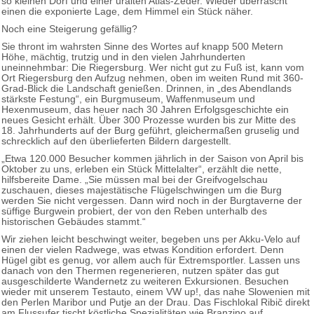
so kleinen Dorf und einer uralten Atlas-Zeder. Wieder überrascht
einen die exponierte Lage, dem Himmel ein Stück näher.
Noch eine Steigerung gefällig?
Sie thront im wahrsten Sinne des Wortes auf knapp 500 Metern
Höhe, mächtig, trutzig und in den vielen Jahrhunderten
uneinnehmbar: Die Riegersburg. Wer nicht gut zu Fuß ist, kann vom
Ort Riegersburg den Aufzug nehmen, oben im weiten Rund mit 360-
Grad-Blick die Landschaft genießen. Drinnen, in „des Abendlands
stärkste Festung“, ein Burgmuseum, Waffenmuseum und
Hexenmuseum, das heuer nach 30 Jahren Erfolgsgeschichte ein
neues Gesicht erhält. Über 300 Prozesse wurden bis zur Mitte des
18. Jahrhunderts auf der Burg geführt, gleichermaßen gruselig und
schrecklich auf den überlieferten Bildern dargestellt.
„Etwa 120.000 Besucher kommen jährlich in der Saison von April bis
Oktober zu uns, erleben ein Stück Mittelalter“, erzählt die nette,
hilfsbereite Dame. „Sie müssen mal bei der Greifvogelschau
zuschauen, dieses majestätische Flügelschwingen um die Burg
werden Sie nicht vergessen. Dann wird noch in der Burgtaverne der
süffige Burgwein probiert, der von den Reben unterhalb des
historischen Gebäudes stammt.“
Wir ziehen leicht beschwingt weiter, begeben uns per Akku-Velo auf
einen der vielen Radwege, was etwas Kondition erfordert. Denn
Hügel gibt es genug, vor allem auch für Extremsportler. Lassen uns
danach von den Thermen regenerieren, nutzen später das gut
ausgeschilderte Wandernetz zu weiteren Exkursionen. Besuchen
wieder mit unserem Testauto, einem VW up!, das nahe Slowenien mit
den Perlen Maribor und Putje an der Drau. Das Fischlokal Ribič direkt
am Flussufer tischt köstliche Spezialitäten wie Branzino auf.