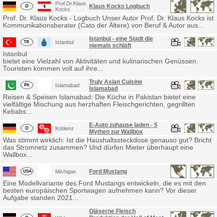
Prof.Dr.Klaus
Klaus Kocks Logbuch
Kocks
Prof. Dr. Klaus Kocks - Logbuch Unser Autor Prof. Dr. Klaus Kocks ist
Kommunikationsberater (Cato der Ältere) von Beruf & Autor aus...
Istanbul - eine Stadt die
Istanbul
niemals schläft
Istanbul
bietet eine Vielzahl von Aktivitäten und kulinarischen Genüssen.
Touristen kommen voll auf ihre...
Truly Asian Cuisine
Islamabad
Islamabad
Reisen & Speisen Islamabad: Die Küche in Pakistan bietet eine
vielfältige Mischung aus herzhaften Fleischgerichten, gegrillten
Kebabs...
E-Auto zuhause laden - 5
Koblenz
Mythen zur Wallbox
Was stimmt wirklich: Ist die Haushaltssteckdose genauso gut? Bricht
das Stromnetz zusammen? Und dürfen Mieter überhaupt eine
Wallbox...
Ford Mustang
Michigan
Eine Modellvariante des Ford Mustangs entwickeln, die es mit den
besten europäischen Sportwagen aufnehmen kann? Vor dieser
Aufgabe standen 2021...
Gläserne Fleisch