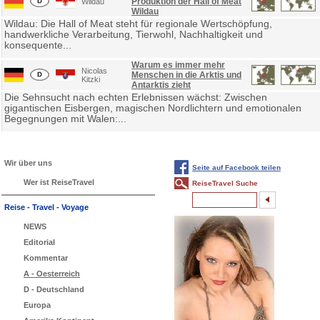
Produktion der Hall of Meat
Wildau
Wildau
Wildau: Die Hall of Meat steht für regionale Wertschöpfung,
handwerkliche Verarbeitung, Tierwohl, Nachhaltigkeit und
konsequente...
Warum es immer mehr
Nicolas
Menschen in die Arktis und
Kitzki
Antarktis zieht
Die Sehnsucht nach echten Erlebnissen wächst: Zwischen
gigantischen Eisbergen, magischen Nordlichtern und emotionalen
Begegnungen mit Walen:...
Wir über uns
Seite auf Facebook teilen
Wer ist ReiseTravel
ReiseTravel Suche
Reise - Travel - Voyage
NEWS
Editorial
Kommentar
A - Oesterreich
D - Deutschland
Europa