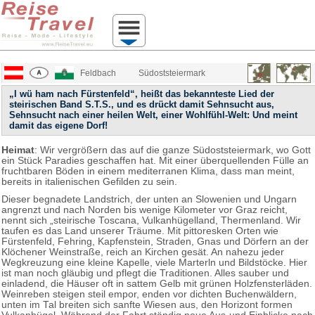
Feldbach
Südoststeiermark
„I wü ham nach Fürstenfeld“, heißt das bekannteste Lied der
steirischen Band S.T.S., und es drückt damit Sehnsucht aus,
Sehnsucht nach einer heilen Welt, einer Wohlfühl-Welt: Und meint
damit das eigene Dorf!
Heimat
: Wir vergrößern das auf die ganze Südoststeiermark, wo Gott
ein Stück Paradies geschaffen hat. Mit einer überquellenden Fülle an
fruchtbaren Böden in einem mediterranen Klima, dass man meint,
bereits in italienischen Gefilden zu sein.
Dieser begnadete Landstrich, der unten an Slowenien und Ungarn
angrenzt und nach Norden bis wenige Kilometer vor Graz reicht,
nennt sich „steirische Toscana, Vulkanhügelland, Thermenland. Wir
taufen es das Land unserer Träume. Mit pittoresken Orten wie
Fürstenfeld, Fehring, Kapfenstein, Straden, Gnas und Dörfern an der
Klöchener Weinstraße, reich an Kirchen gesät. An nahezu jeder
Wegkreuzung eine kleine Kapelle, viele Marterln und Bildstöcke. Hier
ist man noch gläubig und pflegt die Traditionen. Alles sauber und
einladend, die Häuser oft in sattem Gelb mit grünen Holzfensterläden.
Weinreben steigen steil empor, enden vor dichten Buchenwäldern,
unten im Tal breiten sich sanfte Wiesen aus, den Horizont formen