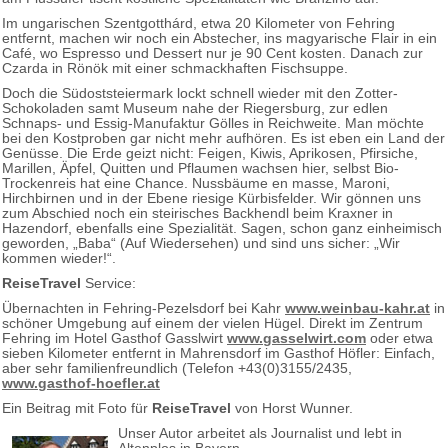
Im ungarischen Szentgotthárd, etwa 20 Kilometer von Fehring
entfernt, machen wir noch ein Abstecher, ins magyarische Flair in ein
Café, wo Espresso und Dessert nur je 90 Cent kosten. Danach zur
Czarda in Rönök mit einer schmackhaften Fischsuppe.
Doch die Südoststeiermark lockt schnell wieder mit den Zotter-
Schokoladen samt Museum nahe der Riegersburg, zur edlen
Schnaps- und Essig-Manufaktur Gölles in Reichweite. Man möchte
bei den Kostproben gar nicht mehr aufhören. Es ist eben ein Land der
Genüsse. Die Erde geizt nicht: Feigen, Kiwis, Aprikosen, Pfirsiche,
Marillen, Äpfel, Quitten und Pflaumen wachsen hier, selbst Bio-
Trockenreis hat eine Chance. Nussbäume en masse, Maroni,
Hirchbirnen und in der Ebene riesige Kürbisfelder. Wir gönnen uns
zum Abschied noch ein steirisches Backhendl beim Kraxner in
Hazendorf, ebenfalls eine Spezialität. Sagen, schon ganz einheimisch
geworden, „Baba“ (Auf Wiedersehen) und sind uns sicher: „Wir
kommen wieder!“.
ReiseTravel
Service:
Übernachten in Fehring-Pezelsdorf bei Kahr
www.weinbau-kahr.at
in
schöner Umgebung auf einem der vielen Hügel. Direkt im Zentrum
Fehring im Hotel Gasthof Gasslwirt
www.gasselwirt.com
oder etwa
sieben Kilometer entfernt in Mahrensdorf im Gasthof Höfler: Einfach,
aber sehr familienfreundlich (Telefon +43(0)3155/2435,
www.gasthof-hoefler.at
Ein Beitrag mit Foto für
ReiseTravel
von Horst Wunner.
Unser Autor arbeitet als Journalist und lebt in