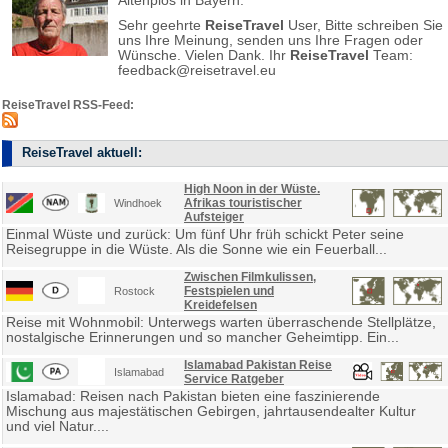
Altenplos in Bayern.
Sehr geehrte
ReiseTravel
User, Bitte schreiben Sie
uns Ihre Meinung, senden uns Ihre Fragen oder
Wünsche. Vielen Dank. Ihr
ReiseTravel
Team:
feedback@reisetravel.eu
ReiseTravel RSS-Feed:
ReiseTravel aktuell:
High Noon in der Wüste.
Afrikas touristischer
Windhoek
Aufsteiger
Einmal Wüste und zurück: Um fünf Uhr früh schickt Peter seine
Reisegruppe in die Wüste. Als die Sonne wie ein Feuerball...
Zwischen Filmkulissen,
Festspielen und
Rostock
Kreidefelsen
Reise mit Wohnmobil: Unterwegs warten überraschende Stellplätze,
nostalgische Erinnerungen und so mancher Geheimtipp. Ein...
Islamabad Pakistan Reise
Islamabad
Service Ratgeber
Islamabad: Reisen nach Pakistan bieten eine faszinierende
Mischung aus majestätischen Gebirgen, jahrtausendealter Kultur
und viel Natur....