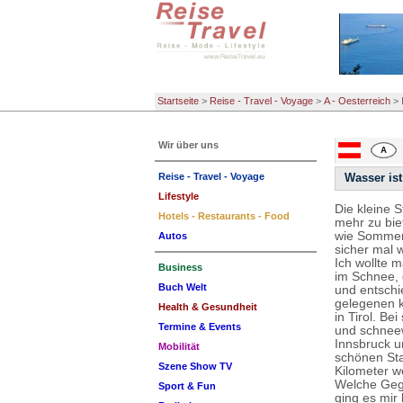
Startseite
>
Reise - Travel - Voyage
>
A - Oesterreich
>
Wir über uns
Reise - Travel - Voyage
Wasser ist
Lifestyle
Die kleine 
Hotels - Restaurants - Food
mehr zu biet
wie Sommer 
Autos
sicher mal 
Ich wollte 
Business
im Schnee, 
Buch Welt
und entschi
gelegenen 
Health & Gesundheit
in Tirol. B
Termine & Events
und schneew
Innsbruck u
Mobilität
schönen Sta
Szene Show TV
Kilometer w
Welche Gege
Sport & Fun
ging es mir 