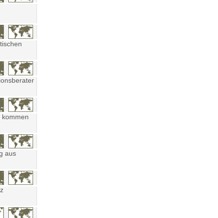
tischen
ionsberater
ten kommen
ng aus
tz