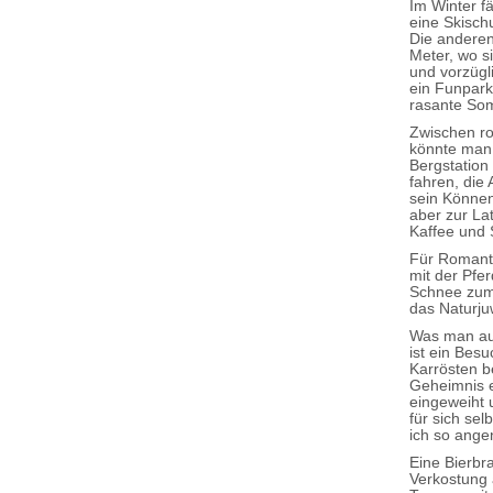
Im Winter f
eine Skischu
Die anderen
Meter, wo s
und vorzüg
ein Funpark
rasante Som
Zwischen r
könnte man 
Bergstatio
fahren, die
sein Können
aber zur La
Kaffee und 
Für Romanti
mit der Pfer
Schnee zum 
das Naturjuw
Was man auf
ist ein Bes
Karrösten b
Geheimnis e
eingeweiht 
für sich sel
ich so ange
Eine Bierbr
Verkostung 