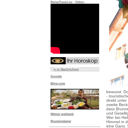
ReiseTravel.eu - Video:
n-tv Nachrichten
Google
Bing.com
bewusst. Do
- touristis
direkt unte
zweite Beck
dass Brunne
und Gesellig
Wetter weltweit
Wer bei Hei
Routenplaner
Himmel in d
eine Gans. S