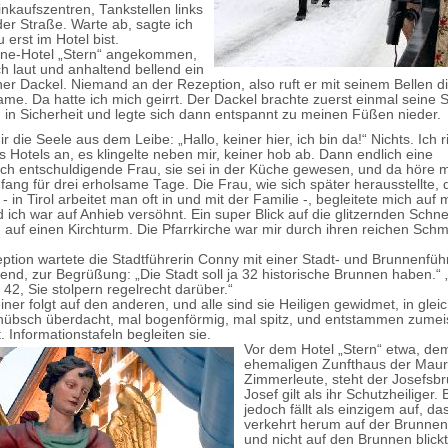
inkaufszentren, Tankstellen links
der Straße. Warte ab, sagte ich
 erst im Hotel bist.
rne-Hotel „Stern“ angekommen,
h laut und anhaltend bellend ein
er Dackel. Niemand an der Rezeption, also ruft er mit seinem Bellen d
e. Da hatte ich mich geirrt. Der Dackel brachte zuerst einmal seine 
 in Sicherheit und legte sich dann entspannt zu meinen Füßen nieder.
ir die Seele aus dem Leibe: „Hallo, keiner hier, ich bin da!“ Nichts. Ich r
Hotels an, es klingelte neben mir, keiner hob ab. Dann endlich eine
lich entschuldigende Frau, sie sei in der Küche gewesen, und da höre m
fang für drei erholsame Tage. Die Frau, wie sich später herausstellte, 
 in Tirol arbeitet man oft in und mit der Familie -, begleitete mich auf 
 ich war auf Anhieb versöhnt. Ein super Blick auf die glitzernden Schne
auf einen Kirchturm. Die Pfarrkirche war mir durch ihren reichen Schm
ption wartete die Stadtführerin Conny mit einer Stadt- und Brunnenführ
lend, zur Begrüßung: „Die Stadt soll ja 32 historische Brunnen haben.“ 
d 42, Sie stolpern regelrecht darüber.“
einer folgt auf den anderen, und alle sind sie Heiligen gewidmet, in gleic
 hübsch überdacht, mal bogenförmig, mal spitz, und entstammen zumei
rt. Informationstafeln begleiten sie.
Vor dem Hotel „Stern“ etwa, de
ehemaligen Zunfthaus der Maur
Zimmerleute, steht der Josefsb
Josef gilt als ihr Schutzheiliger.
jedoch fällt als einzigem auf, da
verkehrt herum auf der Brunnen
und nicht auf den Brunnen blick