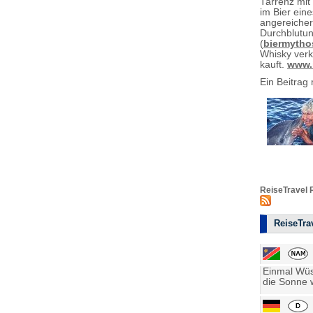
Tarrenz mit
im Bier eine
angereichert
Durchblutun
(
biermytho
Whisky verko
kauft.
www.
Ein Beitrag 
ReiseTravel 
ReiseTrav
Einmal Wüst
die Sonne w