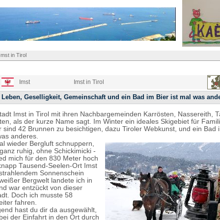
Imst in Tirol
Imst
Imst in Tirol
 Leben, Geselligkeit, Gemeinschaft und ein Bad im Bier ist mal was and
Stadt Imst in Tirol mit ihren Nachbargemeinden Karrösten, Nassereith, T
en, als der kurze Name sagt. Im Winter ein ideales Skigebiet für Famil
sind 42 Brunnen zu besichtigen, dazu Tiroler Webkunst, und ein Bad im
was anderes.
mal wieder Bergluft schnuppern,
ganz ruhig, ohne Schickimicki -
ed mich für den 830 Meter hoch
knapp Tausend-Seelen-Ort Imst
ei strahlendem Sonnenschein
eißer Bergwelt landete ich in
nd war entzückt von dieser
dt. Doch ich musste 58
eiter fahren.
nd hast du dir da ausgewählt,
bei der Einfahrt in den Ort durch