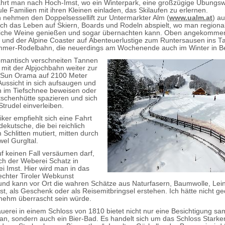
ährt man nach Hoch-Imst, wo ein Winterpark, eine großzügige Übungsw
le Familien mit ihren Kleinen einladen, das Skilaufen zu erlernen.
 nehmen den Doppelsessellift zur Untermarkter Alm (
www.ualm.at
) a
ich das Leben auf Skiern, Boards und Rodeln abspielt, wo man regiona
liche Weine genießen und sogar übernachten kann. Oben angekommen
 und der Alpine Coaster auf Abenteuerlustige zum Runtersausen ins Ta
mer-Rodelbahn, die neuerdings am Wochenende auch im Winter in Bet
omantisch verschneiten Tannen
mit der Alpjochbahn weiter zur
n Sun Orama auf 2100 Meter
 Aussicht in sich aufsaugen und
 im Tiefschnee beweisen oder
tschenhütte spazieren und sich
Strudel einverleiben.
ker empfiehlt sich eine Fahrt
dekutsche, die bei reichlich
Schlitten mutiert, mitten durch
el Gurgltal.
 keinen Fall versäumen darf,
uch der Weberei Schatz in
ei Imst. Hier wird man in das
chter Tiroler Webkunst
und kann vor Ort die wahren Schätze aus Naturfasern, Baumwolle, Lein
bst, als Geschenk oder als Reisemitbringsel erstehen. Ich hätte nicht g
nehm überrascht sein würde.
auerei in einem Schloss von 1810 bietet nicht nur eine Besichtigung sa
an, sondern auch ein Bier-Bad. Es handelt sich um das Schloss Starke