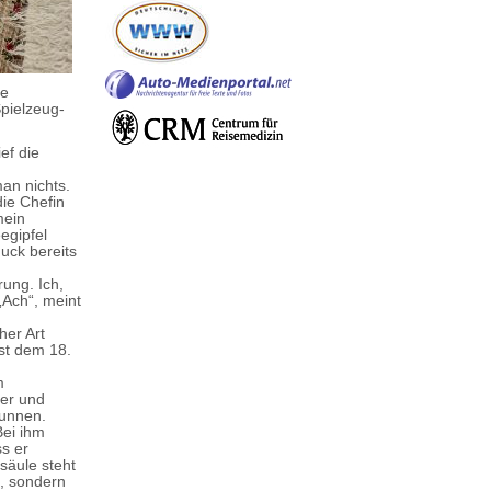
ie
Spielzeug-
ief die
an nichts.
die Chefin
mein
egipfel
uck bereits
ung. Ich,
„Ach“, meint
her Art
st dem 18.
m
er und
runnen.
 Bei ihm
ss er
säule steht
t, sondern