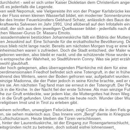
 durchbohrt - weil er sich unter Kaiser Diokletian dem Christentum ang
eiß es jedenfalls die Legende.
ken weilt Nepomuk, wie Vielgereiste ihn von der Prager Karlsbrücke k
o der Fluss einen kleinen Wasserfall bildet, ein moderner Sonnenbrunn
be des Imster Feuerkünstlers Gebhard Schatz, anlässlich des Baus de
kraftwerks Salvesen im Jahr 1991. Und allüberall auf den Infotafeln ein
stall, der sich aus dem jeweiligen Quellwasser bildet - jedenfalls nach 
schen Wasser-Gurus Dr. Masaru Emoto.
Fassadenmalerei bestückten Johanneskirche fällt ein Bildnis der Mutter
en Jesuskind auf. Eine Schande für die erzkatholische Bevölkerung. D
sus blieb nicht lange nackt. Bereits am nächsten Morgen trug er eine 
inheimischen waren`s zufrieden. Doch die Stadt entschied, der Maler wo
e geboren werden, also bleibt er nackt, und die schützende Hose wurde 
es entspreche der Wahrheit, so Stadtführerin Conny. Was sie jetzt erzäh
bwohl glaubhaft.
er hoch gelegenen, alles überragenden Pfarrkirche mit dem für eine
berdimensionalen Friedhof befindet sich eine Totengruft, in der in früh
ährend des Winters, wenn der Boden gefroren war, aufgebahrt wurden. 
winzige Madonna, die der Pater jedoch in seine Kirche brachte, weil er 
öre sie. Am nächsten Tag fand man sie erneut in der Totengruft. Der Pat
ck in die Kirche. In der Nacht fiel der erste Schnee. Als man winzige F
che zur Gruft entdeckte, war jedem klar, die Muttergottes hat ihren Weg
ck in die Gruft gefunden. Und da wacht sie heute noch. Wunder über Wu
religiösen Imst und in Tirol zu erleben gibt.
 einem schroffen, unwegigen Felsrücken, zeigt Conny die in den Fels
, sie sehen malerisch aus. Das Innere vom „Bergl“ diente in Kriegszei
Luftschutzraum. Heute bleiben die Türen verschlossen.
, hinter der Laurentiuskirche, ist der Eingang zur Rosengartenschlucht,
eitsgründen nicht zu betreten, doch sobald eisfrei lohnenswert.