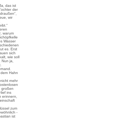
Ja, das ist
Tochter der
 draußen“,
eue, wir
z
ibt.“
eren
ar, warum
Schöpfkelle
des Wasser
rschiedenen
t es. Erst
rauen sich
alt, wie soll
 Nun ja,
.
iemand.
s dem Hahn
nicht mehr
kostenlosen
m großen
ief ins
 erinnern,
einschaft
hlüssel zum
ewöhnlich -
astian ist