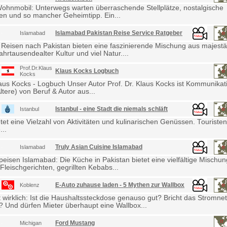
Wohnmobil: Unterwegs warten überraschende Stellplätze, nostalgische
en und so mancher Geheimtipp. Ein...
Islamabad Pakistan Reise Service Ratgeber
Islamabad
 Reisen nach Pakistan bieten eine faszinierende Mischung aus majestä
ahrtausendealter Kultur und viel Natur....
Prof.Dr.Klaus
Klaus Kocks Logbuch
Kocks
laus Kocks - Logbuch Unser Autor Prof. Dr. Klaus Kocks ist Kommunikat
ltere) von Beruf & Autor aus...
Istanbul - eine Stadt die niemals schläft
Istanbul
etet eine Vielzahl von Aktivitäten und kulinarischen Genüssen. Touris
...
Truly Asian Cuisine Islamabad
Islamabad
eisen Islamabad: Die Küche in Pakistan bietet eine vielfältige Mischu
Fleischgerichten, gegrillten Kebabs...
E-Auto zuhause laden - 5 Mythen zur Wallbox
Koblenz
wirklich: Ist die Haushaltssteckdose genauso gut? Bricht das Stromne
Und dürfen Mieter überhaupt eine Wallbox...
Ford Mustang
Michigan