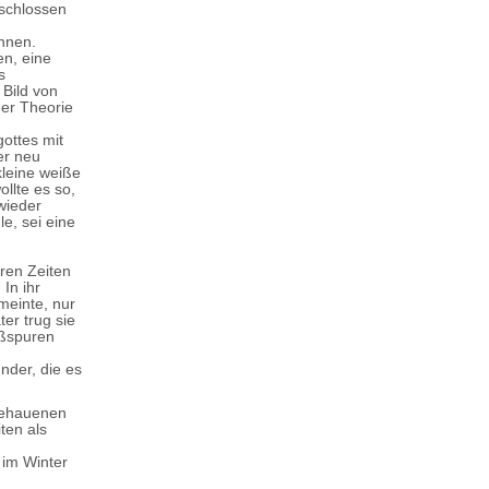
eschlossen
ennen.
en, eine
s
 Bild von
der Theorie
gottes mit
er neu
kleine weiße
llte es so,
wieder
le, sei eine
eren Zeiten
In ihr
meinte, nur
er trug sie
ußspuren
nder, die es
 gehauenen
ten als
 im Winter