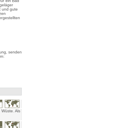
für ein Bad
rgeläger
t und gute
zen
ergestellten
nung, senden
m:
 Wüste. Als