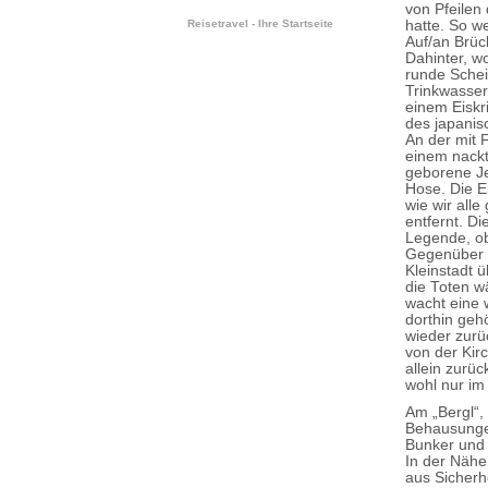
von Pfeilen
hatte. So w
Reisetravel - Ihre Startseite
Auf/an Brüc
Dahinter, w
runde Schei
Trinkwasser
einem Eiskri
des japani
An der mit 
einem nackt
geborene Je
Hose. Die E
wie wir all
entfernt. Di
Legende, o
Gegenüber d
Kleinstadt ü
die Toten w
wacht eine 
dorthin geh
wieder zurü
von der Kir
allein zurü
wohl nur im 
Am „Bergl“,
Behausungen
Bunker und 
In der Nähe
aus Sicherh