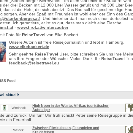
 dem „Starkenberger Biermythos“. Im alten Gärkeller der Brauerei wird 
s der drei Becken mit 12.000 Liter Wasser gefüllt und mit 300 Liter Bie
, das ist die Hefe, die sich absetzt. Das Bad soll für geschmeidige Hau
g sorgen. Aber der Spaß mit Freunden ist wohl eher der Sinn des Gan
s@starkenberger.at
). Und hinterher darf man noch einen dortselbst h
sten. Ich garantiere, er ist so gut, dass man gleich eine Flasche
imst.at
-
www.tirol.at/winterzauber
mit Foto für
ReiseTravel
von Elke Backert.
Unsere Autorin ist freie Reisejournalistin und lebt in Hamburg.
www.elkebackert.de
Sehr geehrte
ReiseTravel
User, bitte schreiben Sie uns Ihre Mei
uns Ihre Fragen oder Wünsche. Vielen Dank. Ihr
ReiseTravel
Tea
feedback@reisetravel.eu
RSS-Feed:
el aktuell:
High Noon in der Wüste. Afrikas touristischer
Windhoek
Aufsteiger
e und zurück: Um fünf Uhr früh schickt Peter seine Reisegruppe in die
ie ein Feuerball...
Zwischen Filmkulissen, Festspielen und
Rostock
Kreidefelsen