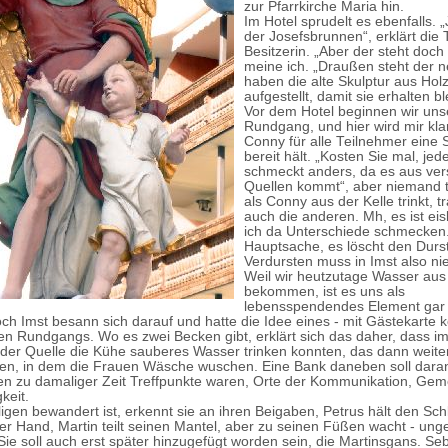
zur Pfarrkirche Maria hin.
Im Hotel sprudelt es ebenfalls. „
der Josefsbrunnen“, erklärt die 
Besitzerin. „Aber der steht doch
meine ich. „Draußen steht der n
haben die alte Skulptur aus Hol
aufgestellt, damit sie erhalten ble
Vor dem Hotel beginnen wir uns
Rundgang, und hier wird mir kl
Conny für alle Teilnehmer eine 
bereit hält. „Kosten Sie mal, je
schmeckt anders, da es aus ve
Quellen kommt“, aber niemand tu
als Conny aus der Kelle trinkt, t
auch die anderen. Mh, es ist eisk
ich da Unterschiede schmecken.
Hauptsache, es löscht den Durst
Verdursten muss in Imst also n
Weil wir heutzutage Wasser au
bekommen, ist es uns als
lebensspendendes Element gar 
ch Imst besann sich darauf und hatte die Idee eines - mit Gästekarte 
chen Rundgangs. Wo es zwei Becken gibt, erklärt sich das daher, dass i
r der Quelle die Kühe sauberes Wasser trinken konnten, das dann weiterl
en, in dem die Frauen Wäsche wuschen. Eine Bank daneben soll daran
n zu damaliger Zeit Treffpunkte waren, Orte der Kommunikation, Gem
keit.
ligen bewandert ist, erkennt sie an ihren Beigaben, Petrus hält den Sc
er Hand, Martin teilt seinen Mantel, aber zu seinen Füßen wacht - ung
ie soll auch erst später hinzugefügt worden sein, die Martinsgans. Seb