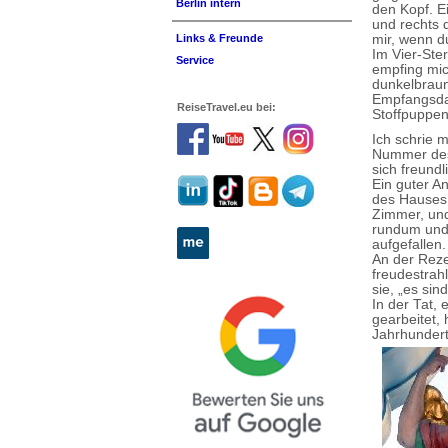
Berlin intern
den Kopf. E
und rechts 
mir, wenn du
Links & Freunde
Im Vier-Ste
Service
empfing mic
dunkelbraun
Empfangsdam
ReiseTravel.eu bei:
Stoffpuppen
Ich schrie m
Nummer des 
sich freund
Ein guter An
des Hauses -
Zimmer, und
rundum und 
aufgefallen.
An der Reze
freudestrah
sie, „es sin
In der Tat, 
gearbeitet,
Jahrhunde