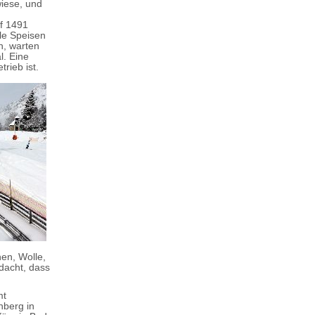
iese, und
uf 1491
le Speisen
, warten
l. Eine
rieb ist.
en, Wolle,
edacht, dass
mt
nberg in