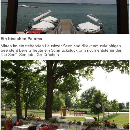
Ein bisschen Paloma
Mitten im entstehenden Lausitzer Seenland direkt am zukünftigen
See steht bereits heute ein Schmuckstück „am noch entstehenden
Ilse See“: Seehotel Großrächen