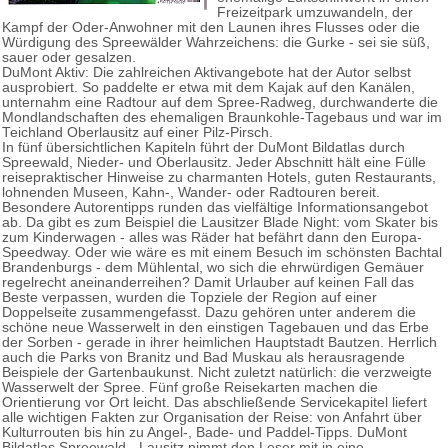
Freizeitpark umzuwandeln, der
Kampf der Oder-Anwohner mit den Launen ihres Flusses oder die
Würdigung des Spreewälder Wahrzeichens: die Gurke - sei sie süß,
sauer oder gesalzen.
DuMont Aktiv: Die zahlreichen Aktivangebote hat der Autor selbst
ausprobiert. So paddelte er etwa mit dem Kajak auf den Kanälen,
unternahm eine Radtour auf dem Spree-Radweg, durchwanderte die
Mondlandschaften des ehemaligen Braunkohle-Tagebaus und war im
Teichland Oberlausitz auf einer Pilz-Pirsch.
In fünf übersichtlichen Kapiteln führt der DuMont Bildatlas durch
Spreewald, Nieder- und Oberlausitz. Jeder Abschnitt hält eine Fülle
reisepraktischer Hinweise zu charmanten Hotels, guten Restaurants,
lohnenden Museen, Kahn-, Wander- oder Radtouren bereit.
Besondere Autorentipps runden das vielfältige Informationsangebot
ab. Da gibt es zum Beispiel die Lausitzer Blade Night: vom Skater bis
zum Kinderwagen - alles was Räder hat befährt dann den Europa-
Speedway. Oder wie wäre es mit einem Besuch im schönsten Bachtal
Brandenburgs - dem Mühlental, wo sich die ehrwürdigen Gemäuer
regelrecht aneinanderreihen? Damit Urlauber auf keinen Fall das
Beste verpassen, wurden die Topziele der Region auf einer
Doppelseite zusammengefasst. Dazu gehören unter anderem die
schöne neue Wasserwelt in den einstigen Tagebauen und das Erbe
der Sorben - gerade in ihrer heimlichen Hauptstadt Bautzen. Herrlich
auch die Parks von Branitz und Bad Muskau als herausragende
Beispiele der Gartenbaukunst. Nicht zuletzt natürlich: die verzweigte
Wasserwelt der Spree. Fünf große Reisekarten machen die
Orientierung vor Ort leicht. Das abschließende Servicekapitel liefert
alle wichtigen Fakten zur Organisation der Reise: von Anfahrt über
Kulturrouten bis hin zu Angel-, Bade- und Paddel-Tipps. DuMont
Bildatlas Spreewald - Lausitz nimmt den Leser mit in eine