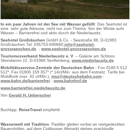
In ein paar Jahren ist der See mit Wasser gefüllt
: Das Seehotel ist
eine sehr gute Adresse, nicht nur zum Thema: Von der Wüste aufs
Wasser – Barrierefrei und aktiv durch die Niederlausitz.
Seehotel Großräschen
GmbH & Co. - Seestraße 88, D-01983
Großräschen Tel: 035753-690660,
info@seehotel-
grossraeschen.de
-
www.seehotel-grossraeschen.de
Tourismusverband Niederlausitz e. V
. – Galerie am Schloss
Steindamm 22. D-01968 Senftenberg,
www.niederlausitz.de
Mobilitätsservice-Zentrale der Deutschen Bahn
- Fon 0180 5 512
512*, Fax 01805 159 357* (* 14ct/Min. aus dem Festnetz, Tarife bei
Mobilfunk max. 42 ct/Min.),
msz@deutschebahn.com
-
www.bahn.de/barrierefrei
-
www.bahnhof.de
www.barrierefrei.niederlausitz.de
Von
Gerald H. Ueberscher
Buchtipp:
ReiseTravel
empfiehlt
Wasserwelt mit Tradition
: Paddler gleiten vorbei an reetgedeckten
Bauernhöfen, auf dem Cottbusser Altmarkt stehen prachtvolle