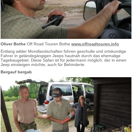
Oliver Bothe
Off Road Touren Bothe
www.offroadtouren.info
Entlang wilder Mondlandschaften führen geschulte und ortskundige
Fahrer in geländegängigen Jeeps hautnah durch das ehemalige
Tagebaugebiet. Diese Safari ist für jedermann möglich, der in einen
Jeep einsteigen möchte, auch für Behinderte.
Bergauf bergab