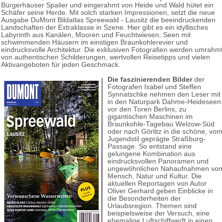
Bürgerhäuser Spalier und eingerahmt von Heide und Wald hütet ein
Schäfer seine Herde. Mit solch starken Impressionen, setzt die neue
Ausgabe DuMont Bildatlas Spreewald - Lausitz die beeindruckenden
Landschaften der Extraklasse in Szene. Hier gibt es ein idyllisches
Labyrinth aus Kanälen, Mooren und Feuchtwiesen, Seen mit
schwimmenden Häusern im einstigen Braunkohlerevier und
eindrucksvolle Architektur. Die exklusiven Fotografien werden umrahm
von authentischen Schilderungen, wertvollen Reisetipps und vielen
Aktivangeboten für jeden Geschmack.
Die faszinierenden Bilder
der
Fotografen Isabel und Steffen
Synnatschke nehmen den Leser mit
in den Naturpark Dahme-Heideseen
vor den Toren Berlins, zu
gigantischen Maschinen im
Braunkohle-Tagebau Welzow-Süd
oder nach Görlitz in die schöne, vo
Jugendstil geprägte Straßburg-
Passage. So entstand eine
gelungene Kombination aus
eindrucksvollen Panoramen und
ungewöhnlichen Nahaufnahmen vo
Mensch, Natur und Kultur. Die
aktuellen Reportagen von Autor
Oliver Gerhard geben Einblicke in
die Besonderheiten der
Urlaubsregion. Themen sind
beispielsweise der Versuch, eine
ehemalige Luftschiffwerft in einen