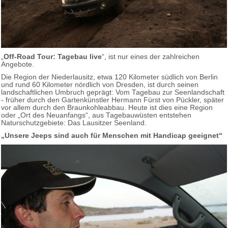
„
Off-Road Tour: Tagebau live
“, ist nur eines der zahlreichen
Angebote.
Die Region der Niederlausitz, etwa 120 Kilometer südlich von Berlin
und rund 60 Kilometer nördlich von Dresden, ist durch seinen
landschaftlichen Umbruch geprägt: Vom Tagebau zur Seenlandschaft
- früher durch den Gartenkünstler Hermann Fürst von Pückler, später
vor allem durch den Braunkohleabbau. Heute ist dies eine Region
oder „Ort des Neuanfangs“, aus Tagebauwüsten entstehen
Naturschutzgebiete: Das Lausitzer Seenland.
„Unsere Jeeps sind auch für Menschen mit Handicap geeignet“