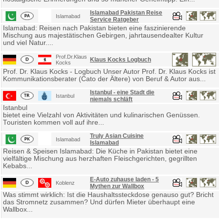
Islamabad Pakistan Reise
Islamabad
Service Ratgeber
Islamabad: Reisen nach Pakistan bieten eine faszinierende
Mischung aus majestätischen Gebirgen, jahrtausendealter Kultur
und viel Natur....
Prof.Dr.Klaus
Klaus Kocks Logbuch
Kocks
Prof. Dr. Klaus Kocks - Logbuch Unser Autor Prof. Dr. Klaus Kocks ist
Kommunikationsberater (Cato der Ältere) von Beruf & Autor aus...
Istanbul - eine Stadt die
Istanbul
niemals schläft
Istanbul
bietet eine Vielzahl von Aktivitäten und kulinarischen Genüssen.
Touristen kommen voll auf ihre...
Truly Asian Cuisine
Islamabad
Islamabad
Reisen & Speisen Islamabad: Die Küche in Pakistan bietet eine
vielfältige Mischung aus herzhaften Fleischgerichten, gegrillten
Kebabs...
E-Auto zuhause laden - 5
Koblenz
Mythen zur Wallbox
Was stimmt wirklich: Ist die Haushaltssteckdose genauso gut? Bricht
das Stromnetz zusammen? Und dürfen Mieter überhaupt eine
Wallbox...