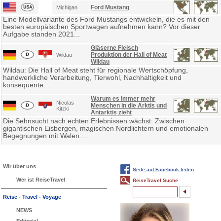
Ford Mustang
Michigan
Eine Modellvariante des Ford Mustangs entwickeln, die es mit den
besten europäischen Sportwagen aufnehmen kann? Vor dieser
Aufgabe standen 2021...
Gläserne Fleisch
Produktion der Hall of Meat
Wildau
Wildau
Wildau: Die Hall of Meat steht für regionale Wertschöpfung,
handwerkliche Verarbeitung, Tierwohl, Nachhaltigkeit und
konsequente...
Warum es immer mehr
Nicolas
Menschen in die Arktis und
Kitzki
Antarktis zieht
Die Sehnsucht nach echten Erlebnissen wächst: Zwischen
gigantischen Eisbergen, magischen Nordlichtern und emotionalen
Begegnungen mit Walen:...
Wir über uns
Seite auf Facebook teilen
Wer ist ReiseTravel
ReiseTravel Suche
Reise - Travel - Voyage
NEWS