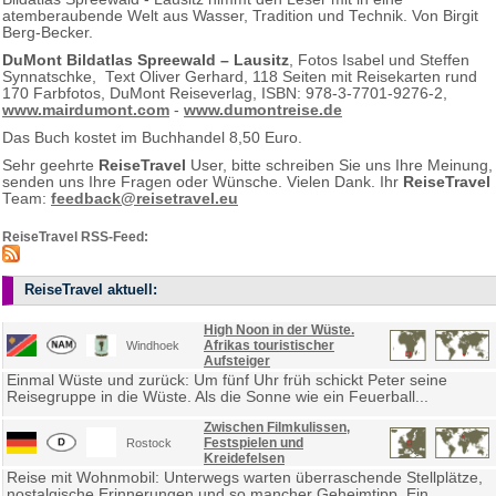
atemberaubende Welt aus Wasser, Tradition und Technik. Von Birgit
Berg-Becker.
DuMont Bildatlas Spreewald – Lausitz
, Fotos Isabel und Steffen
Synnatschke,
Text Oliver Gerhard, 118 Seiten mit Reisekarten rund
170 Farbfotos, DuMont Reiseverlag, ISBN: 978-3-7701-9276-2,
www.mairdumont.com
-
www.dumontreise.de
Das Buch kostet im Buchhandel 8,50 Euro.
Sehr geehrte
ReiseTravel
User, bitte schreiben Sie uns Ihre Meinung,
senden uns Ihre Fragen oder Wünsche. Vielen Dank. Ihr
ReiseTravel
Team:
feedback@reisetravel.eu
ReiseTravel RSS-Feed:
ReiseTravel aktuell:
High Noon in der Wüste.
Afrikas touristischer
Windhoek
Aufsteiger
Einmal Wüste und zurück: Um fünf Uhr früh schickt Peter seine
Reisegruppe in die Wüste. Als die Sonne wie ein Feuerball...
Zwischen Filmkulissen,
Festspielen und
Rostock
Kreidefelsen
Reise mit Wohnmobil: Unterwegs warten überraschende Stellplätze,
nostalgische Erinnerungen und so mancher Geheimtipp. Ein...