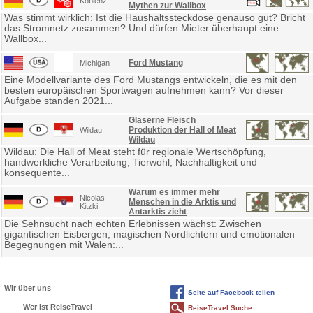
Koblenz
Mythen zur Wallbox
Was stimmt wirklich: Ist die Haushaltssteckdose genauso gut? Bricht
das Stromnetz zusammen? Und dürfen Mieter überhaupt eine
Wallbox...
Ford Mustang
Michigan
Eine Modellvariante des Ford Mustangs entwickeln, die es mit den
besten europäischen Sportwagen aufnehmen kann? Vor dieser
Aufgabe standen 2021...
Gläserne Fleisch
Produktion der Hall of Meat
Wildau
Wildau
Wildau: Die Hall of Meat steht für regionale Wertschöpfung,
handwerkliche Verarbeitung, Tierwohl, Nachhaltigkeit und
konsequente...
Warum es immer mehr
Nicolas
Menschen in die Arktis und
Kitzki
Antarktis zieht
Die Sehnsucht nach echten Erlebnissen wächst: Zwischen
gigantischen Eisbergen, magischen Nordlichtern und emotionalen
Begegnungen mit Walen:...
Wir über uns
Seite auf Facebook teilen
Wer ist ReiseTravel
ReiseTravel Suche