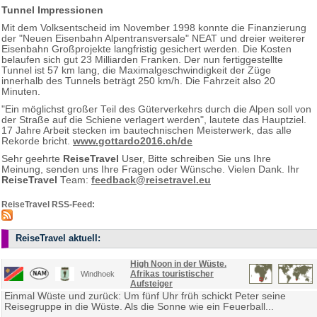
Tunnel Impressionen
Mit dem Volksentscheid im November 1998 konnte die Finanzierung
der "Neuen Eisenbahn Alpentransversale" NEAT und dreier weiterer
Eisenbahn Großprojekte langfristig gesichert werden. Die Kosten
belaufen sich gut 23 Milliarden Franken. Der nun fertiggestellte
Tunnel ist 57 km lang, die Maximalgeschwindigkeit der Züge
innerhalb des Tunnels beträgt 250 km/h. Die Fahrzeit also 20
Minuten.
"Ein möglichst großer Teil des Güterverkehrs durch die Alpen soll von
der Straße auf die Schiene verlagert werden", lautete das Hauptziel.
17 Jahre Arbeit stecken im bautechnischen Meisterwerk, das alle
Rekorde bricht.
www.gottardo2016.ch/de
Sehr geehrte
ReiseTravel
User, Bitte schreiben Sie uns Ihre
Meinung, senden uns Ihre Fragen oder Wünsche. Vielen Dank. Ihr
ReiseTravel
Team:
feedback@reisetravel.eu
ReiseTravel RSS-Feed:
ReiseTravel aktuell:
High Noon in der Wüste.
Afrikas touristischer
Windhoek
Aufsteiger
Einmal Wüste und zurück: Um fünf Uhr früh schickt Peter seine
Reisegruppe in die Wüste. Als die Sonne wie ein Feuerball...