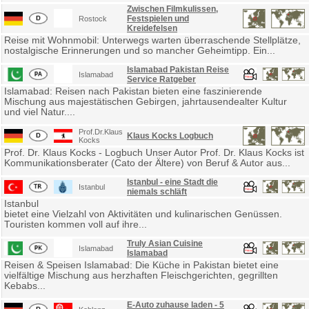
Zwischen Filmkulissen,
Festspielen und
Rostock
Kreidefelsen
Reise mit Wohnmobil: Unterwegs warten überraschende Stellplätze,
nostalgische Erinnerungen und so mancher Geheimtipp. Ein...
Islamabad Pakistan Reise
Islamabad
Service Ratgeber
Islamabad: Reisen nach Pakistan bieten eine faszinierende
Mischung aus majestätischen Gebirgen, jahrtausendealter Kultur
und viel Natur....
Prof.Dr.Klaus
Klaus Kocks Logbuch
Kocks
Prof. Dr. Klaus Kocks - Logbuch Unser Autor Prof. Dr. Klaus Kocks ist
Kommunikationsberater (Cato der Ältere) von Beruf & Autor aus...
Istanbul - eine Stadt die
Istanbul
niemals schläft
Istanbul
bietet eine Vielzahl von Aktivitäten und kulinarischen Genüssen.
Touristen kommen voll auf ihre...
Truly Asian Cuisine
Islamabad
Islamabad
Reisen & Speisen Islamabad: Die Küche in Pakistan bietet eine
vielfältige Mischung aus herzhaften Fleischgerichten, gegrillten
Kebabs...
E-Auto zuhause laden - 5