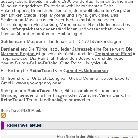
auszugraben. Bereits im Jahre 1980 wurde das Heinrich-Schliemann-
Museum eingerichtet. Es ist dem wohl bekanntesten Sohn
Ankershagens, Heinrich Schliemann, dem weltbekannten Ausgräber
der antiken Städte Troja, Mykene und Tiryns, gewidmet. Das
Schliemann-Museum ist eine der bedeutendsten musealen
Einrichtungen in Mecklenburg-Vorpommern. Nach Berlin besitzt es
den umfangreichsten gegenständlichen und wissenschaftlichen
Fundus über den berühmten Archäologen.
Schliemann-Museum
- Lindenallee 1, D-17219 Ankershagen.
Dardanellen
: Die Türkei ist zu jeder Jahreszeit eine Reise wert. Die
Marmara Region
ist geschichtsträchtig und das
Trojanische Pferd
in
Troja sowieso. Die Fahrt führt über den Bosporus und die neue
Y
avuz-Sultan-Selim-Brücke
. Gute Reise - Iyi yolculuk!
Ein Beitrag für
ReiseTravel
von G
erald H. Ueberscher
.
Mit freundlicher Unterstützung von Global Communication Experts
GmbH.
www.gce-agency.com
Sehr geehrte
ReiseTravel
User, Bitte schreiben Sie uns Ihre
Meinung, senden uns Ihre Fragen oder Wünsche. Vielen Dank. Ihr
ReiseTravel
Team:
feedback@reisetravel.eu
ReiseTravel RSS-Feed:
ReiseTravel aktuell:
High Noon in der Wüste.