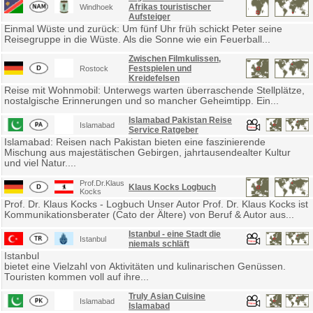
Afrikas touristischer
Windhoek
Aufsteiger
Einmal Wüste und zurück: Um fünf Uhr früh schickt Peter seine
Reisegruppe in die Wüste. Als die Sonne wie ein Feuerball...
Zwischen Filmkulissen,
Festspielen und
Rostock
Kreidefelsen
Reise mit Wohnmobil: Unterwegs warten überraschende Stellplätze,
nostalgische Erinnerungen und so mancher Geheimtipp. Ein...
Islamabad Pakistan Reise
Islamabad
Service Ratgeber
Islamabad: Reisen nach Pakistan bieten eine faszinierende
Mischung aus majestätischen Gebirgen, jahrtausendealter Kultur
und viel Natur....
Prof.Dr.Klaus
Klaus Kocks Logbuch
Kocks
Prof. Dr. Klaus Kocks - Logbuch Unser Autor Prof. Dr. Klaus Kocks ist
Kommunikationsberater (Cato der Ältere) von Beruf & Autor aus...
Istanbul - eine Stadt die
Istanbul
niemals schläft
Istanbul
bietet eine Vielzahl von Aktivitäten und kulinarischen Genüssen.
Touristen kommen voll auf ihre...
Truly Asian Cuisine
Islamabad
Islamabad