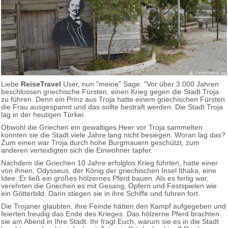
Liebe
ReiseTravel
User, nun "meine" Sage: "Vor über 3.000 Jahren
beschlossen griechische Fürsten, einen Krieg gegen die Stadt Troja
zu führen. Denn ein Prinz aus Troja hatte einem griechischen Fürsten
die Frau ausgespannt und das sollte bestraft werden. Die Stadt Troja
lag in der heutigen Türkei.
Obwohl die Griechen ein gewaltiges Heer vor Troja sammelten
konnten sie die Stadt viele Jahre lang nicht besiegen. Woran lag das?
Zum einen war Troja durch hohe Burgmauern geschützt, zum
anderen verteidigten sich die Einwohner tapfer.
Nachdem die Griechen 10 Jahre erfolglos Krieg führten, hatte einer
von ihnen, Odysseus, der König der griechischen Insel Ithaka, eine
Idee. Er ließ ein großes hölzernes Pferd bauen. Als es fertig war,
verehrten die Griechen es mit Gesang, Opfern und Festspielen wie
ein Götterbild. Dann stiegen sie in ihre Schiffe und fuhren fort.
Die Trojaner glaubten, ihre Feinde hätten den Kampf aufgegeben und
feierten freudig das Ende des Krieges. Das hölzerne Pferd brachten
sie am Abend in Ihre Stadt. Ihr fragt Euch, warum sie es in die Stadt