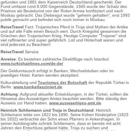
gefunden und 1881 dem Kaiserreich Deutschland geschenkt. Der
Fund umfasst rund 8.000 Gegenstände. 1945 wurde der Schatz des
Priamos als Beutekunst von der Roten Armee konfisziert und nach
Moskau gebracht. Das Diebesgut wurde "geheim gehalten", erst 1993
publik gemacht und befindet sich noch immer in Moskau.
ReiseTravel
Fact: Trojanisches Pferd in Troja sind Mythen der Antike
und auf alle Fälle einen Besuch wert. Durch Kriegslist gewannen die
Griechen den Trojanischen Krieg. Heutige Computer "Trojaner" sind
viel raffinierter und super gefährlich. List und Hinterhalt waren und
sind jederzeit zu Beachten!
ReiseTravel
Service
Anreise
: Es bestehen zahlreiche Direktflüge nach Istanbul.
www.turkishairlines.com/de-de/
Der Geldumtausch erfolgt in Banken, Wechselstuben oder im
jeweiligen Hotel. Karten werden akzeptiert.
Kulturabteilung und
Tourismus der Botschaft
der Republik Türkei in
Berlin.
www.tuerkeifasziniert.de
Achtung
: Aufgrund aktueller Entwicklungen, in der Türkei, sollten die
Hinweise des Auswärtigen Amtes beachtet werden. Bitte ständig den
Ausweis zur Hand haben.
www.auswaertiges-amt.de
Heinrich Schliemann und Troja in Deutschland
: Heinrich
Schliemann lebte von 1822 bis 1890. Seine frühen Kinderjahre (1823
bis 1832) verbrachte der Sohn eines Pfarrers in Ankershagen. In
seiner Autobiografie schrieb Schliemann, dass er bereits mit acht
Jahren den Entschluss gefasst hätte, Troja zu suchen und