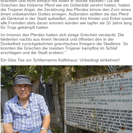
brachten und nicht einfach mit Äxten in Stücke hackten? Da die
Griechen das hölzerne Pferd wie ein Götterbild verehrt hatten, hatten
die Trojaner Angst, die Zerstörung des Pferdes könne den Zorn eines
ihnen unbekannten Gottes erregen. Außerdem wollten sie das Pferd
als Denkmal in der Stadt aufstellen, damit ihre Kinder und Enkel sowie
alle Fremden stets daran erinnert würden wie tapfer sie 10 Jahre lang
für Troja gekämpft hatten.
Im Inneren des Pferdes hatten sich einige Griechen versteckt. Die
kletterten nachts aus ihrem Versteck und öffneten den in der
Dunkelheit zurückgekehrten griechischen Kriegern die Stadttore. So
konnten die Griechen die meisten Trojaner kampflos im Schlaf
erschlagen und die Stadt erobern."
Ein Glas Tee vor Schliemanns Kaffehaus: Unbedingt einkehren!