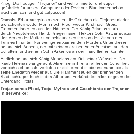
Krieg. Die heutigen "Trojaner" sind viel raffinierter und super
gefährlich für unsere Computer oder Rechner. Bitte immer schön
wachsam sein und gut aufpassen!
Damals
: Erbarmungslos metzelten die Griechen die Trojaner nieder.
Sie schonten weder Mann noch Frau, weder Kind noch Greis.
Flammen loderten aus den Häusern. Der König Priamos starb
durch Neoptolemos Hand. Krieger rissen Hektors Sohn Astyanax aus
den Armen der Mutter und schleuderten ihn von den Zinnen des
Turmes hinunter. Nur wenige entkamen dem Morden. Unter diesen
befand sich Aeneas, der mit seinem greisen Vater Anchises auf den
Schultern und seinem Sohn Askanios an der Hand fliehen konnte.
Endlich befand sich König Menelaos am Ziel seiner Wünsche: Der
Raub Helenas war gerächt. Als er sie in ihrer strahlenden Schönheit
vor sich stehen sah, verliebte er sich erneut in sie und nahm sie als
seine Ehegattin wieder auf. Die Flammensäulen der brennenden
Stadt schlugen hoch in den Äther und verkündeten allen ringsum den
Untergang Trojas.
Trojanisches Pferd, Troja, Mythos und Geschichte der Trojaner
in der Antike: