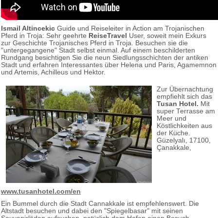
Ismail Altincekic
Guide und Reiseleiter in Action am Trojanischen
Pferd in Troja: Sehr geehrte
ReiseTravel
User, soweit mein Exkurs
zur Geschichte Trojanisches Pferd in Troja. Besuchen sie die
"untergegangene" Stadt selbst einmal. Auf einem beschilderten
Rundgang besichtigen Sie die neun Siedlungsschichten der antiken
Stadt und erfahren Interessantes über Helena und Paris, Agamemnon
und Artemis, Achilleus und Hektor.
Zur Übernachtung
empfiehlt sich das
Tusan Hotel.
Mit
super Terrasse am
Meer und
Köstlichkeiten aus
der Küche.
Güzelyalı, 17100,
Çanakkale,
www.tusanhotel.com/en
Ein Bummel durch die Stadt Cannakkale ist empfehlenswert. Die
Altstadt besuchen und dabei den "Spiegelbasar" mit seinen