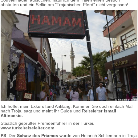
Souvenirläden aufsuchen, natürlich dem Hafen einen Besuch
abstatten und ein Selfie am "Trojanischen Pferd" nicht vergessen!
Ich hoffe, mein Exkurs fand Anklang. Kommen Sie doch einfach Mal
nach Troja, sagt und meint Ihr Guide und Reiseleiter
Ismail
Altincekic.
Staatlich geprüfter Fremdenführer in der Türkei.
www.turkeireiseleiter.com
PS
: Der
Schatz des Priamos
wurde von Heinrich Schliemann in Troja