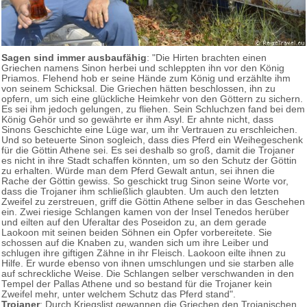
Sagen sind immer ausbaufähig
: "Die Hirten brachten einen
Griechen namens Sinon herbei und schleppten ihn vor den König
Priamos. Flehend hob er seine Hände zum König und erzählte ihm
von seinem Schicksal. Die Griechen hätten beschlossen, ihn zu
opfern, um sich eine glückliche Heimkehr von den Göttern zu sichern.
Es sei ihm jedoch gelungen, zu fliehen. Sein Schluchzen fand bei dem
König Gehör und so gewährte er ihm Asyl. Er ahnte nicht, dass
Sinons Geschichte eine Lüge war, um ihr Vertrauen zu erschleichen.
Und so beteuerte Sinon sogleich, dass dies Pferd ein Weihegeschenk
für die Göttin Athene sei. Es sei deshalb so groß, damit die Trojaner
es nicht in ihre Stadt schaffen könnten, um so den Schutz der Göttin
zu erhalten. Würde man dem Pferd Gewalt antun, sei ihnen die
Rache der Göttin gewiss. So geschickt trug Sinon seine Worte vor,
dass die Trojaner ihm schließlich glaubten. Um auch den letzten
Zweifel zu zerstreuen, griff die Göttin Athene selber in das Geschehen
ein. Zwei riesige Schlangen kamen von der Insel Tenedos herüber
und eilten auf den Uferaltar des Poseidon zu, an dem gerade
Laokoon mit seinen beiden Söhnen ein Opfer vorbereitete. Sie
schossen auf die Knaben zu, wanden sich um ihre Leiber und
schlugen ihre giftigen Zähne in ihr Fleisch. Laokoon eilte ihnen zu
Hilfe. Er wurde ebenso von ihnen umschlungen und sie starben alle
auf schreckliche Weise. Die Schlangen selber verschwanden in den
Tempel der Pallas Athene und so bestand für die Trojaner kein
Zweifel mehr, unter welchem Schutz das Pferd stand".
Trojaner
: Durch Kriegslist gewannen die Griechen den Trojanischen