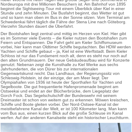
Nordeuropa mit drei Millionen Besuchern ist. Am Bahnhof von 1895
beginnt die Sightseeing-Tour mit einem Überblick über Kiel in einer
Stunde und zehn Minuten. Die Busfahrt beginnt, das Wetter ist gut
und so kann man oben im Bus in der Sonne sitzen. Vom Terminal am
Schwedenkai fährt täglich die Fähre der Stena Line nach Göteborg.
Vierzehn Stunden dauert die Überfahrt.
Der Bootshafen liegt zentral und mittig im Herzen von Kiel. Hier gibt
es im Sommer viele Events – die Kieler nutzen den Bootshafen zum
Feiern und Entspannen. Die Fahrt geht am Kieler Schiffsmuseum
vorbei, hier kann man Oldtimer Schiffe begutachten. Bei HDW werden
Yachten und Schiffe gebaut – ja, Kiel ist eine Werftstadt. Beim Kieler
Schloss ist nur das Fundament noch alt, denn es steht nur noch auf
den alten Grundmauern. Der neue Gebäudeaufbau wird für Konzerte
genutzt. Nebenan zeigt die Kunsthalle zu Kiel Werke aus sechs
Jahrhunderten, die von Dürer bis zur internationalen
Gegenwartskunst reicht. Das Landhaus, der Regierungssitz von
Schleswig-Holstein, ist der einzige, der am Meer liegt. Der
Olympiahafen von 1936 ist heute der Sporthafen für Yachten und
Segelboote. Die gut frequentierte Hafenpromenade beginnt am
Ostseekai und endet an der Blücherbrücke, dem Liegeplatz der
Gorch Fock. Das Segelschulschiff der Bundeswehr mit seinem
Dreimaster ist schon von weitem gut zu erkennen. Möwen kreischen,
Schiffe und Boote gleiten vorbei. Der Nord-Ostsee-Kanal ist der
meistbefahrene Kanal der Welt, er ist 100 Kilometer lang. Man kann
vom Bus aus, einen kurzen Blick auf die große Schleuse im Kanal
werfen. Auf der anderen Kanalseite steht ein historischer Leuchtturm.