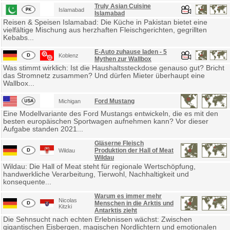
Truly Asian Cuisine
Islamabad
Islamabad
Reisen & Speisen Islamabad: Die Küche in Pakistan bietet eine
vielfältige Mischung aus herzhaften Fleischgerichten, gegrillten
Kebabs...
E-Auto zuhause laden - 5
Koblenz
Mythen zur Wallbox
Was stimmt wirklich: Ist die Haushaltssteckdose genauso gut? Bricht
das Stromnetz zusammen? Und dürfen Mieter überhaupt eine
Wallbox...
Ford Mustang
Michigan
Eine Modellvariante des Ford Mustangs entwickeln, die es mit den
besten europäischen Sportwagen aufnehmen kann? Vor dieser
Aufgabe standen 2021...
Gläserne Fleisch
Produktion der Hall of Meat
Wildau
Wildau
Wildau: Die Hall of Meat steht für regionale Wertschöpfung,
handwerkliche Verarbeitung, Tierwohl, Nachhaltigkeit und
konsequente...
Warum es immer mehr
Nicolas
Menschen in die Arktis und
Kitzki
Antarktis zieht
Die Sehnsucht nach echten Erlebnissen wächst: Zwischen
gigantischen Eisbergen, magischen Nordlichtern und emotionalen