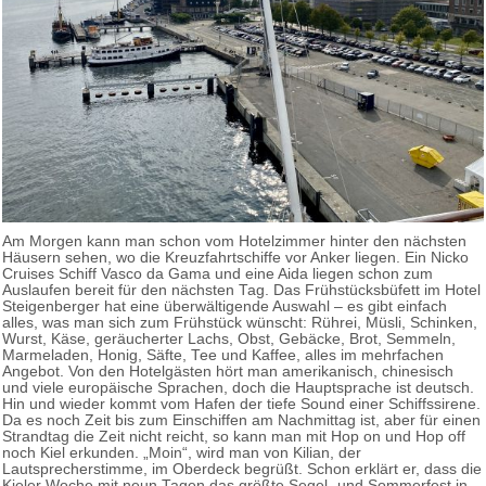
Am Morgen kann man schon vom Hotelzimmer hinter den nächsten
Häusern sehen, wo die Kreuzfahrtschiffe vor Anker liegen. Ein Nicko
Cruises Schiff Vasco da Gama und eine Aida liegen schon zum
Auslaufen bereit für den nächsten Tag. Das Frühstücksbüfett im Hotel
Steigenberger hat eine überwältigende Auswahl – es gibt einfach
alles, was man sich zum Frühstück wünscht: Rührei, Müsli, Schinken,
Wurst, Käse, geräucherter Lachs, Obst, Gebäcke, Brot, Semmeln,
Marmeladen, Honig, Säfte, Tee und Kaffee, alles im mehrfachen
Angebot. Von den Hotelgästen hört man amerikanisch, chinesisch
und viele europäische Sprachen, doch die Hauptsprache ist deutsch.
Hin und wieder kommt vom Hafen der tiefe Sound einer Schiffssirene.
Da es noch Zeit bis zum Einschiffen am Nachmittag ist, aber für einen
Strandtag die Zeit nicht reicht, so kann man mit Hop on und Hop off
noch Kiel erkunden. „Moin“, wird man von Kilian, der
Lautsprecherstimme, im Oberdeck begrüßt. Schon erklärt er, dass die
Kieler Woche mit neun Tagen das größte Segel- und Sommerfest in