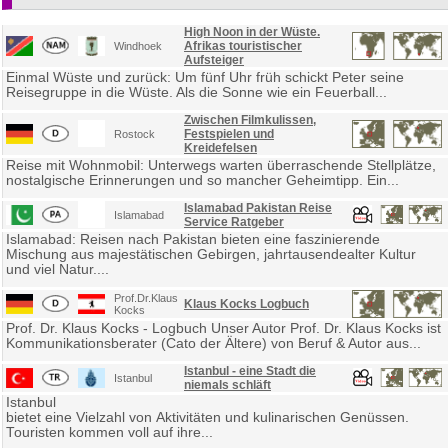
High Noon in der Wüste.
Afrikas touristischer
Windhoek
Aufsteiger
Einmal Wüste und zurück: Um fünf Uhr früh schickt Peter seine
Reisegruppe in die Wüste. Als die Sonne wie ein Feuerball...
Zwischen Filmkulissen,
Festspielen und
Rostock
Kreidefelsen
Reise mit Wohnmobil: Unterwegs warten überraschende Stellplätze,
nostalgische Erinnerungen und so mancher Geheimtipp. Ein...
Islamabad Pakistan Reise
Islamabad
Service Ratgeber
Islamabad: Reisen nach Pakistan bieten eine faszinierende
Mischung aus majestätischen Gebirgen, jahrtausendealter Kultur
und viel Natur....
Prof.Dr.Klaus
Klaus Kocks Logbuch
Kocks
Prof. Dr. Klaus Kocks - Logbuch Unser Autor Prof. Dr. Klaus Kocks ist
Kommunikationsberater (Cato der Ältere) von Beruf & Autor aus...
Istanbul - eine Stadt die
Istanbul
niemals schläft
Istanbul
bietet eine Vielzahl von Aktivitäten und kulinarischen Genüssen.
Touristen kommen voll auf ihre...