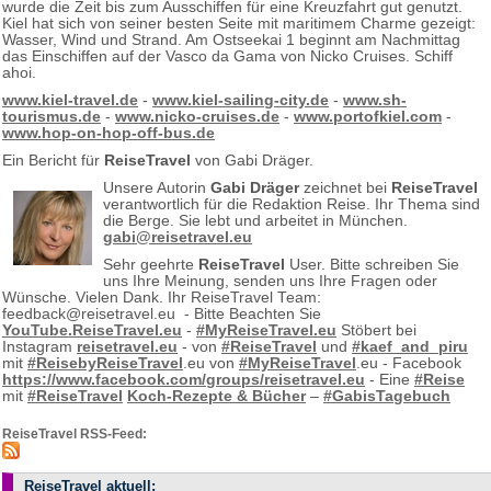
wurde die Zeit bis zum Ausschiffen für eine Kreuzfahrt gut genutzt.
Kiel hat sich von seiner besten Seite mit maritimem Charme gezeigt:
Wasser, Wind und Strand. Am Ostseekai 1 beginnt am Nachmittag
das Einschiffen auf der Vasco da Gama von Nicko Cruises. Schiff
ahoi.
www.kiel-travel.de
-
www.kiel-sailing-city.de
-
www.sh-
tourismus.de
-
www.nicko-cruises.de
-
www.portofkiel.com
-
www.hop-on-hop-off-bus.de
Ein Bericht für
ReiseTravel
von Gabi Dräger.
Unsere Autorin
Gabi Dräger
zeichnet bei
ReiseTravel
verantwortlich für die Redaktion Reise. Ihr Thema sind
die Berge. Sie lebt und arbeitet in München.
gabi@reisetravel.eu
Sehr geehrte
ReiseTravel
User. Bitte schreiben Sie
uns Ihre Meinung, senden uns Ihre Fragen oder
Wünsche. Vielen Dank. Ihr ReiseTravel Team:
feedback@reisetravel.eu - Bitte Beachten Sie
YouTube.ReiseTravel.eu
-
#MyReiseTravel.eu
Stöbert bei
Instagram
reisetravel.eu
- von
#ReiseTravel
und
#kaef_and_piru
mit
#ReisebyReiseTravel
.eu von
#MyReiseTravel
.eu - Facebook
https://www.facebook.com/groups/reisetravel.eu
- Eine
#Reise
mit
#ReiseTravel
Koch-Rezepte & Bücher
–
#GabisTagebuch
ReiseTravel RSS-Feed:
ReiseTravel aktuell: