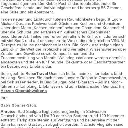
Tagesausflügen ein. Die Kleber Post ist das ideale Stadthotel für
Geschäftsreisende und Individualgäste und beherbergt 56 Zimmer,
eine Suite und ein Apartment.
In den neuen und Lichtdurchfluteten Räumlichkeiten begrüßt Egon-
Michael Durachs Kochwerkstatt Gäste zum Kochen und Genießen.
Unter dem Motto „Kochen erleben“ schauen Gäste dem Küchenchef
über die Schulter und erfahren ein kulinarisches Erlebnis der
besonderen Art. Teilnehmer erlernen raffinierte Kniffe, mit denen sich
mit viel Spaß und auf unkomplizierte Weise die erfolgreichen VINUM-
Rezepte zu Hause nachkochen lassen. Die Kochkurse zeigen einen
Einblick in die Welt der Profiköche und vermitteln Wissenswertes über
Zutaten und Gewürze sowie Kompositionen und die
Zusammenstellung von Menüs. Weindegustationen werden ebenfalls
angeboten und stellen für Freunde, Bekannte oder Geschäftspartner
ein besonderes Erlebnis dar.
Sehr geehrte
ReiseTravel
User, ich hoffe, mein kleiner Exkurs fand
Anklang. Besuchen Sie doch einmal unsere Region in Oberschwaben,
bei
Schussenrieder
, in Bad Saulgau oder Biberach – Ab ins Moor -
führen zur Erholung, Erlebnissen und zum kulinarischen Genuss:
Im
Herzen Oberschwabens
.
Ihre
Gaby Gönner-Stolz
Anreise
: Bad Saulgau liegt verkehrsgünstig im Südwesten
Deutschlands und von Ulm 70 oder von Stuttgart rund 120 Kilometer
entfernt. Parkplätze stehen zur Verfügung und bei Anreise mit der
Bahn kann der Gast auch abgeholt werden. Nächste Flughäfen sind