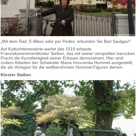
„Mit dem Rad, E-Bikes oder per Pedes: erkunden Sie Bad Saulgau!“
Auf Kulturinteressierte wartet das 1519 erbaute
Franziskanerinnenkloster Sießen, das mit seiner verspielten barocken
Pracht die Kunstfertigkeit seiner Erbauer demonstriert. Hier sind
zudem Arbeiten der Schwester Maria Innocentia Hummel ausgestellt,
die als Vorlagen für die weltberühmten Hummel-Figuren dienen.
Kloster Sießen