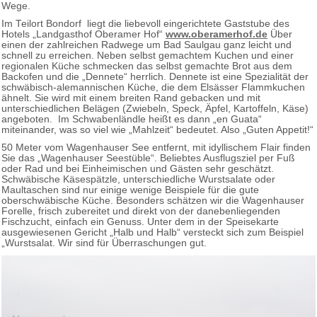
Wege.
Im Teilort Bondorf liegt die liebevoll eingerichtete Gaststube des
Hotels „Landgasthof Oberamer Hof“
www.oberamerhof.de
Über
einen der zahlreichen Radwege um Bad Saulgau ganz leicht und
schnell zu erreichen. Neben selbst gemachtem Kuchen und einer
regionalen Küche schmecken das selbst gemachte Brot aus dem
Backofen und die „Dennete“ herrlich. Dennete ist eine Spezialität der
schwäbisch-alemannischen Küche, die dem Elsässer Flammkuchen
ähnelt. Sie wird mit einem breiten Rand gebacken und mit
unterschiedlichen Belägen (Zwiebeln, Speck, Äpfel, Kartoffeln, Käse)
angeboten. Im Schwabenländle heißt es dann „en Guata“
miteinander, was so viel wie „Mahlzeit“ bedeutet. Also „Guten Appetit!“
50 Meter vom Wagenhauser See entfernt, mit idyllischem Flair finden
Sie das „Wagenhauser Seestüble“. Beliebtes Ausflugsziel per Fuß
oder Rad und bei Einheimischen und Gästen sehr geschätzt.
Schwäbische Käsespätzle, unterschiedliche Wurstsalate oder
Maultaschen sind nur einige wenige Beispiele für die gute
oberschwäbische Küche. Besonders schätzen wir die Wagenhauser
Forelle, frisch zubereitet und direkt von der danebenliegenden
Fischzucht, einfach ein Genuss. Unter dem in der Speisekarte
ausgewiesenen Gericht „Halb und Halb“ versteckt sich zum Beispiel
„Wurstsalat. Wir sind für Überraschungen gut.