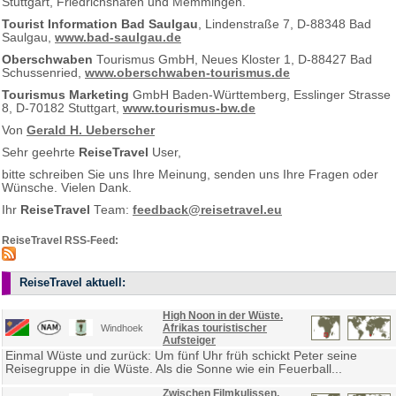
Stuttgart, Friedrichshafen und Memmingen.
Tourist Information Bad Saulgau
, Lindenstraße 7, D-88348 Bad
Saulgau,
www.bad-saulgau.de
Oberschwaben
Tourismus GmbH, Neues Kloster 1, D-88427 Bad
Schussenried,
www.oberschwaben-tourismus.de
Tourismus Marketing
GmbH Baden-Württemberg, Esslinger Strasse
8, D-70182 Stuttgart,
www.tourismus-bw.de
Von
Gerald H. Ueberscher
Sehr geehrte
ReiseTravel
User,
bitte schreiben Sie uns Ihre Meinung, senden uns Ihre Fragen oder
Wünsche. Vielen Dank.
Ihr
ReiseTravel
Team:
feedback@reisetravel.eu
ReiseTravel RSS-Feed:
ReiseTravel aktuell:
High Noon in der Wüste.
Afrikas touristischer
Windhoek
Aufsteiger
Einmal Wüste und zurück: Um fünf Uhr früh schickt Peter seine
Reisegruppe in die Wüste. Als die Sonne wie ein Feuerball...
Zwischen Filmkulissen,