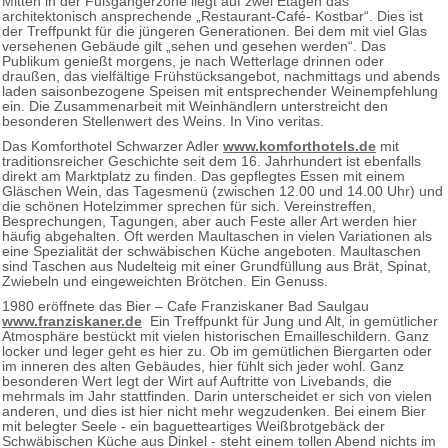
Mitten in der Fußgängerzone liegt auf zwei Etagen das
architektonisch ansprechende „Restaurant-Café- Kostbar“. Dies ist
der Treffpunkt für die jüngeren Generationen. Bei dem mit viel Glas
versehenen Gebäude gilt „sehen und gesehen werden“. Das
Publikum genießt morgens, je nach Wetterlage drinnen oder
draußen, das vielfältige Frühstücksangebot, nachmittags und abends
laden saisonbezogene Speisen mit entsprechender Weinempfehlung
ein. Die Zusammenarbeit mit Weinhändlern unterstreicht den
besonderen Stellenwert des Weins. In Vino veritas.
Das Komforthotel Schwarzer Adler
www.komforthotels.de
mit
traditionsreicher Geschichte seit dem 16. Jahrhundert ist ebenfalls
direkt am Marktplatz zu finden. Das gepflegtes Essen mit einem
Gläschen Wein, das Tagesmenü (zwischen 12.00 und 14.00 Uhr) und
die schönen Hotelzimmer sprechen für sich. Vereinstreffen,
Besprechungen, Tagungen, aber auch Feste aller Art werden hier
häufig abgehalten. Oft werden Maultaschen in vielen Variationen als
eine Spezialität der schwäbischen Küche angeboten. Maultaschen
sind Taschen aus Nudelteig mit einer Grundfüllung aus Brät, Spinat,
Zwiebeln und eingeweichten Brötchen. Ein Genuss.
1980 eröffnete das Bier – Cafe Franziskaner Bad Saulgau
www.franziskaner.de
Ein Treffpunkt für Jung und Alt, in gemütlicher
Atmosphäre bestückt mit vielen historischen Emailleschildern. Ganz
locker und leger geht es hier zu. Ob im gemütlichen Biergarten oder
im inneren des alten Gebäudes, hier fühlt sich jeder wohl. Ganz
besonderen Wert legt der Wirt auf Auftritte von Livebands, die
mehrmals im Jahr stattfinden. Darin unterscheidet er sich von vielen
anderen, und dies ist hier nicht mehr wegzudenken. Bei einem Bier
mit belegter Seele - ein baguetteartiges Weißbrotgebäck der
Schwäbischen Küche aus Dinkel - steht einem tollen Abend nichts im