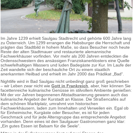
Im Jahre 1239 erhielt Saulgau Stadtrecht und gehörte 600 Jahre lang
zu Österreich. Um 1299 errangen die Habsburger die Herrschaft und
prägten das Stadtbild in hohem Maße, so dass Besucher noch heute
Reste der alten Stadtmauer und restaurierte alemannische
Fachwerkhäuser vorfinden. Vor mehr als 200 Jahren entdeckten die
Ordensschwestern des ansässigen Franziskanerklosters eine Quelle
schwefelhaltigen Wassers und luden Badegäste zur Kur. Im Laufe der
Zeit wandelte sich der beschauliche Ort zu einem staatlich
anerkannten Heilbad und erhielt im Jahr 2000 das Prädikat „Bad“.
Nightlife wird in Bad Saulgau nicht unbedingt ganz groß geschrieben
– wir Leben zwar nicht wie
Gott in Frankreich
, aber, hier können Sie
facettenreiche kulinarische Genüsse im stilvollem Ambiente genießen:
Mit der vor Jahren begonnenen Altstadtsanierung gewann auch das
kulinarische Angebot der Kurstadt an Klasse. Die Straßencafés auf
dem schönen Marktplatz, umrahmt von historischen
Fachwerkhäusern, laden zum Innehalten und Verweilen ein. Egal ob
für Einheimische, Kurgäste oder Besucher, es ist für jeden
Geschmack und für jede Altersgruppe das entsprechende Angebot
vorhanden. Denn eines ist den Saulgauer Gastronomen ganz klar:
„Ein gutes Essen ist Balsam für die Seele“.