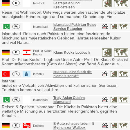
Festspielen und
Rostock
Kreidefelsen
Reise mit Wohnmobil: Unterwegs warten überraschende Stellplätze,
nostalgische Erinnerungen und so mancher Geheimtipp. Ein...
Islamabad Pakistan Reise
Islamabad
Service Ratgeber
Islamabad: Reisen nach Pakistan bieten eine faszinierende
Mischung aus majestätischen Gebirgen, jahrtausendealter Kultur
und viel Natur....
Prof.Dr.Klaus
Klaus Kocks Logbuch
Kocks
Prof. Dr. Klaus Kocks - Logbuch Unser Autor Prof. Dr. Klaus Kocks ist
Kommunikationsberater (Cato der Ältere) von Beruf & Autor aus...
Istanbul - eine Stadt die
Istanbul
niemals schläft
Istanbul
bietet eine Vielzahl von Aktivitäten und kulinarischen Genüssen.
Touristen kommen voll auf ihre...
Truly Asian Cuisine
Islamabad
Islamabad
Reisen & Speisen Islamabad: Die Küche in Pakistan bietet eine
vielfältige Mischung aus herzhaften Fleischgerichten, gegrillten
Kebabs...
E-Auto zuhause laden - 5
Koblenz
Mythen zur Wallbox