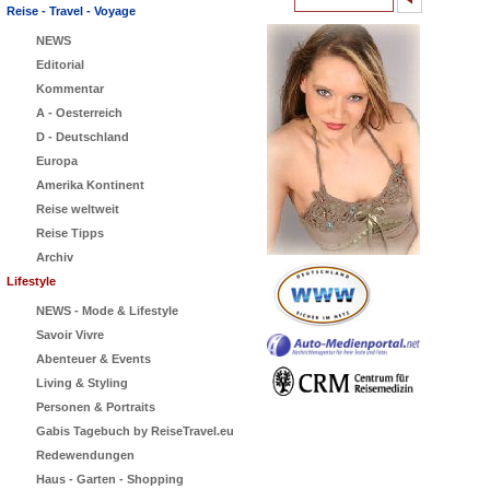
Reise - Travel - Voyage
NEWS
Editorial
Kommentar
A - Oesterreich
D - Deutschland
Europa
Amerika Kontinent
Reise weltweit
Reise Tipps
Archiv
Lifestyle
NEWS - Mode & Lifestyle
Savoir Vivre
Abenteuer & Events
Living & Styling
Personen & Portraits
Gabis Tagebuch by ReiseTravel.eu
Redewendungen
Haus - Garten - Shopping