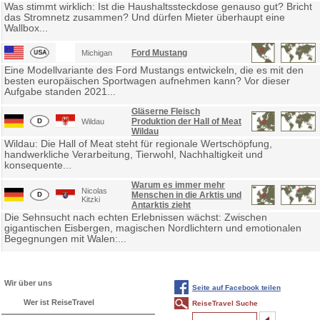
Was stimmt wirklich: Ist die Haushaltssteckdose genauso gut? Bricht
das Stromnetz zusammen? Und dürfen Mieter überhaupt eine
Wallbox...
Ford Mustang
Michigan
Eine Modellvariante des Ford Mustangs entwickeln, die es mit den
besten europäischen Sportwagen aufnehmen kann? Vor dieser
Aufgabe standen 2021...
Gläserne Fleisch
Produktion der Hall of Meat
Wildau
Wildau
Wildau: Die Hall of Meat steht für regionale Wertschöpfung,
handwerkliche Verarbeitung, Tierwohl, Nachhaltigkeit und
konsequente...
Warum es immer mehr
Nicolas
Menschen in die Arktis und
Kitzki
Antarktis zieht
Die Sehnsucht nach echten Erlebnissen wächst: Zwischen
gigantischen Eisbergen, magischen Nordlichtern und emotionalen
Begegnungen mit Walen:...
Wir über uns
Seite auf Facebook teilen
Wer ist ReiseTravel
ReiseTravel Suche