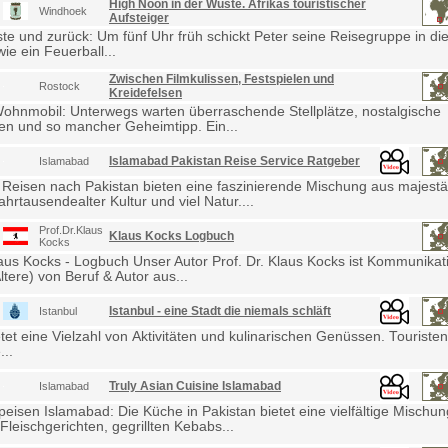
High Noon in der Wüste. Afrikas touristischer
Windhoek
Aufsteiger
e und zurück: Um fünf Uhr früh schickt Peter seine Reisegruppe in die
ie ein Feuerball...
Zwischen Filmkulissen, Festspielen und
Rostock
Kreidefelsen
Wohnmobil: Unterwegs warten überraschende Stellplätze, nostalgische
en und so mancher Geheimtipp. Ein...
Islamabad Pakistan Reise Service Ratgeber
Islamabad
 Reisen nach Pakistan bieten eine faszinierende Mischung aus majestä
ahrtausendealter Kultur und viel Natur....
Prof.Dr.Klaus
Klaus Kocks Logbuch
Kocks
laus Kocks - Logbuch Unser Autor Prof. Dr. Klaus Kocks ist Kommunikat
ltere) von Beruf & Autor aus...
Istanbul - eine Stadt die niemals schläft
Istanbul
etet eine Vielzahl von Aktivitäten und kulinarischen Genüssen. Touris
...
Truly Asian Cuisine Islamabad
Islamabad
eisen Islamabad: Die Küche in Pakistan bietet eine vielfältige Mischu
Fleischgerichten, gegrillten Kebabs...