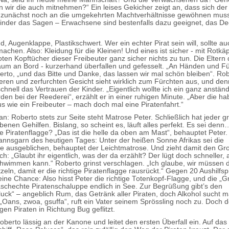
n wir die auch mitnehmen?“ Ein leises Gekicher zeigt an, dass sich der 
zunächst noch an die umgekehrten Machtverhältnisse gewöhnen muss
inder das Sagen – Erwachsene sind bestenfalls dazu geeignet, das De
, Augenklappe, Plastikschwert. Wer ein echter Pirat sein will, sollte au
machen. Also: Kleidung für die Kleinen! Und eines ist sicher - mit Rotk
oten Kopftücher dieser Freibeuter ganz sicher nichts zu tun. Die Elter
um an Bord - kurzerhand überfallen und gefesselt. „An Händen und F
berto, „und das Bitte und Danke, das lassen wir mal schön bleiben“. Rob
ren und zerfurchten Gesicht sieht wirklich zum Fürchten aus, und de
chnell das Vertrauen der Kinder. „Eigentlich wollte ich ein ganz anstän
en bei der Reederei“, erzählt er in einer ruhigen Minute. „Aber die ha
us wie ein Freibeuter – mach doch mal eine Piratenfahrt.“
an: Roberto stets zur Seite steht Matrose Peter. Schließlich hat jeder
enen Gehilfen. Bislang, so scheint es, läuft alles perfekt. Es sei denn
ie Piratenflagge? „Das ist die helle da oben am Mast“, behauptet Peter.
nnsgarn des heutigen Tages: Unter der heißen Sonne Afrikas sei die
ge ausgeblichen, behauptet der Leichtmatrose. Und zieht damit den Gro
ch: „Glaubt ihr eigentlich, was der da erzählt? Der lügt doch schneller, a
wimmen kann.“ Roberto grinst verschlagen. „Ich glaube, wir müssen 
zeln, damit er die richtige Piratenflagge rausrückt.“ Gegen 20 Aushilfsp
ine Chance: Also hisst Peter die richtige Totenkopf-Flagge, und die „G
waschechte Piratenschaluppe endlich in See. Zur Begrüßung gibt’s den
luck“ – angeblich Rum, das Getränk aller Piraten, doch Alkohol sucht m
„Oans, zwoa, gsuffa“, ruft ein Vater seinem Sprössling noch zu. Doch d
gen Piraten in Richtung Bug geflitzt.
oberto lässig an der Kanone und leitet den ersten Überfall ein. Auf das