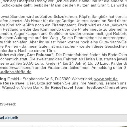
, schlägt Oberpirat Robby vor. „Ich die eine Hälfte und ihr die andere H
Schokolade geht, beißt der Mann bei den Kurzen auf Granit. Es wird 
zwei Stunden wird es Zeit zurückzukehren. Käpt‘n Bangbüx hat bereits
Hafen gesetzt. Als Heuer für die großartige Unterstützung an Bord überr
em Kind schließlich noch ein Piratenpatent. Doch wird es den „Verwac
am Festland wieder das Kommando über die Piratenmeute zu überneh
hemden, Augenklappen und Kopftücher wieder einsammelt, gibt Robert
 einen Auftrag mit auf den Weg. „So ein Piratenleben ist anstrengend.
e früh schlafen. Aber ihr müsst ihnen vorher noch eine Gute-Nacht-Ge
Die Kleinen - da, mein Guter, ist man sicher - werden diese Geschichte 
einfordern. Nach so einem Törn.
fahrt mit der „Gret Palucca“:
Die Piratenfahrten finden bis Ende Okt
chentlich statt. Die zweistündigen Fahrten ab Hafen List starten jewei
sene zahlen 20,50 Euro, Kinder (4 bis 14 Jahre) 15, 50 Euro. Kinder dü
eines Erwachsenen an der Piratenfahrt teilnehmen. Anmeldung unter 0 
adler-schiffe.de
ting
GmbH - Stephanstraße 6, D-25980 Westerland,
www.sylt.de
te
ReiseTravel
User, Bitte schreiben Sie uns Ihre Meinung, senden uns
 Wünsche. Vielen Dank. Ihr
ReiseTravel
Team:
feedback@reisetrave
RSS-Feed:
el aktuell: