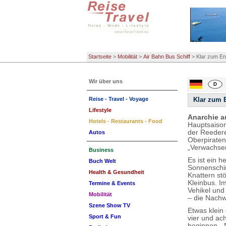
Startseite
>
Mobilität
>
Air Bahn Bus Schiff
>
Klar zum En
Wir über uns
Reise - Travel - Voyage
Klar zum 
Lifestyle
Anarchie a
Hotels - Restaurants - Food
Hauptsaison
der Reedere
Autos
Oberpirate
„Verwachsen
Business
Es ist ein h
Buch Welt
Sonnenschir
Health & Gesundheit
Knattern stö
Kleinbus. I
Termine & Events
Vehikel und
Mobilität
– die Nachw
Szene Show TV
Etwas klein
Sport & Fun
vier und ac
beginnen. „