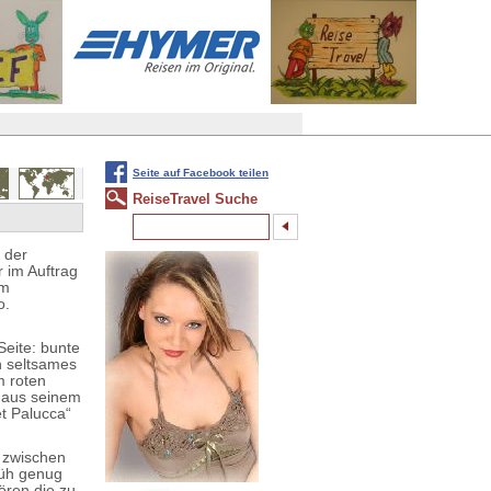
Seite auf Facebook teilen
ReiseTravel Suche
 der
 im Auftrag
om
o.
Seite: bunte
n seltsames
m roten
i aus seinem
t Palucca“
t zwischen
rüh genug
ören die zu