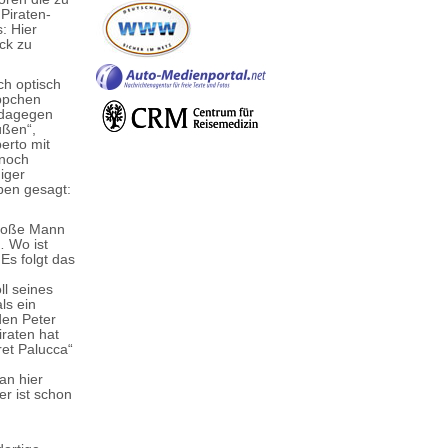
Piraten-
: Hier
ck zu
ch optisch
äppchen
n dagegen
üßen“,
erto mit
nnoch
diger
ben gesagt:
 große Mann
… Wo ist
 Es folgt das
ll seines
ls ein
den Peter
iraten hat
ret Palucca“
an hier
er ist schon