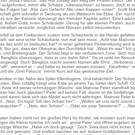
hiff „Rosa Palucca“, das rein zufällig den Weg der Piraten kreuzt. Der 
 aufgefordert, sofort alle Schätze „rüberwachsen“ zu lassen, doch er w
as Folgen hat: „Klar zum Gefecht! Alle roten Kappen runter!“, brüllt R
chaft geht schneller in Deckung als ein Wattwurm bei Ebbe. Der nach
ss aus der Kanone überzeugt den fremden Kapitän sofort: Eine Ladu
ord. Außen Gold; innen Schokolade. Genug für alle kleinen Piraten, auc
enthalben versucht, möglichst viele Münzen selbst einzustecken.
rfall ist den Freibeutern zudem eine Schatzkarte in die Hände gefallen
lhaft, wie eine echte Schatzkarte nun mal sein muss: „Acht tote Matrosen
was das wohl zu bedeuten hat? In einer geheimen Piratensitzung wird d
t. Nur gut, dass der Oberpirat den Durchblick hat: „Wisst ihr was? Ich 
- und Breitengrade. Der Schatz liegt in der verbotenen Zone. Jetzt mü
 Bangbüx überzeugen, dass er uns dahin fährt.“ Da ist wohl ein Besuc
 angesagt. Doch Bangbüx macht seinem Namen alle Ehre: „Verbotene
Fall!“, wimmert er – und hätte es besser wissen müssen. „Kitzelfolter“ 
 und die „Gret Palucca“ nimmt Kurs auf das gewünschte Ziel.
rgendwo in der Nähe des Sylter Ellenbogens. Und tatsächlich: Der Schat
den. Rein zufällig hängt eine Kiste an einem Tau hinter dem Schiff. Od
e Kiste mit seiner schmutzigen Wäsche, wie Matrose Peter standhaft b
n hier noch glauben? Peter auf keinen Fall, davon ist die fünfjährige
 und davon lässt sich das Mädel auch nicht abbringen. Matrose Peter
. „Nein, Du lügst! Gib den Schatz her!“ – „Wollen wir uns nicht zuerst 
 angucken?“ – „Nein, den Schatz!“ – „Oder ein paar Seesterne?“ – „Nei
“
iraten haben nicht nur ein großes Herz für Kinder, sie müssen auch imp
gen die Kleine komme ich nicht an“, grinst Peter und öffnet ergeben di
utzige Wäsche. „Habe ich doch gesagt.“ Doch Svea lässt nicht locker. 
cht und gekramt. Und endlich tauchen sie auf: leckere Golddublonen. 