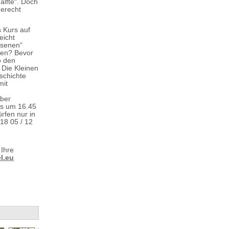
älfte“. Doch
gerecht
 Kurs auf
eicht
hsenen“
men? Bevor
o den
 Die Kleinen
schichte
mit
ober
ls um 16.45
rfen nur in
18 05 / 12
 Ihre
l.eu