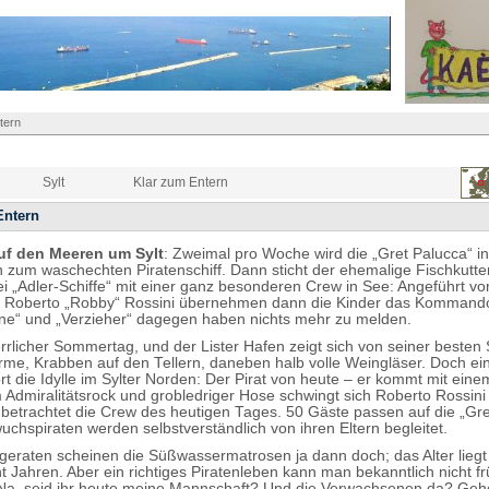
tern
Sylt
Klar zum Entern
Entern
uf den Meeren um Sylt
: Zweimal pro Woche wird die „Gret Palucca“ in
 zum waschechten Piratenschiff. Dann sticht der ehemalige Fischkutter
i „Adler-Schiffe“ mit einer ganz besonderen Crew in See: Angeführt v
n Roberto „Robby“ Rossini übernehmen dann die Kinder das Kommand
e“ und „Verzieher“ dagegen haben nichts mehr zu melden.
errlicher Sommertag, und der Lister Hafen zeigt sich von seiner besten 
me, Krabben auf den Tellern, daneben halb volle Weingläser. Doch ei
rt die Idylle im Sylter Norden: Der Pirat von heute – er kommt mit eine
m Admiralitätsrock und grobledriger Hose schwingt sich Roberto Rossin
 betrachtet die Crew des heutigen Tages. 50 Gäste passen auf die „Gre
uchspiraten werden selbstverständlich von ihren Eltern begleitet.
 geraten scheinen die Süßwassermatrosen ja dann doch; das Alter lieg
ht Jahren. Aber ein richtiges Piratenleben kann man bekanntlich nicht f
Na, seid ihr heute meine Mannschaft? Und die Verwachsenen da? Geh