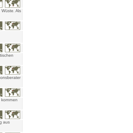
 Wüste. Als
tischen
ionsberater
ten kommen
ng aus