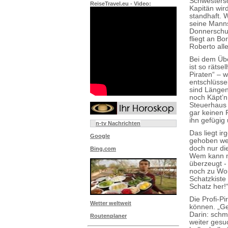
Schwestersc
ReiseTravel.eu - Video:
Kapitän wird
standhaft. W
seine Manns
Donnerschu
fliegt an B
Roberto all
Bei dem Übe
ist so rätse
Piraten“ – 
entschlüssel
sind Längen
noch Käpt’n
Steuerhaus
gar keinen 
ihn gefügig
n-tv Nachrichten
Das liegt i
Google
gehoben wer
doch nur di
Bing.com
Wem kann ma
überzeugt -
noch zu Wort
Schatzkiste
Schatz her!
Die Profi-P
Wetter weltweit
können. „Ge
Darin: schm
Routenplaner
weiter gesu