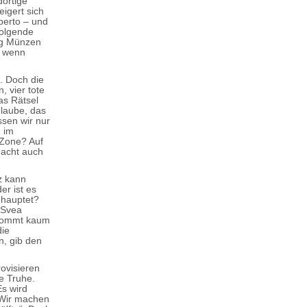
dortige
eigert sich
oberto – und
folgende
ng Münzen
h wenn
. Doch die
, vier tote
as Rätsel
glaube, das
ssen wir nur
h im
 Zone? Auf
macht auch
z kann
er ist es
ehauptet?
 Svea
 kommt kaum
die
n, gib den
rovisieren
e Truhe.
Es wird
„Wir machen