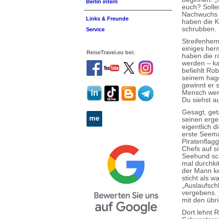
Berlin intern
euch? Solle
Nachwuchs 
Links & Freunde
haben die K
schrubben.
Service
Streifenhemd
einiges her
ReiseTravel.eu bei:
haben die r
werden – ka
befiehlt Ro
seinem hage
gewinnt er s
Mensch werd
Du siehst a
Gesagt, get
seinen ergeb
eigentlich d
erste Seema
Piratenflag
Chefs auf si
Seehund sch
mal durchkit
der Mann ke
sticht als 
„Auslaufsch
vergebens. 
mit den übri
Dort lehnt R