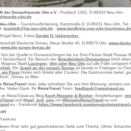
ft der Donaufreunde Ulm e.V
- Postfach 1342, D-89203 Neu-Ulm,
freunde-ulm.de
 Neu-Ulm
– Tourismusförderung, Kantstraße 8, D-89231 Neu-Ulm, Tel.:
9,
touristik@lra.neu-ulm.de
-
www.landkreis.neu-ulm-tourismus.de
 Engel-Benz, Fotos
Gerald H. Ueberscher
einschaft Deutsche Donau, Neue Straße 45, D-89073 Ulm,
www.deuts
-
www.die-junge-donau.de
: Von der Quelle in Donaueschingen bis zur Drei-Flüsse-Stadt Passau fl
h Deutschland. Ein Besuch der
Straußenfarm Donaumoos
lohnt eben
rt Magnus Stadt
Lauingen
.
Ulm oder Neu Ulm
auf alle Fälle schippert h
chtel
. Ein
Juwel an der jungen Donau
ist bereits in Fridingen zu Fi
 am Fluss
finden sich Hotels aller Couleur: Die Gastronomie bietet „gu
ost“. Donau so Blau.
te
ReiseTravel
User, bitte schreiben Sie uns Ihre Meinung, senden uns
e. Vielen Dank. Ihr
ReiseTravel
Team:
feedback@reisetravel.eu
rt im ReiseTravel.eu Blog
Koch-Rezepte & Bücher
-Empfehlungen:
rei
eTravel
und
#kaef_and_piru
mit
#ReisebyReiseTravel
.eu von
ravel
.eu - Facebook
https://www.facebook.com/groups/reisetravel.
rift
Travel.eu
esen Ihrer sehr gut geschriebenen Seite zum Thema „Ulmer Schachtel
ung: