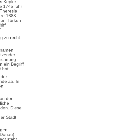
s Kepler
e 1745 fuhr
 Theresia
hre 1683
den Türken
iff
“.
g zu recht
einamen
etzender
eichnung
 ein Begriff
 hat.
 der
nde ab. In
en
ion der
liche
rden. Diese
er Stadt
ugen
r Donau)
dt steht.