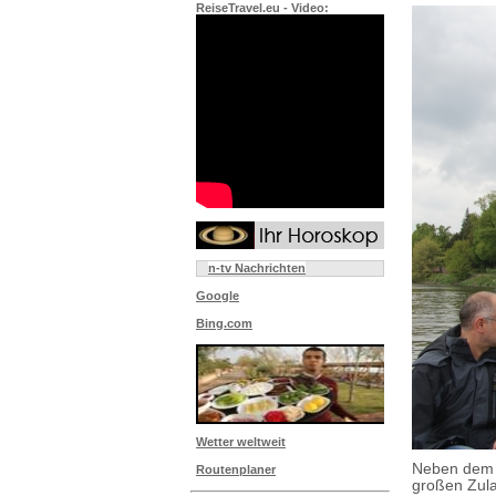
ReiseTravel.eu - Video:
n-tv Nachrichten
Google
Bing.com
Wetter weltweit
Neben dem W
Routenplaner
großen Zula