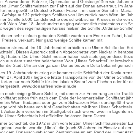
n. Auswanderer, Patrizier, Diplomaten und Geistesgrößen wie Johanne
den Ulmer Schiffsmeistern zur Fahrt auf der Donau anvertraut. Im Jahr
kfurt neu gewählte Deutsche Kaiser Franz I. mit seiner Gemahlin Maria
Gefolge auf 32 prächtigen Schiffen von Ulm zurück nach Wien. Im Ja
mer Schiffe 5.000 Landsknechte des schwäbischen Kreises in die von 
tadt Wien. Vom 18. Jahrhundert an ging wöchentlich mindestens ein Sch
s; wegen des regelmäßigen Kurses hießen die Schiffe „Ordinari-Schiffe
 dieser sehr einfach gebauten Schiffe wurden am Ende der Fahrt, häufi
 Preisen, verkauft. Nur ganz wenige Schiffe kamen mit
ieder stromauf. Im 19. Jahrhundert erhielten die Ulmer Schiffe den B
chteln“. Diesen Ausdruck soll ein Abgeordneter vom Neckar in herabs
rägt haben. Die Ulmer Schiffmeister haben sich stets gegen diese Bez
ch aus dem zunächst belächelten Wort „Ulmer Schachtel“ ist inzwischen
er die Stadt Ulm an der ganzen Donau bis zum Delta bekannt gemacht
s 19. Jahrhunderts erlag die kommerzielle Schifffahrt der Konkurrenz
m 27. April 1897 legte die letzte Transportzille von der Ulmer Schiffslä
fortan nur noch Schiffe für den lokalen Bedarf zum Fischen oder für d
ergestellt.
www.donaufreunde-ulm.de
ten noch einige größere Schiffe, mit denen zur Erinnerung an die Tradit
chifffahrt schon früh nach dem Ende der kommerziellen Schifffahrt jähr
n bis Wien, Budapest oder gar zum Schwarzen Meer durchgeführt wu
flege wird bis heute von fünf Gesellschaften mit ihren Ulmer Schachteln
rt. Außerdem versehen im Stadtgebiet nach wie vor zwei im Eigentum d
e Ulmer Schachteln bei offiziellen Anlässen ihren Dienst.
Ulmer Schachtel, die 1972 in Ulm vom letzten Ulmer Schiffbaumeister E
 gebaut wurde, war die „Ulma“, die (nach 35 Jahren im Einsatz auf de
 vor dem Donauschwäbischen Zentralmuseum am Rand der Ulmer Altsta