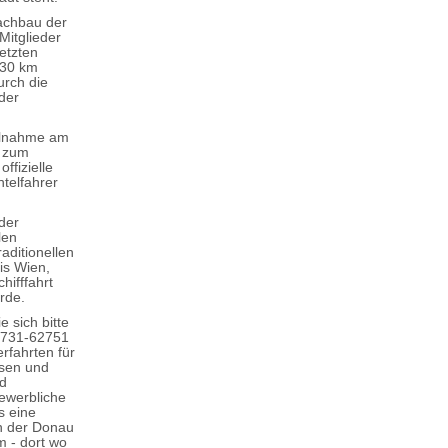
Nachbau der
Mitglieder
etzten
 30 km
urch die
der
eilnahme am
n zum
fizielle
telfahrer
der
len
aditionellen
is Wien,
ifffahrt
rde.
e sich bitte
 0731-62751
rfahrten für
ssen und
nd
ewerbliche
s eine
ch der Donau
m - dort wo