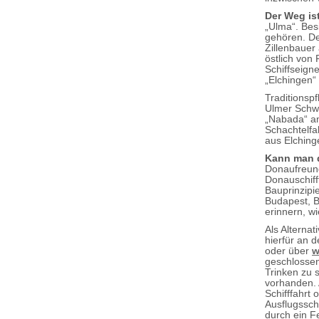
Der Weg ist
„Ulma“. Besi
gehören. De
Zillenbauer
östlich von
Schiffseign
„Elchingen“ 
Traditionsp
Ulmer Schw
„Nabada“ am
Schachtelfa
aus Elching
Kann man d
Donaufreunde
Donauschiff
Bauprinzipi
Budapest, B
erinnern, wi
Als Alternat
hierfür an 
oder über
w
geschlossen
Trinken zu 
vorhanden. 
Schifffahrt
Ausflugssch
durch ein F