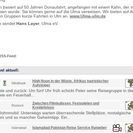
n basiert auf 50 Jahren Donaufahrt, angefangen mit einem Kahn, der i
sen wurde. Sie können gerne auf die Ulma verweisen. Wir bieten auf 
ten Gruppen kurze Fahrten in Ulm an.
www.Ulma-ulm.de
e sendet
Hans Layer
, Ulma eV.
RSS-Feed:
el aktuell:
High Noon in der Wüste. Afrikas touristischer
Windhoek
Aufsteiger
e und zurück: Um fünf Uhr früh schickt Peter seine Reisegruppe in die
ie ein Feuerball...
Zwischen Filmkulissen, Festspielen und
Rostock
Kreidefelsen
Wohnmobil: Unterwegs warten überraschende Stellplätze, nostalgische
en und so mancher Geheimtipp. Ein...
Islamabad Pakistan Reise Service Ratgeber
Islamabad