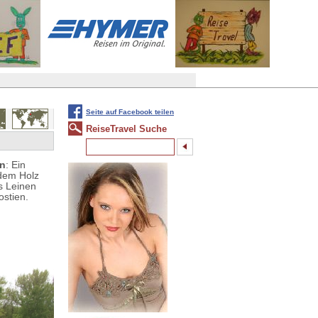
Seite auf Facebook teilen
ReiseTravel Suche
en
: Ein
 dem Holz
s Leinen
ostien.