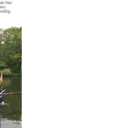
ab hier
sten
lmäßig