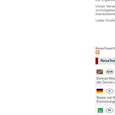
Unser Verei
zurückgelas
interessier
Liebe Grüß
ReiseTravel 
ReiseTrav
Einmal Wüst
die Sonne w
Reise mit 
Erinnerung