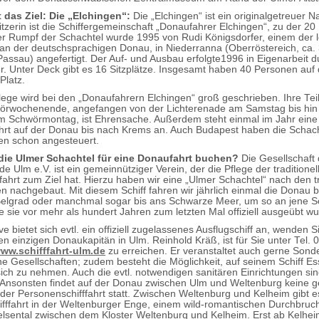
 das Ziel: Die „Elchingen“:
Die „Elchingen“ ist ein originalgetreuer 
tzerin ist die Schiffergemeinschaft „Donaufahrer Elchingen“, zu der 20 
r Rumpf der Schachtel wurde 1995 von Rudi Königsdorfer, einem der l
 an der deutschsprachigen Donau, in Niederranna (Oberröstereich, ca.
 Passau) angefertigt. Der Auf- und Ausbau erfolgte1996 in Eigenarbeit d
er. Unter Deck gibt es 16 Sitzplätze. Insgesamt haben 40 Personen auf 
Platz.
flege wird bei den „Donaufahrern Elchingen“ groß geschrieben. Ihre T
örwochenende, angefangen von der Lichterenade am Samstag bis hi
 Schwörmontag, ist Ehrensache. Außerdem steht einmal im Jahr eine of
hrt auf der Donau bis nach Krems an. Auch Budapest haben die Schach
en schon angesteuert.
ie Ulmer Schachtel für eine Donaufahrt buchen?
Die Gesellschaft 
 Ulm e.V. ist ein gemeinnütziger Verein, der die Pflege der traditionel
fahrt zum Ziel hat. Hierzu haben wir eine „Ulmer Schachtel“ nach den tr
en nachgebaut. Mit diesem Schiff fahren wir jährlich einmal die Donau b
elgrad oder manchmal sogar bis ans Schwarze Meer, um so an jene Sch
e sie vor mehr als hundert Jahren zum letzten Mal offiziell ausgeübt wu
ive bietet sich evtl. ein offiziell zugelassenes Ausflugschiff an, wenden Si
den einzigen Donaukapitän in Ulm. Reinhold Kräß, ist für Sie unter Tel.
ww.schifffahrt-ulm.de
zu erreichen. Er veranstaltet auch gerne Sonde
e Gesellschaften; zudem besteht die Möglichkeit, auf seinem Schiff E
sich zu nehmen. Auch die evtl. notwendigen sanitären Einrichtungen si
Ansonsten findet auf der Donau zwischen Ulm und Weltenburg keine g
 oder Personenschifffahrt statt. Zwischen Weltenburg und Kelheim gibt e
ifffahrt in der Weltenburger Enge, einem wild-romantischen Durchbru
elsental zwischen dem Kloster Weltenburg und Kelheim. Erst ab Kelhei