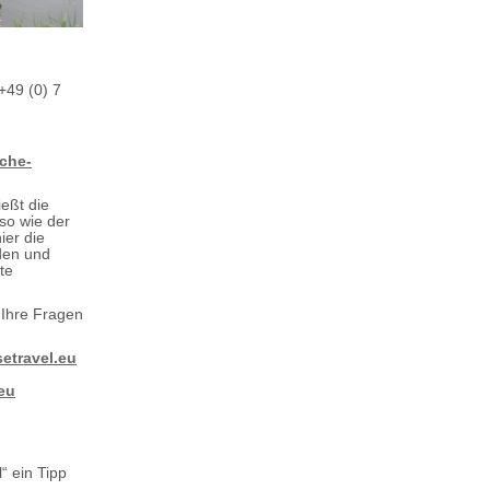
+49 (0) 7
che-
ießt die
so wie der
ier die
nden und
te
 Ihre Fragen
setravel.eu
eu
“ ein Tipp