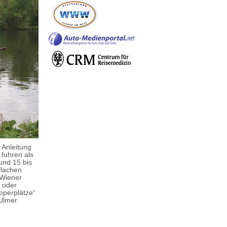
 Anleitung
 fuhren als
und 15 bis
flachen
„Wiener
 oder
pperplätze“
-Ulmer