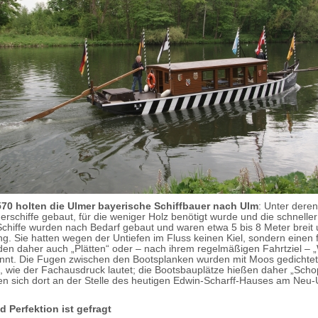
570 holten die Ulmer bayerische Schiffbauer nach Ulm
: Unter deren
rschiffe gebaut, für die weniger Holz benötigt wurde und die schneller
Schiffe wurden nach Bedarf gebaut und waren etwa 5 bis 8 Meter breit 
ng. Sie hatten wegen der Untiefen im Fluss keinen Kiel, sondern einen 
en daher auch „Plätten“ oder – nach ihrem regelmäßigen Fahrtziel – 
annt. Die Fugen zwischen den Bootsplanken wurden mit Moos gedichtet
, wie der Fachausdruck lautet; die Bootsbauplätze hießen daher „Scho
n sich dort an der Stelle des heutigen Edwin-Scharff-Hauses am Neu
 Perfektion ist gefragt