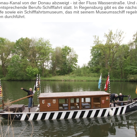
nau-Kanal von der Donau abzweigt - ist der Fluss Wasserstraße. Und 
entsprechende Berufs-Schifffahrt statt. In Regensburg gibt es die näch
ffe sowie ein Schifffahrtsmuseum, das mit seinem Museumsschiff rege
n durchführt.