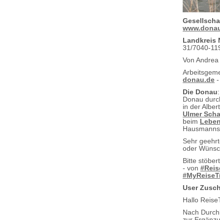
Gesellscha
www.donau
Landkreis
31/7040-11
Von Andrea
Arbeitsgem
donau.de
Die Donau
Donau durc
in der Albe
Ulmer Scha
beim
Leben
Hausmannsk
Sehr geehr
oder Wünsch
Bitte stöbe
- von
#Reis
#MyReiseT
User Zusch
Hallo Reise
Nach Durchl
zur Ergänz