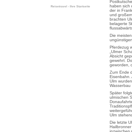
Postkutsche
haben sich 
Reisetravel - Ihre Startseite
der in Fran
und großem 
brachten Ul
belagerte S
flussabwärt
Die meisten
ungünstigen
Pferdezug w
„Ulmer Scha
Absicht gep
gewehrt. Do
geworden, d
Zum Ende de
Eisenbahn. A
Ulm wurden 
Wasserbau h
Später folg
ulmischen S
Donaufahrte
Traditionsp
weitergefüh
Ulm stehend
Die letzte 
Hailbronner
inzwischen