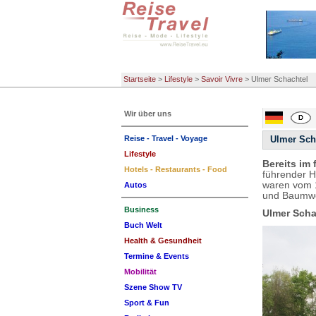
Startseite
>
Lifestyle
>
Savoir Vivre
>
Ulmer Schachtel
Wir über uns
Reise - Travel - Voyage
Ulmer Sch
Lifestyle
Bereits im 
Hotels - Restaurants - Food
führender H
waren vom 1
Autos
und Baumwol
Business
Ulmer Scha
Buch Welt
Health & Gesundheit
Termine & Events
Mobilität
Szene Show TV
Sport & Fun