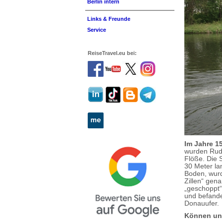
Berlin intern
Links & Freunde
Service
ReiseTravel.eu bei:
Im Jahre 1
wurden Rude
Flöße. Die 
30 Meter la
Boden, wurd
Zillen“ gen
„geschoppt“
und befande
Donauufer.
Können und