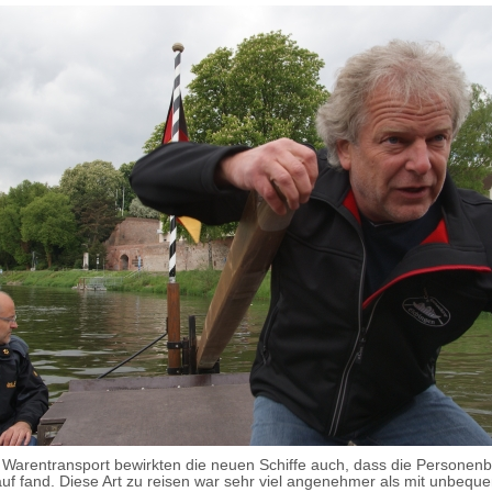
arentransport bewirkten die neuen Schiffe auch, dass die Personen
uf fand. Diese Art zu reisen war sehr viel angenehmer als mit unbeq