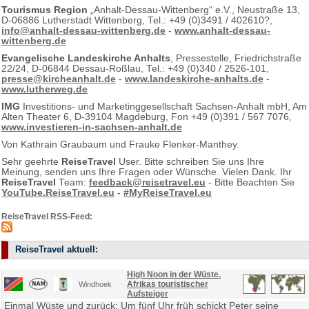
Tourismus Region
„Anhalt-Dessau-Wittenberg“ e.V., Neustraße 13,
D-06886 Lutherstadt Wittenberg, Tel.: +49 (0)3491 / 402610?,
info@anhalt-dessau-wittenberg.de
-
www.anhalt-dessau-
wittenberg.de
Evangelische Landeskirche Anhalts
, Pressestelle, Friedrichstraße
22/24, D-06844 Dessau-Roßlau, Tel.: +49 (0)340 / 2526-101,
presse@kircheanhalt.de
-
www.landeskirche-anhalts.de
-
www.lutherweg.de
IMG
Investitions- und Marketinggesellschaft Sachsen-Anhalt mbH, Am
Alten Theater 6, D-39104 Magdeburg, Fon +49 (0)391 / 567 7076,
www.investieren-in-sachsen-anhalt.de
Von Kathrain Graubaum und Frauke Flenker-Manthey.
Sehr geehrte
ReiseTravel
User. Bitte schreiben Sie uns Ihre
Meinung, senden uns Ihre Fragen oder Wünsche. Vielen Dank. Ihr
ReiseTravel
Team:
feedback@reisetravel.eu
- Bitte Beachten Sie
YouTube.ReiseTravel.eu
-
#MyReiseTravel.eu
ReiseTravel RSS-Feed:
ReiseTravel aktuell:
High Noon in der Wüste.
Afrikas touristischer
Windhoek
Aufsteiger
Einmal Wüste und zurück: Um fünf Uhr früh schickt Peter seine