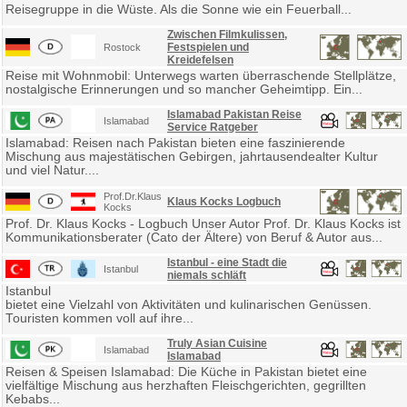
Reisegruppe in die Wüste. Als die Sonne wie ein Feuerball...
Zwischen Filmkulissen,
Festspielen und
Rostock
Kreidefelsen
Reise mit Wohnmobil: Unterwegs warten überraschende Stellplätze,
nostalgische Erinnerungen und so mancher Geheimtipp. Ein...
Islamabad Pakistan Reise
Islamabad
Service Ratgeber
Islamabad: Reisen nach Pakistan bieten eine faszinierende
Mischung aus majestätischen Gebirgen, jahrtausendealter Kultur
und viel Natur....
Prof.Dr.Klaus
Klaus Kocks Logbuch
Kocks
Prof. Dr. Klaus Kocks - Logbuch Unser Autor Prof. Dr. Klaus Kocks ist
Kommunikationsberater (Cato der Ältere) von Beruf & Autor aus...
Istanbul - eine Stadt die
Istanbul
niemals schläft
Istanbul
bietet eine Vielzahl von Aktivitäten und kulinarischen Genüssen.
Touristen kommen voll auf ihre...
Truly Asian Cuisine
Islamabad
Islamabad
Reisen & Speisen Islamabad: Die Küche in Pakistan bietet eine
vielfältige Mischung aus herzhaften Fleischgerichten, gegrillten
Kebabs...