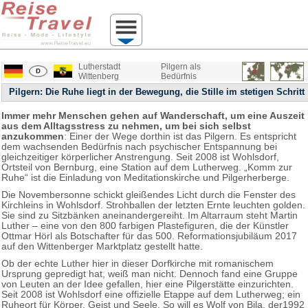
Lutherstadt
Pilgern als
Wittenberg
Bedürfnis
Pilgern: Die Ruhe liegt in der Bewegung, die Stille im stetigen Schritt
Immer mehr Menschen gehen auf Wanderschaft, um eine Auszeit
aus dem Alltagsstress zu nehmen, um bei sich selbst
anzukommen
: Einer der Wege dorthin ist das Pilgern. Es entspricht
dem wachsenden Bedürfnis nach psychischer Entspannung bei
gleichzeitiger körperlicher Anstrengung. Seit 2008 ist Wohlsdorf,
Ortsteil von Bernburg, eine Station auf dem Lutherweg. „Komm zur
Ruhe“ ist die Einladung von Meditationskirche und Pilgerherberge.
Die Novembersonne schickt gleißendes Licht durch die Fenster des
Kirchleins in Wohlsdorf. Strohballen der letzten Ernte leuchten golden.
Sie sind zu Sitzbänken aneinandergereiht. Im Altarraum steht Martin
Luther – eine von den 800 farbigen Plastefiguren, die der Künstler
Ottmar Hörl als Botschafter für das 500. Reformationsjubiläum 2017
auf den Wittenberger Marktplatz gestellt hatte.
Ob der echte Luther hier in dieser Dorfkirche mit romanischem
Ursprung gepredigt hat, weiß man nicht. Dennoch fand eine Gruppe
von Leuten an der Idee gefallen, hier eine Pilgerstätte einzurichten.
Seit 2008 ist Wohlsdorf eine offizielle Etappe auf dem Lutherweg; ein
Ruheort für Körper, Geist und Seele. So will es Wolf von Bila, der1992