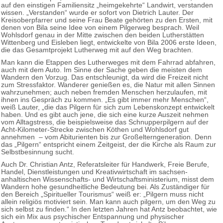
auf den einstigen Familiensitz „heimgekehrte“ Landwirt, verstanden
wissen. „Verstanden“ wurde er sofort von Dietrich Lauter. Der
Kreisoberpfarrer und seine Frau Beate gehörten zu den Ersten, mit
denen von Bila seine Idee von einem Pilgerweg besprach. Weil
Wohlsdorf genau in der Mitte zwischen den beiden Lutherstätten
Wittenberg und Eisleben liegt, entwickelte von Bila 2006 erste Ideen,
die das Gesamtprojekt Lutherweg mit auf den Weg brachten.
Man kann die Etappen des Lutherweges mit dem Fahrrad abfahren,
auch mit dem Auto. Im Sinne der Sache geben die meisten dem
Wandern den Vorzug. Das entschleunigt, da wird die Freizeit nicht
zum Stressfaktor. Wanderer genießen es, die Natur mit allen Sinnen
wahrzunehmen; auch neben fremden Menschen herzulaufen, mit
ihnen ins Gespräch zu kommen. „Es gibt immer mehr Menschen“,
weiß Lauter, „die das Pilgern für sich zum Lebenskonzept entwickelt
haben. Und es gibt auch jene, die sich eine kurze Auszeit nehmen
vom Alltagstress, die beispielsweise das Schnupperpilgern auf der
Acht-Kilometer-Strecke zwischen Köthen und Wohlsdorf gut
annehmen – vom Abiturienten bis zur Großelterngeneration. Denn
das „Pilgern“ entspricht einem Zeitgeist, der die Kirche als Raum zur
Selbstbesinnung sucht.
Auch Dr. Christian Antz, Referatsleiter für Handwerk, Freie Berufe,
Handel, Dienstleistungen und Kreativwirtschaft im sachsen-
anhaltischen Wissenschafts- und Wirtschaftsministerium, misst dem
Wandern hohe gesundheitliche Bedeutung bei. Als Zuständiger für
den Bereich „Spiritueller Tourismus“ weiß er: „Pilgern muss nicht
allein religiös motiviert sein. Man kann auch pilgern, um den Weg zu
sich selbst zu finden.“ In den letzten Jahren hat Antz beobachtet, wie
sich ein Mix aus psychischer Entspannung und physischer