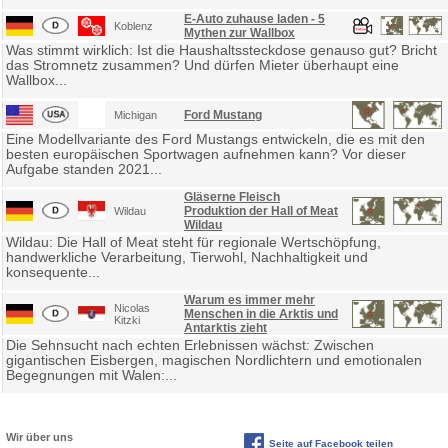
E-Auto zuhause laden - 5
Koblenz
Mythen zur Wallbox
Was stimmt wirklich: Ist die Haushaltssteckdose genauso gut? Bricht
das Stromnetz zusammen? Und dürfen Mieter überhaupt eine
Wallbox...
Ford Mustang
Michigan
Eine Modellvariante des Ford Mustangs entwickeln, die es mit den
besten europäischen Sportwagen aufnehmen kann? Vor dieser
Aufgabe standen 2021...
Gläserne Fleisch
Produktion der Hall of Meat
Wildau
Wildau
Wildau: Die Hall of Meat steht für regionale Wertschöpfung,
handwerkliche Verarbeitung, Tierwohl, Nachhaltigkeit und
konsequente...
Warum es immer mehr
Nicolas
Menschen in die Arktis und
Kitzki
Antarktis zieht
Die Sehnsucht nach echten Erlebnissen wächst: Zwischen
gigantischen Eisbergen, magischen Nordlichtern und emotionalen
Begegnungen mit Walen:...
Wir über uns
Seite auf Facebook teilen