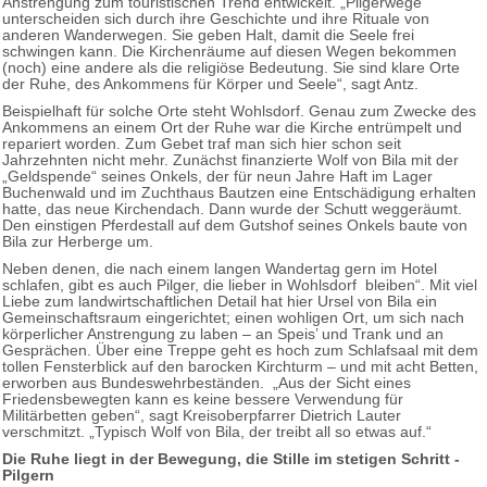
Anstrengung zum touristischen Trend entwickelt. „Pilgerwege
unterscheiden sich durch ihre Geschichte und ihre Rituale von
anderen Wanderwegen. Sie geben Halt, damit die Seele frei
schwingen kann. Die Kirchenräume auf diesen Wegen bekommen
(noch) eine andere als die religiöse Bedeutung. Sie sind klare Orte
der Ruhe, des Ankommens für Körper und Seele“, sagt Antz.
Beispielhaft für solche Orte steht Wohlsdorf. Genau zum Zwecke des
Ankommens an einem Ort der Ruhe war die Kirche entrümpelt und
repariert worden. Zum Gebet traf man sich hier schon seit
Jahrzehnten nicht mehr. Zunächst finanzierte Wolf von Bila mit der
„Geldspende“ seines Onkels, der für neun Jahre Haft im Lager
Buchenwald und im Zuchthaus Bautzen eine Entschädigung erhalten
hatte, das neue Kirchendach. Dann wurde der Schutt weggeräumt.
Den einstigen Pferdestall auf dem Gutshof seines Onkels baute von
Bila zur Herberge um.
Neben denen, die nach einem langen Wandertag gern im Hotel
schlafen, gibt es auch Pilger, die lieber in Wohlsdorf bleiben“. Mit viel
Liebe zum landwirtschaftlichen Detail hat hier Ursel von Bila ein
Gemeinschaftsraum eingerichtet; einen wohligen Ort, um sich nach
körperlicher Anstrengung zu laben – an Speis’ und Trank und an
Gesprächen. Über eine Treppe geht es hoch zum Schlafsaal mit dem
tollen Fensterblick auf den barocken Kirchturm – und mit acht Betten,
erworben aus Bundeswehrbeständen. „Aus der Sicht eines
Friedensbewegten kann es keine bessere Verwendung für
Militärbetten geben“, sagt Kreisoberpfarrer Dietrich Lauter
verschmitzt. „Typisch Wolf von Bila, der treibt all so etwas auf.“
Die Ruhe liegt in der Bewegung, die Stille im stetigen Schritt -
Pilgern