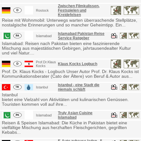
Zwischen Filmkulissen,
Festspielen und
Rostock
Kreidefelsen
Reise mit Wohnmobil: Unterwegs warten überraschende Stellplätze,
nostalgische Erinnerungen und so mancher Geheimtipp. Ein...
Islamabad Pakistan Reise
Islamabad
Service Ratgeber
Islamabad: Reisen nach Pakistan bieten eine faszinierende
Mischung aus majestätischen Gebirgen, jahrtausendealter Kultur
und viel Natur....
Prof.Dr.Klaus
Klaus Kocks Logbuch
Kocks
Prof. Dr. Klaus Kocks - Logbuch Unser Autor Prof. Dr. Klaus Kocks ist
Kommunikationsberater (Cato der Ältere) von Beruf & Autor aus...
Istanbul - eine Stadt die
Istanbul
niemals schläft
Istanbul
bietet eine Vielzahl von Aktivitäten und kulinarischen Genüssen.
Touristen kommen voll auf ihre...
Truly Asian Cuisine
Islamabad
Islamabad
Reisen & Speisen Islamabad: Die Küche in Pakistan bietet eine
vielfältige Mischung aus herzhaften Fleischgerichten, gegrillten
Kebabs...