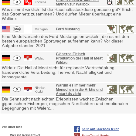
E-Auto zuhause laden - 5
Koblenz
Mythen zur Wallbox
Was stimmt wirklich: Ist die Haushaltssteckdose genauso gut? Bricht
das Stromnetz zusammen? Und dürfen Mieter überhaupt eine
Wallbox...
Ford Mustang
Michigan
Eine Modellvariante des Ford Mustangs entwickeln, die es mit den
besten europäischen Sportwagen aufnehmen kann? Vor dieser
Aufgabe standen 2021...
Gläserne Fleisch
Produktion der Hall of Meat
Wildau
Wildau
Wildau: Die Hall of Meat steht für regionale Wertschöpfung,
handwerkliche Verarbeitung, Tierwohl, Nachhaltigkeit und
konsequente...
Warum es immer mehr
Nicolas
Menschen in die Arktis und
Kitzki
Antarktis zieht
Die Sehnsucht nach echten Erlebnissen wächst: Zwischen
gigantischen Eisbergen, magischen Nordlichtern und emotionalen
Begegnungen mit Walen:...
Wir über uns
Seite auf Facebook teilen
Wer ist ReiseTravel
ReiseTravel Suche