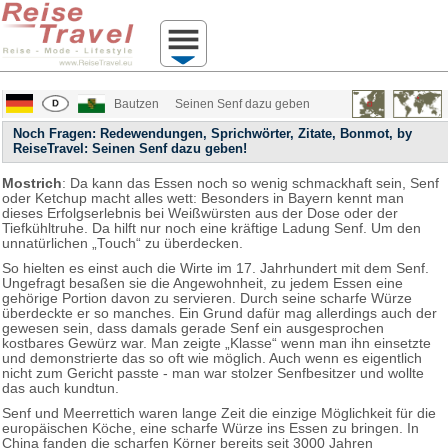
Bautzen
Seinen Senf dazu geben
Noch Fragen: Redewendungen, Sprichwörter, Zitate, Bonmot, by
ReiseTravel: Seinen Senf dazu geben!
Mostrich
: Da kann das Essen noch so wenig schmackhaft sein, Senf
oder Ketchup macht alles wett: Besonders in Bayern kennt man
dieses Erfolgserlebnis bei Weißwürsten aus der Dose oder der
Tiefkühltruhe. Da hilft nur noch eine kräftige Ladung Senf. Um den
unnatürlichen „Touch“ zu überdecken.
So hielten es einst auch die Wirte im 17. Jahrhundert mit dem Senf.
Ungefragt besaßen sie die Angewohnheit, zu jedem Essen eine
gehörige Portion davon zu servieren. Durch seine scharfe Würze
überdeckte er so manches. Ein Grund dafür mag allerdings auch der
gewesen sein, dass damals gerade Senf ein ausgesprochen
kostbares Gewürz war. Man zeigte „Klasse“ wenn man ihn einsetzte
und demonstrierte das so oft wie möglich. Auch wenn es eigentlich
nicht zum Gericht passte - man war stolzer Senfbesitzer und wollte
das auch kundtun.
Senf und Meerrettich waren lange Zeit die einzige Möglichkeit für die
europäischen Köche, eine scharfe Würze ins Essen zu bringen. In
China fanden die scharfen Körner bereits seit 3000 Jahren