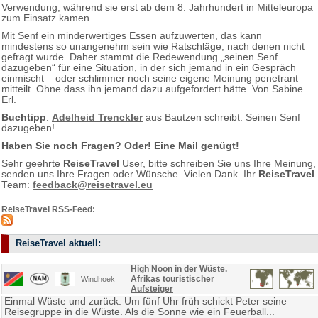
Verwendung, während sie erst ab dem 8. Jahrhundert in Mitteleuropa
zum Einsatz kamen.
Mit Senf ein minderwertiges Essen aufzuwerten, das kann
mindestens so unangenehm sein wie Ratschläge, nach denen nicht
gefragt wurde. Daher stammt die Redewendung „seinen Senf
dazugeben“ für eine Situation, in der sich jemand in ein Gespräch
einmischt – oder schlimmer noch seine eigene Meinung penetrant
mitteilt. Ohne dass ihn jemand dazu aufgefordert hätte. Von Sabine
Erl.
Buchtipp
:
Adelheid Trenckler
aus Bautzen schreibt: Seinen Senf
dazugeben!
Haben Sie noch Fragen? Oder! Eine Mail genügt!
Sehr geehrte
ReiseTravel
User, bitte schreiben Sie uns Ihre Meinung,
senden uns Ihre Fragen oder Wünsche. Vielen Dank. Ihr
ReiseTravel
Team:
feedback@reisetravel.eu
ReiseTravel RSS-Feed:
ReiseTravel aktuell:
High Noon in der Wüste.
Afrikas touristischer
Windhoek
Aufsteiger
Einmal Wüste und zurück: Um fünf Uhr früh schickt Peter seine
Reisegruppe in die Wüste. Als die Sonne wie ein Feuerball...