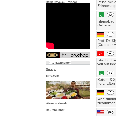
Reise mit 
ReiseTravel.eu - Video:
Erinnerung
Islamabad:
Gebirgen, j
Prof. Dr. K
(Cato der Ä
Istanbul bi
n-tv Nachrichten
voll auf ihre
Google
Bing.com
Reisen & Sp
herzhaften 
Was stimmt 
zusammen? 
Wetter weltweit
Routenplaner