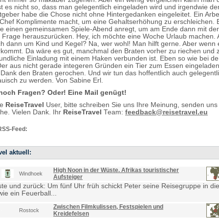
st es nicht so, dass man gelegentlich eingeladen wird und irgendwie d
tgeber habe die Chose nicht ohne Hintergedanken eingeleitet. Ein Arb
Chef Komplimente macht, um eine Gehaltserhöhung zu erschleichen. 
ie einen gemeinsamen Spiele-Abend anregt, um am Ende dann mit der
n Frage herauszurücken. Hey, ich möchte eine Woche Urlaub machen. 
h dann um Kind und Kegel? Na, wer wohl! Man hilft gerne. Aber wenn 
kommt. Da wäre es gut, manchmal den Braten vorher zu riechen und z
eundliche Einladung mit einem Haken verbunden ist. Eben so wie bei d
Der aus nicht gerade integeren Gründen ein Tier zum Essen eingeladen
i Dank den Braten gerochen. Und wir tun das hoffentlich auch gelegentl
rauisch zu werden. Von Sabine Erl.
noch Fragen? Oder! Eine Mail genügt!
te
ReiseTravel
User, bitte schreiben Sie uns Ihre Meinung, senden uns
e. Vielen Dank. Ihr
ReiseTravel
Team:
feedback@reisetravel.eu
RSS-Feed:
el aktuell:
High Noon in der Wüste. Afrikas touristischer
Windhoek
Aufsteiger
e und zurück: Um fünf Uhr früh schickt Peter seine Reisegruppe in die
ie ein Feuerball...
Zwischen Filmkulissen, Festspielen und
Rostock
Kreidefelsen