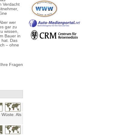
en Verdacht
eitnehmer,
Eine
Aber wer
es gar zu
u wissen,
em Bauer in
 hat. Das
ich – ohne
 Ihre Fragen
 Wüste. Als