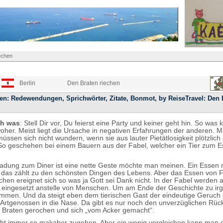
echen
Berlin
Den Braten riechen
en: Redewendungen, Sprichwörter, Zitate, Bonmot, by ReiseTravel: Den 
ch was
: Stell Dir vor, Du feierst eine Party und keiner geht hin. So was
oher. Meist liegt die Ursache in negativen Erfahrungen der anderen. 
ssen sich nicht wundern, wenn sie aus lauter Pietätlosigkeit plötzlich 
So geschehen bei einem Bauern aus der Fabel, welcher ein Tier zum 
ladung zum Diner ist eine nette Geste möchte man meinen. Ein Essen 
das zählt zu den schönsten Dingen des Lebens. Aber das Essen von 
hen ereignet sich so was ja Gott sei Dank nicht. In der Fabel werden a
e eingesetzt anstelle von Menschen. Um am Ende der Geschichte zu ir
mmen. Und da steigt eben dem tierischen Gast der eindeutige Geruch
Artgenossen in die Nase. Da gibt es nur noch den unverzüglichen Rüc
n Braten gerochen und sich „vom Acker gemacht“.
ht immer so makaber zugehen. Aber ein wenig vergleichen kann man 