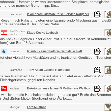
Wohnmobil: Unterwegs warten überraschende Stellplätze, nostalgische
en und so mancher Geheimtipp. Ein...
Islamabad Pakistan Reise Service Ratgeber
Islamabad
 Reisen nach Pakistan bieten eine faszinierende Mischung aus majestä
ahrtausendealter Kultur und viel Natur....
Prof.Dr.Klaus
Klaus Kocks Logbuch
Kocks
laus Kocks - Logbuch Unser Autor Prof. Dr. Klaus Kocks ist Kommunikat
ltere) von Beruf & Autor aus...
Istanbul - eine Stadt die niemals schläft
Istanbul
etet eine Vielzahl von Aktivitäten und kulinarischen Genüssen. Touris
...
Truly Asian Cuisine Islamabad
Islamabad
eisen Islamabad: Die Küche in Pakistan bietet eine vielfältige Mischu
Fleischgerichten, gegrillten Kebabs...
E-Auto zuhause laden - 5 Mythen zur Wallbox
Koblenz
wirklich: Ist die Haushaltssteckdose genauso gut? Bricht das Stromne
Und dürfen Mieter überhaupt eine Wallbox...
Ford Mustang
Michigan