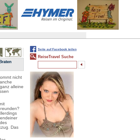
Seite auf Facebook teilen
ReiseTravel Suche
Braten
 kommt nicht
Manche
ganz alleine
Essen
mit
Freunden?
llerdings
gendeiner
 des
kzug. Das
das