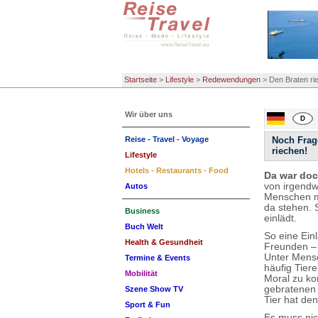
Startseite
>
Lifestyle
>
Redewendungen
>
Den Braten ri
Wir über uns
Reise - Travel - Voyage
Noch Frag
riechen!
Lifestyle
Hotels - Restaurants - Food
Da war do
von irgendw
Autos
Menschen mü
da stehen. 
Business
einlädt.
Buch Welt
So eine Ein
Health & Gesundheit
Freunden – 
Unter Mensc
Termine & Events
häufig Tier
Mobilität
Moral zu ko
gebratenen 
Szene Show TV
Tier hat de
Sport & Fun
Es muss nic