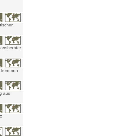
tischen
ionsberater
ten kommen
ng aus
tz