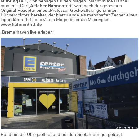
Mitbringsel
: „Wohlbehagen für den Magen. Macht müde Hähne
munter“. „Der „
Altleher Hahnentritt
“ wird nach der geheimen
Original-Rezeptur eines „Professor Gockelsffski" genannten
Hühnerdoktors bereitet, der hierzulande als mannhafter Zecher einen
legendären Ruf genoß“, ein Magenbitter als Mitbringsel.
www.hahnentritt.de
„Bremerhaven live erleben“
Rund um die Uhr geöffnet und bei den Seefahrern gut gefragt.