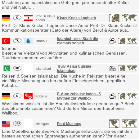
Mischung aus majestätischen Gebirgen, jahrtausendealter Kultur
und viel Natur....
Prof.Dr.Klaus
Klaus Kocks Logbuch
Kocks
Prof. Dr. Klaus Kocks - Logbuch Unser Autor Prof. Dr. Klaus Kocks ist
Kommunikationsberater (Cato der Ältere) von Beruf & Autor aus...
Istanbul - eine Stadt die
Istanbul
niemals schläft
Istanbul
bietet eine Vielzahl von Aktivitäten und kulinarischen Genüssen.
Touristen kommen voll auf ihre...
Truly Asian Cuisine
Islamabad
Islamabad
Reisen & Speisen Islamabad: Die Küche in Pakistan bietet eine
vielfältige Mischung aus herzhaften Fleischgerichten, gegrillten
Kebabs...
E-Auto zuhause laden - 5
Koblenz
Mythen zur Wallbox
Was stimmt wirklich: Ist die Haushaltssteckdose genauso gut? Bricht
das Stromnetz zusammen? Und dürfen Mieter überhaupt eine
Wallbox...
Ford Mustang
Michigan
Eine Modellvariante des Ford Mustangs entwickeln, die es mit den
besten europäischen Sportwagen aufnehmen kann? Vor dieser