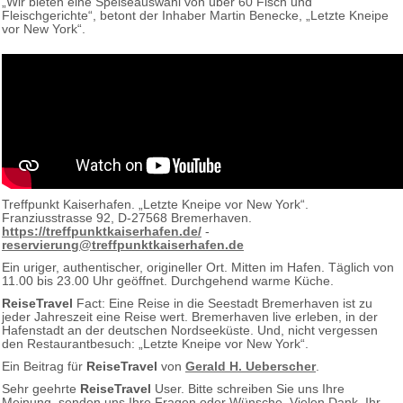
„Wir bieten eine Speiseauswahl von über 60 Fisch und
Fleischgerichte“, betont der Inhaber Martin Benecke, „Letzte Kneipe
vor New York“.
Treffpunkt Kaiserhafen. „Letzte Kneipe vor New York“.
Franziusstrasse 92, D-27568 Bremerhaven.
https://treffpunktkaiserhafen.de/
-
reservierung@treffpunktkaiserhafen.de
Ein uriger, authentischer, origineller Ort. Mitten im Hafen. Täglich von
11.00 bis 23.00 Uhr geöffnet. Durchgehend warme Küche.
ReiseTravel
Fact: Eine Reise in die Seestadt Bremerhaven ist zu
jeder Jahreszeit eine Reise wert. Bremerhaven live erleben, in der
Hafenstadt an der deutschen Nordseeküste. Und, nicht vergessen
den Restaurantbesuch: „Letzte Kneipe vor New York“.
Ein Beitrag für
ReiseTravel
von
Gerald H. Ueberscher
.
Sehr geehrte
ReiseTravel
User. Bitte schreiben Sie uns Ihre
Meinung, senden uns Ihre Fragen oder Wünsche. Vielen Dank. Ihr