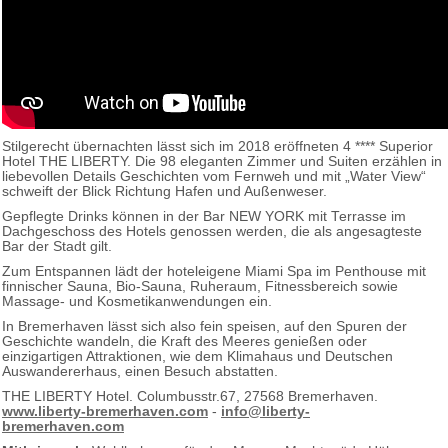
Stilgerecht übernachten lässt sich im 2018 eröffneten 4 **** Superior
Hotel THE LIBERTY. Die 98 eleganten Zimmer und Suiten erzählen in
liebevollen Details Geschichten vom Fernweh und mit „Water View“
schweift der Blick Richtung Hafen und Außenweser.
Gepflegte Drinks können in der Bar NEW YORK mit Terrasse im
Dachgeschoss des Hotels genossen werden, die als angesagteste
Bar der Stadt gilt.
Zum Entspannen lädt der hoteleigene Miami Spa im Penthouse mit
finnischer Sauna, Bio-Sauna, Ruheraum, Fitnessbereich sowie
Massage- und Kosmetikanwendungen ein.
In Bremerhaven lässt sich also fein speisen, auf den Spuren der
Geschichte wandeln, die Kraft des Meeres genießen oder
einzigartigen Attraktionen, wie dem Klimahaus und Deutschen
Auswandererhaus, einen Besuch abstatten.
THE LIBERTY Hotel. Columbusstr.67, 27568 Bremerhaven.
www.liberty-bremerhaven.com
-
info@liberty-
bremerhaven.com