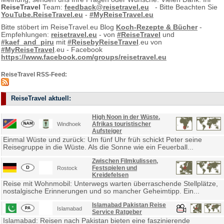
ReiseTravel
Team:
feedback@reisetravel.eu
- Bitte Beachten Sie
YouTube.ReiseTravel.eu
-
#MyReiseTravel.eu
Bitte stöbert im ReiseTravel.eu Blog
Koch-Rezepte & Bücher
-
Empfehlungen:
reisetravel.eu
- von
#ReiseTravel
und
#kaef_and_piru
mit
#ReisebyReiseTravel
.eu von
#MyReiseTravel
.eu - Facebook
https://www.facebook.com/groups/reisetravel.eu
ReiseTravel RSS-Feed:
ReiseTravel aktuell:
High Noon in der Wüste.
Afrikas touristischer
Windhoek
Aufsteiger
Einmal Wüste und zurück: Um fünf Uhr früh schickt Peter seine
Reisegruppe in die Wüste. Als die Sonne wie ein Feuerball...
Zwischen Filmkulissen,
Festspielen und
Rostock
Kreidefelsen
Reise mit Wohnmobil: Unterwegs warten überraschende Stellplätze,
nostalgische Erinnerungen und so mancher Geheimtipp. Ein...
Islamabad Pakistan Reise
Islamabad
Service Ratgeber
Islamabad: Reisen nach Pakistan bieten eine faszinierende