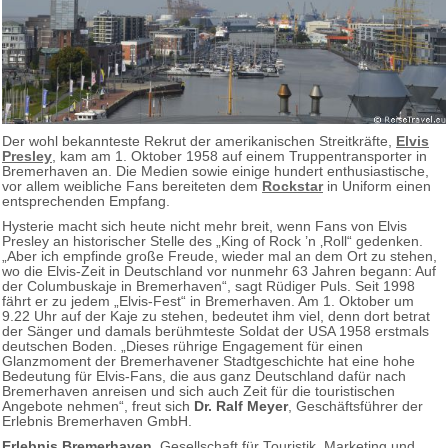
Der wohl bekannteste Rekrut der amerikanischen Streitkräfte,
Elvis
Presley
, kam am 1. Oktober 1958 auf einem Truppentransporter in
Bremerhaven an. Die Medien sowie einige hundert enthusiastische,
vor allem weibliche Fans bereiteten dem
Rockstar
in Uniform einen
entsprechenden Empfang.
Hysterie macht sich heute nicht mehr breit, wenn Fans von Elvis
Presley an historischer Stelle des „King of Rock ’n ‚Roll“ gedenken.
„Aber ich empfinde große Freude, wieder mal an dem Ort zu stehen,
wo die Elvis-Zeit in Deutschland vor nunmehr 63 Jahren begann: Auf
der Columbuskaje in Bremerhaven“, sagt Rüdiger Puls. Seit 1998
fährt er zu jedem „Elvis-Fest“ in Bremerhaven. Am 1. Oktober um
9.22 Uhr auf der Kaje zu stehen, bedeutet ihm viel, denn dort betrat
der Sänger und damals berühmteste Soldat der USA 1958 erstmals
deutschen Boden. „Dieses rührige Engagement für einen
Glanzmoment der Bremerhavener Stadtgeschichte hat eine hohe
Bedeutung für Elvis-Fans, die aus ganz Deutschland dafür nach
Bremerhaven anreisen und sich auch Zeit für die touristischen
Angebote nehmen“, freut sich
Dr. Ralf Meyer
, Geschäftsführer der
Erlebnis Bremerhaven GmbH.
Erlebnis Bremerhaven
. Gesellschaft für Touristik, Marketing und