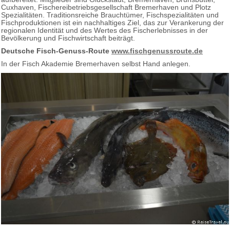
Cuxhaven, Fischereibetriebsgesellschaft Bremerhaven und Plotz
Spezialitäten. Traditionsreiche Brauchtümer, Fischspezialitäten und
Fischproduktionen ist ein nachhaltiges Ziel, das zur Verankerung der
regionalen Identität und des Wertes des Fischerlebnisses in der
Bevölkerung und Fischwirtschaft beiträgt.
Deutsche Fisch-Genuss-Route
www.fischgenussroute.de
In der Fisch Akademie Bremerhaven selbst Hand anlegen.