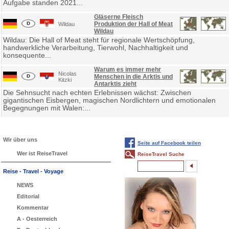
Aufgabe standen 2021...
Gläserne Fleisch
Produktion der Hall of Meat
Wildau
Wildau
Wildau: Die Hall of Meat steht für regionale Wertschöpfung,
handwerkliche Verarbeitung, Tierwohl, Nachhaltigkeit und
konsequente...
Warum es immer mehr
Nicolas
Menschen in die Arktis und
Kitzki
Antarktis zieht
Die Sehnsucht nach echten Erlebnissen wächst: Zwischen
gigantischen Eisbergen, magischen Nordlichtern und emotionalen
Begegnungen mit Walen:...
Wir über uns
Seite auf Facebook teilen
Wer ist ReiseTravel
ReiseTravel Suche
Reise - Travel - Voyage
NEWS
Editorial
Kommentar
A - Oesterreich