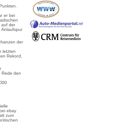
Punkten.
r er bei
nadischen
 auf der
e Anlaufspur
Schanzen der
 letzten
hen Rekord,
r
er Rede den
.000
ielle
bei ebay
att zum
ritischen