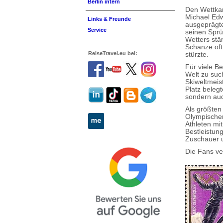
Berlin intern
Den Wettka
Michael Edw
Links & Freunde
ausgeprägte
Service
seinen Sprü
Wetters stä
Schanze oft
ReiseTravel.eu bei:
stürzte.
Für viele B
Welt zu suc
Skiweltmeist
Platz beleg
sondern auc
Als größten
Olympischen
Athleten mi
Bestleistung
Zuschauer u
Die Fans ve