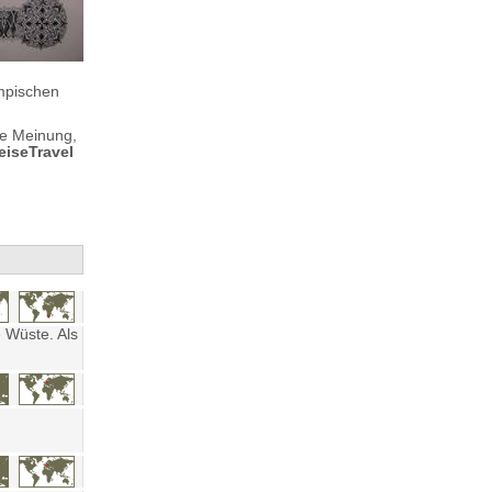
mpischen
re Meinung,
eiseTravel
 Wüste. Als