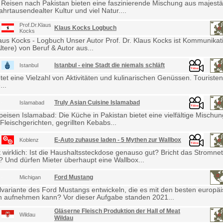
 Reisen nach Pakistan bieten eine faszinierende Mischung aus majestä
ahrtausendealter Kultur und viel Natur....
Prof.Dr.Klaus
Klaus Kocks Logbuch
Kocks
laus Kocks - Logbuch Unser Autor Prof. Dr. Klaus Kocks ist Kommunikat
ltere) von Beruf & Autor aus...
Istanbul - eine Stadt die niemals schläft
Istanbul
etet eine Vielzahl von Aktivitäten und kulinarischen Genüssen. Touris
...
Truly Asian Cuisine Islamabad
Islamabad
eisen Islamabad: Die Küche in Pakistan bietet eine vielfältige Mischu
Fleischgerichten, gegrillten Kebabs...
E-Auto zuhause laden - 5 Mythen zur Wallbox
Koblenz
wirklich: Ist die Haushaltssteckdose genauso gut? Bricht das Stromne
Und dürfen Mieter überhaupt eine Wallbox...
Ford Mustang
Michigan
lvariante des Ford Mustangs entwickeln, die es mit den besten europä
 aufnehmen kann? Vor dieser Aufgabe standen 2021...
Gläserne Fleisch Produktion der Hall of Meat
Wildau
Wildau