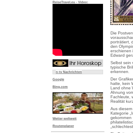
ReiseTravel.eu - Video:
Die Postver
vorausschau
porträtiert,
den Olympis
erschienen i
Edward ger
Selbst sein
typische Br
erkennen.
n-tv Nachrichten
Der Grafike
Google
hatte, kein
Bing.com
Land ohne W
Ahnung vom 
Fachleute, 
Realität ku
Aus diesem 
Kategorie „
gekommen un
Wetter weltweit
philatelisti
Routenplaner
„schlechtest