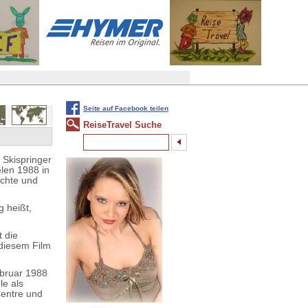
Seite auf Facebook teilen
ReiseTravel Suche
 Skispringer
elen 1988 in
achte und
ig heißt,
t die
 diesem Film
ebruar 1988
le als
Centre und