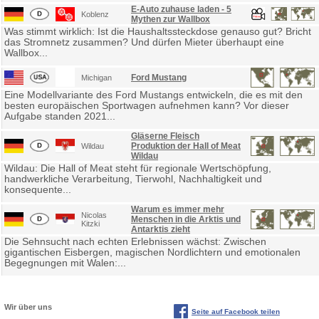
E-Auto zuhause laden - 5
Koblenz
Mythen zur Wallbox
Was stimmt wirklich: Ist die Haushaltssteckdose genauso gut? Bricht
das Stromnetz zusammen? Und dürfen Mieter überhaupt eine
Wallbox...
Ford Mustang
Michigan
Eine Modellvariante des Ford Mustangs entwickeln, die es mit den
besten europäischen Sportwagen aufnehmen kann? Vor dieser
Aufgabe standen 2021...
Gläserne Fleisch
Produktion der Hall of Meat
Wildau
Wildau
Wildau: Die Hall of Meat steht für regionale Wertschöpfung,
handwerkliche Verarbeitung, Tierwohl, Nachhaltigkeit und
konsequente...
Warum es immer mehr
Nicolas
Menschen in die Arktis und
Kitzki
Antarktis zieht
Die Sehnsucht nach echten Erlebnissen wächst: Zwischen
gigantischen Eisbergen, magischen Nordlichtern und emotionalen
Begegnungen mit Walen:...
Wir über uns
Seite auf Facebook teilen