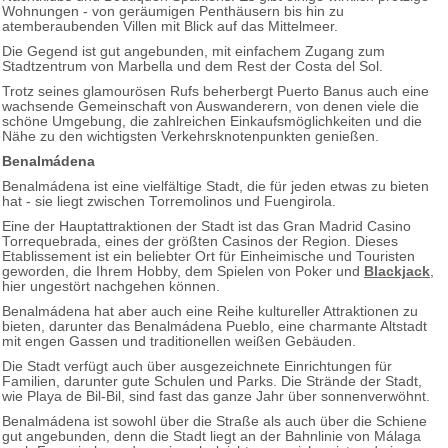
Wohnungen - von geräumigen Penthäusern bis hin zu
atemberaubenden Villen mit Blick auf das Mittelmeer.
Die Gegend ist gut angebunden, mit einfachem Zugang zum
Stadtzentrum von Marbella und dem Rest der Costa del Sol.
Trotz seines glamourösen Rufs beherbergt Puerto Banus auch eine
wachsende Gemeinschaft von Auswanderern, von denen viele die
schöne Umgebung, die zahlreichen Einkaufsmöglichkeiten und die
Nähe zu den wichtigsten Verkehrsknotenpunkten genießen.
Benalmádena
Benalmádena ist eine vielfältige Stadt, die für jeden etwas zu bieten
hat - sie liegt zwischen Torremolinos und Fuengirola.
Eine der Hauptattraktionen der Stadt ist das Gran Madrid Casino
Torrequebrada, eines der größten Casinos der Region. Dieses
Etablissement ist ein beliebter Ort für Einheimische und Touristen
geworden, die Ihrem Hobby, dem Spielen von Poker und
Blackjack
,
hier ungestört nachgehen können.
Benalmádena hat aber auch eine Reihe kultureller Attraktionen zu
bieten, darunter das Benalmádena Pueblo, eine charmante Altstadt
mit engen Gassen und traditionellen weißen Gebäuden.
Die Stadt verfügt auch über ausgezeichnete Einrichtungen für
Familien, darunter gute Schulen und Parks. Die Strände der Stadt,
wie Playa de Bil-Bil, sind fast das ganze Jahr über sonnenverwöhnt.
Benalmádena ist sowohl über die Straße als auch über die Schiene
gut angebunden, denn die Stadt liegt an der Bahnlinie von Málaga