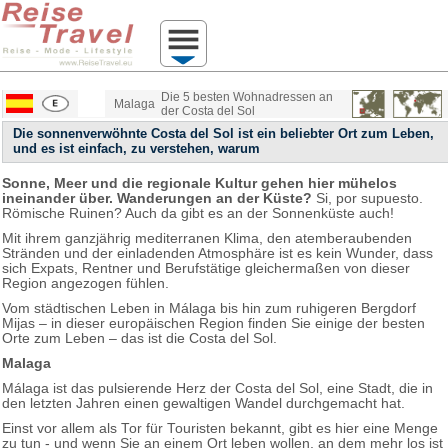
Die 5 besten Wohnadressen an
Malaga
der Costa del Sol
Die sonnenverwöhnte Costa del Sol ist ein beliebter Ort zum Leben,
und es ist einfach, zu verstehen, warum
Sonne, Meer und die regionale Kultur gehen hier mühelos
ineinander über. Wanderungen an der Küste?
Si, por supuesto.
Römische Ruinen? Auch da gibt es an der Sonnenküste auch!
Mit ihrem ganzjährig mediterranen Klima, den atemberaubenden
Stränden und der einladenden Atmosphäre ist es kein Wunder, dass
sich Expats, Rentner und Berufstätige gleichermaßen von dieser
Region angezogen fühlen.
Vom städtischen Leben in Málaga bis hin zum ruhigeren Bergdorf
Mijas – in dieser europäischen Region finden Sie einige der besten
Orte zum Leben – das ist die Costa del Sol.
Malaga
Málaga ist das pulsierende Herz der Costa del Sol, eine Stadt, die in
den letzten Jahren einen gewaltigen Wandel durchgemacht hat.
Einst vor allem als Tor für Touristen bekannt, gibt es hier eine Menge
zu tun - und wenn Sie an einem Ort leben wollen, an dem mehr los ist