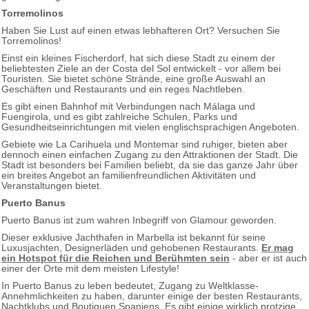
Torremolinos
Haben Sie Lust auf einen etwas lebhafteren Ort? Versuchen Sie
Torremolinos!
Einst ein kleines Fischerdorf, hat sich diese Stadt zu einem der
beliebtesten Ziele an der Costa del Sol entwickelt - vor allem bei
Touristen. Sie bietet schöne Strände, eine große Auswahl an
Geschäften und Restaurants und ein reges Nachtleben.
Es gibt einen Bahnhof mit Verbindungen nach Málaga und
Fuengirola, und es gibt zahlreiche Schulen, Parks und
Gesundheitseinrichtungen mit vielen englischsprachigen Angeboten.
Gebiete wie La Carihuela und Montemar sind ruhiger, bieten aber
dennoch einen einfachen Zugang zu den Attraktionen der Stadt. Die
Stadt ist besonders bei Familien beliebt, da sie das ganze Jahr über
ein breites Angebot an familienfreundlichen Aktivitäten und
Veranstaltungen bietet.
Puerto Banus
Puerto Banus ist zum wahren Inbegriff von Glamour geworden.
Dieser exklusive Jachthafen in Marbella ist bekannt für seine
Luxusjachten, Designerläden und gehobenen Restaurants.
Er mag
ein Hotspot für die Reichen und Berühmten sein
- aber er ist auch
einer der Orte mit dem meisten Lifestyle!
In Puerto Banus zu leben bedeutet, Zugang zu Weltklasse-
Annehmlichkeiten zu haben, darunter einige der besten Restaurants,
Nachtklubs und Boutiquen Spaniens. Es gibt einige wirklich protzige