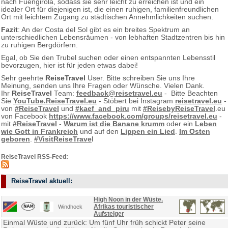
nach Fuengirola, sodass sie sehr leicht zu erreichen ist und ein
idealer Ort für diejenigen ist, die einen ruhigen, familienfreundlichen
Ort mit leichtem Zugang zu städtischen Annehmlichkeiten suchen.
Fazit
: An der Costa del Sol gibt es ein breites Spektrum an
unterschiedlichen Lebensräumen - von lebhaften Stadtzentren bis hin
zu ruhigen Bergdörfern.
Egal, ob Sie den Trubel suchen oder einen entspannten Lebensstil
bevorzugen, hier ist für jeden etwas dabei!
Sehr geehrte
ReiseTravel
User. Bitte schreiben Sie uns Ihre
Meinung, senden uns Ihre Fragen oder Wünsche. Vielen Dank.
Ihr
ReiseTravel
Team:
feedback@reisetravel.eu
- Bitte Beachten
Sie
YouTube.ReiseTravel.eu
- Stöbert bei Instagram
reisetravel.eu
-
von
#ReiseTravel
und
#kaef_and_piru
mit
#ReisebyReiseTravel
.eu
von Facebook
https://www.facebook.com/groups/reisetravel.eu
-
mit
#ReiseTravel
-
Warum ist die Banane krumm
oder ein
Leben
wie Gott in Frankreich
und auf den
Lippen ein Lied
.
Im Osten
geboren
.
#VisitReiseTrave
l
ReiseTravel RSS-Feed:
ReiseTravel aktuell:
High Noon in der Wüste.
Afrikas touristischer
Windhoek
Aufsteiger
Einmal Wüste und zurück: Um fünf Uhr früh schickt Peter seine