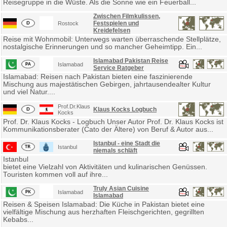
Reisegruppe in die Wüste. Als die Sonne wie ein Feuerball...
Zwischen Filmkulissen,
Festspielen und
Rostock
Kreidefelsen
Reise mit Wohnmobil: Unterwegs warten überraschende Stellplätze,
nostalgische Erinnerungen und so mancher Geheimtipp. Ein...
Islamabad Pakistan Reise
Islamabad
Service Ratgeber
Islamabad: Reisen nach Pakistan bieten eine faszinierende
Mischung aus majestätischen Gebirgen, jahrtausendealter Kultur
und viel Natur....
Prof.Dr.Klaus
Klaus Kocks Logbuch
Kocks
Prof. Dr. Klaus Kocks - Logbuch Unser Autor Prof. Dr. Klaus Kocks ist
Kommunikationsberater (Cato der Ältere) von Beruf & Autor aus...
Istanbul - eine Stadt die
Istanbul
niemals schläft
Istanbul
bietet eine Vielzahl von Aktivitäten und kulinarischen Genüssen.
Touristen kommen voll auf ihre...
Truly Asian Cuisine
Islamabad
Islamabad
Reisen & Speisen Islamabad: Die Küche in Pakistan bietet eine
vielfältige Mischung aus herzhaften Fleischgerichten, gegrillten
Kebabs...