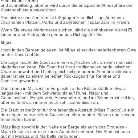
Stadt ist pulsierend
und schnelllebig, aber er wird durch die entspannte Atmosphäre der
Küstengebiete ausgeglichen.
Das historische Zentrum ist fußgängerfreundlich - gesäumt von
charmanten Plätzen, Parks und zahlreichen Tapas-Bars im Freien.
Wenn Sie etwas Moderneres suchen, sind die gehobenen Viertel El
Limonar und Pedregalejo genau das Richtige für Sie.
Mijas
Hoch in den Bergen gelegen, ist
Mijas einer der malerischsten Orte
an der Costa del Sol.
Die Lage macht die Stadt zu einem idyllischen Ort, an dem man sich
niederlassen kann. Die Stadt hat ihren traditionellen andalusischen
Charme bewahrt und bietet gleichzeitig moderne Annehmlichkeiten -
daher ist sie zu einem beliebten Rückzugsort für Rentner und
Familien geworden.
Das Leben in Mijas ist im Vergleich zu den Küstenstädten etwas
langsamer - mit dem Schwerpunkt auf Ruhe, Natur und
Gemeinschaft. Es gibt viele Auswanderer, und im Sommer ist viel los,
aber es fühlt sich immer noch sehr authentisch an.
Die Stadt ist berühmt für ihre lebendige Altstadt (Mijas Pueblo), die in
den engen, verwinkelten Gassen zu charmanten Plätzen und ruhigen
Innenhöfen führen.
Mijas liegt sowohl in der Nähe der Berge als auch des Strandes -
Mijas Costa ist nur eine kurze Autofahrt entfernt. Die Stadt ist auch
gut mit Malaga und Marbella verbunden.