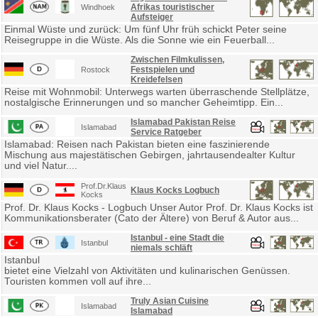
Afrikas touristischer
Windhoek
Aufsteiger
Einmal Wüste und zurück: Um fünf Uhr früh schickt Peter seine
Reisegruppe in die Wüste. Als die Sonne wie ein Feuerball...
Zwischen Filmkulissen,
Festspielen und
Rostock
Kreidefelsen
Reise mit Wohnmobil: Unterwegs warten überraschende Stellplätze,
nostalgische Erinnerungen und so mancher Geheimtipp. Ein...
Islamabad Pakistan Reise
Islamabad
Service Ratgeber
Islamabad: Reisen nach Pakistan bieten eine faszinierende
Mischung aus majestätischen Gebirgen, jahrtausendealter Kultur
und viel Natur....
Prof.Dr.Klaus
Klaus Kocks Logbuch
Kocks
Prof. Dr. Klaus Kocks - Logbuch Unser Autor Prof. Dr. Klaus Kocks ist
Kommunikationsberater (Cato der Ältere) von Beruf & Autor aus...
Istanbul - eine Stadt die
Istanbul
niemals schläft
Istanbul
bietet eine Vielzahl von Aktivitäten und kulinarischen Genüssen.
Touristen kommen voll auf ihre...
Truly Asian Cuisine
Islamabad
Islamabad