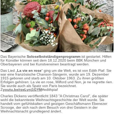
Das Bayerische
Soloselbstständigenprogramm
ist gestartet. Hilfen
für Künstler können seit dem 18.12.2020 beim BBK München und
Oberbayeren und bei Kunstvereinen beantragt werden.
Das Lied „
La vie en rose
“ ging um die Welt, es ist von Edith Piaf. Sie
war eine französische Chanson-Sängerin, wurde am 19. Dezember
1915 geboren und starb am 10. Oktober 1963. Zu ihren größten
Erfolgen gehören: La vie en rose, Milford und Non, je ne regrette rien.
Sie wurde auch als Spatz von Paris bezeichnet.
Z
youtu.be/rzeLynj1GYM
#edithpiaf
Charles Dickens veröffentlicht 1843 "A Christmas Carol", die später
wohl die bekannteste Weihnachtsgeschichte der Welt wurde. Sie
handelt vom gefühlskalten und geizigen Geschäftsmann Ebenezer
Scrooge, der sich nach dem Besuch von drei Geistern in der
Weihnachtsnacht grundlegend ändert.