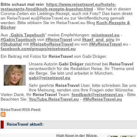
Bitte schaut mal rein
:
https://www.reisetravel.eu/hotels-
restaurants-food/koch-rezepte-buecher.html
- Wer hat in diesen
Corona-Zeiten ein Lieblings-Rezept, auch mit Foto? Das kann direkt
an ReiseTravel eu@ReiseTravel.eu zur Veröffentlichung gemailt
werden. Bitte stöbern Sie im ReiseTravel.eu Blog
Koch-Rezepte &
Bücher
Aus „
Gabis Tagebuch
“ meine Empfehlungen:
reisetravel.eu
-
#GabisTagebuch
von
#ReiseTravel
und
#kaef_and_piru
im
#Stubaital
mit
#ReisebyReiseTravel
.eu von
#MyReiseTravel
.eu -
facebook.com/groups/reisetravel.eu
Ein Beitrag mit Fotos für
ReiseTravel
von Gabi Dräger.
Unsere Autorin
Gabi Dräger
zeichnet bei
ReiseTravel
verantwortlich für die Redaktion Reise. Ihr Thema sind
die Berge. Sie lebt und arbeitet in München.
gabi@reisetravel.eu
Sehr geehrte
ReiseTravel
User, bitte schreiben Sie uns
Ihre Meinung, senden uns Ihre Fragen oder Wünsche.
Vielen Dank. Ihr
ReiseTravel
Team:
feedback@reisetravel.eu
- Bitte
Beachten Sie:
YouTube.ReiseTravel.eu
-
#MyReiseTravel.eu
ReiseTravel RSS-Feed:
ReiseTravel aktuell:
High Noon in der Wüste.