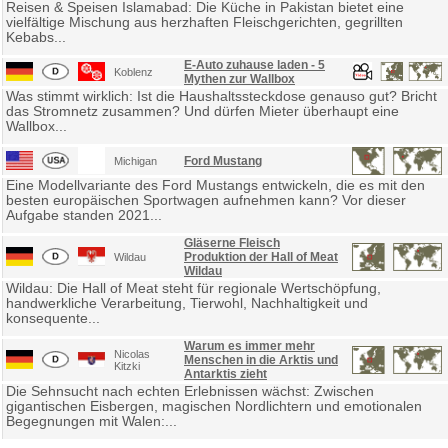
Reisen & Speisen Islamabad: Die Küche in Pakistan bietet eine
vielfältige Mischung aus herzhaften Fleischgerichten, gegrillten
Kebabs...
E-Auto zuhause laden - 5
Koblenz
Mythen zur Wallbox
Was stimmt wirklich: Ist die Haushaltssteckdose genauso gut? Bricht
das Stromnetz zusammen? Und dürfen Mieter überhaupt eine
Wallbox...
Ford Mustang
Michigan
Eine Modellvariante des Ford Mustangs entwickeln, die es mit den
besten europäischen Sportwagen aufnehmen kann? Vor dieser
Aufgabe standen 2021...
Gläserne Fleisch
Produktion der Hall of Meat
Wildau
Wildau
Wildau: Die Hall of Meat steht für regionale Wertschöpfung,
handwerkliche Verarbeitung, Tierwohl, Nachhaltigkeit und
konsequente...
Warum es immer mehr
Nicolas
Menschen in die Arktis und
Kitzki
Antarktis zieht
Die Sehnsucht nach echten Erlebnissen wächst: Zwischen
gigantischen Eisbergen, magischen Nordlichtern und emotionalen
Begegnungen mit Walen:...