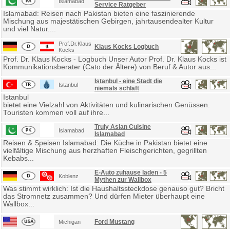
Islamabad
Service Ratgeber
Islamabad: Reisen nach Pakistan bieten eine faszinierende
Mischung aus majestätischen Gebirgen, jahrtausendealter Kultur
und viel Natur....
Prof.Dr.Klaus
Klaus Kocks Logbuch
Kocks
Prof. Dr. Klaus Kocks - Logbuch Unser Autor Prof. Dr. Klaus Kocks ist
Kommunikationsberater (Cato der Ältere) von Beruf & Autor aus...
Istanbul - eine Stadt die
Istanbul
niemals schläft
Istanbul
bietet eine Vielzahl von Aktivitäten und kulinarischen Genüssen.
Touristen kommen voll auf ihre...
Truly Asian Cuisine
Islamabad
Islamabad
Reisen & Speisen Islamabad: Die Küche in Pakistan bietet eine
vielfältige Mischung aus herzhaften Fleischgerichten, gegrillten
Kebabs...
E-Auto zuhause laden - 5
Koblenz
Mythen zur Wallbox
Was stimmt wirklich: Ist die Haushaltssteckdose genauso gut? Bricht
das Stromnetz zusammen? Und dürfen Mieter überhaupt eine
Wallbox...
Ford Mustang
Michigan