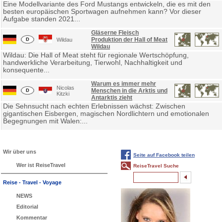
Eine Modellvariante des Ford Mustangs entwickeln, die es mit den
besten europäischen Sportwagen aufnehmen kann? Vor dieser
Aufgabe standen 2021...
Gläserne Fleisch
Produktion der Hall of Meat
Wildau
Wildau
Wildau: Die Hall of Meat steht für regionale Wertschöpfung,
handwerkliche Verarbeitung, Tierwohl, Nachhaltigkeit und
konsequente...
Warum es immer mehr
Nicolas
Menschen in die Arktis und
Kitzki
Antarktis zieht
Die Sehnsucht nach echten Erlebnissen wächst: Zwischen
gigantischen Eisbergen, magischen Nordlichtern und emotionalen
Begegnungen mit Walen:...
Wir über uns
Seite auf Facebook teilen
Wer ist ReiseTravel
ReiseTravel Suche
Reise - Travel - Voyage
NEWS
Editorial
Kommentar