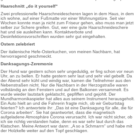
Haarschnitt „do it yourself“
Zwei professionelle Haarschneidescheren lagen in dem Haus, in dem
ich wohne, auf einer Fußmatte vor einer Wohnungstüre. Seit vier
Wochen konnte man ja nicht zum Friseur gehen, also muss man jetzt
selber zur Schere greifen. Gut, wer eine gute Haarschneideschere
hat und sie ausleihen kann. Kontaktverbote und
Desinfektionsvorschriften wurden sehr gut eingehalten.
Ostern zelebriert
Der italienische Hefe-Osterkuchen, von meinen Nachbarn, hat
hervorragend geschmeckt.
Danksagungs-Zeremonie
Der Hund war gestern schon sehr ungeduldig, er fing schon vor neun
Uhr, an zu bellen. Er hatte gestern sehr laut und sehr viel gebellt. Da
der Abend sehr kühl und windig war, kamen die Teilnehmer aus den
Nebenstraßen nicht. Nur die Nachbarn in der Herzogstraße waren
vollständig an den Fenstern und auf den Balkonen versammelt. Es
wurde wieder lautstark geklatscht, gepfiffen und gejohlt. Der
Mundharmonikaspieler hat alles aus seinem Instrument herausgeholt.
Ein Auto hielt an und die Fahrerin fragte mich, ob wir Geburtstag
feierten? Ich antwortete ihr: „Das ist eine Danksagung für alle, die für
Corona arbeiten“. Sie hat geantwortet, dass die magnetisch
aufgeladene Atmosphäre Corona verursacht. Ich war nicht sicher, ob
ich sie richtig verstanden habe, denn es war sehr laut durch das
Klatschen. Meine Antwort war dann: „A so a Schmarrn“ und habe mit
der Holzkelle weiter auf den Topf geschlagen.