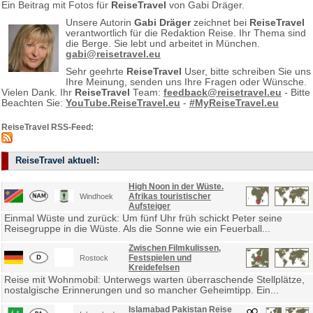
Ein Beitrag mit Fotos für
ReiseTravel
von Gabi Dräger.
Unsere Autorin
Gabi Dräger
zeichnet bei
ReiseTravel
verantwortlich für die Redaktion Reise. Ihr Thema sind
die Berge. Sie lebt und arbeitet in München.
gabi@reisetravel.eu
Sehr geehrte
ReiseTravel
User, bitte schreiben Sie uns
Ihre Meinung, senden uns Ihre Fragen oder Wünsche.
Vielen Dank. Ihr
ReiseTravel
Team:
feedback@reisetravel.eu
- Bitte
Beachten Sie:
YouTube.ReiseTravel.eu
-
#MyReiseTravel.eu
ReiseTravel RSS-Feed:
ReiseTravel aktuell:
High Noon in der Wüste.
Afrikas touristischer
Windhoek
Aufsteiger
Einmal Wüste und zurück: Um fünf Uhr früh schickt Peter seine
Reisegruppe in die Wüste. Als die Sonne wie ein Feuerball...
Zwischen Filmkulissen,
Festspielen und
Rostock
Kreidefelsen
Reise mit Wohnmobil: Unterwegs warten überraschende Stellplätze,
nostalgische Erinnerungen und so mancher Geheimtipp. Ein...
Islamabad Pakistan Reise