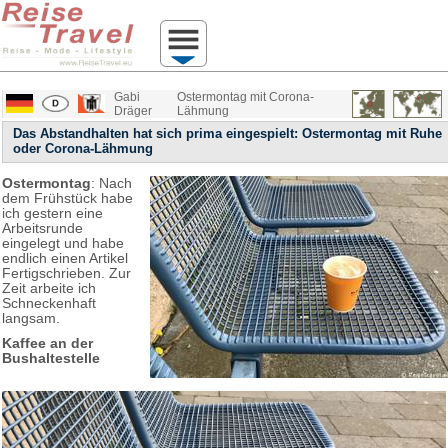
Gabi
Ostermontag mit Corona-
Dräger
Lähmung
Das Abstandhalten hat sich prima eingespielt: Ostermontag mit Ruhe
oder Corona-Lähmung
Ostermontag
: Nach
dem Frühstück habe
ich gestern eine
Arbeitsrunde
eingelegt und habe
endlich einen Artikel
Fertigschrieben. Zur
Zeit arbeite ich
Schneckenhaft
langsam.
Kaffee an der
Bushaltestelle