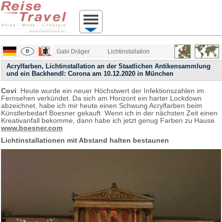
Gabi Dräger
Lichtinstallation
Acrylfarben, Lichtinstallation an der Staatlichen Antikensammlung
und ein Backhendl: Corona am 10.12.2020 in München
Covi
: Heute wurde ein neuer Höchstwert der Infektionszahlen im
Fernsehen verkündet. Da sich am Horizont ein harter Lockdown
abzeichnet, habe ich mir heute einen Schwung Acrylfarben beim
Künstlerbedarf Boesner gekauft. Wenn ich in der nächsten Zeit einen
Kreativanfall bekomme, dann habe ich jetzt genug Farben zu Hause.
www.boesner.com
Lichtinstallationen mit Abstand halten bestaunen