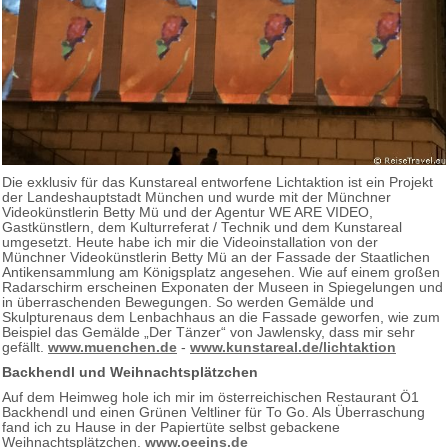
Die exklusiv für das Kunstareal entworfene Lichtaktion ist ein Projekt
der Landeshauptstadt München und wurde mit der Münchner
Videokünstlerin Betty Mü und der Agentur WE ARE VIDEO,
Gastkünstlern, dem Kulturreferat / Technik und dem Kunstareal
umgesetzt. Heute habe ich mir die Videoinstallation von der
Münchner Videokünstlerin Betty Mü an der Fassade der Staatlichen
Antikensammlung am Königsplatz angesehen. Wie auf einem großen
Radarschirm erscheinen Exponaten der Museen in Spiegelungen und
in überraschenden Bewegungen. So werden Gemälde und
Skulpturenaus dem Lenbachhaus an die Fassade geworfen, wie zum
Beispiel das Gemälde „Der Tänzer“ von Jawlensky, dass mir sehr
gefällt.
www.muenchen.de
-
www.kunstareal.de/lichtaktion
Backhendl und Weihnachtsplätzchen
Auf dem Heimweg hole ich mir im österreichischen Restaurant Ö1
Backhendl und einen Grünen Veltliner für To Go. Als Überraschung
fand ich zu Hause in der Papiertüte selbst gebackene
Weihnachtsplätzchen.
www.oeeins.de