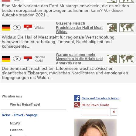
Eine Modellvariante des Ford Mustangs entwickeln, die es mit den
besten europäischen Sportwagen aufnehmen kann? Vor dieser
Aufgabe standen 2021...
Gläserne Fleisch
Produktion der Hall of Meat
Wildau
Wildau
Wildau: Die Hall of Meat steht für regionale Wertschöpfung,
handwerkliche Verarbeitung, Tierwohl, Nachhaltigkeit und
konsequente...
Warum es immer mehr
Nicolas
Menschen in die Arktis und
Kitzki
Antarktis zieht
Die Sehnsucht nach echten Erlebnissen wächst: Zwischen
gigantischen Eisbergen, magischen Nordlichtern und emotionalen
Begegnungen mit Walen:...
Wir über uns
Seite auf Facebook teilen
Wer ist ReiseTravel
ReiseTravel Suche
Reise - Travel - Voyage
NEWS
Editorial