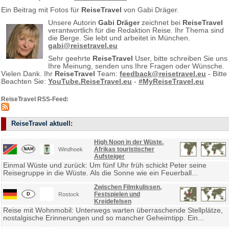
Ein Beitrag mit Fotos für
ReiseTravel
von Gabi Dräger.
Unsere Autorin
Gabi Dräger
zeichnet bei
ReiseTravel
verantwortlich für die Redaktion Reise. Ihr Thema sind
die Berge. Sie lebt und arbeitet in München.
gabi@reisetravel.eu
Sehr geehrte
ReiseTravel
User, bitte schreiben Sie uns
Ihre Meinung, senden uns Ihre Fragen oder Wünsche.
Vielen Dank. Ihr
ReiseTravel
Team:
feedback@reisetravel.eu
- Bitte
Beachten Sie:
YouTube.ReiseTravel.eu
-
#MyReiseTravel.eu
ReiseTravel RSS-Feed:
ReiseTravel aktuell:
High Noon in der Wüste.
Afrikas touristischer
Windhoek
Aufsteiger
Einmal Wüste und zurück: Um fünf Uhr früh schickt Peter seine
Reisegruppe in die Wüste. Als die Sonne wie ein Feuerball...
Zwischen Filmkulissen,
Festspielen und
Rostock
Kreidefelsen
Reise mit Wohnmobil: Unterwegs warten überraschende Stellplätze,
nostalgische Erinnerungen und so mancher Geheimtipp. Ein...