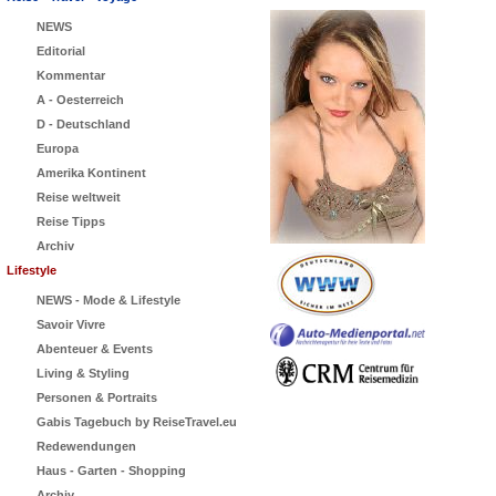
NEWS
Editorial
Kommentar
A - Oesterreich
D - Deutschland
Europa
Amerika Kontinent
Reise weltweit
Reise Tipps
Archiv
Lifestyle
NEWS - Mode & Lifestyle
Savoir Vivre
Abenteuer & Events
Living & Styling
Personen & Portraits
Gabis Tagebuch by ReiseTravel.eu
Redewendungen
Haus - Garten - Shopping
Archiv