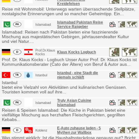
Kreidefelsen
Reise mit Wohnmobil: Unterwegs warten überraschende Stellplätze,
nostalgische Erinnerungen und so mancher Geheimtipp. Ein...
Islamabad Pakistan Reise
Islamabad
Service Ratgeber
Islamabad: Reisen nach Pakistan bieten eine faszinierende
Mischung aus majestätischen Gebirgen, jahrtausendealter Kultur
und viel Natur....
Prof.Dr.Klaus
Klaus Kocks Logbuch
Kocks
Prof. Dr. Klaus Kocks - Logbuch Unser Autor Prof. Dr. Klaus Kocks ist
Kommunikationsberater (Cato der Ältere) von Beruf & Autor aus...
Istanbul - eine Stadt die
Istanbul
niemals schläft
Istanbul
bietet eine Vielzahl von Aktivitäten und kulinarischen Genüssen.
Touristen kommen voll auf ihre...
Truly Asian Cuisine
Islamabad
Islamabad
Reisen & Speisen Islamabad: Die Küche in Pakistan bietet eine
vielfältige Mischung aus herzhaften Fleischgerichten, gegrillten
Kebabs...
E-Auto zuhause laden - 5
Koblenz
Mythen zur Wallbox
Was stimmt wirklich: Ist die Haushaltssteckdose genauso gut? Bricht