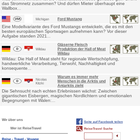
das Stromnetz zusammen? Und dürfen Mieter überhaupt eine
Wallbox...
Ford Mustang
Michigan
Eine Modellvariante des Ford Mustangs entwickeln, die es mit den
besten europäischen Sportwagen aufnehmen kann? Vor dieser
Aufgabe standen 2021...
Gläserne Fleisch
Produktion der Hall of Meat
Wildau
Wildau
Wildau: Die Hall of Meat steht für regionale Wertschöpfung,
handwerkliche Verarbeitung, Tierwohl, Nachhaltigkeit und
konsequente...
Warum es immer mehr
Nicolas
Menschen in die Arktis und
Kitzki
Antarktis zieht
Die Sehnsucht nach echten Erlebnissen wächst: Zwischen
gigantischen Eisbergen, magischen Nordlichtern und emotionalen
Begegnungen mit Walen:...
Wir über uns
Seite auf Facebook teilen
Wer ist ReiseTravel
ReiseTravel Suche
Reise - Travel - Voyage