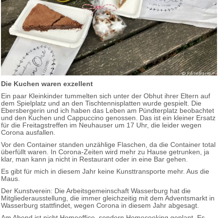
Die Kuchen waren exzellent
Ein paar Kleinkinder tummelten sich unter der Obhut ihrer Eltern auf
dem Spielplatz und an den Tischtennisplatten wurde gespielt. Die
Ebersbergerin und ich haben das Leben am Pündterplatz beobachtet
und den Kuchen und Cappuccino genossen. Das ist ein kleiner Ersatz
für die Freitagstreffen im Neuhauser um 17 Uhr, die leider wegen
Corona ausfallen.
Vor den Container standen unzählige Flaschen, da die Container total
überfüllt waren. In Corona-Zeiten wird mehr zu Hause getrunken, ja
klar, man kann ja nicht in Restaurant oder in eine Bar gehen.
Es gibt für mich in diesem Jahr keine Kunsttransporte mehr. Aus die
Maus.
Der Kunstverein: Die Arbeitsgemeinschaft Wasserburg hat die
Mitgliederausstellung, die immer gleichzeitig mit dem Adventsmarkt in
Wasserburg stattfindet, wegen Corona in diesem Jahr abgesagt.
Am Abend ist nicht Homeoffice, sondern Homecooking geplant. Es