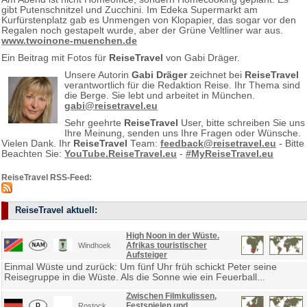
gibt Putenschnitzel und Zucchini. Im Edeka Supermarkt am
Kurfürstenplatz gab es Unmengen von Klopapier, das sogar vor den
Regalen noch gestapelt wurde, aber der Grüne Veltliner war aus.
www.twoinone-muenchen.de
Ein Beitrag mit Fotos für
ReiseTravel
von Gabi Dräger.
Unsere Autorin
Gabi Dräger
zeichnet bei
ReiseTravel
verantwortlich für die Redaktion Reise. Ihr Thema sind
die Berge. Sie lebt und arbeitet in München.
gabi@reisetravel.eu
Sehr geehrte
ReiseTravel
User, bitte schreiben Sie uns
Ihre Meinung, senden uns Ihre Fragen oder Wünsche.
Vielen Dank. Ihr
ReiseTravel
Team:
feedback@reisetravel.eu
- Bitte
Beachten Sie:
YouTube.ReiseTravel.eu
-
#MyReiseTravel.eu
ReiseTravel RSS-Feed:
ReiseTravel aktuell:
High Noon in der Wüste.
Afrikas touristischer
Windhoek
Aufsteiger
Einmal Wüste und zurück: Um fünf Uhr früh schickt Peter seine
Reisegruppe in die Wüste. Als die Sonne wie ein Feuerball...
Zwischen Filmkulissen,
Festspielen und
Rostock