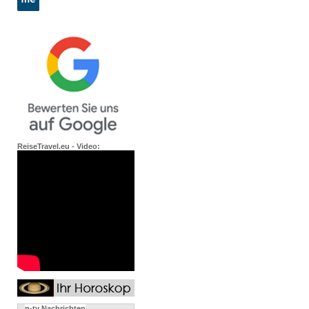
ReiseTravel.eu - Video:
n-tv Nachrichten