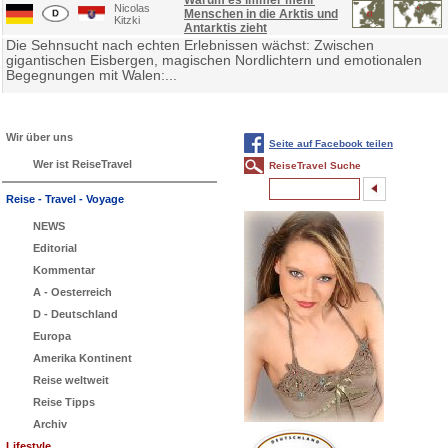
Warum es immer mehr
Nicolas
Menschen in die Arktis und
Kitzki
Antarktis zieht
Die Sehnsucht nach echten Erlebnissen wächst: Zwischen
gigantischen Eisbergen, magischen Nordlichtern und emotionalen
Begegnungen mit Walen:...
Wir über uns
Seite auf Facebook teilen
Wer ist ReiseTravel
ReiseTravel Suche
Reise - Travel - Voyage
NEWS
Editorial
Kommentar
A - Oesterreich
D - Deutschland
Europa
Amerika Kontinent
Reise weltweit
Reise Tipps
Archiv
Lifestyle