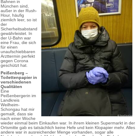
Bahnen in
München sind,
außer in der Rush-
Hour, häufig
ziemlich leer, so ist
der
Sicherheitsabstand
gewährleistet. In
der U-Bahn war
eine Frau, die sich
für einen
unaufschiebbaren
Arzttermin perfekt
gegen Corona
geschützt hat.
Peißenberg –
Toilettenpapier in
verschiedenen
Qualitäten
Eine
Peißenbergerin im
Landkreis
Weilheim-
Schongau hat mir
gemailt, dass sie
nach einer Woche
wieder einmal beim Einkaufen war. In ihrem kleinen Supermarkt in der
Ortsmitte gab es tatsächlich keine Hefe und kein Klopapier mehr. Alles
andere war in ausreichender Menge vorhanden, sogar alle