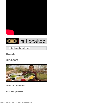
n-tv Nachrichten
Google
Bing.com
Wetter weltweit
Routenplaner
Reisetravel - Ihre Startseite