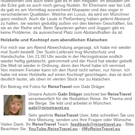
Nudelsorten und auch Mehl gab es in den Regalen. Im Bioladen um
die Ecke gab es auch noch genug Nudeln. Ihr Ehemann war bei Lidl,
da gab es am Vormittag ausreichend Klopapier und das sogar in
verschiedenen Qualitäten. Welche ein Luxus, da wird ein Münchner
ganz neidisch. Auch die Leute in Peißenberg haben gelernt Abstand
zu halten, sie warten geduldig außen vor den kleinen Geschäften, bis
sie an der Reihe sind. Beim Spazieren gehen und Joggen gibt es
keine Probleme, da ausreichend Platz zum Abstandhalten da ist.
Holzkelle und Kochtopf zum abendlichen Klatschen
Für mich war am Abend Abwechslung angesagt, ich habe mir wieder
mal Sushi bestellt. Der Sushi-Lieferant trug Mundschutz und
Handschuhe. Um 21:00 Uhr wurde in der Herzogstrasse endlich
wieder heftig geklatscht, getrommelt und der Hund hat wieder gebellt.
Die Welt ist wieder in Ordnung, denn den Hund habe ich vermisst.
Von meinem Fenster kann ich den Hund nicht sehen, nur hören. Ich
habe mit einer Holzkelle auf einen Kochtopf geschlagen, das ist doch
deutlich lauter, als oben im vierten Stock nur zu klatschen.
Ein Beitrag mit Fotos für
ReiseTravel
von Gabi Dräger.
Unsere Autorin
Gabi Dräger
zeichnet bei
ReiseTravel
verantwortlich für die Redaktion Reise. Ihr Thema sind
die Berge. Sie lebt und arbeitet in München.
gabi@reisetravel.eu
Sehr geehrte
ReiseTravel
User, bitte schreiben Sie uns
Ihre Meinung, senden uns Ihre Fragen oder Wünsche.
Vielen Dank. Ihr
ReiseTravel
Team:
feedback@reisetravel.eu
- Bitte
Beachten Sie:
YouTube.ReiseTravel.eu
-
#MyReiseTravel.eu