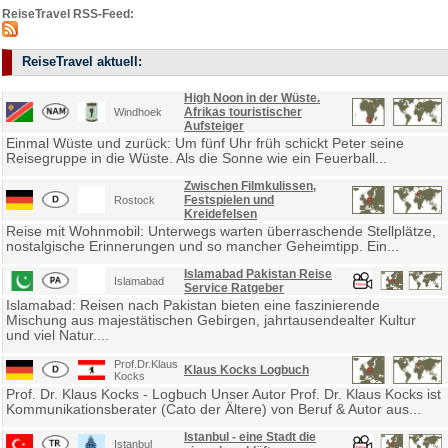
ReiseTravel RSS-Feed:
ReiseTravel aktuell:
High Noon in der Wüste.
Afrikas touristischer
Windhoek
Aufsteiger
Einmal Wüste und zurück: Um fünf Uhr früh schickt Peter seine
Reisegruppe in die Wüste. Als die Sonne wie ein Feuerball...
Zwischen Filmkulissen,
Festspielen und
Rostock
Kreidefelsen
Reise mit Wohnmobil: Unterwegs warten überraschende Stellplätze,
nostalgische Erinnerungen und so mancher Geheimtipp. Ein...
Islamabad Pakistan Reise
Islamabad
Service Ratgeber
Islamabad: Reisen nach Pakistan bieten eine faszinierende
Mischung aus majestätischen Gebirgen, jahrtausendealter Kultur
und viel Natur....
Prof.Dr.Klaus
Klaus Kocks Logbuch
Kocks
Prof. Dr. Klaus Kocks - Logbuch Unser Autor Prof. Dr. Klaus Kocks ist
Kommunikationsberater (Cato der Ältere) von Beruf & Autor aus...
Istanbul - eine Stadt die
Istanbul