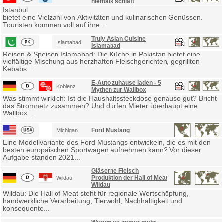
niemals schläft
Istanbul
bietet eine Vielzahl von Aktivitäten und kulinarischen Genüssen.
Touristen kommen voll auf ihre...
Truly Asian Cuisine
Islamabad
Islamabad
Reisen & Speisen Islamabad: Die Küche in Pakistan bietet eine
vielfältige Mischung aus herzhaften Fleischgerichten, gegrillten
Kebabs...
E-Auto zuhause laden - 5
Koblenz
Mythen zur Wallbox
Was stimmt wirklich: Ist die Haushaltssteckdose genauso gut? Bricht
das Stromnetz zusammen? Und dürfen Mieter überhaupt eine
Wallbox...
Ford Mustang
Michigan
Eine Modellvariante des Ford Mustangs entwickeln, die es mit den
besten europäischen Sportwagen aufnehmen kann? Vor dieser
Aufgabe standen 2021...
Gläserne Fleisch
Produktion der Hall of Meat
Wildau
Wildau
Wildau: Die Hall of Meat steht für regionale Wertschöpfung,
handwerkliche Verarbeitung, Tierwohl, Nachhaltigkeit und
konsequente...