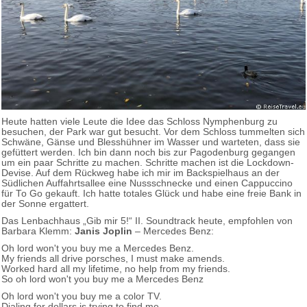
Heute hatten viele Leute die Idee das Schloss Nymphenburg zu
besuchen, der Park war gut besucht. Vor dem Schloss tummelten sich
Schwäne, Gänse und Blesshühner im Wasser und warteten, dass sie
gefüttert werden. Ich bin dann noch bis zur Pagodenburg gegangen
um ein paar Schritte zu machen. Schritte machen ist die Lockdown-
Devise. Auf dem Rückweg habe ich mir im Backspielhaus an der
Südlichen Auffahrtsallee eine Nussschnecke und einen Cappuccino
für To Go gekauft. Ich hatte totales Glück und habe eine freie Bank in
der Sonne ergattert.
Das Lenbachhaus „Gib mir 5!“ II. Soundtrack heute, empfohlen von
Barbara Klemm:
Janis Joplin
– Mercedes Benz:
Oh lord won't you buy me a Mercedes Benz.
My friends all drive porsches, I must make amends.
Worked hard all my lifetime, no help from my friends.
So oh lord won't you buy me a Mercedes Benz
Oh lord won't you buy me a color TV.
Dialing for dollars is trying to find me.