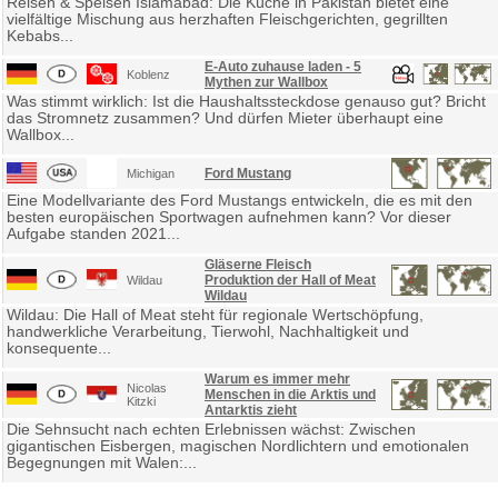
Reisen & Speisen Islamabad: Die Küche in Pakistan bietet eine
vielfältige Mischung aus herzhaften Fleischgerichten, gegrillten
Kebabs...
E-Auto zuhause laden - 5
Koblenz
Mythen zur Wallbox
Was stimmt wirklich: Ist die Haushaltssteckdose genauso gut? Bricht
das Stromnetz zusammen? Und dürfen Mieter überhaupt eine
Wallbox...
Ford Mustang
Michigan
Eine Modellvariante des Ford Mustangs entwickeln, die es mit den
besten europäischen Sportwagen aufnehmen kann? Vor dieser
Aufgabe standen 2021...
Gläserne Fleisch
Produktion der Hall of Meat
Wildau
Wildau
Wildau: Die Hall of Meat steht für regionale Wertschöpfung,
handwerkliche Verarbeitung, Tierwohl, Nachhaltigkeit und
konsequente...
Warum es immer mehr
Nicolas
Menschen in die Arktis und
Kitzki
Antarktis zieht
Die Sehnsucht nach echten Erlebnissen wächst: Zwischen
gigantischen Eisbergen, magischen Nordlichtern und emotionalen
Begegnungen mit Walen:...