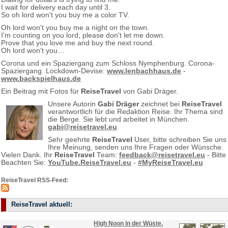
I wait for delivery each day until 3.
So oh lord won't you buy me a color TV.
Oh lord won't you buy me a night on the town.
I'm counting on you lord, please don't let me down.
Prove that you love me and buy the next round.
Oh lord won't you…
Corona und ein Spaziergang zum Schloss Nymphenburg. Corona-
Spaziergang. Lockdown-Devise:
www.lenbachhaus.de
-
www.backspielhaus.de
Ein Beitrag mit Fotos für
ReiseTravel
von Gabi Dräger.
Unsere Autorin
Gabi Dräger
zeichnet bei
ReiseTravel
verantwortlich für die Redaktion Reise. Ihr Thema sind
die Berge. Sie lebt und arbeitet in München.
gabi@reisetravel.eu
Sehr geehrte
ReiseTravel
User, bitte schreiben Sie uns
Ihre Meinung, senden uns Ihre Fragen oder Wünsche.
Vielen Dank. Ihr
ReiseTravel
Team:
feedback@reisetravel.eu
- Bitte
Beachten Sie:
YouTube.ReiseTravel.eu
-
#MyReiseTravel.eu
ReiseTravel RSS-Feed:
ReiseTravel aktuell:
High Noon in der Wüste.