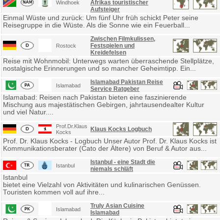
Afrikas touristischer
Windhoek
Aufsteiger
Einmal Wüste und zurück: Um fünf Uhr früh schickt Peter seine
Reisegruppe in die Wüste. Als die Sonne wie ein Feuerball...
Zwischen Filmkulissen,
Festspielen und
Rostock
Kreidefelsen
Reise mit Wohnmobil: Unterwegs warten überraschende Stellplätze,
nostalgische Erinnerungen und so mancher Geheimtipp. Ein...
Islamabad Pakistan Reise
Islamabad
Service Ratgeber
Islamabad: Reisen nach Pakistan bieten eine faszinierende
Mischung aus majestätischen Gebirgen, jahrtausendealter Kultur
und viel Natur....
Prof.Dr.Klaus
Klaus Kocks Logbuch
Kocks
Prof. Dr. Klaus Kocks - Logbuch Unser Autor Prof. Dr. Klaus Kocks ist
Kommunikationsberater (Cato der Ältere) von Beruf & Autor aus...
Istanbul - eine Stadt die
Istanbul
niemals schläft
Istanbul
bietet eine Vielzahl von Aktivitäten und kulinarischen Genüssen.
Touristen kommen voll auf ihre...
Truly Asian Cuisine
Islamabad
Islamabad