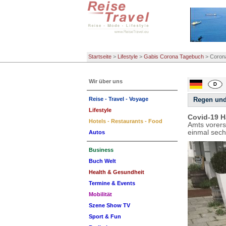
Startseite
>
Lifestyle
>
Gabis Corona Tagebuch
>
Corona
Wir über uns
Reise - Travel - Voyage
Regen und
Lifestyle
Covid-19 H
Hotels - Restaurants - Food
Amts vorerst
einmal sec
Autos
Business
Buch Welt
Health & Gesundheit
Termine & Events
Mobilität
Szene Show TV
Sport & Fun