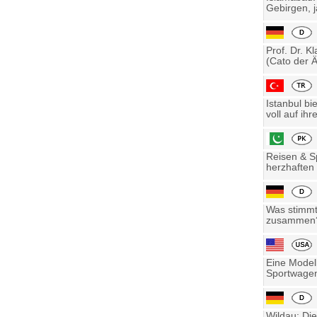
Gebirgen, j
Prof. Dr. K
(Cato der Ä
Istanbul bi
voll auf ihre
Reisen & Sp
herzhaften 
Was stimmt 
zusammen? 
Eine Model
Sportwagen
Wildau: Die