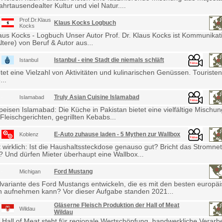
ahrtausendealter Kultur und viel Natur....
Prof.Dr.Klaus
Klaus Kocks Logbuch
Kocks
laus Kocks - Logbuch Unser Autor Prof. Dr. Klaus Kocks ist Kommunikat
ltere) von Beruf & Autor aus...
Istanbul - eine Stadt die niemals schläft
Istanbul
etet eine Vielzahl von Aktivitäten und kulinarischen Genüssen. Touris
...
Truly Asian Cuisine Islamabad
Islamabad
eisen Islamabad: Die Küche in Pakistan bietet eine vielfältige Mischu
Fleischgerichten, gegrillten Kebabs...
E-Auto zuhause laden - 5 Mythen zur Wallbox
Koblenz
wirklich: Ist die Haushaltssteckdose genauso gut? Bricht das Stromne
Und dürfen Mieter überhaupt eine Wallbox...
Ford Mustang
Michigan
lvariante des Ford Mustangs entwickeln, die es mit den besten europä
 aufnehmen kann? Vor dieser Aufgabe standen 2021...
Gläserne Fleisch Produktion der Hall of Meat
Wildau
Wildau
 Hall of Meat steht für regionale Wertschöpfung, handwerkliche Verarb