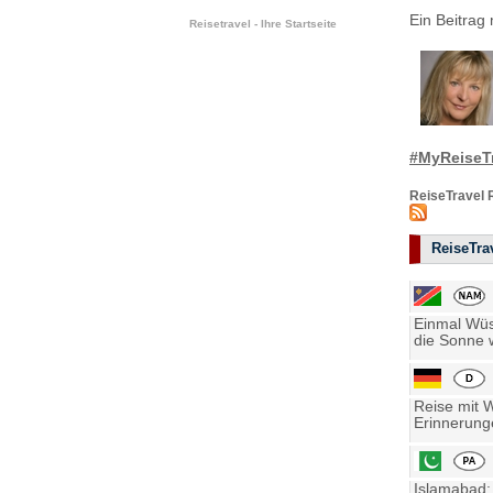
Ein Beitrag 
Reisetravel - Ihre Startseite
#MyReiseTr
ReiseTravel 
ReiseTrav
Einmal Wüst
die Sonne w
Reise mit 
Erinnerung
Islamabad: