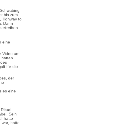
n Schwabing
st bis zum
 „Highway to
a. Dann
bertreiben.
n eine
er Video um
 hatten.
ndes
lt für die
des, der
ine-
e es eine
 Ritual
bei. Sein
, hatte
 war, hatte