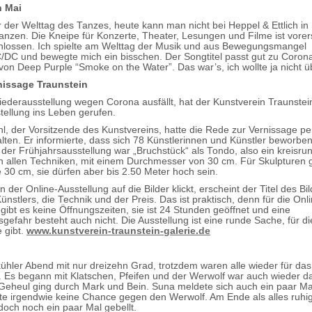
n Mai
 der Welttag des Tanzes, heute kann man nicht bei Heppel & Ettlich i
tanzen. Die Kneipe für Konzerte, Theater, Lesungen und Filme ist vorer
hlossen. Ich spielte am Welttag der Musik und aus Bewegungsmangel
C/DC und bewegte mich ein bisschen. Der Songtitel passt gut zu Coron
 von Deep Purple “Smoke on the Water”. Das war’s, ich wollte ja nicht ü
nissage Traunstein
liederausstellung wegen Corona ausfällt, hat der Kunstverein Traunstei
tellung ins Leben gerufen.
hl, der Vorsitzende des Kunstvereins, hatte die Rede zur Vernissage p
lten. Er informierte, dass sich 78 Künstlerinnen und Künstler beworben
er Frühjahrsausstellung war „Bruchstück“ als Tondo, also ein kreisru
n allen Techniken, mit einem Durchmesser von 30 cm. Für Skulpturen ga
 30 cm, sie dürfen aber bis 2.50 Meter hoch sein.
der Online-Ausstellung auf die Bilder klickt, erscheint der Titel des Bil
stlers, die Technik und der Preis. Das ist praktisch, denn für die Onl
gibt es keine Öffnungszeiten, sie ist 24 Stunden geöffnet und eine
gefahr besteht auch nicht. Die Ausstellung ist eine runde Sache, für di
 gibt.
www.kunstverein-traunstein-galerie.de
kühler Abend mit nur dreizehn Grad, trotzdem waren alle wieder für das
 Es begann mit Klatschen, Pfeifen und der Werwolf war auch wieder da
Geheul ging durch Mark und Bein. Suna meldete sich auch ein paar Mal
tte irgendwie keine Chance gegen den Werwolf. Am Ende als alles ruhig
och noch ein paar Mal gebellt.