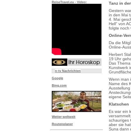
ReiseTravel.eu - Video:
Tanz in de
Gestern war
in den Mai 
4. Mai gesc
Hell“ von A
folgte noch
Online-Ver
Da die Mitg
Online-Auss
Herbert Sta
19 Uhr geha
Das Thema d
Kunstwerk i
n-tv Nachrichten
Grundfläche
Google
Wenn man in 
Name des Kün
Bing.com
Ausstellung 
Ansteckungs
eigene Seite
Klatschen
Es war ein 
versammelt.
Wetter weltweit
schauriges 
Routenplaner
aber sie ha
Suna dann d