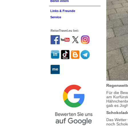
Berlin intern
Links & Freunde
Service
ReiseTravel.eu bei:
Regenwett
Für die Bew
am Kurfürst
Hähnchenbru
gab es Jogh
Schokolad
Das Wetter 
noch Schoko