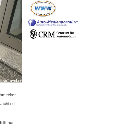
schmecker
Nachtisch
ilft nur