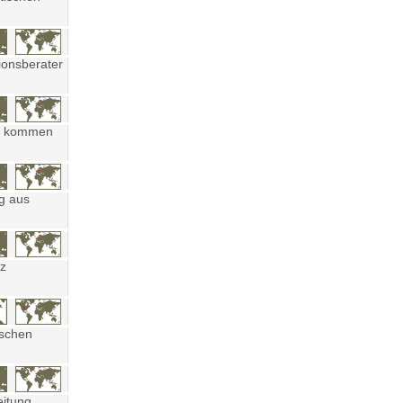
ionsberater
ten kommen
ng aus
tz
ischen
eitung,