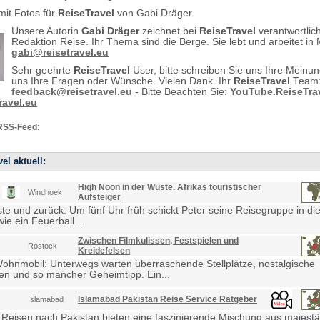
mit Fotos für
ReiseTravel
von Gabi Dräger.
Unsere Autorin
Gabi Dräger
zeichnet bei
ReiseTravel
verantwortlich
Redaktion Reise. Ihr Thema sind die Berge. Sie lebt und arbeitet in
gabi@reisetravel.eu
Sehr geehrte
ReiseTravel
User, bitte schreiben Sie uns Ihre Meinu
uns Ihre Fragen oder Wünsche. Vielen Dank. Ihr
ReiseTravel
Team
feedback@reisetravel.eu
- Bitte Beachten Sie:
YouTube.ReiseTra
avel.eu
RSS-Feed:
el aktuell:
High Noon in der Wüste. Afrikas touristischer
Windhoek
Aufsteiger
e und zurück: Um fünf Uhr früh schickt Peter seine Reisegruppe in die
ie ein Feuerball...
Zwischen Filmkulissen, Festspielen und
Rostock
Kreidefelsen
Wohnmobil: Unterwegs warten überraschende Stellplätze, nostalgische
en und so mancher Geheimtipp. Ein...
Islamabad Pakistan Reise Service Ratgeber
Islamabad
 Reisen nach Pakistan bieten eine faszinierende Mischung aus majestä