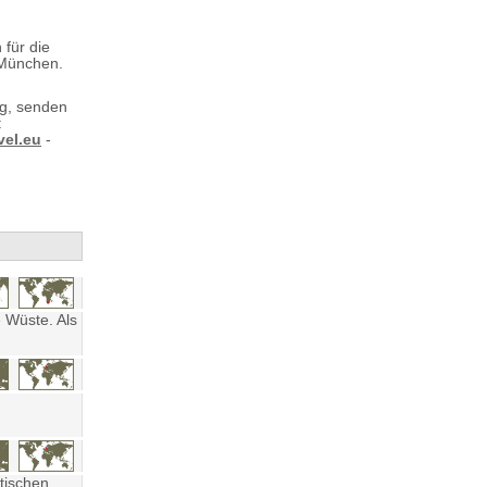
 für die
 München.
ng, senden
:
vel.eu
-
 Wüste. Als
tischen