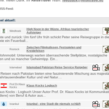
e. Vielen Dank. Ihr
ReiseTravel
Team:
feedback@reisetravel.eu
RSS-Feed:
el aktuell:
High Noon in der Wüste. Afrikas touristischer
Windhoek
Aufsteiger
e und zurück: Um fünf Uhr früh schickt Peter seine Reisegruppe in die
ie ein Feuerball...
Zwischen Filmkulissen, Festspielen und
Rostock
Kreidefelsen
Wohnmobil: Unterwegs warten überraschende Stellplätze, nostalgische
en und so mancher Geheimtipp. Ein...
Islamabad Pakistan Reise Service Ratgeber
Islamabad
 Reisen nach Pakistan bieten eine faszinierende Mischung aus majestä
ahrtausendealter Kultur und viel Natur....
Prof.Dr.Klaus
Klaus Kocks Logbuch
Kocks
laus Kocks - Logbuch Unser Autor Prof. Dr. Klaus Kocks ist Kommunikat
ltere) von Beruf & Autor aus...
Istanbul - eine Stadt die niemals schläft
Istanbul