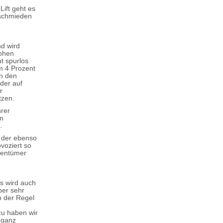
ift geht es
 schmieden
nd wird
hohen
t spurlos
m 4 Prozent
in den
der auf
r
etzen.
hrer
en
.
, der ebenso
voziert so
igentümer
as wird auch
ber sehr
n der Regel
zu haben wir
 ganz