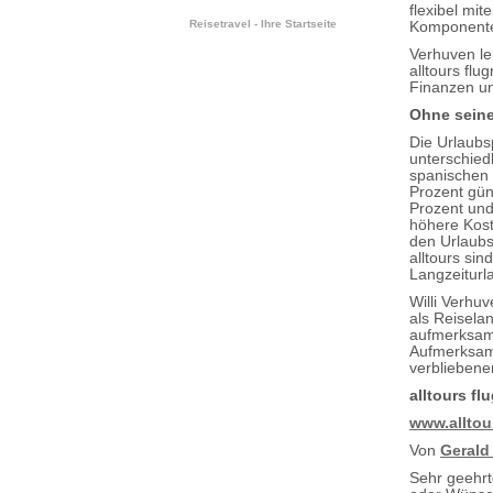
flexibel mi
Reisetravel - Ihre Startseite
Komponenten
Verhuven le
alltours fl
Finanzen un
Ohne seinen
Die Urlaubsp
unterschied
spanischen 
Prozent gün
Prozent und
höhere Kost
den Urlaubs
alltours sin
Langzeiturl
Willi Verhu
als Reiselan
aufmerksame
Aufmerksamk
verbliebene
alltours f
www.alltou
Von
Gerald
Sehr geehr