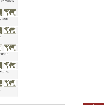
ten kommen
ng aus
tz
ischen
eitung,
,