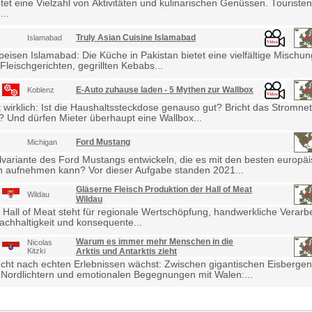
etet eine Vielzahl von Aktivitäten und kulinarischen Genüssen. Touris
...
Truly Asian Cuisine Islamabad
Islamabad
eisen Islamabad: Die Küche in Pakistan bietet eine vielfältige Mischu
Fleischgerichten, gegrillten Kebabs...
E-Auto zuhause laden - 5 Mythen zur Wallbox
Koblenz
wirklich: Ist die Haushaltssteckdose genauso gut? Bricht das Stromne
Und dürfen Mieter überhaupt eine Wallbox...
Ford Mustang
Michigan
lvariante des Ford Mustangs entwickeln, die es mit den besten europä
 aufnehmen kann? Vor dieser Aufgabe standen 2021...
Gläserne Fleisch Produktion der Hall of Meat
Wildau
Wildau
 Hall of Meat steht für regionale Wertschöpfung, handwerkliche Verarb
achhaltigkeit und konsequente...
Warum es immer mehr Menschen in die
Nicolas
Kitzki
Arktis und Antarktis zieht
cht nach echten Erlebnissen wächst: Zwischen gigantischen Eisbergen
Nordlichtern und emotionalen Begegnungen mit Walen:...