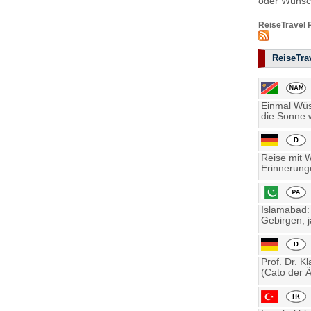
oder Wünsch
ReiseTravel 
ReiseTrav
Einmal Wüst
die Sonne w
Reise mit 
Erinnerung
Islamabad:
Gebirgen, j
Prof. Dr. K
(Cato der Ä