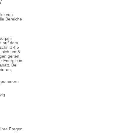
n
cke von
die Bereiche
Vorjahr
nd auf dem
chnitt 4,5
n sich um 5
gen gelten
r Energie in
batt. Bei
nioren,
Vorpommern
zig
 Ihre Fragen