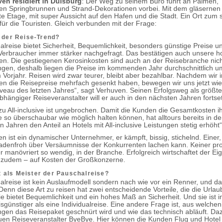
ven residiert in Duisburg
: Der Weg zu seinem Büro führt an Palmen,
en Springbrunnen und Strand-Dekorationen vorbei. Mit dem gläsernen L
ste Etage, mit super Aussicht auf den Hafen und die Stadt. Ein Ort zum
für die Touristen. Gleich verbunden mit der Frage:
 der Reise-Trend?
alreise bietet Sicherheit, Bequemlichkeit, besonders günstige Preise u
erbraucher immer stärker nachgefragt. Das bestätigen auch unsere 
n. Die gestiegenen Kerosinkosten sind auch an der Reisebranche nich
gen, deshalb liegen die Preise im kommenden Jahr durchschnittlich u
m Vorjahr. Reisen wird zwar teurer, bleibt aber bezahlbar. Nachdem wir 
ren die Reisepreise mehrfach gesenkt haben, bewegen wir uns jetzt wie
veau des letzten Jahres“, sagt Verhuven. Seinen Erfolgsweg als größte
hängiger Reiseveranstalter will er auch in den nächsten Jahren forts
zu All-inclusive ist ungebrochen. Damit die Kunden die Gesamtkosten i
e so überschaubar wie möglich halten können, hat alltours bereits in d
Jahren den Anteil an Hotels mit All-inclusive Leistungen stetig erhöht“
en ist ein dynamischer Unternehmer, er kämpft, bissig, stichelnd. Einer
hadenfroh über Versäumnisse der Konkurrenten lachen kann. Keiner pro
er manövriert so wendig, in der Branche. Erfolgreich wirtschaftet der E
s zudem – auf Kosten der Großkonzerne.
ilt als Meister der Pauschalreise?
alreise ist kein Auslaufmodell sondern nach wie vor ein Renner, und d
Denn diese Art zu reisen hat zwei entscheidende Vorteile, die die Urlau
ie bietet Bequemlichkeit und ein hohes Maß an Sicherheit. Und sie ist i
isgünstiger als eine Individualreise. Eine andere Frage ist, aus welchen
ungen das Reisepaket geschnürt wird und wie das technisch abläuft. Da
en Reiseveranstalter ByeBye. Hier können die Kunden Flug und Hotel