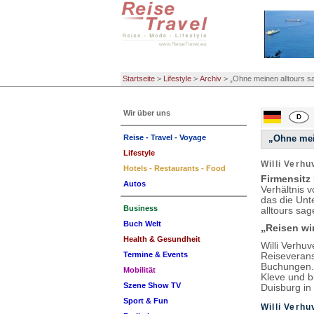
Startseite
>
Lifestyle
>
Archiv
>
„Ohne meinen alltours sa
Wir über uns
Reise - Travel - Voyage
„Ohne mein
Lifestyle
Willi Verh
Hotels - Restaurants - Food
Firmensitz
Autos
Verhältnis 
das die Un
Business
alltours sa
Buch Welt
„Reisen wir
Health & Gesundheit
Willi Verhu
Termine & Events
Reiseveranst
Buchungen. 
Mobilität
Kleve und b
Szene Show TV
Duisburg in
Sport & Fun
Willi Verh