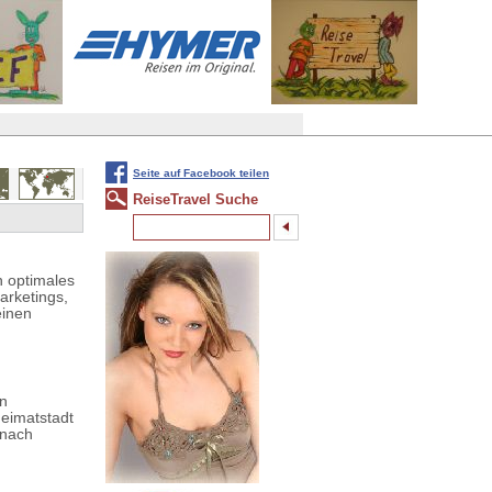
Seite auf Facebook teilen
ReiseTravel Suche
n optimales
arketings,
einen
n
en
Heimatstadt
 nach