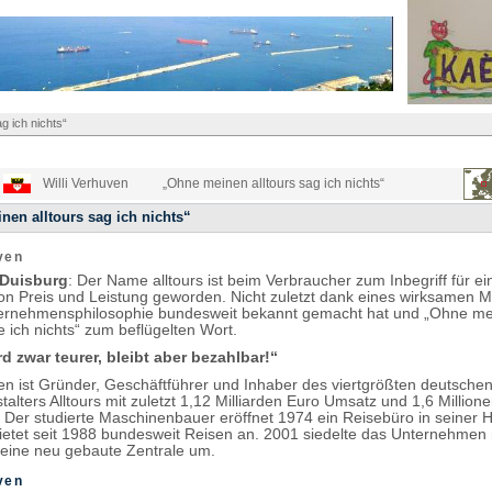
g ich nichts“
Willi Verhuven
„Ohne meinen alltours sag ich nichts“
en alltours sag ich nichts“
uven
 Duisburg
: Der Name alltours ist beim Verbraucher zum Inbegriff für ei
von Preis und Leistung geworden. Nicht zuletzt dank eines wirksamen M
ternehmensphilosophie bundesweit bekannt gemacht hat und „Ohne m
ge ich nichts“ zum beflügelten Wort.
d zwar teurer, bleibt aber bezahlbar!“
ven ist Gründer, Geschäftführer und Inhaber des viertgrößten deutsche
alters Alltours mit zuletzt 1,12 Milliarden Euro Umsatz und 1,6 Million
Der studierte Maschinenbauer eröffnet 1974 ein Reisebüro in seiner 
ietet seit 1988 bundesweit Reisen an. 2001 siedelte das Unternehmen
 eine neu gebaute Zentrale um.
uven