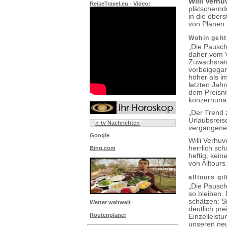
Willi Verhu
ReiseTravel.eu - Video:
plätschernd
in die ober
von Plänen 
Wohin geht
„Die Pausch
daher vom V
Zuwachsrate
vorbeigegan
höher als i
letzten Jah
dem Preisni
konzernunab
„Der Trend 
Urlaubsreis
n-tv Nachrichten
vergangenen 
Google
Willi Verhuv
herrlich sc
Bing.com
heftig, kein
von Alltour
alltours g
„Die Pausch
so bleiben. 
schätzen: S
Wetter weltweit
deutlich pre
Routenplaner
Einzelleist
unseren neu