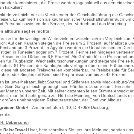
teinander kombinieren, die Preise werden tagesaktuell aus den einzelne
 kalkuliert“.
nkt derzeit nicht nur als Vorsitzender der Geschäftsführung die Geschi
ugreisen. Er kümmert sich als kaufmännischer Geschäftsführer auch um 
d Personal sowie um den Service, den Vertrieb und das Marketing.
 alltours sagt er nichts!
reise für die wichtigsten Winterziele entwickeln sich im Vergleich zum 
lich: Auf den Kanaren steigen die Preise um 2 Prozent, auf Mallorca u
Festland um 3 Prozent. In Ägypten werden die Urlaubsreisen im Durchs
stiger, in Tunesien sogar um 7 Prozent. Fernreisen hingegen verteuer
 Reisen in die Türkei um 6,5 Prozent. Als Gründe für die Preisanhebun
en für Flugbenzin, Wechselkursschwankungen und steigende Preise fü
hotels. 91 Prozent der Kataloghotels verfügen über einen Frühbucherra
d diese mit anderen Preisvorteilen kombinierbar. Im Preisbeispiel für Se
auber oder Singles mit Kind, sind Ersparnisse von bis zu 42 Prozent.
ven ist unverheiratet, liebt Spargel und Skifahren sowie Mecklenburg-
d. Sein Gang ist leicht gebeugt, sein Händedruck sehr sanft. Ein sehr
r Mensch unserer Zeit. Mit seiner dezenten leisen Stimme erweckt er
eit, man hört sehr genau zu. Hört die Meinung, von Deutschlands ein
r großen unabhängigem Reiseveranstalter, der Chef von Alltours.
lugreisen GmbH
- Am Innenhafen 8-10, D-47059 Duisburg,
rs.de
 H. Ueberscher
te
ReiseTravel
User, bitte schreiben Sie uns Ihre Meinung, senden uns