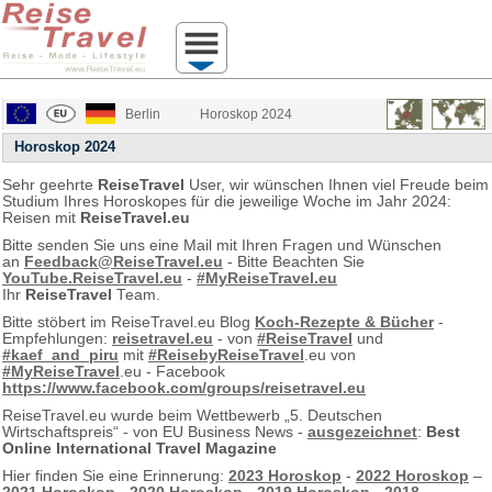
Berlin
Horoskop 2024
Horoskop 2024
Sehr geehrte
ReiseTravel
User, wir wünschen Ihnen viel Freude beim
Studium Ihres Horoskopes für die jeweilige Woche im Jahr 2024:
Reisen mit
ReiseTravel.eu
Bitte senden Sie uns eine Mail mit Ihren Fragen und Wünschen
an
Feedback@ReiseTravel.eu
- Bitte Beachten Sie
YouTube.ReiseTravel.eu
-
#MyReiseTravel.eu
Ihr
ReiseTravel
Team.
Bitte stöbert im ReiseTravel.eu Blog
Koch-Rezepte & Bücher
-
Empfehlungen:
reisetravel.eu
- von
#ReiseTravel
und
#kaef_and_piru
mit
#ReisebyReiseTravel
.eu von
#MyReiseTravel
.eu - Facebook
https://www.facebook.com/groups/reisetravel.eu
ReiseTravel.eu wurde beim Wettbewerb „5. Deutschen
Wirtschaftspreis“ - von EU Business News -
ausgezeichnet
:
Best
Online International Travel Magazine
Hier finden Sie eine Erinnerung:
2023 Horoskop
-
2022 Horoskop
–