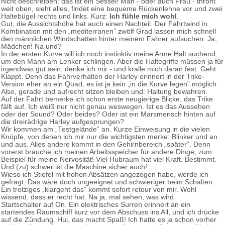
nicht beschreiben: das ist ein Sessel! Man - oder auch Frau - thront
weit oben, sieht alles, findet eine bequeme Rückenlehne vor und zwei
Haltebügel rechts und links. Kurz:
Ich fühle mich wohl
.
Gut, die Aussichtshöhe hat auch einen Nachteil. Der Fahrtwind in
Kombination mit den „mediterranen” zwölf Grad lassen mich schnell
den männlichen Windschatten hinter meinem Fahrer aufsuchen. Ja,
Mädchen! Na und?
In der ersten Kurve will ich noch instinktiv meine Arme Halt suchend
um den Mann am Lenker schlingen. Aber die Haltegriffe müssen ja für
irgendwas gut sein, denke ich mir - und kralle mich daran fest. Geht.
Klappt. Denn das Fahrverhalten der Harley erinnert in der Trike-
Version eher an ein Quad, es ist ja kein „in die Kurve legen” möglich.
Also, gerade und aufrecht sitzen bleiben und: Haltung bewahren.
Auf der Fahrt bemerke ich schon erste neugierige Blicke, das Trike
fällt auf. Ich weiß nur nicht genau weswegen. Ist es das Aussehen
oder der Sound? Oder beides? Oder ist ein Marsmensch hinten auf
die dreirädrige Harley aufgesprungen?
Wir kommen am „Testgelände” an. Kurze Einweisung in die vielen
Knöpfe, von denen ich mir nur die wichtigsten merke: Blinker und an
und aus. Alles andere kommt in den Gehirnbereich „später”. Denn
vorerst brauche ich meinen Arbeitsspeicher für andere Dinge, zum
Beispiel für meine Nervosität! Viel Hubraum hat viel Kraft. Bestimmt.
Und (zu) schwer ist die Maschine sicher auch!
Wieso ich Stiefel mit hohen Absätzen angezogen habe, werde ich
gefragt. Das wäre doch ungeeignet und schwieriger beim Schalten.
Ein trotziges „klargeht das” kommt sofort retour von mir. Wohl
wissend, dass er recht hat. Na ja, mal sehen, was wird.
Startschalter auf On. Ein elektrisches Surren erinnert an ein
startendes Raumschiff kurz vor dem Abschuss ins All, und ich drücke
auf die Zündung. Hui, das macht Spaß! Ich hatte es ja schon vorher