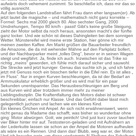
aufwärts doch vehement zunimmt. So beschließe ich, dass mir das so
völlig ausreicht.
Auf den folgenden Landstraßen fährt Frau dann eher langsam(er). Ab
jetzt lautet die magische – und mathematisch nicht ganz korrekte –
Formel: Sechs mal 2000 gleich 80. Also sechster Gang, 2000
Umdrehungen, Tempo 80 km/h - passt! Gibt's keine große Steigung,
zieht der Motor selbst da noch heraus, ansonsten macht's der fünfte
ganz locker. Und wie schön ist dieses Dahingleiten bei dem sonnigen
Wetter. Münstereifel wird meine erste Station, hier gönne ich mir
meinen zweiten Kaffee. Am Markt grüßen die Bauarbeiter freundlich
die Amazone, die da mit wehender Mähne auf den Parkplatz bollert,
und der Nachbarparker meint „tolles Ding”, bevor er in seinen Wagen
steigt und wegfährt. Ja, finde ich auch. Inzwischen ist das Trike so
richtig „meins” geworden, ich fühle mich darauf sicher und sauwohl.
Die Strecke wird jetzt kurviger. Genau das suchte ich ja, und ich fahre
jetzt mit Genuss noch ein bisschen tiefer in die Eifel rein. Es ist alles „
im Fluss”. Nur in engen Kurven beschleunigen, da ist der Bedarf an
Armmuskulatur erheblich größer und es wird mal für ein paar
Sekunden unentspannter. Das Herausbeschleunigen am Berg und
aus Kurven wird aber trotzdem immer mehr zu meiner
Lieblingsdisziplin. Die Kraftentfaltung des Motors dabei ist schwer
beschreibbar; einfach nur Klasse. Und das Gefühl dabei lässt mich
gelegentlich juchzen und lachen wie ein kleines Kind.
Ein kleines Örtchen mit Ampel. An sich nicht erwähnenswert, wenn
nicht genau da Madame das schafft, was bisher so wunderbar ohne
ging: Motor abwürgen. Gott, wie peinlich! Und just kurz zuvor tauchen
vier Biker hinter mir auf. Testosteron-geladen und mit Aufnähern an
der Lederkutte lassen sie schon an der Ampel die Motoren aufheulen
als wäre es ein Rennen. Und dann das! Blubb, weg war er, der Motor.
Und ich brauche ewig, um diese verdammte N-Stellung der Schaltung