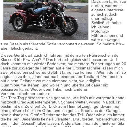
Davidson fahren zu
dürfen, war mein
eigenes Interesse
zunächst doch
eher mäßig.
Schließlich habe
ich keinen
Motorrad-
Führerschein und
wäre deswegen
zum Dasein als frierende Sozia verdonnert gewesen. So meinte ich –
aber, falsch gedacht.
Dieses Gerät darf auch ich fahren; mit dem alten Führerschein der
Klasse 3 für Pkw. Aha?!? Das hört sich gleich viel besser an. Und
doch kommen mir wieder Bedenken; rudimentäre Erinnerungen an 20
Jahre zurückliegende Fahrten auf einer Crossmaschine lassen mich
zweifeln, so ein schweres Gefährt fahren zu können. „Wenn denn”, so
sagte ich zu ihm, „dann nur nach einer ersten Testfahrt.” Am besten
auf einem Gelände wo mich niemand sieht, wo lediglich
Gummibäume stehen, und wo rein und überhaupt gaaar nix
passieren kann. Weder dem Trike, noch anderen
Verkehrsteilnehmern oder mir.
Der Test-Tag präsentiert sich genau so, wie ich's mir vorgestellt hatte:
mit zwölf Grad Außentemperatur, Schauerwetter, windig. Na toll. Ist
bestimmt ein Zeichen! Der Blick zum Himmel zeigt irgendwann mal
eine größere Lücke im Grau, und los geht's. Raus aus der Garage,
bitte aufsteigen. Große Trittbretter hat das Teil. Oder wie auch immer
die heißen. Jedenfalls keine Fußrasten. Drauftreten, rüberschwingen,
und in den „Sessel” fallen lassen. Anders kann man den hinteren Sitz