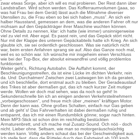
zwar etwas Sorge, aber ich will es mal probieren. Der Rest dann über
Landstraßen. Wird schon werden. Das Kofferraumvolumen (jaaa, so
was hat Frau bei dem Gerät) lässt auch die Mitnahme diverser
Utensilien zu, die Frau eben so bei sich haben „muss”. An sich ein
halber Hausstand, gemessen an dem, was die anderen Fahrer oft nur
mühsam auf den Gepäckträger ihrer Maschine wuchten können.
Ohne Details zu nennen, klar: ich hatte (wie immer) unsinnigerweise
viel zu viel mit. Aber egal. Es passt rein, und das Gepäck stört nicht.
Nur mit der Klappe des unteren Gepäckabteils hatte ich Krieg. An sich
glaubte ich, sie sei ordentlich geschlossen. Was sie natürlich nicht
war, beim ersten Anfahren sprang sie auf. Also das Ganze noch mal,
weil es so schön war. Ich wünsche mir insgeheim einen Verschluss
wie bei der Top-Box, der absolut einwandfrei und völlig problemlos
funktioniert.
Weiter geht's, Richtung Autobahn. Die Auffahrt kommt, der
Beschleunigungsstreifen, da ist eine Lücke im dichten Verkehr, rein
da. Und: Durchatmen! Zwischen zwei Lastwagen bin ich da geraten,
und ich beschließe, dort erstmal auch zu bleiben. Der Geradeauslauf
des Trikes ist aber dermaßen gut, das ich nach kurzer Zeit mutiger
werde. Wollen wir doch mal sehen, was da noch so geht! In
Sekundenschnelle bin ich an einigen anderen Verkehrsteilnehmern
„vorbeigeschossen”, und freue mich über „meinen” kräftigen Motor.
Denn der kann was. Ohne großes Schalten, einfach nur Gas geben
und ab geht`s! Das Fahrverhalten ist dabei dermaßen ruhig und
entspannt, das ich mir einen Rundumblick gönne; sogar nach hinten.
Mein MP3-Stick ist schon drin im reichhaltig bestückten
Armaturenbrett, und ich mache mal Zusatz-Sound. Och nöö - doch
nicht. Lieber ohne. Seltsam, wie man so motorgeräuschsüchtig
werden kann. Völlig anders schaut das bei der Geschwindigkeit aus.
Ich stelle fest, dass die Rüttelei durch den Fahrtwind ab 100 km/h