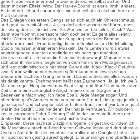
gehört, aber es immer noch etwas anderes, es selbst zu tun. Und
dann mit dem Effekt. Wow. Der Harley-Sound ist eben, hmh, anders.
Es blubbert tief und sonor unter mir, und selbst ich als Laie höre die
Kraft dahinter.
Das Einlegen des ersten Gangs ist an sich auch ein Ohrenschmaus
und geht auch mit Absatz. Ja, es darf jeder wissen und hören, dass
der Gang drin ist. Selbst zwei Straßen weiter. Ein tolles „Klack”! Was
dann aber kommt überrascht mich doch sehr: Es geht alles relativ
leicht. Weder die Betätigung der Kupplung noch der Bremse
überfordern mich, Frau benötigt keine männlichen, im Bodybuilding-
Studio mühsam antrainierten Muskeln. Beim Lenken wird's etwas
anstrengender, aber ich empfinde es als noch gut machbar.
Und, wie schön: ich habe die Kiste nicht abgewürgt! Madame freut
sich über ihr Anrollen, begleitet von dem herrlichen Motorgeräusch
und legt optimistisch die nächsten Gänge ein. Klack! Klack! Gefühlte
zwei Kurbelwellenumdrehungen später kann man jeweils schon
wieder den nächsten Gang nehmen. Das ist anders als alles, was ich
bis dahin kannte. Drehmoment heißt das Zauberwort. Ja, ja, ich weiß.
Mir doch egal, Hauptsache das Biest klingt und fährt! Und nach kurzer
Zeit sind meine anfängliche Angst, meine ersten Sorgen und
Bedenken einfach weg. Ich habe Spaß. Jede Menge sogar. Und
obendrein gibt's Anerkennung von meinem Freund, das ginge ja alles
ganz super! Und schwupps sitzt er hinten drauf, meint „wir fahren jetzt
mal in die Stadt”. Ups! Na denn. Der hat ja Vertrauen. Wir blubbern
los, in langsamer Fahrt Richtung Café in der Innenstadt, denn der
dunkle Himmel über uns verheißt nichts Gutes.
Einparken. Diese nächste Disziplin umgehe ich geschickt, indem ich
die Maschine einfach auf den breiten Gehweg lenke und dort abstelle.
Und die Ausrede für die eventuell kontrollierende Obrigkeit habe ich
mir auch schon geistig zurechtgelegt. Eine unsinnige und überflüssige