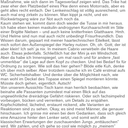
Maßnahme, wie sich dann im Tagesverlauf zeigen wird. Das Trike hat
zwar eher den Platzbedarf eines Pkw denn eines Motorrads, aber es
geht alles recht einfach. Der Lenkeinschlag ist völlig ausreichend, um
auch mal eng zirkeln zu können. Man kippt ja nicht, und ein
Rückwärtsgang wäre zur Not auch noch da.
Kaum stehen wir, kommt dann doch wieder die Tusse in mir heraus.
Ich habe eben keinen maskulin-androgynen Kurzhaarschnitt im Stile
einer Brigitte Nielsen – und auch keine knitterfreien Glatthaare. Hmh.
Und Helme sind nun mal auch nicht unbedingt Frisurfreundlich. Das
Wissen darum, gepaart mit meiner haartechnischen Eitelkeit, lässt
mich sofort den Außenspiegel der Harley nutzen. Oh, oh. Gott, der ist
aber klein! Ich seh' ja nix. In meinem Cabrio verwirbeln die Haare
auch. Etwas jedenfalls. Schließlich hat der Mini ja ein Windschott.
Aber da habe ich Innenspiegel, um mal rasch und für andere „fast
unmerkbar” die Lage auf dem Kopf zu checken. Und bei Bedarf fix für
Ordnung zu sorgen. Wie soll das hier gehen? Blöde eitle Kuh, denke
ich über mich selber. Aber trotzdem rausche ich im Café erstmal aufs
WC. Sicherheitshalber. Und denke über die Möglichkeit nach, wie
man wohl im Deckel des Topase einen Spiegel montieren könnte.
Müsste doch gehen, eigentlich. Autsch!
Von unserem Aussichts-Tisch kann man herrlich beobachten, wie
beinahe alle Passanten zumindest mal einen Blick auf das
ungewöhnliche dreirädrige Gefährt riskieren. Oder sich fachsimpelnd
vorbeugen, bücken und verrenken, um Details zu erspähen.
Kopfschüttelnd, lächelnd, erstaunt nickend, alle Varianten an
Reaktionen sind zu sehen. Okay, es sind meist Männer, die genauer
hinschauen. Ich grinse mir einen bei dem Gedanken, dass sich gleich
eine Amazone hinter den Lenker setzt, und somit wohl alle
klassischen Erwartungen der zuschauenden Jungs „enttäuschen”
wird. Wir zahlen, und ich gehe so cool wie möglich zu „meinem”