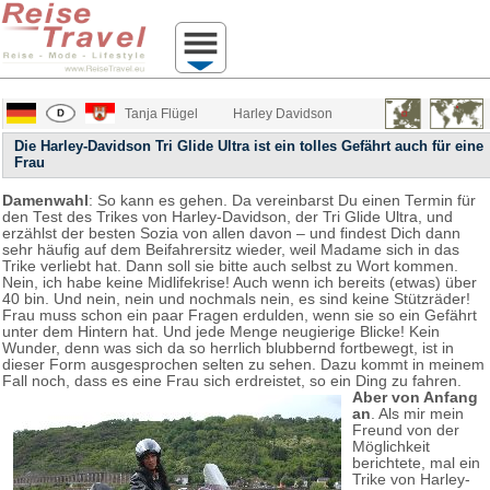
Tanja Flügel
Harley Davidson
Die Harley-Davidson Tri Glide Ultra ist ein tolles Gefährt auch für eine
Frau
Damenwahl
: So kann es gehen. Da vereinbarst Du einen Termin für
den Test des Trikes von Harley-Davidson, der Tri Glide Ultra, und
erzählst der besten Sozia von allen davon – und findest Dich dann
sehr häufig auf dem Beifahrersitz wieder, weil Madame sich in das
Trike verliebt hat. Dann soll sie bitte auch selbst zu Wort kommen.
Nein, ich habe keine Midlifekrise! Auch wenn ich bereits (etwas) über
40 bin. Und nein, nein und nochmals nein, es sind keine Stützräder!
Frau muss schon ein paar Fragen erdulden, wenn sie so ein Gefährt
unter dem Hintern hat. Und jede Menge neugierige Blicke! Kein
Wunder, denn was sich da so herrlich blubbernd fortbewegt, ist in
dieser Form ausgesprochen selten zu sehen. Dazu kommt in meinem
Fall noch, dass es eine Frau sich erdreistet, so ein Ding zu fahren.
Aber von Anfang
an
. Als mir mein
Freund von der
Möglichkeit
berichtete, mal ein
Trike von Harley-