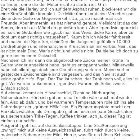
zu finden, ohne die der Motor nicht zu starten ist. Grrr.
Breit wie die Harley und ich auf dem Asphalt ruhen, blockieren wir die
eine Straßenhälfte komplett. Die Mitte übernimmt eine Verkehrsinsel,
die andere Seite der Gegenverkehr. Ja, ja, so macht man sich
Freunde. Aber immerhin, es hat niemand gehupt. Vielleicht ist das der
Bonus, den ich als Mädel da genießen kann. Aber irgendwie spüre ich
es, solche Gedanken wie „guck mal, das Weib, dicke Karre, aber zu
doof um damit richtig umzugehen”. Kaum bin ich wieder fahrbereit
und mache die Spur frei, schießen die Jungs mit gefühlten 10.000
Umdrehungen und infernalischem Kreischen an mir vorbei. Nein, das
ist nicht mein Ding. War's nicht, und wird's nicht. Da bleibe ich doch zu
gerne bei meinem Dickschiff.
Nachdem ich mir dann die abgebrochene Zacke meiner Krone im
Geiste wieder angeklebt habe, geht es entspannt weiter. Mittlerweile
habe ich allerdings doch jede Orientierung verloren. Meine vorher
gesteckten Zwischenziele sind vergessen, und das Navi ist auch
keine große Hilfe. Egal. Der Tag ist schön, der Tank noch voll, alles ist
gut. Wir werden ankommen. Irgendwo. Fahren als Selbstzweck.
Einfach schön.
Auf einmal kommt ein Hinweisschild, Richtung Nürburgring.
Nebenstrecke. Hört sich gut an, eine Toilette wäre auch mal wieder
fein. Also ab dafür, und bei wärmeren Temperaturen rolle ich ins alte
Fahrerlager der „grünen Hölle” ein. Ein Erinnerungsfoto macht der
Parkplatzwächter, als Dreingabe gibt es noch ein paar Geschichten
aus seinen alten Trike-Tagen. Kaffee trinken, ach ja, dieser Tag ist
einfach nur schön.
Ausgeruht geht es auf die Schlussetappe. Eine Straßensperrung
„zwingt” mich auf kleine Ausweichstraßen, führt mich durch kleine,
malerische Nebenorte der Eifel. Herrje, was für ein böses Schicksal.