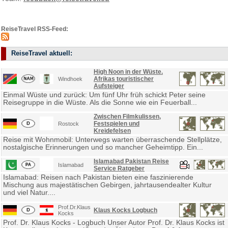
ReiseTravel RSS-Feed:
ReiseTravel aktuell:
High Noon in der Wüste.
Afrikas touristischer
Windhoek
Aufsteiger
Einmal Wüste und zurück: Um fünf Uhr früh schickt Peter seine
Reisegruppe in die Wüste. Als die Sonne wie ein Feuerball...
Zwischen Filmkulissen,
Festspielen und
Rostock
Kreidefelsen
Reise mit Wohnmobil: Unterwegs warten überraschende Stellplätze,
nostalgische Erinnerungen und so mancher Geheimtipp. Ein...
Islamabad Pakistan Reise
Islamabad
Service Ratgeber
Islamabad: Reisen nach Pakistan bieten eine faszinierende
Mischung aus majestätischen Gebirgen, jahrtausendealter Kultur
und viel Natur....
Prof.Dr.Klaus
Klaus Kocks Logbuch
Kocks
Prof. Dr. Klaus Kocks - Logbuch Unser Autor Prof. Dr. Klaus Kocks ist