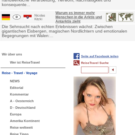
handwerkliche Verarbeitung, Tierwohl, Nachhaltigkeit und
konsequente...
Warum es immer mehr
Nicolas
Menschen in die Arktis und
Kitzki
Antarktis zieht
Die Sehnsucht nach echten Erlebnissen wächst: Zwischen
gigantischen Eisbergen, magischen Nordlichtern und emotionalen
Begegnungen mit Walen:...
Wir über uns
Seite auf Facebook teilen
Wer ist ReiseTravel
ReiseTravel Suche
Reise - Travel - Voyage
NEWS
Editorial
Kommentar
A - Oesterreich
D - Deutschland
Europa
Amerika Kontinent
Reise weltweit
Reise Tipps