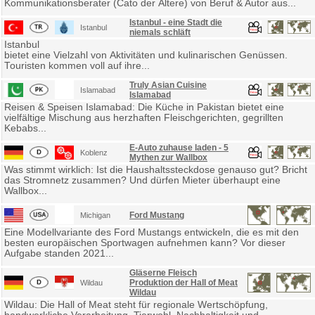
Kommunikationsberater (Cato der Ältere) von Beruf & Autor aus...
Istanbul - eine Stadt die
Istanbul
niemals schläft
Istanbul
bietet eine Vielzahl von Aktivitäten und kulinarischen Genüssen.
Touristen kommen voll auf ihre...
Truly Asian Cuisine
Islamabad
Islamabad
Reisen & Speisen Islamabad: Die Küche in Pakistan bietet eine
vielfältige Mischung aus herzhaften Fleischgerichten, gegrillten
Kebabs...
E-Auto zuhause laden - 5
Koblenz
Mythen zur Wallbox
Was stimmt wirklich: Ist die Haushaltssteckdose genauso gut? Bricht
das Stromnetz zusammen? Und dürfen Mieter überhaupt eine
Wallbox...
Ford Mustang
Michigan
Eine Modellvariante des Ford Mustangs entwickeln, die es mit den
besten europäischen Sportwagen aufnehmen kann? Vor dieser
Aufgabe standen 2021...
Gläserne Fleisch
Produktion der Hall of Meat
Wildau
Wildau
Wildau: Die Hall of Meat steht für regionale Wertschöpfung,