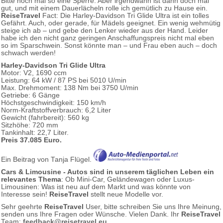
Bitte noch mal so eine Sperre. Aber irgendwann ist dann doch mal
gut, und mit einem Dauerlächeln rolle ich gemütlich zu Hause ein.
ReiseTravel
Fact: Die Harley-Davidson Tri Glide Ultra ist ein tolles
Gefährt. Auch, oder gerade, für Mädels geeignet. Ein wenig wehmütig
steige ich ab – und gebe den Lenker wieder aus der Hand. Leider
habe ich den nicht ganz geringen Anschaffungspreis nicht mal eben
so im Sparschwein. Sonst könnte man – und Frau eben auch – doch
schwach werden!
Harley-Davidson Tri Glide Ultra
Motor: V2, 1690 ccm
Leistung: 64 kW / 87 PS bei 5010 U/min
Max. Drehmoment: 138 Nm bei 3750 U/min
Getriebe: 6 Gänge
Höchstgeschwindigkeit: 150 km/h
Norm-Kraftstoffverbrauch: 6,2 Liter
Gewicht (fahrbereit): 560 kg
Sitzhöhe: 720 mm
Tankinhalt: 22,7 Liter.
Preis 37.085 Euro.
Ein Beitrag von Tanja Flügel.
Cars & Limousine - Autos sind in unserem täglichen Leben ein
relevantes Thema
: Ob Mini-Car, Geländewagen oder Luxus-
Limousinen: Was ist neu auf dem Markt und was könnte von
Interesse sein!
ReiseTravel
stellt neue Modelle vor.
Sehr geehrte
ReiseTravel
User, bitte schreiben Sie uns Ihre Meinung,
senden uns Ihre Fragen oder Wünsche. Vielen Dank. Ihr
ReiseTravel
Team:
feedback@reisetravel.eu