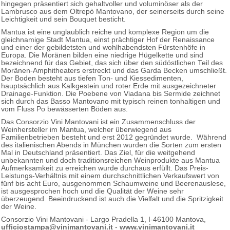
hingegen präsentiert sich gehaltvoller und voluminöser als der
Lambrusco aus dem Oltrepò Mantovano, der seinerseits durch seine
Leichtigkeit und sein Bouquet besticht.
Mantua ist eine unglaublich reiche und komplexe Region um die
gleichnamige Stadt Mantua, einst prächtiger Hof der Renaissance
und einer der gebildetsten und wohlhabendsten Fürstenhöfe in
Europa. Die Moränen bilden eine niedrige Hügelkette und sind
bezeichnend für das Gebiet, das sich über den südöstlichen Teil des
Moränen-Amphitheaters erstreckt und das Garda Becken umschließt.
Der Boden besteht aus tiefen Ton- und Kiessedimenten,
hauptsächlich aus Kalkgestein und roter Erde mit ausgezeichneter
Drainage-Funktion. Die Poebene von Viadana bis Sermide zeichnet
sich durch das Basso Mantovano mit typisch reinen tonhaltigen und
vom Fluss Po bewässerten Böden aus.
Das Consorzio Vini Mantovani ist ein Zusammenschluss der
Weinhersteller im Mantua, welcher überwiegend aus
Familienbetrieben besteht und erst 2012 gegründet wurde. Während
des italienischen Abends in München wurden die Sorten zum ersten
Mal in Deutschland präsentiert. Das Ziel, für die weitgehend
unbekannten und doch traditionsreichen Weinprodukte aus Mantua
Aufmerksamkeit zu erreichen wurde durchaus erfüllt. Das Preis-
Leistungs-Verhältnis mit einem durchschnittlichen Verkaufswert von
fünf bis acht Euro, ausgenommen Schaumweine und Beerenauslese,
ist ausgesprochen hoch und die Qualität der Weine sehr
überzeugend. Beeindruckend ist auch die Vielfalt und die Spritzigkeit
der Weine.
Consorzio Vini Mantovani - Largo Pradella 1, I-46100 Mantova,
ufficiostampa@vinimantovani.it
-
www.vinimantovani.it