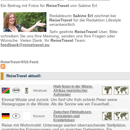
Ein Beitrag mit Fotos für
ReiseTravel
von Sabine Erl.
Redakteurin
Sabine Erl
zeichnet bei
ReiseTravel
für die Redaktion Lifestyle
verantwortlich.
Sehr geehrte
ReiseTravel
User, Bitte
schreiben Sie uns Ihre Meinung, senden uns Ihre Fragen oder
Wünsche. Vielen Dank. Ihr
ReiseTravel
Team:
feedback@reisetravel.eu
ReiseTravel RSS-Feed:
ReiseTravel aktuell:
High Noon in der Wüste.
Afrikas touristischer
Windhoek
Aufsteiger
Einmal Wüste und zurück: Um fünf Uhr früh schickt Peter seine
Reisegruppe in die Wüste. Als die Sonne wie ein Feuerball...
Zwischen Filmkulissen,
Festspielen und
Rostock
Kreidefelsen
Reise mit Wohnmobil: Unterwegs warten überraschende Stellplätze,
nostalgische Erinnerungen und so mancher Geheimtipp. Ein...