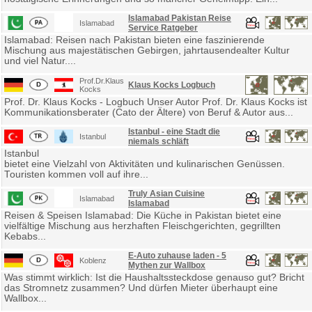
Islamabad Pakistan Reise
Islamabad
Service Ratgeber
Islamabad: Reisen nach Pakistan bieten eine faszinierende
Mischung aus majestätischen Gebirgen, jahrtausendealter Kultur
und viel Natur....
Prof.Dr.Klaus
Klaus Kocks Logbuch
Kocks
Prof. Dr. Klaus Kocks - Logbuch Unser Autor Prof. Dr. Klaus Kocks ist
Kommunikationsberater (Cato der Ältere) von Beruf & Autor aus...
Istanbul - eine Stadt die
Istanbul
niemals schläft
Istanbul
bietet eine Vielzahl von Aktivitäten und kulinarischen Genüssen.
Touristen kommen voll auf ihre...
Truly Asian Cuisine
Islamabad
Islamabad
Reisen & Speisen Islamabad: Die Küche in Pakistan bietet eine
vielfältige Mischung aus herzhaften Fleischgerichten, gegrillten
Kebabs...
E-Auto zuhause laden - 5
Koblenz
Mythen zur Wallbox
Was stimmt wirklich: Ist die Haushaltssteckdose genauso gut? Bricht
das Stromnetz zusammen? Und dürfen Mieter überhaupt eine
Wallbox...