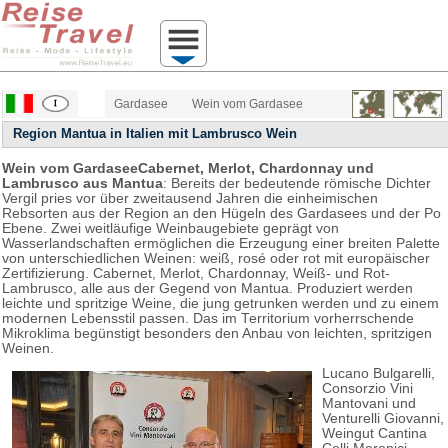
Gardasee
Wein vom Gardasee
Region Mantua in Italien mit Lambrusco Wein
Wein vom GardaseeCabernet, Merlot, Chardonnay und
Lambrusco aus Mantua
: Bereits der bedeutende römische Dichter
Vergil pries vor über zweitausend Jahren die einheimischen
Rebsorten aus der Region an den Hügeln des Gardasees und der Po
Ebene. Zwei weitläufige Weinbaugebiete geprägt von
Wasserlandschaften ermöglichen die Erzeugung einer breiten Palette
von unterschiedlichen Weinen: weiß, rosé oder rot mit europäischer
Zertifizierung. Cabernet, Merlot, Chardonnay, Weiß- und Rot-
Lambrusco, alle aus der Gegend von Mantua. Produziert werden
leichte und spritzige Weine, die jung getrunken werden und zu einem
modernen Lebensstil passen. Das im Territorium vorherrschende
Mikroklima begünstigt besonders den Anbau von leichten, spritzigen
Weinen.
Lucano Bulgarelli,
Consorzio Vini
Mantovani und
Venturelli Giovanni,
Weingut Cantina