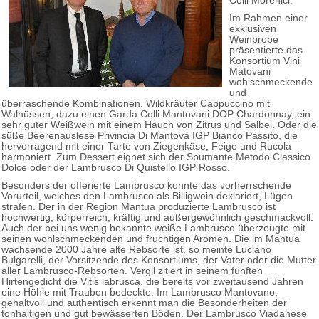
Colli Morenici.
Im Rahmen einer
exklusiven
Weinprobe
präsentierte das
Konsortium Vini
Matovani
wohlschmeckende
und
überraschende Kombinationen. Wildkräuter Cappuccino mit
Walnüssen, dazu einen Garda Colli Mantovani DOP Chardonnay, ein
sehr guter Weißwein mit einem Hauch von Zitrus und Salbei. Oder die
süße Beerenauslese Privincia Di Mantova IGP Bianco Passito, die
hervorragend mit einer Tarte von Ziegenkäse, Feige und Rucola
harmoniert. Zum Dessert eignet sich der Spumante Metodo Classico
Dolce oder der Lambrusco Di Quistello IGP Rosso.
Besonders der offerierte Lambrusco konnte das vorherrschende
Vorurteil, welches den Lambrusco als Billigwein deklariert, Lügen
strafen. Der in der Region Mantua produzierte Lambrusco ist
hochwertig, körperreich, kräftig und außergewöhnlich geschmackvoll.
Auch der bei uns wenig bekannte weiße Lambrusco überzeugte mit
seinen wohlschmeckenden und fruchtigen Aromen. Die im Mantua
wachsende 2000 Jahre alte Rebsorte ist, so meinte Luciano
Bulgarelli, der Vorsitzende des Konsortiums, der Vater oder die Mutter
aller Lambrusco-Rebsorten. Vergil zitiert in seinem fünften
Hirtengedicht die Vitis labrusca, die bereits vor zweitausend Jahren
eine Höhle mit Trauben bedeckte. Im Lambrusco Mantovano,
gehaltvoll und authentisch erkennt man die Besonderheiten der
tonhaltigen und gut bewässerten Böden. Der Lambrusco Viadanese