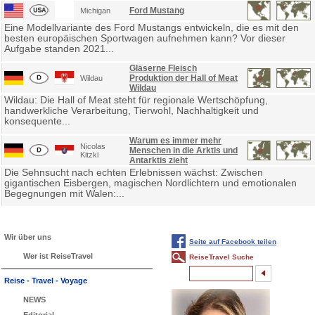
Ford Mustang
Michigan
Eine Modellvariante des Ford Mustangs entwickeln, die es mit den
besten europäischen Sportwagen aufnehmen kann? Vor dieser
Aufgabe standen 2021...
Gläserne Fleisch
Produktion der Hall of Meat
Wildau
Wildau
Wildau: Die Hall of Meat steht für regionale Wertschöpfung,
handwerkliche Verarbeitung, Tierwohl, Nachhaltigkeit und
konsequente...
Warum es immer mehr
Nicolas
Menschen in die Arktis und
Kitzki
Antarktis zieht
Die Sehnsucht nach echten Erlebnissen wächst: Zwischen
gigantischen Eisbergen, magischen Nordlichtern und emotionalen
Begegnungen mit Walen:...
Wir über uns
Seite auf Facebook teilen
Wer ist ReiseTravel
ReiseTravel Suche
Reise - Travel - Voyage
NEWS