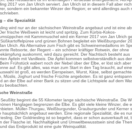
ling 2017 von Jan Ulrich serviert. Jan Ulrich ist in diesem Fall aber nich
er, sondern ein bekannter Winzer der Region; er wird allerdings auch 
eschrieben.
g – die Spezialität
sling wird nur an der sächsischen Weinstraße angebaut und ist eine ab
 Der frische Weißwein ist leicht und spritzig. Zum Kürbis-Kokos-
umsüppchen mit Kammmuschel wird ein Kerner 2017 von Jan Ulrich ge
t Süßkartoffelpüree und grünen Bohnen begleitet ein Weißburgunder 2
Jan Ulrich. Als Alternative zum Fisch gibt es Schweinemedaillons im S
nnte Rebsorte, der Regent – ein schöner kräftiger Rotwein, der ohne
ekämpfung auskommt, wird dazu gereicht. Der Nachtisch besteht aus
erten Äpfeln mit Vanilleeis. Die Äpfel kommen selbstverständlich aus d
 Beim Frühstück wabert noch der Nebel über der Elbe, er löst sich aber
onne auf. Es gibt alles, was man zum Start in den Tag braucht, auf ei
 Auswahl ist groß, es werden Eierspeisen, Wurst, Käse, selbst gemachte
 Müslis, Joghurt und frische Früchte angeboten. Es ist ganz entspan
d an der Elbe auf einer Bank zu sitzen und die Lichtspiele auf dem Wa
zu beobachten.
sche Weinstraße
-Seußlitz beginnt die 55 Kilometer lange sächsische Weinstraße. Die 
chönen Hanglagen begrenzen die Elbe. Es gibt viele kleine Winzer, die 
bieten. Müller-Thurgau, Weißburgunder, Grauburgunder und Kerner s
 hauptsächlich angebaut werden. Eine regionale Spezialität, die es nur 
riesling. Der Goldriesling ist so begehrt, dass er schon ausverkauft ist,
n der Flasche ist. Nachhaltigkeit und Umweltbewusstsein sind die The
nd das Endprodukt ist eine gute Weinqualität.