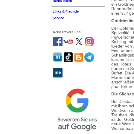
Berlin intern
ein Goldries
Rennradfahr
Links & Freunde
einem „l“ g
Service
Goldrieslin
Der Goldrie
ReiseTravel.eu bei:
Spezialität.
Ingwerscha
Saibling mi
wieder von 
Eine unbeka
Schädlingsb
karamellisi
des Hotels.
durch die S
Büfett. Die
Marmeladen,
anschließen
paar Enten 
Die Sächsi
Bei Diesbar
mit ihren s
Weißwein an
Trauben, die
ist der Gold
neue Wein i
Weinanbau u