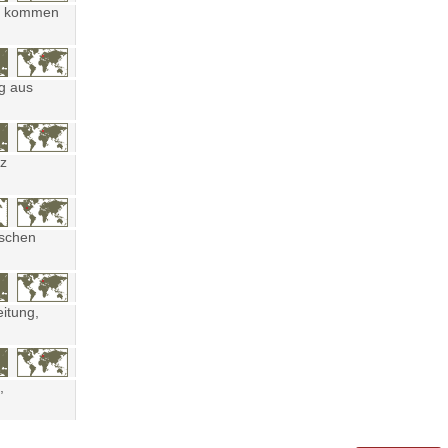
ten kommen
ng aus
tz
ischen
eitung,
,