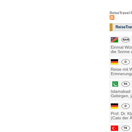
ReiseTravel 
ReiseTrav
Einmal Wüst
die Sonne w
Reise mit 
Erinnerung
Islamabad:
Gebirgen, j
Prof. Dr. K
(Cato der Ä