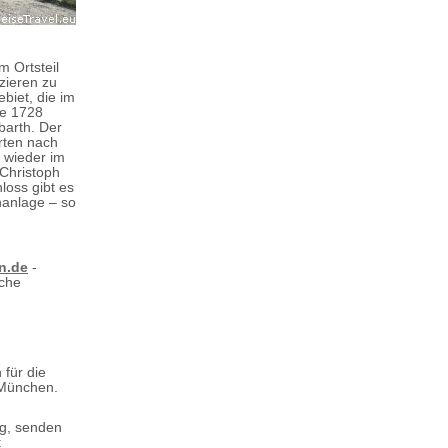
m Ortsteil
zieren zu
biet, die im
re 1728
barth. Der
rten nach
 wieder im
 Christoph
loss gibt es
nanlage – so
n.de
-
che
 für die
 München.
ng, senden
: