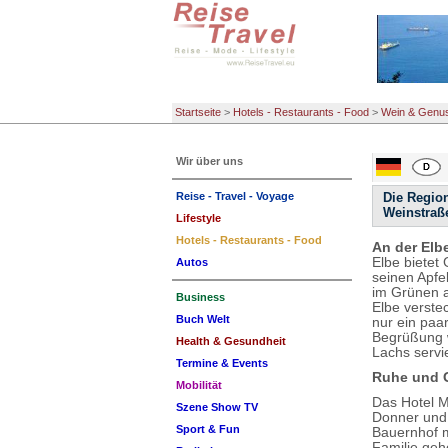
Startseite
>
Hotels - Restaurants - Food
>
Wein & Genu
Wir über uns
Reise - Travel - Voyage
Die Region
Weinstraße
Lifestyle
Hotels - Restaurants - Food
An der Elb
Elbe bietet
Autos
seinen Apfe
im Grünen a
Business
Elbe verste
Buch Welt
nur ein paar
Begrüßung w
Health & Gesundheit
Lachs servie
Termine & Events
Ruhe und G
Mobilität
Das Hotel M
Szene Show TV
Donner und 
Sport & Fun
Bauernhof m
Familie gehö