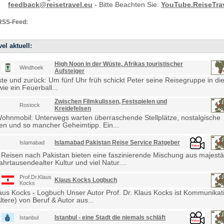
feedback@reisetravel.eu
- Bitte Beachten Sie:
YouTube.ReiseTra
RSS-Feed:
el aktuell:
High Noon in der Wüste. Afrikas touristischer
Windhoek
Aufsteiger
e und zurück: Um fünf Uhr früh schickt Peter seine Reisegruppe in die
ie ein Feuerball...
Zwischen Filmkulissen, Festspielen und
Rostock
Kreidefelsen
Wohnmobil: Unterwegs warten überraschende Stellplätze, nostalgische
en und so mancher Geheimtipp. Ein...
Islamabad Pakistan Reise Service Ratgeber
Islamabad
 Reisen nach Pakistan bieten eine faszinierende Mischung aus majestä
ahrtausendealter Kultur und viel Natur....
Prof.Dr.Klaus
Klaus Kocks Logbuch
Kocks
laus Kocks - Logbuch Unser Autor Prof. Dr. Klaus Kocks ist Kommunikat
ltere) von Beruf & Autor aus...
Istanbul - eine Stadt die niemals schläft
Istanbul