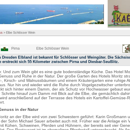
ss
>
Elbe Schlösser Wein
Pirna
Elbe Schlösser Wein
 Dresden Elbland ist bekannt für Schlösser und Weingüter. Die Sächsis
 erstreckt sich 55 Kilometer zwischen Pirna und Diesbar-Seußlitz.
e
: Und zum Wein gibt es eine gute bodenständige Küche. Das Hotel Mor
 Genuss und Ruhe in der Natur. Der große Garten des Hotels Moritz stra
l-, Kirsch- und Walnussbäumen und einem Kräutergarten eine ruhige 
us. Nur hin und wieder wird die Ruhe durch Vogelgezwitscher unterbr
ckt sich hinter einem Damm, der als Schutz vor Hochwasser gebaut wur
 Schritte hinauf zum Damm mit Blick auf die Elbe, die gemächlich dahin 
ird anschließend auf der Terrasse des Hotels ein Kartoffel-Gemüse-Rö
rt.
enuss in der Natur
oritz an der Elbe wird von zwei Schwestern geführt: Karin Großmann 
der Sohn Michael Sauer arbeitet auch mit. Früher war die Anlage ein V
it Kühen, Schweinen, Pferden und Hühnern, der bereits seit vier Gene
rt. Das Restaurant ist im ehemaligen Pferdestall untergebracht. Als Aper