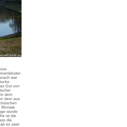
loss
onnenkloster
Danach war
sische
das Gut von
tscher
 in dem
von dem aus
nzösischen
ie Monate
lage wurde
e ist die
ass die
ab es zwei