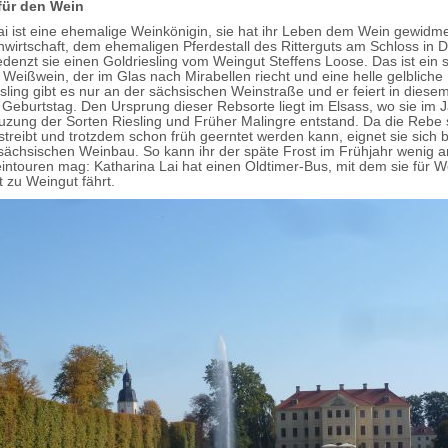
für den Wein
ai ist eine ehemalige Weinkönigin, sie hat ihr Leben dem Wein gewidmet
nwirtschaft, dem ehemaligen Pferdestall des Ritterguts am Schloss in D
edenzt sie einen Goldriesling vom Weingut Steffens Loose. Das ist ein s
 Weißwein, der im Glas nach Mirabellen riecht und eine helle gelbliche
sling gibt es nur an der sächsischen Weinstraße und er feiert in diese
 Geburtstag. Den Ursprung dieser Rebsorte liegt im Elsass, wo sie im 
uzung der Sorten Riesling und Früher Malingre entstand. Da die Rebe 
streibt und trotzdem schon früh geerntet werden kann, eignet sie sich
 sächsischen Weinbau. So kann ihr der späte Frost im Frühjahr wenig 
ntouren mag: Katharina Lai hat einen Oldtimer-Bus, mit dem sie für W
 zu Weingut fährt.