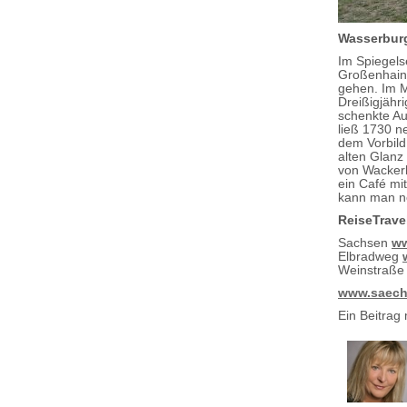
Wasserburg
Im Spiegels
Großenhain 
gehen. Im M
Dreißigjähr
schenkte Au
ließ 1730 n
dem Vorbild
alten Glanz
von Wackerb
ein Café mi
kann man no
ReiseTrave
Sachsen
ww
Elbradweg
Weinstraß
www.saechs
Ein Beitrag 