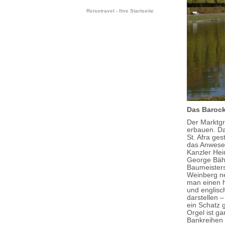
Reisetravel - Ihre Startseite
Das Barock
Der Marktgr
erbauen. Da
St. Afra ge
das Anwesen
Kanzler Hei
George Bähr
Baumeisters
Weinberg ne
man einen h
und englisc
darstellen 
ein Schatz 
Orgel ist g
Bankreihen 