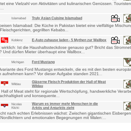
etet eine Vielzahl von Aktivitäten und kulinarischen Genüssen. Touris
...
Truly Asian Cuisine Islamabad
Islamabad
eisen Islamabad: Die Küche in Pakistan bietet eine vielfältige Mischu
Fleischgerichten, gegrillten Kebabs...
E-Auto zuhause laden - 5 Mythen zur Wallbox
Koblenz
wirklich: Ist die Haushaltssteckdose genauso gut? Bricht das Stromne
Und dürfen Mieter überhaupt eine Wallbox...
Ford Mustang
Michigan
lvariante des Ford Mustangs entwickeln, die es mit den besten europä
 aufnehmen kann? Vor dieser Aufgabe standen 2021...
Gläserne Fleisch Produktion der Hall of Meat
Wildau
Wildau
 Hall of Meat steht für regionale Wertschöpfung, handwerkliche Verarb
achhaltigkeit und konsequente...
Warum es immer mehr Menschen in die
Nicolas
Kitzki
Arktis und Antarktis zieht
cht nach echten Erlebnissen wächst: Zwischen gigantischen Eisbergen
Nordlichtern und emotionalen Begegnungen mit Walen:...