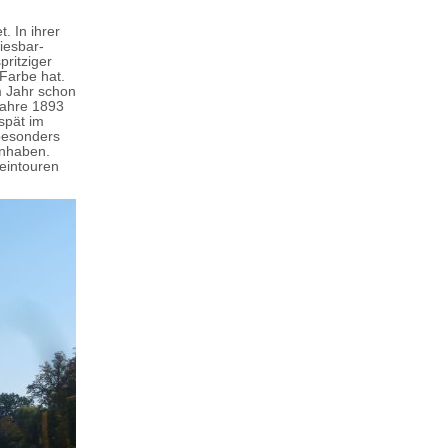
. In ihrer
iesbar-
pritziger
 Farbe hat.
m Jahr schon
Jahre 1893
spät im
 besonders
anhaben.
eintouren