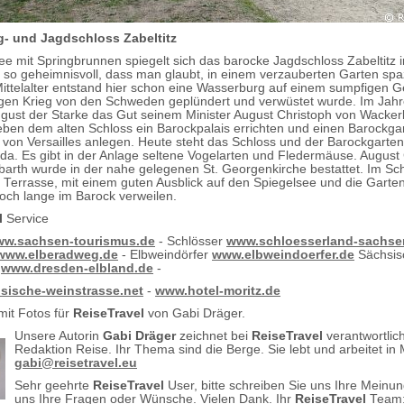
- und Jagdschloss Zabeltitz
ee mit Springbrunnen spiegelt sich das barocke Jagdschloss Zabeltitz i
so geheimnisvoll, dass man glaubt, in einem verzauberten Garten spa
ittelalter entstand hier schon eine Wasserburg auf einem sumpfigen Ge
igen Krieg von den Schweden geplündert und verwüstet wurde. Im Jah
gust der Starke das Gut seinem Minister August Christoph von Wacker
eben dem alten Schloss ein Barockpalais errichten und einen Barockga
 von Versailles anlegen. Heute steht das Schloss und der Barockgarten
 da. Es gibt in der Anlage seltene Vogelarten und Fledermäuse. August
arth wurde in der nahe gelegenen St. Georgenkirche bestattet. Im Sch
t Terrasse, mit einem guten Ausblick auf den Spiegelsee und die Garte
ch lange im Barock verweilen.
l
Service
w.sachsen-tourismus.de
- Schlösser
www.schloesserland-sachse
www.elberadweg.de
- Elbweindörfer
www.elbweindoerfer.de
Sächsis
e
www.dresden-elbland.de
-
ische-weinstrasse.net
-
www.hotel-moritz.de
mit Fotos für
ReiseTravel
von Gabi Dräger.
Unsere Autorin
Gabi Dräger
zeichnet bei
ReiseTravel
verantwortlich
Redaktion Reise. Ihr Thema sind die Berge. Sie lebt und arbeitet in
gabi@reisetravel.eu
Sehr geehrte
ReiseTravel
User, bitte schreiben Sie uns Ihre Meinu
uns Ihre Fragen oder Wünsche. Vielen Dank. Ihr
ReiseTravel
Team