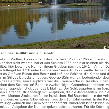
schloss Seußlitz und ein Schatz
af von Meißen, Heinrich der Erlauchte, ließ 1250 bis 1265 ein Landsch
 er dort nicht wohnte, hat er das Schloss 1268 den Klarissinnen als N
stiftet. Hier lebten die Nonnen ihrem Glauben nach bis 1541 in Armut. 
 Rittergut bis 1720 unter Pistoris von Seuselitz. 1722 kaufte der säch
nrich Graf von Bünau den Besitz und ließ das Schloss, die Kirche und 
 im Stil des Barocks umbauen. George Bähr war ein bedeutender deu
 des Barocks, sein Hauptwerk war die Frauenkirche in Dresden. Oben
ben dem Schloss ließ Bähr ein zweistöckiges Gartenhaus errichten, 
ervorragenden Blick über das Elbtal hat. Der Schlossgarten ist im fra
hen Gartenbaustil angelegt mit Skulpturen, die die Jahreszeiten und d
– zwei Monate-Skulpturen fehlen inzwischen. Bei Bauarbeiten in der An
gefunden, es waren Silbermünzen aus dem 13. Jahrhundert. In der Kirch
anz ungewöhnlich über dem Altar angebracht. Außerdem ist es kurios, d
mit den Aufgaben der Nonnen gekennzeichnet waren. Für die Köchin g