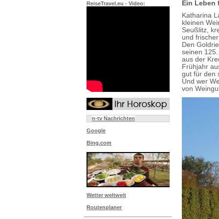
Ein Leben 
ReiseTravel.eu - Video:
Katharina L
kleinen Wei
Seußlitz, kr
und frischer
Den Goldrie
seinen 125.
aus der Kre
Frühjahr au
gut für den
Und wer Wei
von Weingut
n-tv Nachrichten
Google
Bing.com
Wetter weltweit
Routenplaner