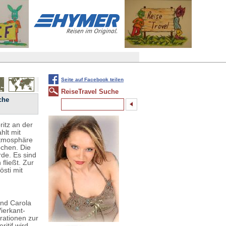
Seite auf Facebook teilen
ReiseTravel Suche
che
itz an der
hlt mit
Atmosphäre
ochen. Die
de. Es sind
fließt. Zur
sti mit
und Carola
ierkant-
rationen zur
itif wird