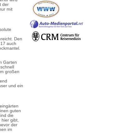
t der
nur mit
solute
reicht. Den
017 auch
peckmantel.
em Garten
 schnell
nem großen
nend
sser und ein
Weingärten
einen guten
ind die
hier gibt,
 bevor der
men im