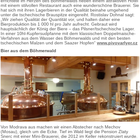
errichtete im Herzen des Böhmerwalds neben einem attraktiven Hotel
mit einem stilvollen Restaurant auch eine wunderschöne Brauerei. Sie
hat sich mit ihren Lagerbieren in der Qualität beinahe umgehend
unter die tschechische Brauspitze eingereiht. Rostislav Dohnal sagt:
„Wir ziehen Qualität der Quantität vor, und halten daher eine
Bierproduktion bis 1 000 hl pro Jahr aufrecht. Gebraut wird
hauptsächlich der König der Biere – das Pilsner/tschechische Lager.
In einer 10hl-Kupfersudpfanne mit dem klassischen Doppelmaische-
Verfahren aus dem Wasser des Böhmerwalds und mit den besten
tschechischen Malzen und dem Saazer Hopfen“
www.pivovarlyer.cz
Bier aus dem Böhmerwald
Von Modrava aus machen wir einen Abstecher nach Mechov
(Mosau), gleich um die Ecke. Tief im Wald liegt die Pension Zlaty
Snerc mit einer Mini-Brauerei, die 2012 im Keller rekonstruiert wurde.