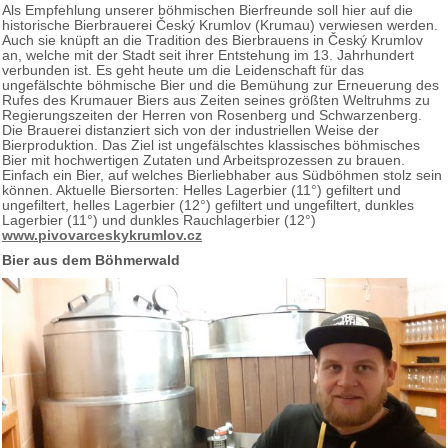
Als Empfehlung unserer böhmischen Bierfreunde soll hier auf die
historische Bierbrauerei Český Krumlov (Krumau) verwiesen werden.
Auch sie knüpft an die Tradition des Bierbrauens in Český Krumlov
an, welche mit der Stadt seit ihrer Entstehung im 13. Jahrhundert
verbunden ist. Es geht heute um die Leidenschaft für das
ungefälschte böhmische Bier und die Bemühung zur Erneuerung des
Rufes des Krumauer Biers aus Zeiten seines größten Weltruhms zu
Regierungszeiten der Herren von Rosenberg und Schwarzenberg.
Die Brauerei distanziert sich von der industriellen Weise der
Bierproduktion. Das Ziel ist ungefälschtes klassisches böhmisches
Bier mit hochwertigen Zutaten und Arbeitsprozessen zu brauen.
Einfach ein Bier, auf welches Bierliebhaber aus Südböhmen stolz sein
können. Aktuelle Biersorten: Helles Lagerbier (11°) gefiltert und
ungefiltert, helles Lagerbier (12°) gefiltert und ungefiltert, dunkles
Lagerbier (11°) und dunkles Rauchlagerbier (12°)
www.pivovarceskykrumlov.cz
Bier aus dem Böhmerwald