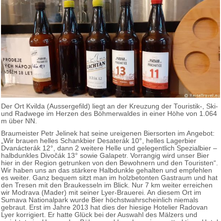
Der Ort Kvilda (Aussergefild) liegt an der Kreuzung der Touristik-, Ski-
und Radwege im Herzen des Böhmerwaldes in einer Höhe von 1.064
m über NN.
Braumeister Petr Jelinek hat seine ureigenen Biersorten im Angebot:
„Wir brauen helles Schankbier Desaterák 10°, helles Lagerbier
Dvanácterák 12°, dann 2 weitere Helle und gelegentlich Spezialbier –
halbdunkles Divočák 13° sowie Galapetr. Vorrangig wird unser Bier
hier in der Region getrunken von den Bewohnern und den Touristen“.
Wir haben uns an das stärkere Halbdunkle gehalten und empfehlen
es weiter. Ganz bequem sitzt man im holzbetonten Gastraum und hat
den Tresen mit den Braukesseln im Blick. Nur 7 km weiter erreichen
wir Modrava (Mader) mit seiner Lyer-Brauerei. An diesem Ort im
Sumava Nationalpark wurde Bier höchstwahrscheinlich niemals
gebraut. Erst im Jahre 2013 hat dies der hiesige Hotelier Radovan
Lyer korrigiert. Er hatte Glück bei der Auswahl des Mälzers und