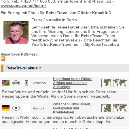
Hory; Tel.: + 420 774 606 030,
srni.infocentrum@tiscali.cz
-
www.sumava.net/icsrni
Ein Beitrag mit Fotos für
ReiseTravel
von
Günter Knackfuß
.
Freier Journalist in Berlin.
Sehr geehrte
ReiseTravel
User, bitte schreiben Sie
uns Ihre Meinung, senden uns Ihre Fragen oder
Wünsche. Vielen Dank. Ihr
ReiseTravel
Team:
feedback@reisetravel.eu
- Bitte Beachten Sie
YouTube.ReiseTravel.eu
-
#MyReiseTravel.eu
ReiseTravel RSS-Feed:
ReiseTravel aktuell:
High Noon in der Wüste.
Afrikas touristischer
Windhoek
Aufsteiger
Einmal Wüste und zurück: Um fünf Uhr früh schickt Peter seine
Reisegruppe in die Wüste. Als die Sonne wie ein Feuerball...
Zwischen Filmkulissen,
Festspielen und
Rostock
Kreidefelsen
Reise mit Wohnmobil: Unterwegs warten überraschende Stellplätze,
nostalgische Erinnerungen und so mancher Geheimtipp. Ein...