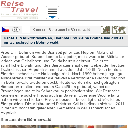
Krumau
Bierbrauer im Böhmerwald
Nahezu 15 Mikrobrauereien, Bierhöfe und kleine Brauhäuser gibt es
im tschechischen Böhmerwald.
Prosit
: In Böhmen wurde Bier seit jeher aus Hopfen, Malz und
Wasser gebraut. Brauen konnte fast jeder, meist wurde im Mittelalter
jedoch von Geistlichen und Feudalherren gebraut. Die erste
schriftliche Erwähnung, des Bierbrauens auf dem Gebiet der heutigen
Tschechischen Republik stammt aus dem Jahr 1088. Noch heute ist
Bier das tschechische Nationalgetränk. Nach 1990 haben junge, gut
ausgebildete Braumeister die teilweise verschollene Bierbrautradition
im Böhmerwald wiederentdeckt. Heute werden die nachgefragten
Biersorten in alten und neuen Gaststätten gebraut, wobei die
Brauanlagen meist im Schankraum positioniert sind. Wir Deutsche
kennen eine solche Praxis auch in Bayern. Über eine Woche lang
haben wir verschiedene Pivovar besucht, besichtigt und köstliches
Bier probiert. Die Minibrauerei Pekárna Kvilda befindet sich seit 2011
in der am höchsten gelegenen Gemeinde in der Tschechischen
Republik.
Bier aus dem Böhmerwald