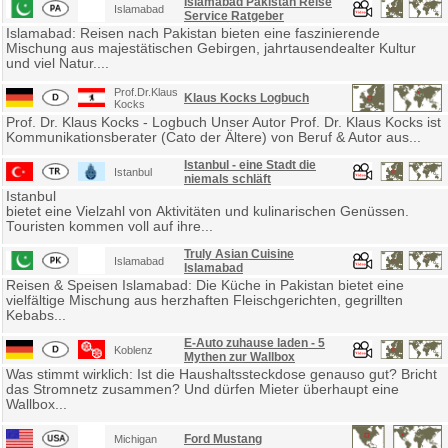
Islamabad Pakistan Reise
Islamabad
Service Ratgeber
Islamabad: Reisen nach Pakistan bieten eine faszinierende
Mischung aus majestätischen Gebirgen, jahrtausendealter Kultur
und viel Natur....
Prof.Dr.Klaus
Klaus Kocks Logbuch
Kocks
Prof. Dr. Klaus Kocks - Logbuch Unser Autor Prof. Dr. Klaus Kocks ist
Kommunikationsberater (Cato der Ältere) von Beruf & Autor aus...
Istanbul - eine Stadt die
Istanbul
niemals schläft
Istanbul
bietet eine Vielzahl von Aktivitäten und kulinarischen Genüssen.
Touristen kommen voll auf ihre...
Truly Asian Cuisine
Islamabad
Islamabad
Reisen & Speisen Islamabad: Die Küche in Pakistan bietet eine
vielfältige Mischung aus herzhaften Fleischgerichten, gegrillten
Kebabs...
E-Auto zuhause laden - 5
Koblenz
Mythen zur Wallbox
Was stimmt wirklich: Ist die Haushaltssteckdose genauso gut? Bricht
das Stromnetz zusammen? Und dürfen Mieter überhaupt eine
Wallbox...
Ford Mustang
Michigan