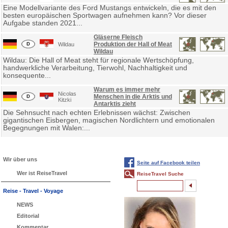
Eine Modellvariante des Ford Mustangs entwickeln, die es mit den
besten europäischen Sportwagen aufnehmen kann? Vor dieser
Aufgabe standen 2021...
Gläserne Fleisch
Produktion der Hall of Meat
Wildau
Wildau
Wildau: Die Hall of Meat steht für regionale Wertschöpfung,
handwerkliche Verarbeitung, Tierwohl, Nachhaltigkeit und
konsequente...
Warum es immer mehr
Nicolas
Menschen in die Arktis und
Kitzki
Antarktis zieht
Die Sehnsucht nach echten Erlebnissen wächst: Zwischen
gigantischen Eisbergen, magischen Nordlichtern und emotionalen
Begegnungen mit Walen:...
Wir über uns
Seite auf Facebook teilen
Wer ist ReiseTravel
ReiseTravel Suche
Reise - Travel - Voyage
NEWS
Editorial
Kommentar