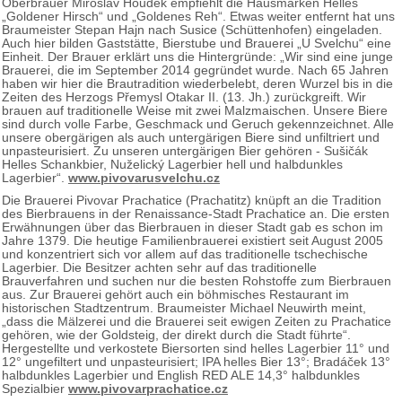
Oberbrauer Miroslav Houdek empfiehlt die Hausmarken Helles
„Goldener Hirsch“ und „Goldenes Reh“. Etwas weiter entfernt hat uns
Braumeister Stepan Hajn nach Susice (Schüttenhofen) eingeladen.
Auch hier bilden Gaststätte, Bierstube und Brauerei „U Svelchu“ eine
Einheit. Der Brauer erklärt uns die Hintergründe: „Wir sind eine junge
Brauerei, die im September 2014 gegründet wurde. Nach 65 Jahren
haben wir hier die Brautradition wiederbelebt, deren Wurzel bis in die
Zeiten des Herzogs Přemysl Otakar II. (13. Jh.) zurückgreift. Wir
brauen auf traditionelle Weise mit zwei Malzmaischen. Unsere Biere
sind durch volle Farbe, Geschmack und Geruch gekennzeichnet. Alle
unsere obergärigen als auch untergärigen Biere sind unfiltriert und
unpasteurisiert. Zu unseren untergärigen Bier gehören - Sušičák
Helles Schankbier, Nuželický Lagerbier hell und halbdunkles
Lagerbier“.
www.pivovarusvelchu.cz
Die Brauerei Pivovar Prachatice (Prachatitz) knüpft an die Tradition
des Bierbrauens in der Renaissance-Stadt Prachatice an. Die ersten
Erwähnungen über das Bierbrauen in dieser Stadt gab es schon im
Jahre 1379. Die heutige Familienbrauerei existiert seit August 2005
und konzentriert sich vor allem auf das traditionelle tschechische
Lagerbier. Die Besitzer achten sehr auf das traditionelle
Brauverfahren und suchen nur die besten Rohstoffe zum Bierbrauen
aus. Zur Brauerei gehört auch ein böhmisches Restaurant im
historischen Stadtzentrum. Braumeister Michael Neuwirth meint,
„dass die Mälzerei und die Brauerei seit ewigen Zeiten zu Prachatice
gehören, wie der Goldsteig, der direkt durch die Stadt führte“.
Hergestellte und verkostete Biersorten sind helles Lagerbier 11° und
12° ungefiltert und unpasteurisiert; IPA helles Bier 13°; Bradáček 13°
halbdunkles Lagerbier und English RED ALE 14,3° halbdunkles
Spezialbier
www.pivovarprachatice.cz