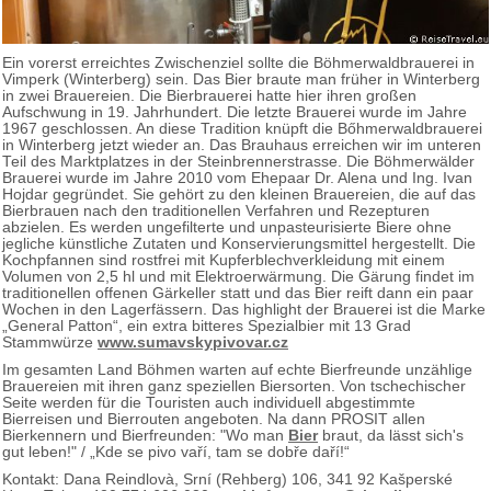
Ein vorerst erreichtes Zwischenziel sollte die Böhmerwaldbrauerei in
Vimperk (Winterberg) sein. Das Bier braute man früher in Winterberg
in zwei Brauereien. Die Bierbrauerei hatte hier ihren großen
Aufschwung in 19. Jahrhundert. Die letzte Brauerei wurde im Jahre
1967 geschlossen. An diese Tradition knüpft die Bőhmerwaldbrauerei
in Winterberg jetzt wieder an. Das Brauhaus erreichen wir im unteren
Teil des Marktplatzes in der Steinbrennerstrasse. Die Böhmerwälder
Brauerei wurde im Jahre 2010 vom Ehepaar Dr. Alena und Ing. Ivan
Hojdar gegründet. Sie gehört zu den kleinen Brauereien, die auf das
Bierbrauen nach den traditionellen Verfahren und Rezepturen
abzielen. Es werden ungefilterte und unpasteurisierte Biere ohne
jegliche künstliche Zutaten und Konservierungsmittel hergestellt. Die
Kochpfannen sind rostfrei mit Kupferblechverkleidung mit einem
Volumen von 2,5 hl und mit Elektroerwärmung. Die Gärung findet im
traditionellen offenen Gärkeller statt und das Bier reift dann ein paar
Wochen in den Lagerfässern. Das highlight der Brauerei ist die Marke
„General Patton“, ein extra bitteres Spezialbier mit 13 Grad
Stammwürze
www.sumavskypivovar.cz
Im gesamten Land Böhmen warten auf echte Bierfreunde unzählige
Brauereien mit ihren ganz speziellen Biersorten. Von tschechischer
Seite werden für die Touristen auch individuell abgestimmte
Bierreisen und Bierrouten angeboten. Na dann PROSIT allen
Bierkennern und Bierfreunden: "Wo man
Bier
braut, da lässt sich's
gut leben!" / „Kde se pivo vaří, tam se dobře daří!“
Kontakt: Dana Reindlovà, Srní (Rehberg) 106, 341 92 Kašperské