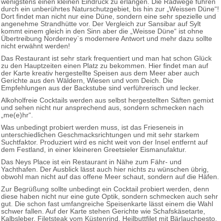
wenigstens einen kleinen Eindruck zu erlangen. Die Radwege führen
durch ein unberührtes Naturschutzgebiet, bis hin zur „Weissen Düne“!
Dort findet man nicht nur eine Düne, sondern eine sehr spezielle und
angenehme Strandhütte vor. Der Vergleich zur Sansibar auf Sylt
kommt einem gleich in den Sinn aber die „Weisse Düne“ ist ohne
Übertreibung Norderney`s modernere Antwort und mehr dazu sollte
nicht erwähnt werden!
Das Restaurant ist sehr stark frequentiert und man hat schon Glück
zu den Hauptzeiten einen Platz zu bekommen. Hier findet man auf
der Karte kreativ hergestellte Speisen aus dem Meer aber auch
Gerichte aus den Wäldern, Wiesen und vom Deich. Die
Empfehlungen aus der Backstube sind verführerisch und lecker.
Alkoholfreie Cocktails werden aus selbst hergestellten Säften gemixt
und sehen nicht nur ansprechend aus, sondern schmecken nach
„me(e)hr“.
Was unbedingt probiert werden muss, ist das Frieseneis in
unterschiedlichen Geschmacksrichtungen und mit sehr starkem
Suchtfaktor. Produziert wird es nicht weit von der Insel entfernt auf
dem Festland, in einer kleineren Greetsieler Eismanufaktur.
Das Neys Place ist ein Restaurant in Nähe zum Fähr- und
Yachthafen. Der Ausblick lässt auch hier nichts zu wünschen übrig,
obwohl man nicht auf das offene Meer schaut, sondern auf die Häfen.
Zur Begrüßung sollte unbedingt ein Cocktail probiert werden, denn
diese haben nicht nur eine gute Optik, sondern schmecken auch sehr
gut. Die schon fast umfangreiche Speisenkarte lässt einem die Wahl
schwer fallen. Auf der Karte stehen Gerichte wie Schafskäsetarte,
Kalbsleber, Filetsteak vom Küstenrind, Heilbuttfilet mit Bärlauchpesto,