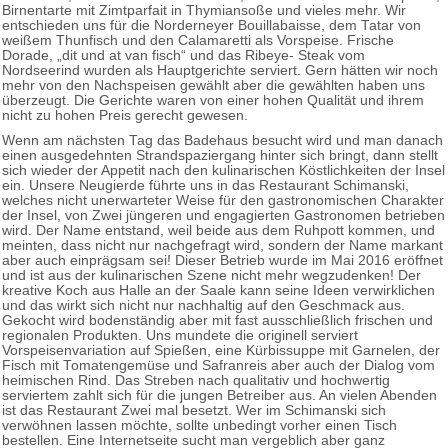
Birnentarte mit Zimtparfait in Thymiansoße und vieles mehr. Wir
entschieden uns für die Norderneyer Bouillabaisse, dem Tatar von
weißem Thunfisch und den Calamaretti als Vorspeise. Frische
Dorade, „dit und at van fisch“ und das Ribeye- Steak vom
Nordseerind wurden als Hauptgerichte serviert. Gern hätten wir noch
mehr von den Nachspeisen gewählt aber die gewählten haben uns
überzeugt. Die Gerichte waren von einer hohen Qualität und ihrem
nicht zu hohen Preis gerecht gewesen.
Wenn am nächsten Tag das Badehaus besucht wird und man danach
einen ausgedehnten Strandspaziergang hinter sich bringt, dann stellt
sich wieder der Appetit nach den kulinarischen Köstlichkeiten der Insel
ein. Unsere Neugierde führte uns in das Restaurant Schimanski,
welches nicht unerwarteter Weise für den gastronomischen Charakter
der Insel, von Zwei jüngeren und engagierten Gastronomen betrieben
wird. Der Name entstand, weil beide aus dem Ruhpott kommen, und
meinten, dass nicht nur nachgefragt wird, sondern der Name markant
aber auch einprägsam sei! Dieser Betrieb wurde im Mai 2016 eröffnet
und ist aus der kulinarischen Szene nicht mehr wegzudenken! Der
kreative Koch aus Halle an der Saale kann seine Ideen verwirklichen
und das wirkt sich nicht nur nachhaltig auf den Geschmack aus.
Gekocht wird bodenständig aber mit fast ausschließlich frischen und
regionalen Produkten. Uns mundete die originell serviert
Vorspeisenvariation auf Spießen, eine Kürbissuppe mit Garnelen, der
Fisch mit Tomatengemüse und Safranreis aber auch der Dialog vom
heimischen Rind. Das Streben nach qualitativ und hochwertig
serviertem zahlt sich für die jungen Betreiber aus. An vielen Abenden
ist das Restaurant Zwei mal besetzt. Wer im Schimanski sich
verwöhnen lassen möchte, sollte unbedingt vorher einen Tisch
bestellen. Eine Internetseite sucht man vergeblich aber ganz