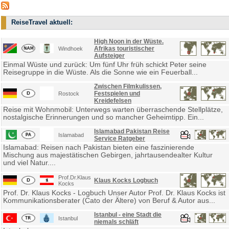
ReiseTravel aktuell:
High Noon in der Wüste.
Afrikas touristischer
Windhoek
Aufsteiger
Einmal Wüste und zurück: Um fünf Uhr früh schickt Peter seine
Reisegruppe in die Wüste. Als die Sonne wie ein Feuerball...
Zwischen Filmkulissen,
Festspielen und
Rostock
Kreidefelsen
Reise mit Wohnmobil: Unterwegs warten überraschende Stellplätze,
nostalgische Erinnerungen und so mancher Geheimtipp. Ein...
Islamabad Pakistan Reise
Islamabad
Service Ratgeber
Islamabad: Reisen nach Pakistan bieten eine faszinierende
Mischung aus majestätischen Gebirgen, jahrtausendealter Kultur
und viel Natur....
Prof.Dr.Klaus
Klaus Kocks Logbuch
Kocks
Prof. Dr. Klaus Kocks - Logbuch Unser Autor Prof. Dr. Klaus Kocks ist
Kommunikationsberater (Cato der Ältere) von Beruf & Autor aus...
Istanbul - eine Stadt die
Istanbul
niemals schläft