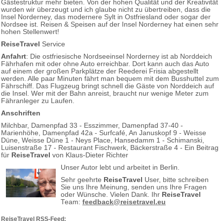
Gästestruktur mehr bieten. Von der hohen Qualität und der Kreativität
wurden wir überzeugt und ich glaube nicht zu übertreiben, dass die
Insel Norderney, das modernere Sylt in Ostfriesland oder sogar der
Nordsee ist. Reisen & Speisen auf der Insel Norderney hat einen sehr
hohen Stellenwert!
ReiseTravel
Service
Anfahrt
: Die ostfriesische Nordseeinsel Norderney ist ab Norddeich
Fährhafen mit oder ohne Auto erreichbar. Dort kann auch das Auto
auf einem der großen Parkplätze der Reederei Frisia abgestellt
werden. Alle paar Minuten fährt man bequem mit dem Busshuttel zum
Fährschiff. Das Flugzeug bringt schnell die Gäste von Norddeich auf
die Insel. Wer mit der Bahn anreist, braucht nur wenige Meter zum
Fähranleger zu Laufen.
Anschriften
Milchbar, Damenpfad 33 - Esszimmer, Damenpfad 37-40 -
Marienhöhe, Damenpfad 42a - Surfcafé, An Januskopf 9 - Weisse
Düne, Weisse Düne 1 - Neys Place, Hansedamm 1 - Schimanski,
Luisenstraße 17 - Restaurant Fischwerk, Bäckerstraße 4 - Ein Beitrag
für
ReiseTravel
von Klaus-Dieter Richter
Unser Autor lebt und arbeitet in Berlin.
Sehr geehrte
ReiseTravel
User, bitte schreiben
Sie uns Ihre Meinung, senden uns Ihre Fragen
oder Wünsche. Vielen Dank. Ihr
ReiseTravel
Team:
feedback@reisetravel.eu
ReiseTravel RSS-Feed: