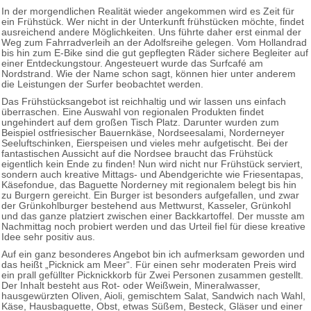
In der morgendlichen Realität wieder angekommen wird es Zeit für
ein Frühstück. Wer nicht in der Unterkunft frühstücken möchte, findet
ausreichend andere Möglichkeiten. Uns führte daher erst einmal der
Weg zum Fahrradverleih an der Adolfsreihe gelegen. Vom Hollandrad
bis hin zum E-Bike sind die gut gepflegten Räder sichere Begleiter auf
einer Entdeckungstour. Angesteuert wurde das Surfcafé am
Nordstrand. Wie der Name schon sagt, können hier unter anderem
die Leistungen der Surfer beobachtet werden.
Das Frühstücksangebot ist reichhaltig und wir lassen uns einfach
überraschen. Eine Auswahl von regionalen Produkten findet
ungehindert auf dem großen Tisch Platz. Darunter wurden zum
Beispiel ostfriesischer Bauernkäse, Nordseesalami, Norderneyer
Seeluftschinken, Eierspeisen und vieles mehr aufgetischt. Bei der
fantastischen Aussicht auf die Nordsee braucht das Frühstück
eigentlich kein Ende zu finden! Nun wird nicht nur Frühstück serviert,
sondern auch kreative Mittags- und Abendgerichte wie Friesentapas,
Käsefondue, das Baguette Norderney mit regionalem belegt bis hin
zu Burgern gereicht. Ein Burger ist besonders aufgefallen, und zwar
der Grünkohlburger bestehend aus Mettwurst, Kasseler, Grünkohl
und das ganze platziert zwischen einer Backkartoffel. Der musste am
Nachmittag noch probiert werden und das Urteil fiel für diese kreative
Idee sehr positiv aus.
Auf ein ganz besonderes Angebot bin ich aufmerksam geworden und
das heißt „Picknick am Meer“. Für einen sehr moderaten Preis wird
ein prall gefüllter Picknickkorb für Zwei Personen zusammen gestellt.
Der Inhalt besteht aus Rot- oder Weißwein, Mineralwasser,
hausgewürzten Oliven, Aioli, gemischtem Salat, Sandwich nach Wahl,
Käse, Hausbaguette, Obst, etwas Süßem, Besteck, Gläser und einer