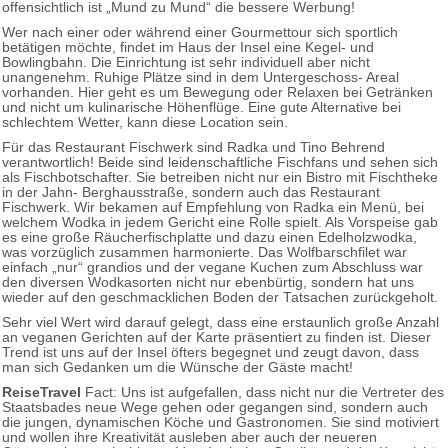
offensichtlich ist „Mund zu Mund“ die bessere Werbung!
Wer nach einer oder während einer Gourmettour sich sportlich
betätigen möchte, findet im Haus der Insel eine Kegel- und
Bowlingbahn. Die Einrichtung ist sehr individuell aber nicht
unangenehm. Ruhige Plätze sind in dem Untergeschoss- Areal
vorhanden. Hier geht es um Bewegung oder Relaxen bei Getränken
und nicht um kulinarische Höhenflüge. Eine gute Alternative bei
schlechtem Wetter, kann diese Location sein.
Für das Restaurant Fischwerk sind Radka und Tino Behrend
verantwortlich! Beide sind leidenschaftliche Fischfans und sehen sich
als Fischbotschafter. Sie betreiben nicht nur ein Bistro mit Fischtheke
in der Jahn- Berghausstraße, sondern auch das Restaurant
Fischwerk. Wir bekamen auf Empfehlung von Radka ein Menü, bei
welchem Wodka in jedem Gericht eine Rolle spielt. Als Vorspeise gab
es eine große Räucherfischplatte und dazu einen Edelholzwodka,
was vorzüglich zusammen harmonierte. Das Wolfbarschfilet war
einfach „nur“ grandios und der vegane Kuchen zum Abschluss war
den diversen Wodkasorten nicht nur ebenbürtig, sondern hat uns
wieder auf den geschmacklichen Boden der Tatsachen zurückgeholt.
Sehr viel Wert wird darauf gelegt, dass eine erstaunlich große Anzahl
an veganen Gerichten auf der Karte präsentiert zu finden ist. Dieser
Trend ist uns auf der Insel öfters begegnet und zeugt davon, dass
man sich Gedanken um die Wünsche der Gäste macht!
ReiseTravel
Fact: Uns ist aufgefallen, dass nicht nur die Vertreter des
Staatsbades neue Wege gehen oder gegangen sind, sondern auch
die jungen, dynamischen Köche und Gastronomen. Sie sind motiviert
und wollen ihre Kreativität ausleben aber auch der neueren