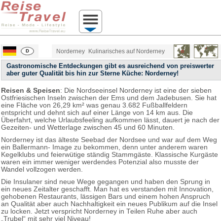
Norderney
Kulinarisches auf Norderney
Gastronomische Entdeckungen gibt es ausreichend von preiswerter
aber guter Qualität bis hin zur Sterne Küche: Norderney!
Reisen & Speisen
: Die Nordseeinsel Norderney ist eine der sieben
Ostfriesischen Inseln zwischen der Ems und dem Jadebusen. Sie hat
eine Fläche von 26,29 km² was genau 3.682 Fußballfeldern
entspricht und dehnt sich auf einer Länge von 14 km aus. Die
Überfahrt, welche Urlaubsfeeling aufkommen lässt, dauert je nach der
Gezeiten- und Wetterlage zwischen 45 und 60 Minuten.
Norderney ist das älteste Seebad der Nordsee und war auf dem Weg
ein Ballermann- Image zu bekommen, denn unter anderem waren
Kegelklubs und feierwütige ständig Stammgäste. Klassische Kurgäste
waren ein immer weniger werdendes Potenzial also musste der
Wandel vollzogen werden.
Die Insulaner sind neue Wege gegangen und haben den Sprung in
ein neues Zeitalter geschafft. Man hat es verstanden mit Innovation,
gehobenen Restaurants, lässigen Bars und einem hohen Anspruch
an Qualität aber auch Nachhaltigkeit ein neues Publikum auf die Insel
zu locken. Jetzt verspricht Norderney in Teilen Ruhe aber auch
„Trubel“ mit sehr viel Niveau!