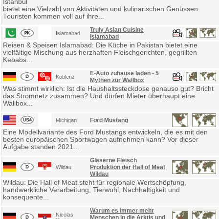
Istanbul
bietet eine Vielzahl von Aktivitäten und kulinarischen Genüssen.
Touristen kommen voll auf ihre...
Truly Asian Cuisine
Islamabad
Islamabad
Reisen & Speisen Islamabad: Die Küche in Pakistan bietet eine
vielfältige Mischung aus herzhaften Fleischgerichten, gegrillten
Kebabs...
E-Auto zuhause laden - 5
Koblenz
Mythen zur Wallbox
Was stimmt wirklich: Ist die Haushaltssteckdose genauso gut? Bricht
das Stromnetz zusammen? Und dürfen Mieter überhaupt eine
Wallbox...
Ford Mustang
Michigan
Eine Modellvariante des Ford Mustangs entwickeln, die es mit den
besten europäischen Sportwagen aufnehmen kann? Vor dieser
Aufgabe standen 2021...
Gläserne Fleisch
Produktion der Hall of Meat
Wildau
Wildau
Wildau: Die Hall of Meat steht für regionale Wertschöpfung,
handwerkliche Verarbeitung, Tierwohl, Nachhaltigkeit und
konsequente...
Warum es immer mehr
Nicolas
Menschen in die Arktis und