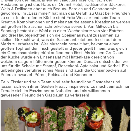
Unweit von der Milchbar entfernt liegt das Inselloft. Nach der
Restaurierung ist das Haus ein Ort mit Hotel, traditioneller Bäckerei,
Wein & Deliladen aber auch Beauty- Bereich und Gastronomie
geworden. Im „Esszimmer“ hat man das Gefühl zu Gast bei Freunden
zu sein. In der offenen Küche steht Felix Wessler und sein Team.
Kreative Kombinationen und meist naturbelassene Kreationen werden
auf großen Holztischen schnörkellose serviert. Von Mittwoch bis
Sonntag besteht die Wahl aus einer Wochenkarte von vier Entrées
und drei Hauptgerichten sich die Speisenauswahl zusammen zu
stellen. Gekocht wird, was die Saison anbietet und frisch auf dem
Markt zu erhalten ist. Wer Muscheln bestellt hat, bekommt einen
großen Topf auf den Tisch gestellt und jeder greift hinein, was gleich
ein Gemeinsamkeitsgefühl aufkommen lässt. Als kleinen Gruß aus
der Küche wurde ein Linsensalat mit Hüttenkäse gereicht von
welchem es gern hätte mehr geben können. Danach entschieden wir
uns für die Scholle mit Stampf, Rosenkohl- Apfelsalat und Kerbel. Ein
unbedingtes verführerisches Muss sind auch die Ochsenbacken auf
Petersilienwurzel- Püree, Feldsalat und Koriander.
Felix Fissler und sein Team sind sehr freundliche Gastgeber und
lassen sich von ihren Gästen kreativ inspirieren. Es macht einfach nur
Freude sich im Esszimmer aufzuhalten und als willkommen
gewesener Freund den Gastraum zu verlassen!