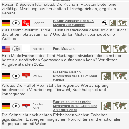
Reisen & Speisen Islamabad: Die Küche in Pakistan bietet eine
vielfältige Mischung aus herzhaften Fleischgerichten, gegrillten
Kebabs...
E-Auto zuhause laden - 5
Koblenz
Mythen zur Wallbox
Was stimmt wirklich: Ist die Haushaltssteckdose genauso gut? Bricht
das Stromnetz zusammen? Und dürfen Mieter überhaupt eine
Wallbox...
Ford Mustang
Michigan
Eine Modellvariante des Ford Mustangs entwickeln, die es mit den
besten europäischen Sportwagen aufnehmen kann? Vor dieser
Aufgabe standen 2021...
Gläserne Fleisch
Produktion der Hall of Meat
Wildau
Wildau
Wildau: Die Hall of Meat steht für regionale Wertschöpfung,
handwerkliche Verarbeitung, Tierwohl, Nachhaltigkeit und
konsequente...
Warum es immer mehr
Nicolas
Menschen in die Arktis und
Kitzki
Antarktis zieht
Die Sehnsucht nach echten Erlebnissen wächst: Zwischen
gigantischen Eisbergen, magischen Nordlichtern und emotionalen
Begegnungen mit Walen:...