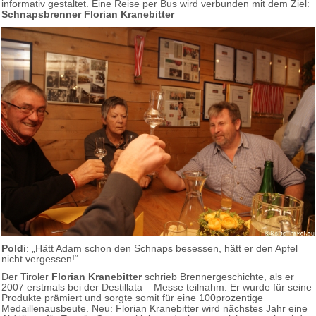
informativ gestaltet. Eine Reise per Bus wird verbunden mit dem Ziel:
Schnapsbrenner Florian Kranebitter
Poldi
: „Hätt Adam schon den Schnaps besessen, hätt er den Apfel
nicht vergessen!“
Der Tiroler
Florian Kranebitter
schrieb Brennergeschichte, als er
2007 erstmals bei der Destillata – Messe teilnahm. Er wurde für seine
Produkte prämiert und sorgte somit für eine 100prozentige
Medaillenausbeute. Neu: Florian Kranebitter wird nächstes Jahr eine