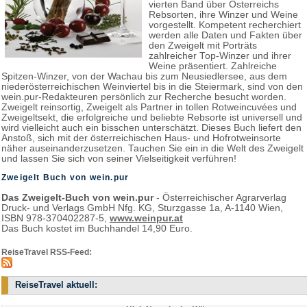
vierten Band über Österreichs
Rebsorten, ihre Winzer und Weine
vorgestellt. Kompetent recherchiert
werden alle Daten und Fakten über
den Zweigelt mit Porträts
zahlreicher Top-Winzer und ihrer
Weine präsentiert. Zahlreiche
Spitzen-Winzer, von der Wachau bis zum Neusiedlersee, aus dem
niederösterreichischen Weinviertel bis in die Steiermark, sind von den
wein.pur-Redakteuren persönlich zur Recherche besucht worden.
Zweigelt reinsortig, Zweigelt als Partner in tollen Rotweincuvées und
Zweigeltsekt, die erfolgreiche und beliebte Rebsorte ist universell und
wird vielleicht auch ein bisschen unterschätzt. Dieses Buch liefert den
Anstoß, sich mit der österreichischen Haus- und Hofrotweinsorte
näher auseinanderzusetzen. Tauchen Sie ein in die Welt des Zweigelt
und lassen Sie sich von seiner Vielseitigkeit verführen!
Zweigelt Buch von wein.pur
Das Zweigelt-Buch von wein.pur
- Österreichischer Agrarverlag
Druck- und Verlags GmbH Nfg. KG, Sturzgasse 1a, A-1140 Wien,
ISBN 978-370402287-5,
www.weinpur.at
Das Buch kostet im Buchhandel 14,90 Euro.
ReiseTravel RSS-Feed:
ReiseTravel aktuell: