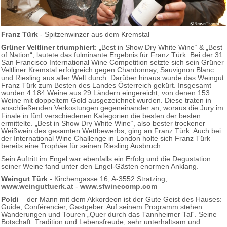
Franz Türk
- Spitzenwinzer aus dem Kremstal
Grüner Veltliner triumphiert
: „Best in Show Dry White Wine“ & „Best
of Nation“, lautete das fulminante Ergebnis für Franz Türk. Bei der 31.
San Francisco International Wine Competition setzte sich sein Grüner
Veltliner Kremstal erfolgreich gegen Chardonnay, Sauvignon Blanc
und Riesling aus aller Welt durch. Darüber hinaus wurde das Weingut
Franz Türk zum Besten des Landes Österreich gekürt. Insgesamt
wurden 4.184 Weine aus 29 Ländern eingereicht, von denen 153
Weine mit doppeltem Gold ausgezeichnet wurden. Diese traten in
anschließenden Verkostungen gegeneinander an, woraus die Jury im
Finale in fünf verschiedenen Kategorien die besten der besten
ermittelte. „Best in Show Dry White Wine“, also bester trockener
Weißwein des gesamten Wettbewerbs, ging an Franz Türk. Auch bei
der International Wine Challenge in London holte sich Franz Türk
bereits eine Trophäe für seinen Riesling Ausbruch.
Sein Auftritt im Engel war ebenfalls ein Erfolg und die Degustation
seiner Weine fand unter den Engel-Gästen enormen Anklang.
Weingut Türk
- Kirchengasse 16, A-3552 Stratzing,
www.weinguttuerk.at
-
www.sfwinecomp.com
Poldi
– der Mann mit dem Akkordeon ist der Gute Geist des Hauses:
Guide, Conférencier, Gastgeber. Auf seinem Programm stehen
Wanderungen und Touren „Quer durch das Tannheimer Tal“. Seine
Botschaft: Tradition und Lebensfreude, sehr unterhaltsam und