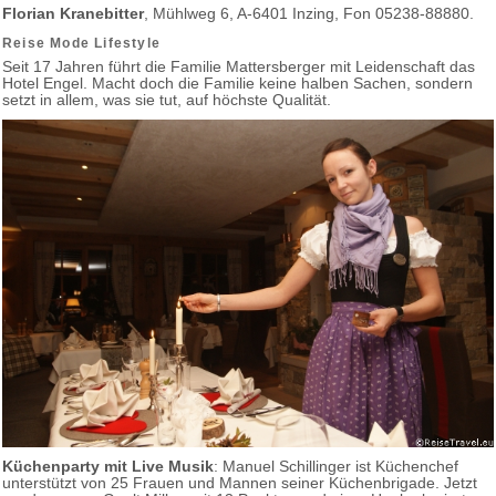
Florian Kranebitter
, Mühlweg 6, A-6401 Inzing, Fon 05238-88880.
Reise Mode Lifestyle
Seit 17 Jahren führt die Familie Mattersberger mit Leidenschaft das
Hotel Engel. Macht doch die Familie keine halben Sachen, sondern
setzt in allem, was sie tut, auf höchste Qualität.
Küchenparty mit Live Musik
: Manuel Schillinger ist Küchenchef
unterstützt von 25 Frauen und Mannen seiner Küchenbrigade. Jetzt