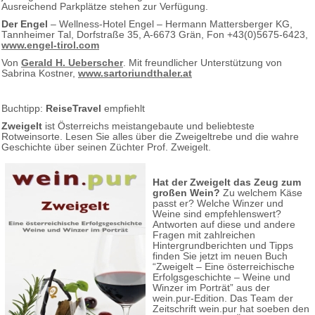
Ausreichend Parkplätze stehen zur Verfügung.
Der Engel
– Wellness-Hotel Engel – Hermann Mattersberger KG,
Tannheimer Tal, Dorfstraße 35, A-6673 Grän, Fon +43(0)5675-6423,
www.engel-tirol.com
Von
Gerald H. Ueberscher
. Mit freundlicher Unterstützung von
Sabrina Kostner,
www.sartoriundthaler.at
Buchtipp:
ReiseTravel
empfiehlt
Zweigelt
ist Österreichs meistangebaute und beliebteste
Rotweinsorte. Lesen Sie alles über die Zweigeltrebe und die wahre
Geschichte über seinen Züchter Prof. Zweigelt.
Hat der Zweigelt das Zeug zum
großen Wein?
Zu welchem Käse
passt er? Welche Winzer und
Weine sind empfehlenswert?
Antworten auf diese und andere
Fragen mit zahlreichen
Hintergrundberichten und Tipps
finden Sie jetzt im neuen Buch
“Zweigelt – Eine österreichische
Erfolgsgeschichte – Weine und
Winzer im Porträt” aus der
wein.pur-Edition. Das Team der
Zeitschrift wein.pur hat soeben den