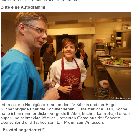
Bitte eine Autogramm!
Interessierte Hotelgäste konnten der TV-Köchin und der Engel
Küchenbrigade über die Schulter sehen. „Eine zierliche Frau, Köche
hatte ich mir immer dicker vorgestellt. Aber, kochen kann Sie, das war
super und schmeckte köstlich“, betonten Gäste aus der Schweiz,
Deutschland und Tschechien. Ein
Promi
zum Anfassen.
„Es wird angerichtet!“