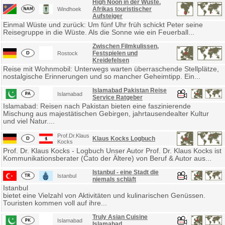
High Noon in der Wüste.
Afrikas touristischer
Windhoek
Aufsteiger
Einmal Wüste und zurück: Um fünf Uhr früh schickt Peter seine
Reisegruppe in die Wüste. Als die Sonne wie ein Feuerball...
Zwischen Filmkulissen,
Festspielen und
Rostock
Kreidefelsen
Reise mit Wohnmobil: Unterwegs warten überraschende Stellplätze,
nostalgische Erinnerungen und so mancher Geheimtipp. Ein...
Islamabad Pakistan Reise
Islamabad
Service Ratgeber
Islamabad: Reisen nach Pakistan bieten eine faszinierende
Mischung aus majestätischen Gebirgen, jahrtausendealter Kultur
und viel Natur....
Prof.Dr.Klaus
Klaus Kocks Logbuch
Kocks
Prof. Dr. Klaus Kocks - Logbuch Unser Autor Prof. Dr. Klaus Kocks ist
Kommunikationsberater (Cato der Ältere) von Beruf & Autor aus...
Istanbul - eine Stadt die
Istanbul
niemals schläft
Istanbul
bietet eine Vielzahl von Aktivitäten und kulinarischen Genüssen.
Touristen kommen voll auf ihre...
Truly Asian Cuisine
Islamabad
Islamabad