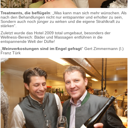
Treatments, die beflügeln
: „Was kann man sich mehr wünschen. Als
nach den Behandlungen nicht nur entspannter und erholter zu sein,
Sondern auch noch jünger zu wirken und die eigene Strahlkraft zu
stärken“.
Zuletzt wurde das Hotel 2009 total umgebaut, besonders der
Wellness-Bereich: Bäder und Massagen entführen in die
entspannende Welt der Düfte!
„
Weinverkostungen sind im Engel gefragt
“ Gert Zimmermann (l.)
Franz Türk