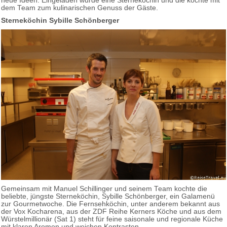
neue Ideen. Eingeladen wurde eine Sterneköchin und die kochte mit
dem Team zum kulinarischen Genuss der Gäste.
Sterneköchin Sybille Schönberger
Gemeinsam mit Manuel Schillinger und seinem Team kochte die
beliebte, jüngste Sterneköchin, Sybille Schönberger, ein Galamenü
zur Gourmetwoche. Die Fernsehköchin, unter anderem bekannt aus
der Vox Kocharena, aus der ZDF Reihe Kerners Köche und aus dem
Würstelmillionär (Sat 1) steht für feine saisonale und regionale Küche
mit klaren Aromen und weichen Kontrasten.